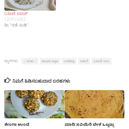
ಬಟಾಣಿ ಪಲಾವ್
12/01/2022
In "ನಡೆ-ನುಡಿ"
ಟ್ಯಾಗ್‌ಗಳು:
:: ಸವಿತಾ ::
batani sagu
cooking
ಅಡುಗೆ
ಬಟಾಣಿ ಸಾಗು
ನಿಮಗೆ ಹಿಡಿಸಬಹುದಾದ ಬರಹಗಳು
ಶೇಂಗಾ ಉಂಡೆ
ಮಾಡಿ ಸವಿಯಿರಿ ಬೇಳೆ ಒಬ್ಬಟ್ಟು