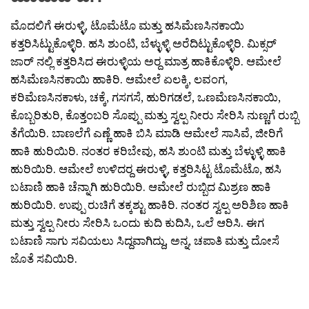
ಮೊದಲಿಗೆ ಈರುಳ್ಳಿ, ಟೊಮೆಟೊ ಮತ್ತು ಹಸಿಮೆಣಸಿನಕಾಯಿ
ಕತ್ತರಿಸಿಟ್ಟುಕೊಳ್ಳಿರಿ. ಹಸಿ ಶುಂಟಿ, ಬೆಳ್ಳುಳ್ಳಿ ಅರೆದಿಟ್ಟುಕೊಳ್ಳಿರಿ. ಮಿಕ್ಸರ್
ಜಾರ್ ನಲ್ಲಿ ಕತ್ತರಿಸಿದ ಈರುಳ್ಳಿಯ ಅರ‍್ದ ಮಾತ್ರ ಹಾಕಿಕೊಳ್ಳಿರಿ. ಆಮೇಲೆ
ಹಸಿಮೆಣಸಿನಕಾಯಿ ಹಾಕಿರಿ. ಆಮೇಲೆ ಏಲಕ್ಕಿ, ಲವಂಗ,
ಕರಿಮೆಣಸಿನಕಾಳು, ಚಕ್ಕೆ, ಗಸಗಸೆ, ಹುರಿಗಡಲೆ, ಒಣಮೆಣಸಿನಕಾಯಿ,
ಕೊಬ್ಬರಿತುರಿ, ಕೊತ್ತಂಬರಿ ಸೊಪ್ಪು ಮತ್ತು ಸ್ವಲ್ಪ ನೀರು ಸೇರಿಸಿ ನುಣ್ಣಗೆ ರುಬ್ಬಿ
ತೆಗೆಯಿರಿ. ಬಾಣಲೆಗೆ ಎಣ್ಣೆ ಹಾಕಿ ಬಿಸಿ ಮಾಡಿ ಆಮೇಲೆ ಸಾಸಿವೆ, ಜೀರಿಗೆ
ಹಾಕಿ ಹುರಿಯಿರಿ. ನಂತರ ಕರಿಬೇವು, ಹಸಿ ಶುಂಟಿ ಮತ್ತು ಬೆಳ್ಳುಳ್ಳಿ ಹಾಕಿ
ಹುರಿಯಿರಿ. ಆಮೇಲೆ ಉಳಿದರ‍್ದ ಈರುಳ್ಳಿ, ಕತ್ತರಿಸಿಟ್ಟ ಟೊಮೆಟೊ, ಹಸಿ
ಬಟಾಣಿ ಹಾಕಿ ಚೆನ್ನಾಗಿ ಹುರಿಯಿರಿ. ಆಮೇಲೆ ರುಬ್ಬಿದ ಮಿಶ್ರಣ ಹಾಕಿ
ಹುರಿಯಿರಿ. ಉಪ್ಪು ರುಚಿಗೆ ತಕ್ಕಶ್ಟು ಹಾಕಿರಿ. ನಂತರ ಸ್ವಲ್ಪ ಅರಿಶಿಣ ಹಾಕಿ
ಮತ್ತು ಸ್ವಲ್ಪ ನೀರು ಸೇರಿಸಿ ಒಂದು ಕುದಿ ಕುದಿಸಿ, ಒಲೆ ಆರಿಸಿ. ಈಗ
ಬಟಾಣಿ ಸಾಗು ಸವಿಯಲು ಸಿದ್ದವಾಗಿದ್ದು, ಅನ್ನ, ಚಪಾತಿ ಮತ್ತು ದೋಸೆ
ಜೊತೆ ಸವಿಯಿರಿ.