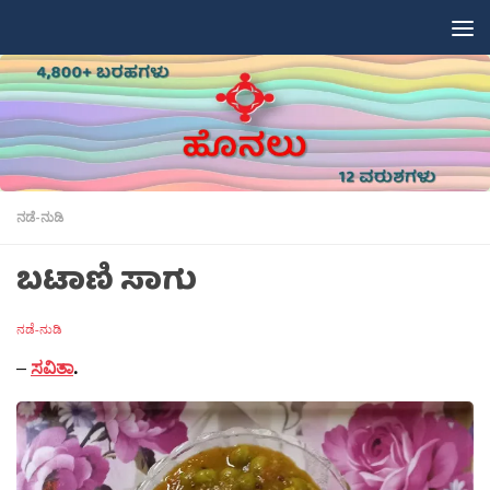
Skip to content
ನಡೆ-ನುಡಿ
ಬಟಾಣಿ ಸಾಗು
ನಡೆ-ನುಡಿ
–
ಸವಿತಾ
.