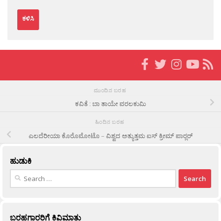
ಮುಂದಿನ ಬರಹ
ಕವಿತೆ : ಬಾ ತಾಯೇ ವರಲಕುಮಿ
ಹಿಂದಿನ ಬರಹ
ಎಲದೆರೀಯಾ ಕೊರೊಮೋಟೊ – ವಿಶ್ವದ ಅತ್ಯುತ್ತಮ ಐಸ್ ಕ್ರೀಮ್ ಪಾರ‍್ಲರ್
ಹುಡುಕಿ
Search
for:
ಬರಹಗಾರರಿಗೆ ಕಿವಿಮಾತು