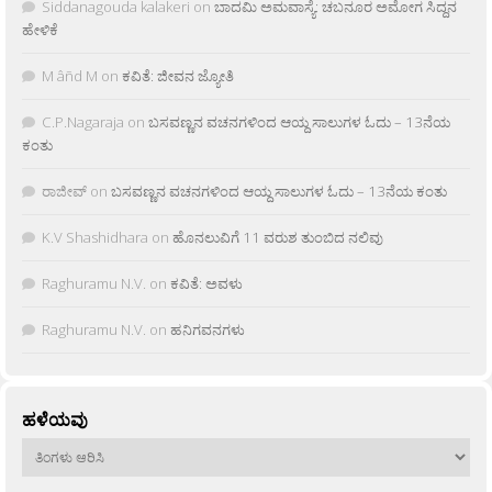
Siddanagouda kalakeri
on
ಬಾದಮಿ ಅಮವಾಸ್ಯೆ: ಚಬನೂರ ಅಮೋಗ ಸಿದ್ದನ
ಹೇಳಿಕೆ
M âñd M
on
ಕವಿತೆ: ಜೀವನ ಜ್ಯೋತಿ
C.P.Nagaraja
on
ಬಸವಣ್ಣನ ವಚನಗಳಿಂದ ಆಯ್ದ ಸಾಲುಗಳ ಓದು – 13ನೆಯ
ಕಂತು
ರಾಜೀವ್
on
ಬಸವಣ್ಣನ ವಚನಗಳಿಂದ ಆಯ್ದ ಸಾಲುಗಳ ಓದು – 13ನೆಯ ಕಂತು
K.V Shashidhara
on
ಹೊನಲುವಿಗೆ 11 ವರುಶ ತುಂಬಿದ ನಲಿವು
Raghuramu N.V.
on
ಕವಿತೆ: ಅವಳು
Raghuramu N.V.
on
ಹನಿಗವನಗಳು
ಹಳೆಯವು
ಹಳೆಯವು