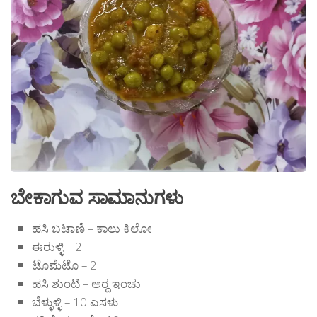
ಬೇಕಾಗುವ ಸಾಮಾನುಗಳು
ಹಸಿ ಬಟಾಣಿ – ಕಾಲು ಕಿಲೋ
ಈರುಳ್ಳಿ – 2
ಟೊಮೆಟೊ – 2
ಹಸಿ ಶುಂಟಿ – ಅರ‍್ದ ಇಂಚು
ಬೆಳ್ಳುಳ್ಳಿ – 10 ಎಸಳು