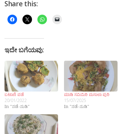
Share this:
ಇದೇ ಬಗೆಯವು:
ಬಟಾಣಿ ವಡೆ
ಮಾಡಿ ಸವಿಯಿರಿ ಮಸಾಲಾ ಪುರಿ
20/01/2022
15/07/2025
In "ನಡೆ-ನುಡಿ"
In "ನಡೆ-ನುಡಿ"