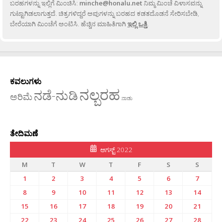
ಬರಹಗಳನ್ನು ಇಲ್ಲಿಗೆ ಮಿಂಚಿಸಿ:
minche@honalu.net
ನಿಮ್ಮ ಮಿಂಚೆ ವಿಳಾಸವನ್ನು
ಗುಟ್ಟಾಗಿಡಲಾಗುತ್ತದೆ. ಚಿತ್ರಗಳಿದ್ದರೆ ಅವುಗಳನ್ನು ಬರಹದ ಕಡತದೊಡನೆ ಸೇರಿಸಬೇಡಿ,
ಬೇರೆಯಾಗಿ ಮಿಂಚೆಗೆ ಅಂಟಿಸಿ. ಹೆಚ್ಚಿನ ಮಾಹಿತಿಗಾಗಿ
ಇಲ್ಲಿ ಒತ್ತಿ
.
ಕವಲುಗಳು
ನಲ್ಬರಹ
ನಡೆ-ನುಡಿ
ಅರಿಮೆ
ನಾಡು
ತೇದಿಮಣೆ
ಆಗಸ್ಟ್ 2022
M
T
W
T
F
S
S
1
2
3
4
5
6
7
8
9
10
11
12
13
14
15
16
17
18
19
20
21
22
23
24
25
26
27
28