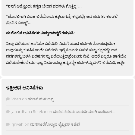
“ನನಗೆ ಅಶ್ಟೊಂದು ಕನ್ನಡ ಬೇರಿನ ಪದಗಳು ಗೊತ್ತಿಲ್ಲ”…
“ಹೊನಲಿಗಾಗಿ ಬರಹ ಬರೆಯೋದು ಕಶ್ಟವಾಗುತ್ತೆ. ಕನ್ನಡದ್ದೇ ಆದ ಪದಗಳು ಕೂಡಲೆ
ನೆನಪಿಗೆ ಬರಲ್ಲ”…
ಈ ಮೇಲಿನ ಅನಿಸಿಕೆಗಳು ನಿಮ್ಮದಾಗಿದ್ದರೆ ಗಮನಿಸಿ:
ನೀವು ಬರೆಯುವ ಹಾಗೆಯೇ ಬರೆಯಿರಿ. ನಿಮಗೆ ಯಾವ ಪದಗಳು ತೋಚುವುದೋ
ಅವುಗಳನ್ನು ಬಳಸಿಕೊಂಡೇ ಬರೆಯಿರಿ. ಇಲ್ಲಿ ಕೆಲವರು ಬಹಳ ಹೆಚ್ಚು ಕನ್ನಡದ್ದೇ ಆದ
ಪದಗಳನ್ನು ಬಳಸಿ ಬರಹಗಳನ್ನು ಬರೆಯುತ್ತಿದ್ದಾರೆಂಬುದು ದಿಟ. ಆದರೆ ಎಲ್ಲರೂ ಹಾಗೆಯೇ
ಬರೆಯಬೇಕೆಂದೇನೂ ಇಲ್ಲ. ನಿಮಗಾದಶ್ಟು ಕನ್ನಡದ್ದೇ ಪದಗಳನ್ನು ಬಳಸಿ ಬರೆಯಿರಿ, ಅಶ್ಟೇ.
ಇತ್ತೀಚಿನ ಅನಿಸಿಕೆಗಳು
Viren
on
ಹುಣಸೆ ಹುಳಿ ಅನ್ನ
Janardhana Relekar
on
ಮರದ ನೆರಳನು ಮರವೇ ನುಂಗಿ ಹಾಕಿದಾಗ…
rjnivah
on
ಮನಸೂರೆಗೊಳ್ಳುವ ಲೈಟ್ಲಮ್ ಕಣಿವೆ