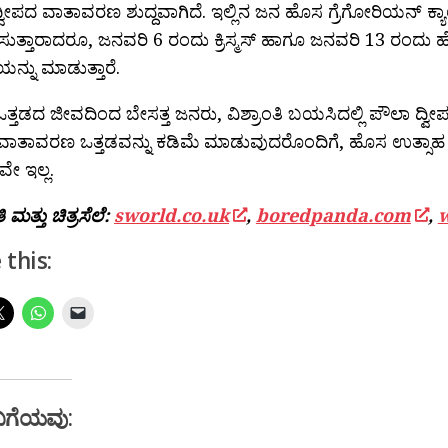
ವೀಪದ ವಾತಾವರಣ ಶುದ್ದವಾಗಿದೆ. ಇಲ್ಲಿನ ಜನ ಹೊಸ ಗ್ರೆಗೋರಿಯನ್ ಕ್ಯ
ುತ್ತಾರಾದರೂ, ಜನವರಿ 6 ರಂದು ಕ್ರಿಸ್ಮಸ್ ಹಾಗೂ ಜನವರಿ 13 ರಂದು ಹ
್ನು ಮಾಡುತ್ತಾರೆ.
್ತಡದ ಜೀವದಿಂದ ಬೇಸತ್ತ ಜನರು, ವಿಶ್ರಾಂತಿ ಬಯಸಿದಲ್ಲಿ ಪೌಲಾ ದ್ವೀ
 ವಾತಾವರಣ ಒತ್ತಡವನ್ನು ಕಡಿಮೆ ಮಾಡುವುದರೊಂದಿಗೆ, ಹೊಸ ಉತ್ಸಾಹ
ೇ ಇಲ್ಲ.
 ಮತ್ತು ಚಿತ್ರಸೆಲೆ:
sworld.co.uk
,
boredpanda.com
,
 this:
ಬಗೆಯವು: