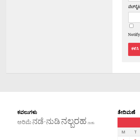
ವೆಬ್‌ಸೈಟ
Notif
ಕವಲುಗಳು
ತೇದಿಮಣೆ
ನಲ್ಬರಹ
ನಡೆ-ನುಡಿ
ಅರಿಮೆ
ನಾಡು
M
T