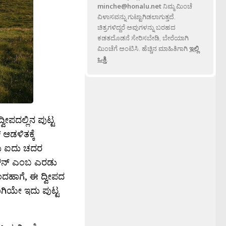
minche@honalu.net
ನಿಮ್ಮ ಮಿಂಚೆ
ವಿಳಾಸವನ್ನು ಗುಟ್ಟಾಗಿಡಲಾಗುತ್ತದೆ.
ಚಿತ್ರಗಳಿದ್ದರೆ ಅವುಗಳನ್ನು ಬರಹದ
ಕಡತದೊಡನೆ ಸೇರಿಸಬೇಡಿ, ಬೇರೆಯಾಗಿ
ಮಿಂಚೆಗೆ ಅಂಟಿಸಿ. ಹೆಚ್ಚಿನ ಮಾಹಿತಿಗಾಗಿ
ಇಲ್ಲಿ
ಒತ್ತಿ
.
್ವೀಪದಲ್ಲಿನ ಪುಟ್ಟ
 ಆಡಳಿತಕ್ಕೆ
ಾರು ಐದು ಚದರ
 ಟೌನ್ ಎಂಬ ಎರಡು
ಅಂದಹಾಗೆ, ಈ ದ್ವೀಪದ
ಗಾಗಿಯೇ ಇದು ಪುಟ್ಟ