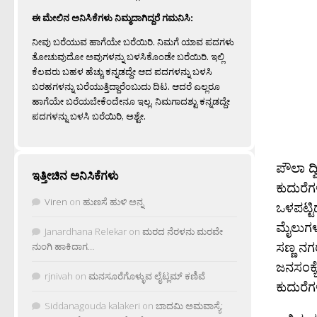
ಈ ಮೇಲಿನ ಅನಿಸಿಕೆಗಳು ನಿಮ್ಮದಾಗಿದ್ದರೆ ಗಮನಿಸಿ:
ನೀವು ಬರೆಯುವ ಹಾಗೆಯೇ ಬರೆಯಿರಿ. ನಿಮಗೆ ಯಾವ ಪದಗಳು
ತೋಚುವುದೋ ಅವುಗಳನ್ನು ಬಳಸಿಕೊಂಡೇ ಬರೆಯಿರಿ. ಇಲ್ಲಿ
ಕೆಲವರು ಬಹಳ ಹೆಚ್ಚು ಕನ್ನಡದ್ದೇ ಆದ ಪದಗಳನ್ನು ಬಳಸಿ
ಬರಹಗಳನ್ನು ಬರೆಯುತ್ತಿದ್ದಾರೆಂಬುದು ದಿಟ. ಆದರೆ ಎಲ್ಲರೂ
ಹಾಗೆಯೇ ಬರೆಯಬೇಕೆಂದೇನೂ ಇಲ್ಲ. ನಿಮಗಾದಶ್ಟು ಕನ್ನಡದ್ದೇ
ಪದಗಳನ್ನು ಬಳಸಿ ಬರೆಯಿರಿ, ಅಶ್ಟೇ.
ಪೌಲಾ ದ್ವ
ಇತ್ತೀಚಿನ ಅನಿಸಿಕೆಗಳು
ಕುದುರೆಗಳ
Viren
on
ಹುಣಸೆ ಹುಳಿ ಅನ್ನ
ಒಳಪಟ್ಟಿ
ಮೈಲುಗಳಶ
Janardhana Relekar
on
ಮರದ ನೆರಳನು ಮರವೇ
ಸಣ್ಣ ನಗ
ನುಂಗಿ ಹಾಕಿದಾಗ…
ಜನಸಂಕ್ಯ
rjnivah
on
ಮನಸೂರೆಗೊಳ್ಳುವ ಲೈಟ್ಲಮ್ ಕಣಿವೆ
ಕುದುರೆಗಳ 
Siddanagouda kalakeri
on
ಬಾದಮಿ ಅಮವಾಸ್ಯೆ: