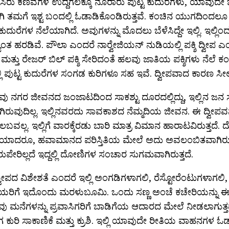
ಹಸಿರು ಕಣಿವೆಗಳ ಉದ್ದಗಲಕ್ಕೂ ನೂರಾರು ಪುಟ್ಟ ಕುದುರೆಗಳು, ಯಾವುದೇ 
ಗಿ ತಮಗೆ ಇಶ್ಟ ಬಂದಲ್ಲಿ ಓಡಾಡಿಕೊಂಡಿರುತ್ತವೆ. ಕಂಚಿನ ಯುಗದಿಂದಲೂ 
್ ಕುದುರೆಗಳ ನೆಲೆಯಾಗಿದೆ. ಅವುಗಳನ್ನು ಮೊದಲು ಬೆಳೆಸಿದ್ದೇ ಇಲ್ಲಿ. ಇಲ್ಲ
್ಯಂತ ಹರಡಿವೆ. ಪೌಲಾ ಎಂದರೆ ನಾರ‍್ವೇಜಿಯನ್ ನುಡಿಯಲ್ಲಿ ಪಕ್ಶಿ ದ್ವೀಪ ಎಂದರ
್ ಮತ್ತು ರೇಜರ್ ಬಿಲ್ ಪಕ್ಶಿ ಸೇರಿದಂತೆ ಹಲವು ಜಾತಿಯ ಪಕ್ಶಿಗಳು ನೆಲೆ 
್ಲಿ ಪುಟ್ಟ ಕುದುರೆಗಳ ಸಂಗಡ ಕುರಿಗಳೂ ಸಹ ಇವೆ. ದ್ವೀಪವಾದ ಕಾರಣ ಸೀ
ಪವು ನಗರ ಜೀವನದ ಜಂಜಾಟದಿಂದ ಸಾಕಶ್ಟು ದೂರದಲ್ಲಿದ್ದು, ಇಲ್ಲಿನ ಜ
ಿರುವುದಿಲ್ಲ. ಇಲ್ಲಿನವರದು ಸಾವಕಾಶದ ನೆಮ್ಮದಿಯ ಜೀವನ. ಈ ದ್ವೀಪವ
ುಲಬವಲ್ಲ. ಇಲ್ಲಿಗೆ ವಾರಕ್ಕೆರಡು ಬಾರಿ ಮಾತ್ರ ವಿಮಾನ ಹಾರಾಟವಿರುತ್ತದೆ
ವೆಯಾದರೂ, ಹವಾಮಾನದ ಪರಿಸ್ತಿತಿಯ ಮೇಲೆ ಅದು ಅವಲಂಬಿತವಾಗಿರುತ್ತದ
ಏರುಪೇರಿಲ್ಲದೆ ಇದ್ದಲ್ಲಿ ದೋಣಿಗಳ ಸಂಚಾರ ಸುಗಮವಾಗಿರುತ್ತದೆ.
ವೀಪದ ವಿಶೇಶತೆ ಎಂದರೆ ಇಲ್ಲಿ ಅಂಗಡಿಗಳಾಗಲಿ, ರೆಸ್ಟೋರೆಂಟುಗಳಾಗಲಿ, 
ರಿಯರಿಗೆ ಇದೊಂದು ಮರಳುಬೂಮಿ. ಒಂದು ಸಣ್ಣ ಅಂಚೆ ಕಚೇರಿಯನ್ನು ಈ 
ೆಲವು ಮನೆಗಳನ್ನು ಪ್ರವಾಸಿಗರಿಗೆ ಬಾಡಿಗೆಯ ಆದಾರದ ಮೇಲೆ ನೀಡಲಾಗುತ್ತದ
ಕುರಿ ಸಾಕಾಣಿಕೆ ಮತ್ತು ಕ್ರುಶಿ. ಇಲ್ಲಿ ಯಾವುದೇ ರೀತಿಯ ವಾಹನಗಳ ಓ