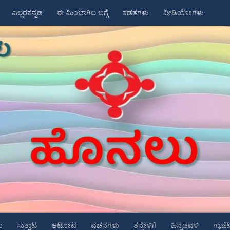
ಎಲ್ಲರಕನ್ನಡ
ಈ ಮಿಂಬಾಗಿಲ ಬಗ್ಗೆ
ಕಡತಗಳು
ವೀಡಿಯೋಗಳು
ು
ಸುತ್ತಾಟ
ಆಟೋಟ
ವಚನಗಳು
ತನ್ನೇಳಿಗೆ
ಹಿನ್ನಡವಳಿ
ಗ್ಯಾಜೆ