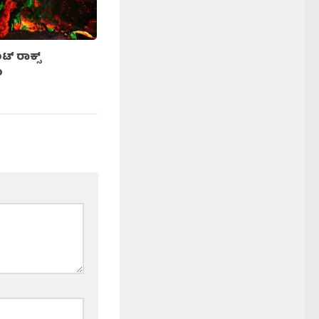
್ ರಾಕ್ಸ್
ಂ