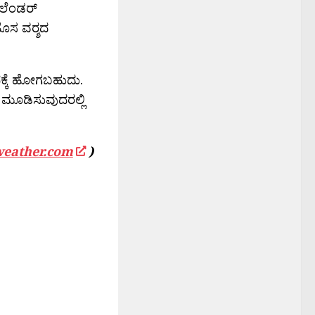
ಾಲೆಂಡರ್
ೊಸ ವರ‍್ಶದ
ಪಕ್ಕೆ ಹೋಗಬಹುದು.
 ಮೂಡಿಸುವುದರಲ್ಲಿ
weather.com
)