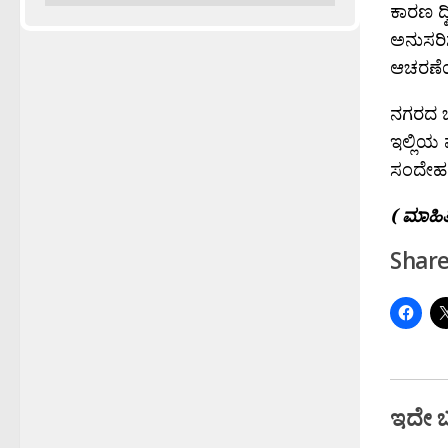
ಕಾರಣ ದ್
ಅನುಸರಿಸ
ಆಚರಣೆಯನ
ನಗರದ ಒತ
ಇಲ್ಲಿಯ
ಸಂದೇಹವ
( ಮಾಹಿತಿ
Share
ಇದೇ 