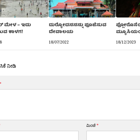
ರ್ ಮೇಳ – ಇದು
ದುರ‍್ಯೋದನನನ್ನು ಪೂಜಿಸುವ
ಪ್ಲೋರೊಸೆಂಟ
ಯುವ ಕಾಳಗ!
ದೇವಾಲಯ
ಮ್ಯೂಸಿಯ
8
18/07/2022
18/12/2023
ಸಿಕೆ ನೀಡಿ
*
*
ಮಿಂಚೆ
*