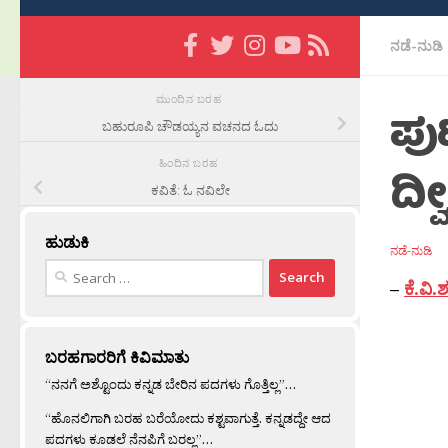
ನಡೆ-ನುಡಿ
ಮುಂದಿನ ಬರಹ
ಪು
ಬಹುರೂಪಿ ಚೌಡಯ್ಯನ ವಚನದ ಓದು
ಹಿಂದಿನ ಬರಹ
ದ್ವ
ಕವಿತೆ: ಓ ನವಿಲೇ
ಹುಡುಕಿ
ನಡೆ-ನುಡಿ
Search
–
ಕೆ.ವಿ
for:
ಬರಹಗಾರರಿಗೆ ಕಿವಿಮಾತು
“ನನಗೆ ಅಶ್ಟೊಂದು ಕನ್ನಡ ಬೇರಿನ ಪದಗಳು ಗೊತ್ತಿಲ್ಲ”…
“ಹೊನಲಿಗಾಗಿ ಬರಹ ಬರೆಯೋದು ಕಶ್ಟವಾಗುತ್ತೆ. ಕನ್ನಡದ್ದೇ ಆದ
ಪದಗಳು ಕೂಡಲೆ ನೆನಪಿಗೆ ಬರಲ್ಲ”…