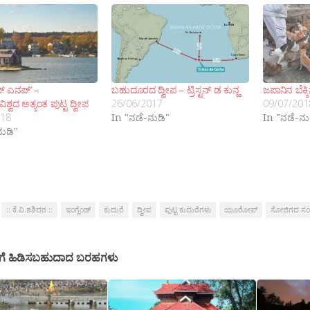
ಮ್ ಎನಪ್’ –
ಬಹುದೂರದ ದ್ವೀಪ – ಟ್ರಿಸ್ಟನ್ ಡ ಕುನ್ಹ
ಜಪಾನಿನ ಬೆಕ್
ವಿಶ್ವದ ಅತ್ಯಂತ ಪುಟ್ಟ ದ್ವೀಪ
26/06/2017
09/07/201
018
In "ನಡೆ-ನುಡಿ"
In "ನಡೆ-ನು
ನುಡಿ"
:: ಕೆ.ವಿ.ಶಶಿದರ ::
ಇಂಗ್ಲೆಂಡ್
ಕುದುರೆ
ದ್ವೀಪ
ಪುಟ್ಟ ಕುದುರೆಗಳು
ಯೂರೋಪ್
ಸೋಜಿಗದ ಸಂ
ಗೆ ಹಿಡಿಸಬಹುದಾದ ಬರಹಗಳು