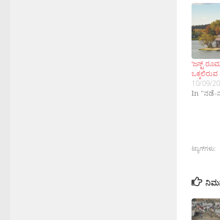
‘ಜಸ್ಟ್ ರೂ
ಒಕ್ಕಲಿರುವ 
10/09/2
In "ನಡೆ-
ಟ್ಯಾಗ್‌ಗಳು:
ನಿಮ