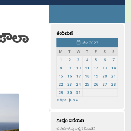
 ಪೌಲಾ
ತೇದಿಮಣೆ
ಮೇ 2023
M
T
W
T
F
S
S
1
2
3
4
5
6
7
8
9
10
11
12
13
14
15
16
17
18
19
20
21
22
23
24
25
26
27
28
29
30
31
« Apr
Jun »
ನೀವೂ ಬರೆಯಿರಿ
ಬರಹಗಳನ್ನು ಇಲ್ಲಿಗೆ ಮಿಂಚಿಸಿ: