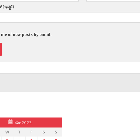
್ (ಇದ್ದರೆ)
y me of new posts by email.
ಮೇ 2023
W
T
F
S
S