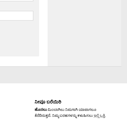
ನೀವೂ ಬರೆಯಿರಿ
ಹೊನಲು
ಮಿಂಬಾಗಿಲು ನಿಮಗಾಗಿ ಯಾವಾಗಲೂ
ತೆರೆದಿರುತ್ತದೆ. ನಿಮ್ಮ ಬರಹಗಳನ್ನು ಕಳುಹಿಸಲು
ಇಲ್ಲಿ ಒತ್ತಿ
.