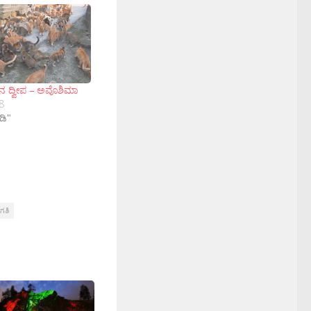
ಕಿನ ದ್ವೀಪ – ಅವೊಶಿಮಾ
8
ಡಿ"
ಗತಿ