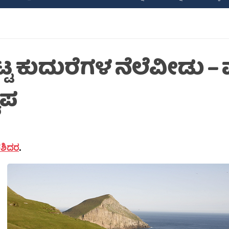
ಟ್ಟ ಕುದುರೆಗಳ ನೆಲೆವೀಡು –
ೀಪ
.ಶಶಿದರ
.