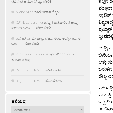
ಇಲ್ಲಿನ 
ಚಬನೂರ ಅಮೋಗ ಸಿದ್ದನ ಹೇಳಿಕೆ
ಮುಕ್ತವಾ
M âñd M
on
ಕವಿತೆ: ಜೀವನ ಜ್ಯೋತಿ
ಸ್ಕಾಟಿಶ
ವಿಶ್ವದಾದ
C.P.Nagaraja
on
ಬಸವಣ್ಣನ ವಚನಗಳಿಂದ ಆಯ್ದ
ಸಾಲುಗಳ ಓದು – 13ನೆಯ ಕಂತು
ಪುಲ್ಮಾರ
ದ್ವೀಪದಲ
ರಾಜೀವ್
on
ಬಸವಣ್ಣನ ವಚನಗಳಿಂದ ಆಯ್ದ ಸಾಲುಗಳ
ಓದು – 13ನೆಯ ಕಂತು
ಈ ದ್ವೀ
ಬಿಜಿಯಾಗ
K.V Shashidhara
on
ಹೊನಲುವಿಗೆ 11 ವರುಶ
ತುಂಬಿದ ನಲಿವು
ಅಶ್ಟು ಸ
ಬರುತ್ತ
Raghuramu N.V.
on
ಕವಿತೆ: ಅವಳು
ಹೆಚ್ಚು 
Raghuramu N.V.
on
ಹನಿಗವನಗಳು
ಪೌಲಾ ದ್
ಪಾನ ಪ್
ಇಲ್ಲಿ ಕ
ಹಳೆಯವು
ಉದ್ಯೋಗ 
ಹಳೆಯವು