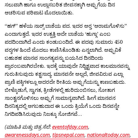
ಸಲುವಾಗಿ ಹಾಗೂ ಉಲ್ಲಾಸಬರಿತ ಜೀವನಕ್ಕಾಗಿ ಅಪ್ಪುಗೆಯ ದಿನ
ಆಚರಿಸುವ ಪರಿಪಾಟ ಮೊದಲಾಯಿತು.
“ಹಗ್” ಹಳೆಯ ನಾರ‍್ಸ್ ಬಾಶೆಯ ಪದ. ಇದರ ಅರ‍್ತ ‘ಆರಾಮಗೊಳಿಸು”
ಎಂದಾಗುತ್ತದೆ. ಇದರ ಉತ್ಪತ್ತಿ ಅದೇ ಬಾಶೆಯ ‘ಹುಗ್ಗಾ’ ಎಂಬ
ಪದದಿಂದಾಗಿದೆ ಎಂದು ಕಂಡುಬಂದಿದೆ. ಈ ಪದವು ಸುಮಾರು 450
ವರ‍್ಶಗಳ ಹಿಂದೆ ಮೊದಲು ಕಾಣಿಸಿಕೊಂಡಿತು ಎನ್ನಲಾಗಿದೆ. ಅಪ್ಪುವಿಕೆ
ಬಹುಶಹ ಮಾನವ ಸಾಂಗತ್ಯವನ್ನು ಬಯಸಿದ ದಿನದಿಂದು
ಪ್ರಾರಂಬವಾಗಿರಬೇಕು. ಇದಕ್ಕೆ ಯಾವುದೇ ನಿರ‍್ದಿಶ್ಟವಾದ ಕಾಲಮಾನವನ್ನು
ಗುರುತಿಸುವುದು ಕಶ್ಟಸಾದ್ಯ. ಮಾನವನೇ ಅಲ್ಲದೆ, ಜೀವವಿರುವ ಎಲ್ಲಾ
ಪ್ರಾಣಿ ಪಕ್ಶಿಗಳಲ್ಲೂ ಅದರದೇ ರೀತಿಯ ಅಪ್ಪುಗೆಯನ್ನು ಕಾಣಬಹುದು.
ಬೀಳ್ಕೊಡುಗೆ, ಸ್ವಾಗತ, ಕ್ರೀಡೆಗಳಲ್ಲಿ ಹುರಿದುಂಬಿಸಲು, ಸೋತಾಗ
ಸಾಂತ್ವನಗೊಳಿಸಲು ಅಪ್ಪುಗೆ ಸಾಮಾನ್ಯವಾಗಿದೆ. ಹೀಗೆ ಮಾನವನ
ದಿನನಿತ್ಯದಲ್ಲಿ ಆಗಬಹುದಾದ ಈ ಒಂದು ಕ್ರಿಯೆಗೆ ಒಂದು ದಿನವನ್ನೇ
ನಿಗದಿಪಡಿಸಿರುವುದು ನಿಜಕ್ಕೂ ಸೋಜಿಗವೆ…
(ಮಾಹಿತಿ ಮತ್ತು ಚಿತ್ರ ಸೆಲೆ:
eventofday.com
,
awarenessdays.com
,
tipsnepal.com
,
nationaltoday.com
,