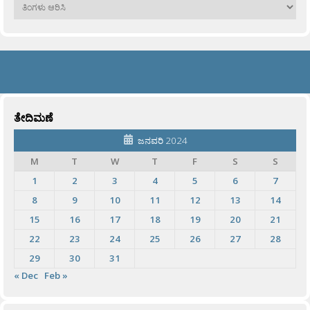
ಹಳೆಯವು
ತೇದಿಮಣೆ
ಜನವರಿ 2024
M
T
W
T
F
S
S
1
2
3
4
5
6
7
8
9
10
11
12
13
14
15
16
17
18
19
20
21
22
23
24
25
26
27
28
29
30
31
« Dec
Feb »