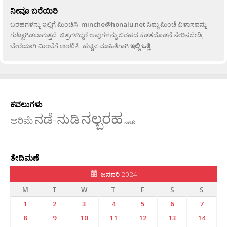
ನೀವೂ ಬರೆಯಿರಿ
ಬರಹಗಳನ್ನು ಇಲ್ಲಿಗೆ ಮಿಂಚಿಸಿ:
minche@honalu.net
ನಿಮ್ಮ ಮಿಂಚೆ ವಿಳಾಸವನ್ನು
ಗುಟ್ಟಾಗಿಡಲಾಗುತ್ತದೆ. ಚಿತ್ರಗಳಿದ್ದರೆ ಅವುಗಳನ್ನು ಬರಹದ ಕಡತದೊಡನೆ ಸೇರಿಸಬೇಡಿ,
ಬೇರೆಯಾಗಿ ಮಿಂಚೆಗೆ ಅಂಟಿಸಿ. ಹೆಚ್ಚಿನ ಮಾಹಿತಿಗಾಗಿ
ಇಲ್ಲಿ ಒತ್ತಿ
.
ಕವಲುಗಳು
ನಲ್ಬರಹ
ನಡೆ-ನುಡಿ
ಅರಿಮೆ
ನಾಡು
ತೇದಿಮಣೆ
ಜನವರಿ 2024
M
T
W
T
F
S
S
1
2
3
4
5
6
7
8
9
10
11
12
13
14