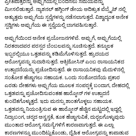
ಪ್ರೀತಿಪಾತ್ರರನ್ನು ಅಪ್ಪುಗೆಯಲ್ಲಿ ಬಂದಿಸಲು ಸಮಯವನ್ನು
ಮೀಸಲಿಡುತ್ತಾರೆ. ನ್ಯಾಶನಲ್ ಹಗ್ಗಿಂಗ್ ಡೇಯ ಅದಿಕ್ರುತ ವೆಬ್ಸೈಟ್ ನಲ್ಲಿ
ಅತ್ಯುತ್ತಮ ಅಪ್ಪುಗೆಯ ಸ್ಪರ‍್ದೆಗಳನ್ನು ನಡೆಸಲಾಗುತ್ತದೆ. ವಿಶ್ವಾದ್ಯಂತ ಅನೇಕ
ಸ್ಪರ‍್ದಿಗಳು ಅಪ್ಪುಗೆಯ ಈ ಸ್ಪರ‍್ದೆಯಲ್ಲಿ ಬಾಗವಹಿಸುತ್ತಾರೆ.
ಅಪ್ಪುಗೆಯಿಂದ ಅನೇಕ ಪ್ರಯೋಜನಗಳಿವೆ. ಅಪ್ಪುಗೆ, ಅಪ್ಪುಗೆಯಲ್ಲಿ
ನಿರತರಾದವರ ಪರಸ್ಪರ ಬೆಂಬಲವನ್ನು ಸೂಚಿಸುತ್ತದೆ. ತನ್ಮೂಲಕ
ಇಬ್ಬರಲ್ಲಿಯೂ ಒತ್ತಡವನ್ನು ಕಡಿಮೆಗೊಳಿಸುತ್ತದೆ. ಹ್ರುದಯದ
ಆರೋಗ್ಯವನ್ನು ಸುದಾರಿಸುತ್ತದೆ. ಆಕ್ಸಿಟೋಸಿನ್ ಎಂಬ ರಾಸಾಯನಿಕದ
ಉತ್ಪಾದನೆಯನ್ನು ಪ್ರಚೋದಿಸುತ್ತದೆ. ಈ ರಾಸಾಯನಿಕವು ಮೆದುಳಿನಲ್ಲಿ
ಸಂತೋಶ ಹೆಚ್ಚಾಗಲು ಸಹಾಯಕ. ಒಂದು ಸಂಶೋದನೆಯ ಪ್ರಕಾರ
ಎರಡು ದೇಹಗಳು ಅಪ್ಪುಗೆಯ ಮೂಲಕ ಸಂಪರ‍್ಕಕ್ಕೆ ಬಂದಾಗ, ದೇಹದಲ್ಲಿ
ಒತ್ತಡವನ್ನು ಪ್ರಚೋದಿಸುವಂತಹ ಹಾರ‍್ಮೋನ್ ಗಳ ಉತ್ಪಾದನೆ
ಕುಂಟಿತಗೊಳ್ಳುತ್ತದೆ. ಇದು ಮನಸ್ಸು ಶಾಂತಗೊಳ್ಳಲು ಸಹಾಯಕ.
ಒತ್ತಡವನ್ನು ನಿಯಂತ್ರಿಸುವ ಈ ಹಾರ‍್ಮೋನ್ ಹೆಚ್ಚಿನ ಮಟ್ಟದಲ್ಲಿ ಇದ್ದಲ್ಲಿ
ನಿದ್ರಾಬಂಗ, ಚರ‍್ಮದ ಅಸ್ವಸ್ತತೆ, ತೂಕ ಹೆಚ್ಚಾಗುವಿಕೆ, ದುರ‍್ಬಲಗೊಳ್ಳುವುದು
ಮುಂತಾದ ಆರೋಗ್ಯ ಸಮಸ್ಯೆಗಳಿಗೆ ಕಾರಣವಾಗುತ್ತದೆ. ಈ ಎಲ್ಲಾ
ಕಾರಣಗಳನ್ನೂ ಮುಂದಿಟ್ಟುಕೊಂಡು, ದೈಹಿಕ ಆರೋಗ್ಯವನ್ನು ಕಾಪಾಡುವ