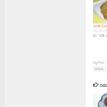
ಮಾಡಿ ನೋಡ
08/04/2
In "ನಡೆ-
ಟ್ಯಾಗ್‌ಗಳು:
ಬಾಡೂಟ
ನಿಮ