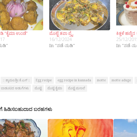
ಿ “ಕೈಮಾ ಉಂಡೆ”
ಮೊಟ್ಟೆ ತವಾ ಪ್ರೈ
ಕಿತ್ತಳೆ ಹಣ್
017
16/12/2024
25/12/201
ನುಡಿ"
In "ನಡೆ-ನುಡಿ"
In "ನಡೆ-ನು
:: ಶ್ಯಾಮಲಶ್ರೀ.ಕೆ.ಎಸ್ ::
Egg recipe
egg recipe in kannada
motte
motte aduge
ಬಾಡೂಟದ ಅಡುಗೆಗಳು
ಮೊಟ್ಟೆ
ಮೊಟ್ಟೆ ಕೈಮಾ
ಮೊಟ್ಟೆ ಮಸಾಲೆ
ಗೆ ಹಿಡಿಸಬಹುದಾದ ಬರಹಗಳು