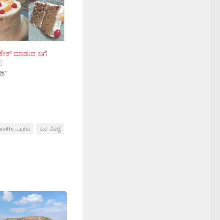
ಣಿನ ಕೇಕ್ ಮಾಡುವ ಬಗೆ
5
ಡಿ"
motte kaima
ಕಾರ ಮೊಟ್ಟೆ