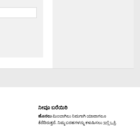
ನೀವೂ ಬರೆಯಿರಿ
ಹೊನಲು
ಮಿಂಬಾಗಿಲು ನಿಮಗಾಗಿ ಯಾವಾಗಲೂ
ತೆರೆದಿರುತ್ತದೆ. ನಿಮ್ಮ ಬರಹಗಳನ್ನು ಕಳುಹಿಸಲು
ಇಲ್ಲಿ ಒತ್ತಿ
.