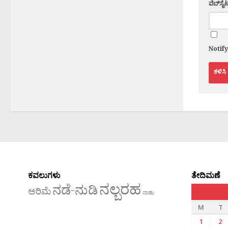
ವೆಬ್‌ಸೈಟ
Notif
ಕವಲುಗಳು
ತೇದಿಮಣೆ
ನಲ್ಬರಹ
ನಡೆ-ನುಡಿ
ಅರಿಮೆ
ನಾಡು
M
T
1
2