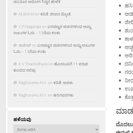
ಚಬನೂರ ಅಮೋಗ ಸಿದ್ದನ ಹೇಳಿಕೆ
ಹಸಿ
ಅಡು
M âñd M
on
ಕವಿತೆ: ಜೀವನ ಜ್ಯೋತಿ
ಜೀರ
C.P.Nagaraja
on
ಬಸವಣ್ಣನ ವಚನಗಳಿಂದ ಆಯ್ದ
ಶುಂ
ಸಾಲುಗಳ ಓದು – 13ನೆಯ ಕಂತು
ಕಾಳ
ರಾಜೀವ್
on
ಬಸವಣ್ಣನ ವಚನಗಳಿಂದ ಆಯ್ದ ಸಾಲುಗಳ
ಅಚ್
ಓದು – 13ನೆಯ ಕಂತು
ಅರಿ
ದನ
K.V Shashidhara
on
ಹೊನಲುವಿಗೆ 11 ವರುಶ
ತುಂಬಿದ ನಲಿವು
ಗರ
ನೀರ
Raghuramu N.V.
on
ಕವಿತೆ: ಅವಳು
ಉಪ್
Raghuramu N.V.
on
ಹನಿಗವನಗಳು
ಕೊತ್
ಮಾಡ
ಹಳೆಯವು
ಮೊದಲು ಬ
ಹಳೆಯವು
ಈರುಳ್ಳಿ