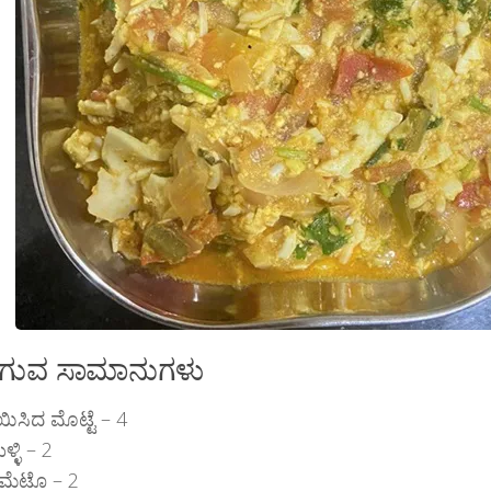
ಗುವ ಸಾಮಾನುಗಳು
ಿಸಿದ ಮೊಟ್ಟೆ – 4
್ಳಿ – 2
ಮೆಟೊ – 2