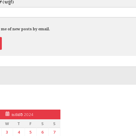
್ (ಇದ್ದರೆ)
y me of new posts by email.
ಜನವರಿ 2024
W
T
F
S
S
3
4
5
6
7