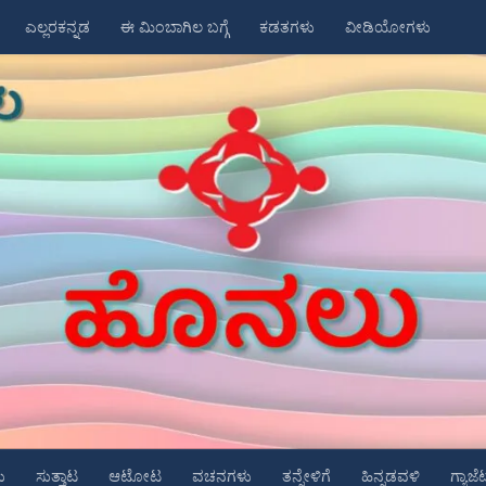
ಎಲ್ಲರಕನ್ನಡ
ಈ ಮಿಂಬಾಗಿಲ ಬಗ್ಗೆ
ಕಡತಗಳು
ವೀಡಿಯೋಗಳು
ು
ಸುತ್ತಾಟ
ಆಟೋಟ
ವಚನಗಳು
ತನ್ನೇಳಿಗೆ
ಹಿನ್ನಡವಳಿ
ಗ್ಯಾಜೆ