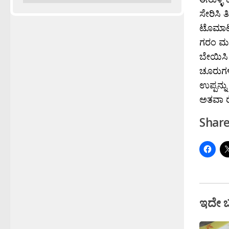
ಸೇರಿಸಿ ತ
ಟೊಮಾಟೊ 
ಗರಂ ಮಸಾಲ
ಬೇಯಿಸಿ 
ಚೂರುಗಳನ್
ಉಪ್ಪನ್ನು
ಅತವಾ ರ
Share
ಇದೇ 