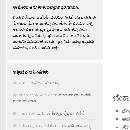
ಈ ಮೇಲಿನ ಅನಿಸಿಕೆಗಳು ನಿಮ್ಮದಾಗಿದ್ದರೆ ಗಮನಿಸಿ:
ನೀವು ಬರೆಯುವ ಹಾಗೆಯೇ ಬರೆಯಿರಿ. ನಿಮಗೆ ಯಾವ ಪದಗಳು
ತೋಚುವುದೋ ಅವುಗಳನ್ನು ಬಳಸಿಕೊಂಡೇ ಬರೆಯಿರಿ. ಇಲ್ಲಿ
ಕೆಲವರು ಬಹಳ ಹೆಚ್ಚು ಕನ್ನಡದ್ದೇ ಆದ ಪದಗಳನ್ನು ಬಳಸಿ
ಬರಹಗಳನ್ನು ಬರೆಯುತ್ತಿದ್ದಾರೆಂಬುದು ದಿಟ. ಆದರೆ ಎಲ್ಲರೂ
ಹಾಗೆಯೇ ಬರೆಯಬೇಕೆಂದೇನೂ ಇಲ್ಲ. ನಿಮಗಾದಶ್ಟು ಕನ್ನಡದ್ದೇ
ಪದಗಳನ್ನು ಬಳಸಿ ಬರೆಯಿರಿ, ಅಶ್ಟೇ.
ಇತ್ತೀಚಿನ ಅನಿಸಿಕೆಗಳು
Viren
on
ಹುಣಸೆ ಹುಳಿ ಅನ್ನ
ಬೇಕಾ
Janardhana Relekar
on
ಮರದ ನೆರಳನು ಮರವೇ
ನುಂಗಿ ಹಾಕಿದಾಗ…
ಬೇಯ
rjnivah
on
ಮನಸೂರೆಗೊಳ್ಳುವ ಲೈಟ್ಲಮ್ ಕಣಿವೆ
ಈರುಳ
Siddanagouda kalakeri
on
ಬಾದಮಿ ಅಮವಾಸ್ಯೆ:
ಟೊ