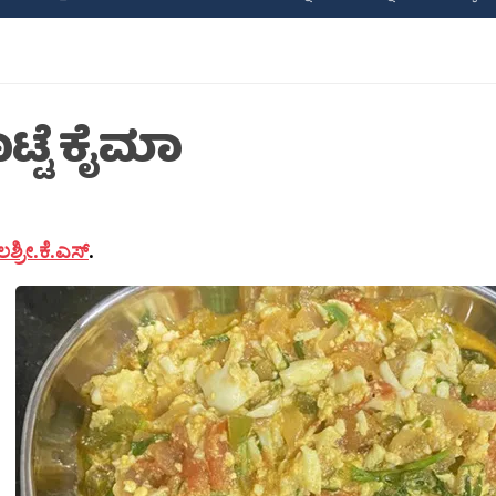
ಟ್ಟೆ ಕೈಮಾ
ಶ್ರೀ.ಕೆ.ಎಸ್
.