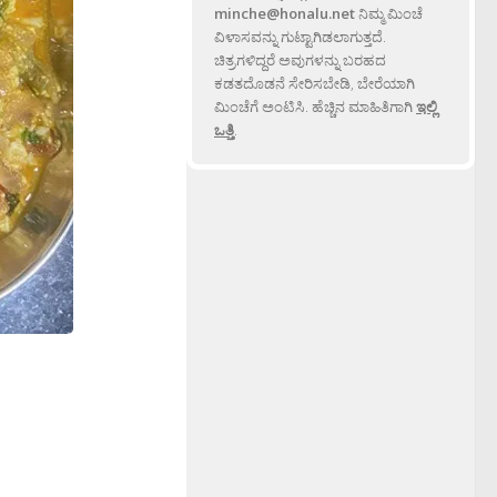
minche@honalu.net
ನಿಮ್ಮ ಮಿಂಚೆ
ವಿಳಾಸವನ್ನು ಗುಟ್ಟಾಗಿಡಲಾಗುತ್ತದೆ.
ಚಿತ್ರಗಳಿದ್ದರೆ ಅವುಗಳನ್ನು ಬರಹದ
ಕಡತದೊಡನೆ ಸೇರಿಸಬೇಡಿ, ಬೇರೆಯಾಗಿ
ಮಿಂಚೆಗೆ ಅಂಟಿಸಿ. ಹೆಚ್ಚಿನ ಮಾಹಿತಿಗಾಗಿ
ಇಲ್ಲಿ
ಒತ್ತಿ
.