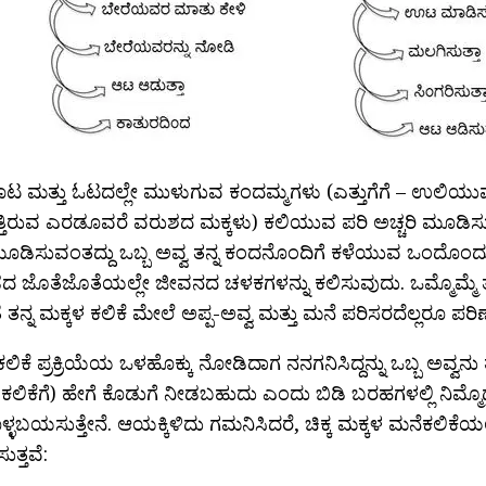
 ಮತ್ತು ಓಟದಲ್ಲೇ ಮುಳುಗುವ ಕಂದಮ್ಮಗಳು (ಎತ್ತುಗೆಗೆ – ಉಲಿಯುವ
್ತಿರುವ ಎರಡೂವರೆ ವರುಶದ ಮಕ್ಕಳು) ಕಲಿಯುವ ಪರಿ ಅಚ್ಚರಿ ಮೂಡಿಸುವ
ಮೂಡಿಸುವಂತದ್ದು ಒಬ್ಬ ಅವ್ವ ತನ್ನ ಕಂದನೊಂದಿಗೆ ಕಳೆಯುವ ಒಂದೊಂದು
 ಜೊತೆಜೊತೆಯಲ್ಲೇ ಜೀವನದ ಚಳಕಗಳನ್ನು ಕಲಿಸುವುದು. ಒಮ್ಮೊಮ್ಮೆ 
ೆ ತನ್ನ ಮಕ್ಕಳ ಕಲಿಕೆ ಮೇಲೆ ಅಪ್ಪ-ಅವ್ವ ಮತ್ತು ಮನೆ ಪರಿಸರದೆಲ್ಲರೂ ಪರಿ
ಿಕೆ ಪ್ರಕ್ರಿಯೆಯ ಒಳಹೊಕ್ಕು ನೋಡಿದಾಗ ನನಗನಿಸಿದ್ದನ್ನು ಒಬ್ಬ ಅವ್ವನು ತನ
 ಕಲಿಕೆಗೆ) ಹೇಗೆ ಕೊಡುಗೆ ನೀಡಬಹುದು ಎಂದು ಬಿಡಿ ಬರಹಗಳಲ್ಲಿ ನಿಮ್ಮೊ
್ಳಬಯಸುತ್ತೇನೆ. ಆಯಕ್ಕಿಳಿದು ಗಮನಿಸಿದರೆ, ಚಿಕ್ಕ ಮಕ್ಕಳ ಮನೆಕಲಿಕೆ
ತ್ತವೆ: