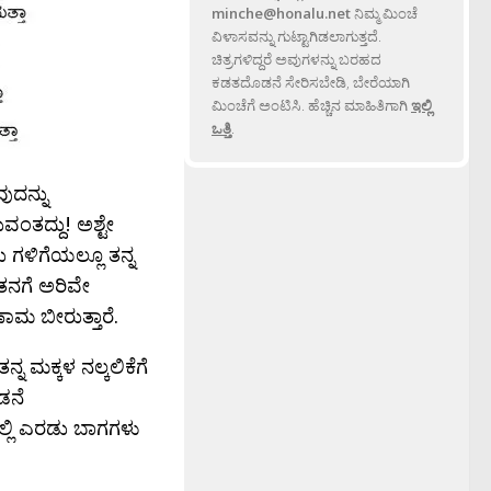
minche@honalu.net
ನಿಮ್ಮ ಮಿಂಚೆ
ವಿಳಾಸವನ್ನು ಗುಟ್ಟಾಗಿಡಲಾಗುತ್ತದೆ.
ಚಿತ್ರಗಳಿದ್ದರೆ ಅವುಗಳನ್ನು ಬರಹದ
ಕಡತದೊಡನೆ ಸೇರಿಸಬೇಡಿ, ಬೇರೆಯಾಗಿ
ಮಿಂಚೆಗೆ ಅಂಟಿಸಿ. ಹೆಚ್ಚಿನ ಮಾಹಿತಿಗಾಗಿ
ಇಲ್ಲಿ
ಒತ್ತಿ
.
ುದನ್ನು
ಂತದ್ದು! ಅಶ್ಟೇ
 ಗಳಿಗೆಯಲ್ಲೂ ತನ್ನ
ತನಗೆ ಅರಿವೇ
ಣಾಮ ಬೀರುತ್ತಾರೆ.
್ನ ಮಕ್ಕಳ ನಲ್ಕಲಿಕೆಗೆ
ಡನೆ
ಯಲ್ಲಿ ಎರಡು ಬಾಗಗಳು