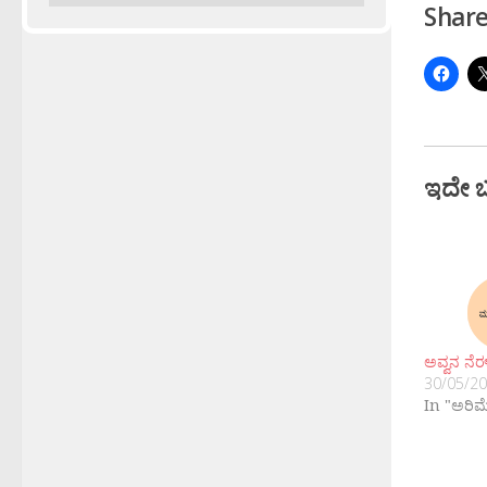
Share
ಇದೇ 
ಅವ್ವನ ನೆರಳ
30/05/2
In "ಅರಿಮ