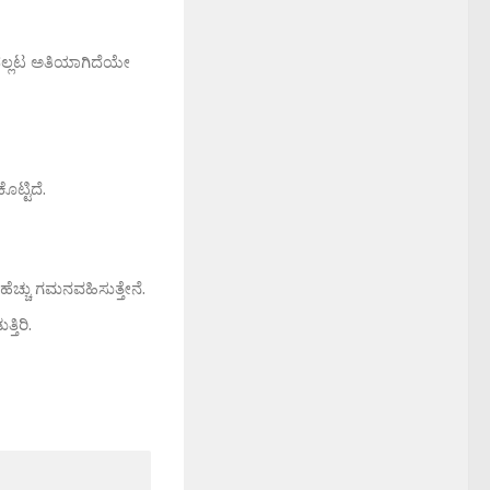
್ತಿ-ಪಲ್ಲಟ ಅತಿಯಾಗಿದೆಯೇ
ಟ್ಟಿದೆ.
ೆಚ್ಚು ಗಮನವಹಿಸುತ್ತೇನೆ.
ತಿರಿ.