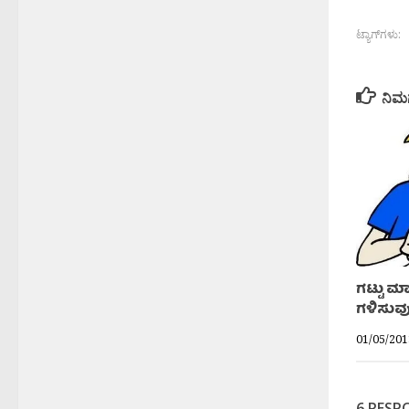
ಟ್ಯಾಗ್‌ಗಳು:
ನಿಮ
ಗಟ್ಟು ಮ
ಗಳಿಸುವ
01/05/201
6 RESP