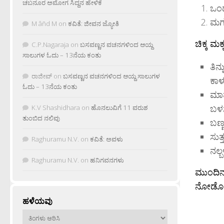
ಚಬನೂರ ಅಮೋಗ ಸಿದ್ದನ ಹೇಳಿಕೆ
ಒಂ
ಮಗು
M âñd M
on
ಕವಿತೆ: ಜೀವನ ಜ್ಯೋತಿ
ಚಿಕ್ಕ 
C.P.Nagaraja
on
ಬಸವಣ್ಣನ ವಚನಗಳಿಂದ ಆಯ್ದ
ಸಾಲುಗಳ ಓದು – 13ನೆಯ ಕಂತು
ತಿನ
ರಾಜೀವ್
on
ಬಸವಣ್ಣನ ವಚನಗಳಿಂದ ಆಯ್ದ ಸಾಲುಗಳ
ಕಾಳ
ಓದು – 13ನೆಯ ಕಂತು
ಮಾತ
ಬಳಸ
K.V Shashidhara
on
ಹೊನಲುವಿಗೆ 11 ವರುಶ
ತುಂಬಿದ ನಲಿವು
ಬಣ್
ಸುತ
Raghuramu N.V.
on
ಕವಿತೆ: ಅವಳು
ನಲ್
Raghuramu N.V.
on
ಹನಿಗವನಗಳು
ಮುಂದಿನ 
ನೋಡೋ
ಹಳೆಯವು
ಹಳೆಯವು