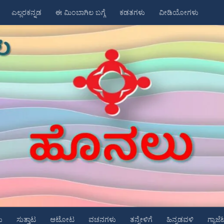
ಎಲ್ಲರಕನ್ನಡ
ಈ ಮಿಂಬಾಗಿಲ ಬಗ್ಗೆ
ಕಡತಗಳು
ವೀಡಿಯೋಗಳು
ು
ಸುತ್ತಾಟ
ಆಟೋಟ
ವಚನಗಳು
ತನ್ನೇಳಿಗೆ
ಹಿನ್ನಡವಳಿ
ಗ್ಯಾಜೆ