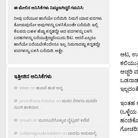
ಈ ಮೇಲಿನ ಅನಿಸಿಕೆಗಳು ನಿಮ್ಮದಾಗಿದ್ದರೆ ಗಮನಿಸಿ:
ನೀವು ಬರೆಯುವ ಹಾಗೆಯೇ ಬರೆಯಿರಿ. ನಿಮಗೆ ಯಾವ ಪದಗಳು
ತೋಚುವುದೋ ಅವುಗಳನ್ನು ಬಳಸಿಕೊಂಡೇ ಬರೆಯಿರಿ. ಇಲ್ಲಿ
ಕೆಲವರು ಬಹಳ ಹೆಚ್ಚು ಕನ್ನಡದ್ದೇ ಆದ ಪದಗಳನ್ನು ಬಳಸಿ
ಬರಹಗಳನ್ನು ಬರೆಯುತ್ತಿದ್ದಾರೆಂಬುದು ದಿಟ. ಆದರೆ ಎಲ್ಲರೂ
ಹಾಗೆಯೇ ಬರೆಯಬೇಕೆಂದೇನೂ ಇಲ್ಲ. ನಿಮಗಾದಶ್ಟು ಕನ್ನಡದ್ದೇ
ಪದಗಳನ್ನು ಬಳಸಿ ಬರೆಯಿರಿ, ಅಶ್ಟೇ.
ಆಟ, ಊಟ
ಕಲಿಯುತ
ಅಚ್ಚರಿ 
ಇತ್ತೀಚಿನ ಅನಿಸಿಕೆಗಳು
ಒಡನಾಡದ
ಇಲ್ಲದಂತ
Viren
on
ಹುಣಸೆ ಹುಳಿ ಅನ್ನ
Janardhana Relekar
on
ಮರದ ನೆರಳನು ಮರವೇ
ಇಂತಹ ಕಲ
ನುಂಗಿ ಹಾಕಿದಾಗ…
(ಒಳ್ಳೆಯ
ಹಂಚಿಕೊಳ
rjnivah
on
ಮನಸೂರೆಗೊಳ್ಳುವ ಲೈಟ್ಲಮ್ ಕಣಿವೆ
ಗೋಚರಿಸು
Siddanagouda kalakeri
on
ಬಾದಮಿ ಅಮವಾಸ್ಯೆ: