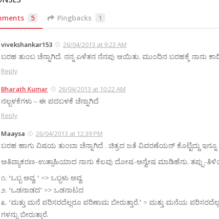
mments
5
Pingbacks
1
vivekshankar153
26/04/2013 at 9:23 AM
ಬರಹ ತುಂಬ ಚೆನ್ನಾಗಿದೆ. ನನ್ನ ಎಳೆತನ ನೆನಪು ಆಯಿತು. ಮುಂದಿನ ಬರಹಕ್ಕೆ ನಾನು ಕಾದ
Reply
Bharath Kumar
26/04/2013 at 10:22 AM
ನಲ್ಬಳಕೆಗಳು – ಈ ಪದಬಳಕೆ ಚೆನ್ನಾಗಿದೆ
Reply
Maaysa
26/04/2013 at 12:39 PM
ಬರಹ ಹಾಗು ವಿಷಯ ತುಂಬಾ ಚೆನ್ನಾಗಿದೆ . ಚಿತ್ರದ ಜತೆ ವಿವರಣೆಯನ್ ಕೊಟ್ಟಿದ್ದು ಇನ್ನೂ 
ಅತಿವ್ಯಾಕರಣ-ಉತ್ಸಾಹಿಯಾದ ನಾನು ಕೆಲವು ದೋಷ-ಅನ್ವೇಷ ಮಾಡಿಹೆನು. ತಪ್ಪು-ತಿಳಿಯದೇ
೧. ‘ಒಬ್ಬ ಅವ್ವ ‘ => ಒಬ್ಬಳು ಅವ್ವ
೨. ‘ಒಡನಾಡದ’ => ಒಡನಾಟದ
೩. ‘ಮತ್ತು ಮನೆ ಪರಿಸರದೆಲ್ಲರೂ ಪರಿಣಾಮ ಬೀರುತ್ತಾರೆ.’ = ಮತ್ತು ಮನೆಯ ಪರಿಸರದೆಲ
ಗಳನ್ನು ಬೀರುತ್ತಾರೆ.