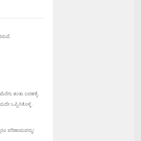
ಿರುವೆ.
ಮೆರೆಗು ತಂತು ಬರಹಕ್ಕೆ.
 ಒಪ್ಪಿಸಿಕೊಳ್ಳಿ .
್ಲರೂ ಪರಿಣಾಮವನ್ನು/