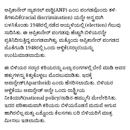
ಆಪ್ರಿಕಾನೇರ್‍ ನ್ಯಾಶನಲ್ ಪಾರ‍್ಟಿ(ANP) ಎಂಬ ಪಂಗಡವೊಂದು ತಳಿ-
ತೆಗಳುವಿಕೆ(racial discrimination) ಯನ್ನೇ ಅಸ್ತ್ರವಾಗಿ
ಬಳಸಿಕೊಂಡು 1948ರಲ್ಲಿ ನಡೆದ ಆಯ್ಕಳಿಯಲ್ಲಿ (election) ಗೆಲುವು
ಸಾದಿಸಿತು. ಈ ಆಪ್ರಿಕಾನೇರ್‍ ಪಂಗಡವು ಹೆಚ್ಚಾಗಿ ಬಿಳಿಯರನ್ನೇ
ಪ್ರತಿನಿದಿಸುತ್ತಿದ್ದ ಪಂಗಡವಾಗಿತ್ತು. ಮತ್ತೊಂದು ಆಪ್ರಿಕಾನೇರ್‍ ಪಂಗಡದ
ಜೊತೆಗೂಡಿ 1948ರಲ್ಲಿ ಒಂದು ಆಳ್ವಿಕೆ(ಸರ‍್ಕಾರ)ಯನ್ನು
ಉಂಟುಮಾಡಲಾಯಿತು.
ಈ ಬಿಳಿಯರ ಸರ‍್ಕಾರ ಕರಿಯರನ್ನು ಎಲ್ಲಾ ರಂಗಗಳಲ್ಲಿ ಬೇರೆ ಮಾಡಿ ಅವರ
ಹಕ್ಕುಗಳನ್ನು ಕಿತ್ತುಕೊಳ್ಳಲು ಮೊದಲುಮಾಡಿತು. ಇದಕ್ಕೆ
ಅಪಾರ‍್ತೇಡ್(Apartheid) ಎಂದು ಹೆಸರಿಸಲಾಯಿತು. ಬಿಳಿಯರ
ಆಳ್ವಿಕೆಯು ಅಪಾರ‍್ತೇಡ್ ಅನ್ನೇ ಒಂದು ರಾಶ್ಟ್ರೀಯ
ನೀತಿಯಾಗಿ(national policy/ನಾಡಿನ-ಹಮ್ಮುಗೆ) ಮೇಲೇರಿಸಿತು.
ಇದರ ಪರಿಣಾಮವಾಗಿ ಕರಿಯರು ಬಿಳಿಯರೊಡನೆ ಮದುವೆ ಆಗುವ
ಹಾಗಿರಲಿಲ್ಲ ಮತ್ತು ಎಶ್ಟೊಂದು ಕೆಲಸಗಳು ಬರಿ ಬಿಳಿಯರಿಗೆ ಮಾತ್ರ
ಮೀಸಲು ಇಡಲಾಯಿತು.