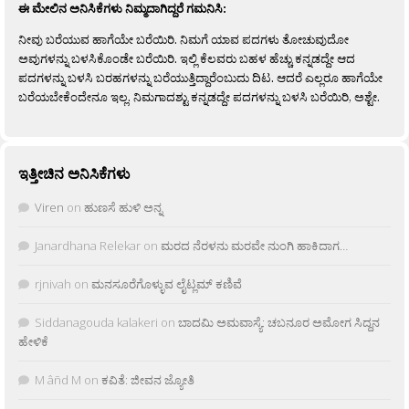
ಈ ಮೇಲಿನ ಅನಿಸಿಕೆಗಳು ನಿಮ್ಮದಾಗಿದ್ದರೆ ಗಮನಿಸಿ:
ನೀವು ಬರೆಯುವ ಹಾಗೆಯೇ ಬರೆಯಿರಿ. ನಿಮಗೆ ಯಾವ ಪದಗಳು ತೋಚುವುದೋ
ಅವುಗಳನ್ನು ಬಳಸಿಕೊಂಡೇ ಬರೆಯಿರಿ. ಇಲ್ಲಿ ಕೆಲವರು ಬಹಳ ಹೆಚ್ಚು ಕನ್ನಡದ್ದೇ ಆದ
ಪದಗಳನ್ನು ಬಳಸಿ ಬರಹಗಳನ್ನು ಬರೆಯುತ್ತಿದ್ದಾರೆಂಬುದು ದಿಟ. ಆದರೆ ಎಲ್ಲರೂ ಹಾಗೆಯೇ
ಬರೆಯಬೇಕೆಂದೇನೂ ಇಲ್ಲ. ನಿಮಗಾದಶ್ಟು ಕನ್ನಡದ್ದೇ ಪದಗಳನ್ನು ಬಳಸಿ ಬರೆಯಿರಿ, ಅಶ್ಟೇ.
ಇತ್ತೀಚಿನ ಅನಿಸಿಕೆಗಳು
Viren
on
ಹುಣಸೆ ಹುಳಿ ಅನ್ನ
Janardhana Relekar
on
ಮರದ ನೆರಳನು ಮರವೇ ನುಂಗಿ ಹಾಕಿದಾಗ…
rjnivah
on
ಮನಸೂರೆಗೊಳ್ಳುವ ಲೈಟ್ಲಮ್ ಕಣಿವೆ
Siddanagouda kalakeri
on
ಬಾದಮಿ ಅಮವಾಸ್ಯೆ: ಚಬನೂರ ಅಮೋಗ ಸಿದ್ದನ
ಹೇಳಿಕೆ
M âñd M
on
ಕವಿತೆ: ಜೀವನ ಜ್ಯೋತಿ