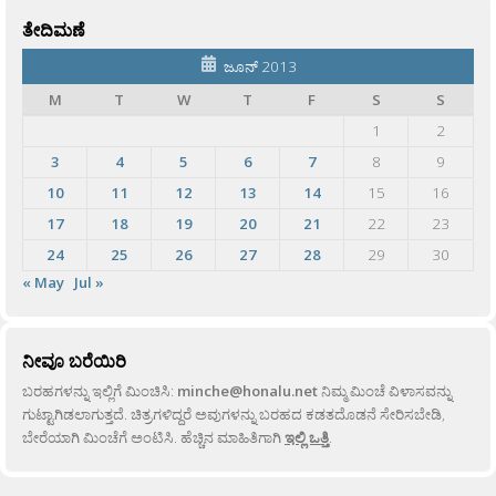
ತೇದಿಮಣೆ
ಜೂನ್ 2013
M
T
W
T
F
S
S
1
2
3
4
5
6
7
8
9
10
11
12
13
14
15
16
17
18
19
20
21
22
23
24
25
26
27
28
29
30
« May
Jul »
ನೀವೂ ಬರೆಯಿರಿ
ಬರಹಗಳನ್ನು ಇಲ್ಲಿಗೆ ಮಿಂಚಿಸಿ:
minche@honalu.net
ನಿಮ್ಮ ಮಿಂಚೆ ವಿಳಾಸವನ್ನು
ಗುಟ್ಟಾಗಿಡಲಾಗುತ್ತದೆ. ಚಿತ್ರಗಳಿದ್ದರೆ ಅವುಗಳನ್ನು ಬರಹದ ಕಡತದೊಡನೆ ಸೇರಿಸಬೇಡಿ,
ಬೇರೆಯಾಗಿ ಮಿಂಚೆಗೆ ಅಂಟಿಸಿ. ಹೆಚ್ಚಿನ ಮಾಹಿತಿಗಾಗಿ
ಇಲ್ಲಿ ಒತ್ತಿ
.