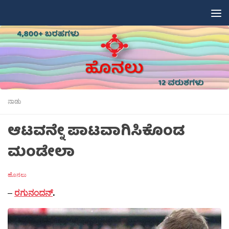
Skip to content
ನಾಡು
ಆಟವನ್ನೇ ಪಾಟವಾಗಿಸಿಕೊಂಡ
ಮಂಡೇಲಾ
ಹೊನಲು
–
ರಗುನಂದನ್
.