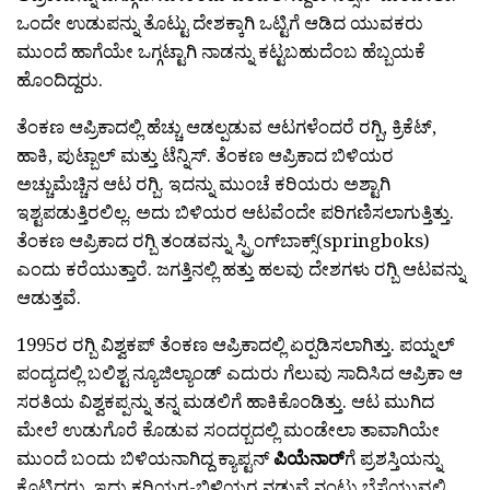
ಒಂದೇ ಉಡುಪನ್ನು ತೊಟ್ಟು ದೇಶಕ್ಕಾಗಿ ಒಟ್ಟಿಗೆ ಆಡಿದ ಯುವಕರು
ಮುಂದೆ ಹಾಗೆಯೇ ಒಗ್ಗಟ್ಟಾಗಿ ನಾಡನ್ನು ಕಟ್ಟಬಹುದೆಂಬ ಹೆಬ್ಬಯಕೆ
ಹೊಂದಿದ್ದರು.
ತೆಂಕಣ ಆಪ್ರಿಕಾದಲ್ಲಿ ಹೆಚ್ಚು ಆಡಲ್ಪಡುವ ಆಟಗಳೆಂದರೆ ರಗ್ಬಿ, ಕ್ರಿಕೆಟ್,
ಹಾಕಿ, ಪುಟ್ಬಾಲ್ ಮತ್ತು ಟೆನ್ನಿಸ್. ತೆಂಕಣ ಆಪ್ರಿಕಾದ ಬಿಳಿಯರ
ಅಚ್ಚುಮೆಚ್ಚಿನ ಆಟ ರಗ್ಬಿ. ಇದನ್ನು ಮುಂಚೆ ಕರಿಯರು ಅಶ್ಟಾಗಿ
ಇಶ್ಟಪಡುತ್ತಿರಲಿಲ್ಲ. ಅದು ಬಿಳಿಯರ ಆಟವೆಂದೇ ಪರಿಗಣಿಸಲಾಗುತ್ತಿತ್ತು.
ತೆಂಕಣ ಆಪ್ರಿಕಾದ ರಗ್ಬಿ ತಂಡವನ್ನು ಸ್ಪ್ರಿಂಗ್‍ಬಾಕ್ಸ್(springboks)
ಎಂದು ಕರೆಯುತ್ತಾರೆ. ಜಗತ್ತಿನಲ್ಲಿ ಹತ್ತು ಹಲವು ದೇಶಗಳು ರಗ್ಬಿ ಆಟವನ್ನು
ಆಡುತ್ತವೆ.
1995ರ ರಗ್ಬಿ ವಿಶ್ವಕಪ್ ತೆಂಕಣ ಆಪ್ರಿಕಾದಲ್ಲಿ ಏರ‍್ಪಡಿಸಲಾಗಿತ್ತು. ಪಯ್ನಲ್
ಪಂದ್ಯದಲ್ಲಿ ಬಲಿಶ್ಟ ನ್ಯೂಜಿಲ್ಯಾಂಡ್ ಎದುರು ಗೆಲುವು ಸಾದಿಸಿದ ಆಪ್ರಿಕಾ ಆ
ಸರತಿಯ ವಿಶ್ವಕಪ್ಪನ್ನು ತನ್ನ ಮಡಲಿಗೆ ಹಾಕಿಕೊಂಡಿತ್ತು. ಆಟ ಮುಗಿದ
ಮೇಲೆ ಉಡುಗೊರೆ ಕೊಡುವ ಸಂದರ‍್ಬದಲ್ಲಿ ಮಂಡೇಲಾ ತಾವಾಗಿಯೇ
ಮುಂದೆ ಬಂದು ಬಿಳಿಯನಾಗಿದ್ದ ಕ್ಯಾಪ್ಟನ್
ಪಿಯೆನಾರ್‍‌
ಗೆ ಪ್ರಶಸ್ತಿಯನ್ನು
ಕೊಟ್ಟಿದ್ದರು. ಇದು ಕರಿಯರ-ಬಿಳಿಯರ ನಡುವೆ ನಂಟು ಬೆಸೆಯುವಲ್ಲಿ