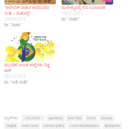
“ಅರೇಬಿಕ್ ನಾಡಿನ ಅಪರೂಪದ
ಮಲೇಶ್ಯಾದಲ್ಲಿ ಲಿಪಿ ಬದಲಾವಣೆ
ನುಡಿ – ಸೊಕೊಟ್ರಿ”
16/07/2013
20/03/2015
In "ನಾಡು"
In "ನಾಡು"
ಮುಂದಿನ ವರುಶ ಕಾಲ್ಚೆಂಡು ವಿಶ್ವ
ಕಪ್!
06/12/2013
In "ನಡೆ-ನುಡಿ"
ಟ್ಯಾಗ್‌ಗಳು:
:: ರಗುನಂದನ್ ::
apartheid
Boer War
Dutch
election
English
multi racial
national policy
racial discrimination
springboks