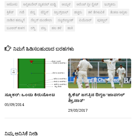
ಆಟೋಟ
ಆಪ್ರಿಕಾನೇರ್‍ ನ್ಯಾಶನಲ್ ಪಾರ‍್ಟಿ
ಆಯ್ಕಳಿ
ಆರೆಂಜ್ ಪ್ರೀ ಸ್ಟೇಟ್
ಇಂಗ್ಲಿಶರು
ಕ್ರಿಕೆಟ್
ಗಣಿ
ಚಿನ್ನ
ಟೆನ್ನಿಸ್
ಟ್ರಾನ್ಸ್‌ವಾಲ್
ಡಚ್ಚರು
ತಳಿ ತೆಗಳುವಿಕೆ
ತೆಂಕಣ ಆಪ್ರಿಕಾ
ನಾಡಿನ ಹಮ್ಮುಗೆ
ನೆಲ್ಸನ್ ಮಂಡೇಲಾ
ನ್ಯೂಜಿಲ್ಯಾಂಡ್
ಪಿಯೆನಾರ್‍‌
ಪುಟ್ಬಾಲ್
ಬೂಅರ್ ಕಾಳಗ
ರಗ್ಬಿ
ವಜ್ರ
ಹಲ ತಳಿ
ಹಾಕಿ
ನಿಮಗೆ ಹಿಡಿಸಬಹುದಾದ ಬರಹಗಳು
ಸ್ನೂಕರ್: ಒಂದು ಕಿರುನೋಟ
ಕ್ರಿಕೆಟ್ ಜಗತ್ತಿನ ದಿಗ್ಗಜ ‘ಜಾವಗಲ್
ಶ್ರೀನಾತ್’
05/09/2014
29/03/2017
ನಿಮ್ಮ ಅನಿಸಿಕೆ ನೀಡಿ