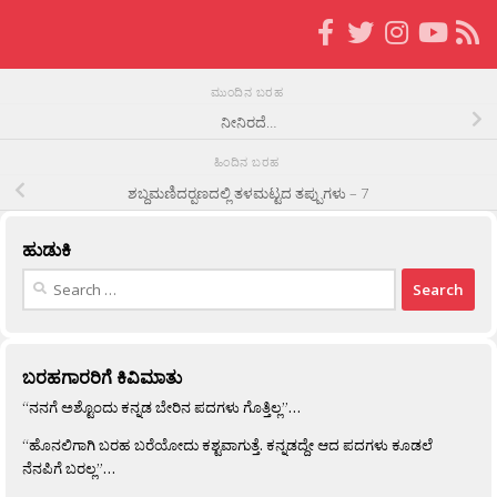
ಮುಂದಿನ ಬರಹ
ನೀನಿರದೆ…
ಹಿಂದಿನ ಬರಹ
ಶಬ್ದಮಣಿದರ‍್ಪಣದಲ್ಲಿ ತಳಮಟ್ಟದ ತಪ್ಪುಗಳು – 7
ಹುಡುಕಿ
Search
for:
ಬರಹಗಾರರಿಗೆ ಕಿವಿಮಾತು
“ನನಗೆ ಅಶ್ಟೊಂದು ಕನ್ನಡ ಬೇರಿನ ಪದಗಳು ಗೊತ್ತಿಲ್ಲ”…
“ಹೊನಲಿಗಾಗಿ ಬರಹ ಬರೆಯೋದು ಕಶ್ಟವಾಗುತ್ತೆ. ಕನ್ನಡದ್ದೇ ಆದ ಪದಗಳು ಕೂಡಲೆ
ನೆನಪಿಗೆ ಬರಲ್ಲ”…