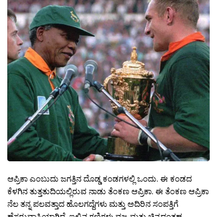
ಆಪ್ರಿಕಾ ಎಂಬುದು ಜಗತ್ತಿನ ದೊಡ್ಡ ಕಂಡಗಳಲ್ಲಿ ಒಂದು. ಈ ಕಂಡದ
ಕೆಳಗಿನ ತುತ್ತತುದಿಯಲ್ಲಿರುವ ನಾಡು ತೆಂಕಣ ಆಪ್ರಿಕಾ. ಈ ತೆಂಕಣ ಆಪ್ರಿಕಾ
ನೆಲ ತನ್ನ ಪಲವತ್ತಾದ ಹೊಲಗದ್ದೆಗಳು ಮತ್ತು ಅದಿರಿನ ಸಂಪತ್ತಿಗೆ
ಹೆಸರುವಾಸಿಯಾಗಿದೆ. ಇಲ್ಲಿನ ಗಣಿಗಳು ವಜ್ರ ಮತ್ತು ಚಿನ್ನದಂತಹ