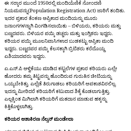
ಈ ಸರ‍್ಕಾರ ಮುಂದೆ 1950ರಲ್ಲಿ ಮಂದಿಯೆಣಿಕೆ ನೋಂದಣಿ
ನಿಯಮವನ್ನು(Population Registration Act) ಜಾರಿಗೆ ತಂದಿತು.
ಇದರ ಪ್ರಕಾರ ತೆಂಕಣ ಆಪ್ರಿಕಾದ ಮಂದಿಯನ್ನು ಮೂರು
ಜನಾಂಗಗಳನ್ನಾಗಿ ವಿಂಗಡಿಸಲಾಯಿತು – ಬಿಳಿಯರು, ಕರಿಯರು ಮತ್ತು
ಬಣ್ಣದವರು. ಬಿಳಿಯರ ಪಯ್ಕಿ ಡಚ್ಚರು ಮತ್ತು ಇಂಗ್ಲಿಶರು ಇದ್ದರು.
ಕರಿಯರ ಪಯ್ಕಿ ಮೂಲನಿವಾಸಿಗಳಾದ ಬುಡಕಟ್ಟು ಆಪ್ರಿಕಾ ಮಂದಿ
ಇದ್ದರು. ಬಣ್ಣದವರ ಪಯ್ಕಿ ಕೆಲಸಕ್ಕಾಗಿ ಬ್ರಿಟಿಶರು ಕರೆದೊಯ್ದ
ಏಶಿಯಾದವರು ಇದ್ದರು.
ಏ.ಎನ್.ಪಿ ಆಳ್ವಿಕೆಯು ಮಾಡಿದ ಕಟ್ಟಲೆಗಳ ಪ್ರಕಾರ ಕರಿಯರು ಎಲ್ಲೇ
ಹೋದರು ತಮ್ಮ ತಿಟ್ಟವನ್ನು ಹೊಂದಿರುವ ಗುರುತಿನ ಚೀಟಿಯನ್ನು
ಒಯ್ಯಬೇಕಿತ್ತು. ಎಲ್ಲೆಡೆ ತಿರುಗಾಡಲು ಕರಿಯರಿಗೆ ಅವಕಾಶವಿರಲಿಲ್ಲ.
ಇದನ್ನು ಮೀರಿದರೆ ಕರಿಯರಿಗೆ ಕಟುವಾದ ಶಿಕ್ಶೆ ಕೊಡಲಾಗುತ್ತಿತ್ತು.
ಎಲ್ಲಕ್ಕಿಂತ ಮಿಗಿಲಾಗಿ ಕರಿಯರಿಗೆ ಮತದಾನ ಮಾಡುವ ಹಕ್ಕನ್ನು
ಕಿತ್ತಿಕೊಳ್ಳಲಾಗಿತ್ತು.
ಕರಿಯರ ಆಶಾಕಿರಣ ನೆಲ್ಸನ್ ಮಂಡೇಲಾ