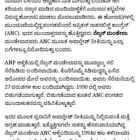
ಯಾವಾಗ ಬಿಳಿಯರ ಅಟ್ಟಹಾಸ ಮಿತಿ ಮೀರುತ್ತಾ ಬಂದಿತೋ ಆಗ
ಕರಿಯರು ಸರ‍್ಕಾರ ಮಾಡಿದ ಮಂದಿಯಾಳ್ವಿಕೆಗೆ ಎದುರಾದ ಕಟ್ಟಲೆಗಳ
ವಿರುದ್ದ ಹೋರಾಟ ಮಾಡಲು ಮೊದಲುಮಾಡಿದರು. ಈ ಹೋರಾಟಗಳಲ್ಲಿ
ಮುಂಚೂಣಿಯಲ್ಲಿದ್ದ ಪಂಗಡವೆಂದರೆ ಆಪ್ರಿಕನ್ ನಾಶನಲಿಸ್ಟ್ ಕಾಂಗ್ರೆಸ್
(ANC). ಇದರ ಮುಂದಾಳ್ತನವನ್ನು ಹೊತ್ತಿದ್ದವರು
ನೆಲ್ಸನ್ ಮಂಡೇಲಾ
.
ಮಂಡೇಲಾರವರು ANC ಮೂಲಕ ಅಪಾರ‍್ತೇಡ್ ನೀತಿಯನ್ನು ಎಲ್ಲಾ
ಬಗೆಗಳಲ್ಲೂ ವಿರೋದಿಸುತ್ತಾ ಬಂದರು.
ANP ಆಳ್ವಿಕೆಯಲ್ಲಿ ನೆಲ್ಸನ್ ಮಂಡೇಲಾರನ್ನು ಮೂರ‍್ನಾಲ್ಕು ಸಲಿ
ಸೆರೆಹಿಡಿದು ಬಂದಿಸಲಾಯಿತು. ಕೊನೆಗೊಮ್ಮೆ ಸಿಡಿಮದ್ದನ್ನು ಎಸೆದ
ಆರೋಪದ ಮೇಲೆ ಅವರನ್ನು ಬಂದಿಸಲಾಯಿತು. ಅವರು ಸೆರೆಮನೆಯಲ್ಲಿ
27 ವರುಶಗಳ ಕಾಲ ಬಂದಿಯಾಗಿದ್ದರು. 1990 ರಲ್ಲಿ ಅವರು
ಬಿಡುಗಡೆಯಾಗುತ್ತಾರೆ. ಬಿಡುಗಡೆಯಾದ ಕೂಡಲೆ ANC ಪಂಗಡದ
ಮುಂದಾಳುತನವನ್ನು ವಹಿಸಿಕೊಳ್ಳುತ್ತಾರೆ.
ಇದರ ಮೂಲಕ ಪ್ರದಾನಿಗೆ ಅಪಾರ‍್ತೇಡ್ ನೀತಿಯನ್ನು ನಿಲ್ಲಿಸುವಂತೆ ಮತ್ತೆ
ಆಗ್ರಹ ಮಾಡುತ್ತಾರೆ. ಇಶ್ಟೊತ್ತಿಗಾಗಲೇ ಸಾಕಶ್ಟು ಹೆಸರುವಾಸಿಯಾಗಿದ್ದ
ನೆಲ್ಸನ್ ಮಂಡೇಲಾ ANC ಆಳ್ಮೆಬದಿಯನ್ನು 1994ರ ಹಲ-ತಳಿ(multi-