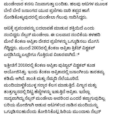
ಮಂಡೇಲಾರ ಕನಸು ನಿಜವಾಗುತ್ತಾ ಬಂದಿತು. ಹಲವು ಆಟಗಳ ಮೂಲಕ
ಬೇರೆ ಬೇರೆ ಜನಾಂಗದ ಯುವ ಪ್ರಜೆಗಳು ದಾರಿ ತಪ್ಪದ ಹಾಗೆ
ನೋಡಿಕೊಳ್ಳುವುದರಲ್ಲಿ ಮಂಡೇಲಾ ಗೆಲುವು ಸಾದಿಸಿದ್ದರು.
ಆಟಕ್ಕೆ ಪ್ರಪಂಚವನ್ನು ಬದಲಾವಣೆ ಮಾಡುವ ಶಕ್ತಿಯಿದೆ ಎಂದು
ನಂಬಿದ್ದರು ನೆಲ್ಸನ್ ಮಂಡೇಲಾ. ಈ ಬಲವಾದ ನಂಬಿಕೆಯ ತಳಹದಿ
ಮೇಲೆ ತೆಂಕಣ ಆಪ್ರಿಕಾ ದೇಶದ ಪ್ರಜೆಗಳನ್ನು ಒಗ್ಗೂಡಿಸಲು ಮೊಗಸಿ
ಗೆದ್ದಿದ್ದರು. ಮುಂದೆ 2003ರಲ್ಲಿ ತೆಂಕಣ ಆಪ್ರಿಕಾ ಕ್ರಿಕೆಟ್ ವಿಶ್ವಕಪ್
ಏರ‍್ಪಡಿಸಿದ್ದು ಎಲ್ಲರಿಗೂ ಗೊತ್ತಿರುವ ವಿಚಾರವಾಗಿದೆ.್
ಇತ್ತೀಚಿಗೆ 2010ರಲ್ಲಿ ತೆಂಕಣ ಆಪ್ರಿಕಾ ಪುಟ್ಬಾಲ್ ವಿಶ್ವಕಪ್ ಕೂಡ
ಆಯೋಜಿಸಿತ್ತು. ಇಂದು ತೆಂಕಣ ಆಪ್ರಿಕಾದಲ್ಲಿ ಜನಾಂಗೀಯ ತಾರತಮ್ಯ
ಕಡಿಮೆ ಆಗಿದೆ. ಶಾಂತಿ ಮತ್ತು ನೆಮ್ಮದಿ ನೆಲೆಯೂರಿದೆ.
ಮಂದಿಯಾಳ್ವಿಕೆಯುಳ್ಳ ಸರ‍್ಕಾರ ಕೆಲಸ ಮಾಡುತ್ತಿದೆ. ವಿಗ್ನಾನ ಮತ್ತು
ತಂತ್ರಗ್ನಾನದಲ್ಲಿ ದಿಟ್ಟ ಹೆಜ್ಜೆಗಳನ್ನು ಇಡುತ್ತಿದೆ ಆಪ್ರಿಕಾ. ಇದೆಲ್ಲಾ
ಸಾದ್ಯವಾಗಿದ್ದು ನೆಲ್ಸನ್ ಮಂಡೇಲಾ ಅವರಿಂದ ಎಂದರೆ ತಪ್ಪಾಗುವುದಿಲ್ಲ.
ಬರಿಯ ಮೋಜಿಗಾಗಿ ಆಡುವ ಆಟಗಳಿಂದ ನಾಡಿನ ಮಂದಿಯನ್ನು
ಒಗ್ಗೂಡಿಸಬಹುದೆಂದು ತೋರಿಸಿಕೊಟ್ಟ ಹಿರಿಯ ಮುಂದಾಳು ನೆಲ್ಸನ್