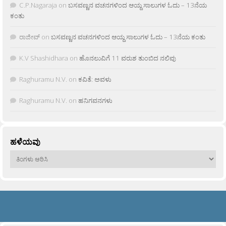
C.P.Nagaraja
on
ಬಸವಣ್ಣನ ವಚನಗಳಿಂದ ಆಯ್ದ ಸಾಲುಗಳ ಓದು – 13ನೆಯ
ಕಂತು
ರಾಜೀವ್
on
ಬಸವಣ್ಣನ ವಚನಗಳಿಂದ ಆಯ್ದ ಸಾಲುಗಳ ಓದು – 13ನೆಯ ಕಂತು
K.V Shashidhara
on
ಹೊನಲುವಿಗೆ 11 ವರುಶ ತುಂಬಿದ ನಲಿವು
Raghuramu N.V.
on
ಕವಿತೆ: ಅವಳು
Raghuramu N.V.
on
ಹನಿಗವನಗಳು
ಹಳೆಯವು
ಹಳೆಯವು