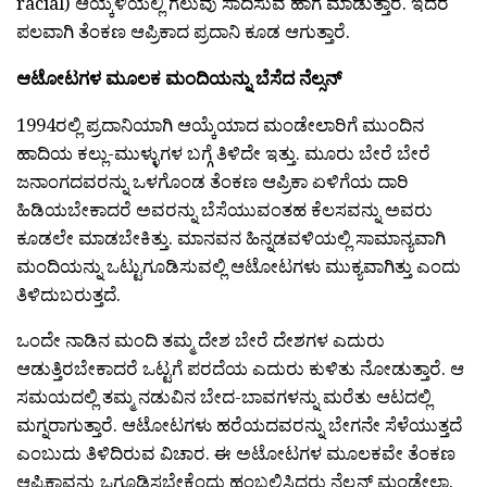
racial) ಆಯ್ಕಳಿಯಲ್ಲಿ ಗೆಲುವು ಸಾದಿಸುವ ಹಾಗೆ ಮಾಡುತ್ತಾರೆ. ಇದರ
ಪಲವಾಗಿ ತೆಂಕಣ ಆಪ್ರಿಕಾದ ಪ್ರದಾನಿ ಕೂಡ ಆಗುತ್ತಾರೆ.
ಆಟೋಟಗಳ ಮೂಲಕ ಮಂದಿಯನ್ನು ಬೆಸೆದ ನೆಲ್ಸನ್
1994ರಲ್ಲಿ ಪ್ರದಾನಿಯಾಗಿ ಆಯ್ಕೆಯಾದ ಮಂಡೇಲಾರಿಗೆ ಮುಂದಿನ
ಹಾದಿಯ ಕಲ್ಲು-ಮುಳ್ಳುಗಳ ಬಗ್ಗೆ ತಿಳಿದೇ ಇತ್ತು. ಮೂರು ಬೇರೆ ಬೇರೆ
ಜನಾಂಗದವರನ್ನು ಒಳಗೊಂಡ ತೆಂಕಣ ಆಪ್ರಿಕಾ ಏಳಿಗೆಯ ದಾರಿ
ಹಿಡಿಯಬೇಕಾದರೆ ಅವರನ್ನು ಬೆಸೆಯುವಂತಹ ಕೆಲಸವನ್ನು ಅವರು
ಕೂಡಲೇ ಮಾಡಬೇಕಿತ್ತು. ಮಾನವನ ಹಿನ್ನಡವಳಿಯಲ್ಲಿ ಸಾಮಾನ್ಯವಾಗಿ
ಮಂದಿಯನ್ನು ಒಟ್ಟುಗೂಡಿಸುವಲ್ಲಿ ಆಟೋಟಗಳು ಮುಕ್ಯವಾಗಿತ್ತು ಎಂದು
ತಿಳಿದುಬರುತ್ತದೆ.
ಒಂದೇ ನಾಡಿನ ಮಂದಿ ತಮ್ಮ ದೇಶ ಬೇರೆ ದೇಶಗಳ ಎದುರು
ಆಡುತ್ತಿರಬೇಕಾದರೆ ಒಟ್ಟಗೆ ಪರದೆಯ ಎದುರು ಕುಳಿತು ನೋಡುತ್ತಾರೆ. ಆ
ಸಮಯದಲ್ಲಿ ತಮ್ಮ ನಡುವಿನ ಬೇದ-ಬಾವಗಳನ್ನು ಮರೆತು ಆಟದಲ್ಲಿ
ಮಗ್ನರಾಗುತ್ತಾರೆ. ಆಟೋಟಗಳು ಹರೆಯದವರನ್ನು ಬೇಗನೇ ಸೆಳೆಯುತ್ತದೆ
ಎಂಬುದು ತಿಳಿದಿರುವ ವಿಚಾರ. ಈ ಅಟೋಟಗಳ ಮೂಲಕವೇ ತೆಂಕಣ
ಆಪ್ರಿಕಾವನ್ನು ಒಗ್ಗೂಡಿಸಬೇಕೆಂದು ಹಂಬಲಿಸಿದ್ದರು ನೆಲ್ಸನ್ ಮಂಡೇಲಾ.