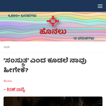
Skip to content
ನಾಡು
’ಸಂಸ್ಕ್ರುತ’ ಎಂದ ಕೂಡಲೆ ನಾವು
ಹೀಗೇಕೆ?
ಹೊನಲು
–
ಕಿರಣ್ ಬಾಟ್ನಿ
.