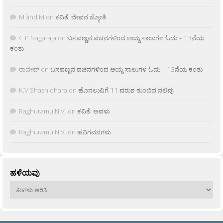
M âñd M
on
ಕವಿತೆ: ಜೀವನ ಜ್ಯೋತಿ
C.P.Nagaraja
on
ಬಸವಣ್ಣನ ವಚನಗಳಿಂದ ಆಯ್ದ ಸಾಲುಗಳ ಓದು – 13ನೆಯ
ಕಂತು
ರಾಜೀವ್
on
ಬಸವಣ್ಣನ ವಚನಗಳಿಂದ ಆಯ್ದ ಸಾಲುಗಳ ಓದು – 13ನೆಯ ಕಂತು
K.V Shashidhara
on
ಹೊನಲುವಿಗೆ 11 ವರುಶ ತುಂಬಿದ ನಲಿವು
Raghuramu N.V.
on
ಕವಿತೆ: ಅವಳು
Raghuramu N.V.
on
ಹನಿಗವನಗಳು
ಹಳೆಯವು
ಹಳೆಯವು