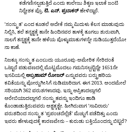
ಕಡೆಗಣಿಸಲ್ಪಡುತ್ತಿದೆ ಎಂದು ಕಾಲೇಜು ಶಿಕ್ಶಣ ಇಲಾಕೆ ಜಂಟಿ
ನಿರ‍್ದೇಶಕ ಪ್ರೊ.
ಟಿ. ಎನ್. ಪ್ರಬಾಕರ್
ಹೇಳಿದ್ದಾರೆ.
’ಸಂಸ್ಕ್ರುತ’ ಎಂದ ಕೂಡಲೆ ಅದೇಕೆ ನಮ್ಮ ಮಿದುಳು ಕೆಲಸ ಮಾಡುವುದು
ನಿಲ್ಲಿಸಿ, ತಲೆ ತನ್ನಶ್ಟಕ್ಕೆ ತಾನೇ ಹಿಂದಿನವರ ತಾಳಕ್ಕೆ ತೂಗಲು ಶುರುವಾಗಿ,
ನಾಲಗೆ ತನ್ನಶ್ಟಕ್ಕೆ ತಾನೇ ಹಳೆಯ ಪೊಳ್ಳುಮಾತುಗಳನ್ನೇ ನುಡಿಯುತ್ತದೆಯೋ
ನಾ ಕಾಣೆ.
ನಿಜಕ್ಕೂ ಸಂಸ್ಕ್ರುತ ಎಂಬುದು ಯೂರೂಪು-ಅಮೇರಿಕ ಸೇರಿದಂತೆ
ಒಟ್ಟಾರೆ ಪಡುವಣದಲ್ಲಿ ಮೊಟ್ಟಮೊದಲು ಗಮನಿಸಲ್ಪಟ್ಟಿದ್ದೇ 1651ನೇ
ಇಸವಿಯಲ್ಲಿ
ಅಬ್ರಹಾಮ್ ರೋಜರ್
ಎನ್ನುವವರು ಬರ‍್ತ್ರುಹರಿಯ
ಕವಿತೆಯನ್ನು ಪೋರ‍್ಚುಗೀಸಿಗೆ ನುಡಿಮಾರಿದಾಗ. ಈಗ 2013. ಅಂದಮೇಲೆ
ಸರಿಯಾಗಿ 362 ವರುಶಗಳಾದವು. ಇನ್ನು ಆಪ್ರಿಕಾದಲ್ಲಾಗಲಿ
ಅರೇಬಿಯಾದಲ್ಲಾಗಲಿ ಸಂಸ್ಕ್ರುತವನ್ನು ಇಂದಿಗೂ ಹಾಡಿ
ಕೊಂಡಾಡುತ್ತಿರುವವರು ಅಶ್ಟಕ್ಕಶ್ಟೇ. ಹೀಗಿರುವಾಗ ’ಸಾವಿರಾರು’
ವರುಶದಿಂದ ಸಂಸ್ಕ್ರುತ ’ಪ್ರಪಂಚದೆಲ್ಲೆಡೆ’ ಮೆಚ್ಚುಗೆ ಪಡೆದಿತ್ತು ಎಂದು
ಇವರು ಹೇಳುವುದಕ್ಕೆ ಕಾರಣವೇನು – ಕುರುಡು ಬಕ್ತಿಯೊಂದನ್ನು ಬಿಟ್ಟರೆ?