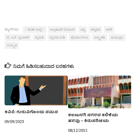
ಟ್ಯಾಗ್‌ಗಳು:
:: ಕಿರಣ್ ಬಾಟ್ನಿ ::
ಅಬ್ರಹಾಮ್ ರೋಜರ್
ಆರ‍್ಯ
ಕರ‍್ನಾಟಕ
ಕಲಿಕೆ
ಟಿ. ಎನ್. ಪ್ರಬಾಕರ್
ದ್ರಾವಿಡ
ದ್ರಾವಿಡ ನುಡಿ
ಪೋರ್ಚುಗೀಸು
ಬರ‍್ತ್ರುಹರಿ
ಮಯ್ಸೂರು
ಸಂಸ್ಕ್ರುತ
ನಿಮಗೆ ಹಿಡಿಸಬಹುದಾದ ಬರಹಗಳು
ಕವಿತೆ: ಗುರುವಿಗೊಂದು ನಮನ
ಕಲಬುರಗಿ ನಗರದ ಕಲಿಕೆಯ
ಹರವು – ಕಿರುಪರಿಚಯ
09/09/2023
08/12/2015