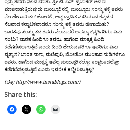
ಇನ್ನು ತವರು ನೆಲದ ಮಾತು. ಶ್ರೀ ಟಿ. ಎನ್. ಪ್ರಬಾಕರ್ ಅವರು
ಮಾತನಾಡುತ್ತಿರುವುದು ಮಯ್ಸೂರಿನಲ್ಲಿ. ಮಯ್ಸೂರು ಸಂಸ್ಕ್ರುತಕ್ಕೆ ತವರು
ನೆಲ ಹೇಗಾಯಿತು? ಹೋಗಲಿ, ಅಚ್ಚ ದ್ರಾವಿಡ ನುಡಿಯಾದ ಕನ್ನಡದ
ನೆಲವಾದ ಕರ‍್ನಾಟಕವಾದರೂ ಸಂಸ್ಕ್ರುತಕ್ಕೆ ತವರು ಹೇಗಾಯಿತು?
ಬಾರತವು ಸಂಸ್ಕ್ರುತದ ತವರು ನೆಲವಾದರೆ ಅದಕ್ಕೂ ಕನ್ನಡಿಗರಿಗೂ ಏನು
ನಂಟು? ಬಾರತ ಹಿಂದಿಗೂ ತವರು. ಹಾಗೆಂದ ಮಾತ್ರಕ್ಕೆ ಹಿಂದಿ
ಕಡೆಗಣಿಸಲಾಗುತ್ತಿದೆ ಎಂದು ಹಿಂದಿ ಹೇರುವವರಿಗೂ ಇವರಿಗೂ ಏನು
ವ್ಯತ್ಯಾಸ? ಬಾರತ ನಾಗಾ, ಮಣಿಪುರಿ, ಬೋಡೋ ಮುಂತಾದ ನುಡಿಗಳಿಗೂ
ತವರು. ಹಾಗೆಂದ ಮಾತ್ರಕ್ಕೆ ಇವೆಲ್ಲ ಮಯ್ಸೂರಿನಲ್ಲೋ ಕರ‍್ನಾಟಕದಲ್ಲೋ
ಕಡೆಗಣಿಸಲ್ಪಡುತ್ತಿವೆ ಎಂದು ಇವರೇಕೆ ಕಣ್ಣೀರಿಡುತ್ತಿಲ್ಲ?
(ಚಿತ್ರ: http://www.instablogs.com/)
Share this: