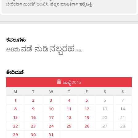
ಬೇರೆಯಾಗಿ ಮಿಂಚೆಗೆ ಅಂಟಿಸಿ. ಹೆಚ್ಚಿನ ಮಾಹಿತಿಗಾಗಿ
ಇಲ್ಲಿ ಒತ್ತಿ
.
ಕವಲುಗಳು
ನಲ್ಬರಹ
ನಡೆ-ನುಡಿ
ಅರಿಮೆ
ನಾಡು
ತೇದಿಮಣೆ
ಜುಲೈ 2013
M
T
W
T
F
S
S
1
2
3
4
5
6
7
8
9
10
11
12
13
14
15
16
17
18
19
20
21
22
23
24
25
26
27
28
29
30
31