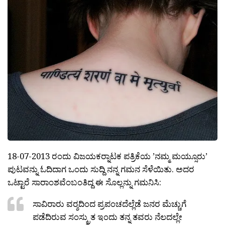
18-07-2013 ರಂದು ವಿಜಯಕರ‍್ನಾಟಕ ಪತ್ರಿಕೆಯ ’ನಮ್ಮ ಮಯ್ಸೂರು’
ಪುಟವನ್ನು ಓದಿದಾಗ ಒಂದು ಸುದ್ದಿ ನನ್ನ ಗಮನ ಸೆಳೆಯಿತು. ಅದರ
ಒಟ್ಟಾರೆ ಸಾರಾಂಶವೆಂಬಂತಿದ್ದ ಈ ಸೊಲ್ಲನ್ನು ಗಮನಿಸಿ:
ಸಾವಿರಾರು ವರ‍್ಶದಿಂದ ಪ್ರಪಂಚದೆಲ್ಲೆಡೆ ಜನರ ಮೆಚ್ಚುಗೆ
ಪಡೆದಿರುವ ಸಂಸ್ಕ್ರುತ ಇಂದು ತನ್ನ ತವರು ನೆಲದಲ್ಲೇ