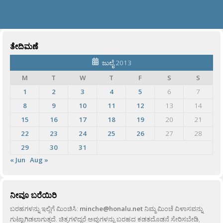
ತೇದಿಮಣೆ
ಜುಲೈ 2013
M
T
W
T
F
S
S
1
2
3
4
5
6
7
8
9
10
11
12
13
14
15
16
17
18
19
20
21
22
23
24
25
26
27
28
29
30
31
« Jun
Aug »
ನೀವೂ ಬರೆಯಿರಿ
ಬರಹಗಳನ್ನು ಇಲ್ಲಿಗೆ ಮಿಂಚಿಸಿ:
minche@honalu.net
ನಿಮ್ಮ ಮಿಂಚೆ ವಿಳಾಸವನ್ನು
ಗುಟ್ಟಾಗಿಡಲಾಗುತ್ತದೆ. ಚಿತ್ರಗಳಿದ್ದರೆ ಅವುಗಳನ್ನು ಬರಹದ ಕಡತದೊಡನೆ ಸೇರಿಸಬೇಡಿ,