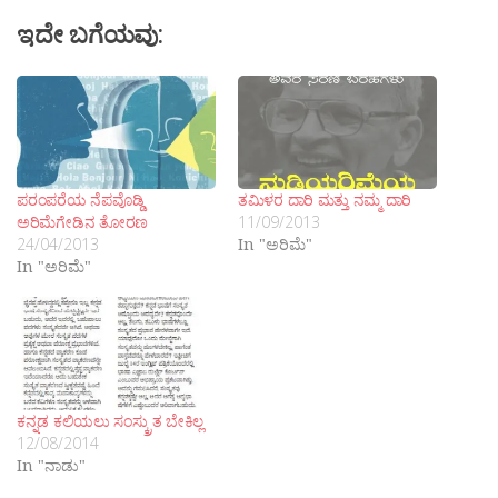
ಇದೇ ಬಗೆಯವು:
ಪರಂಪರೆಯ ನೆಪವೊಡ್ಡಿ
ತಮಿಳರ ದಾರಿ ಮತ್ತು ನಮ್ಮ ದಾರಿ
ಅರಿಮೆಗೇಡಿನ ತೋರಣ
11/09/2013
24/04/2013
In "ಅರಿಮೆ"
In "ಅರಿಮೆ"
ಕನ್ನಡ ಕಲಿಯಲು ಸಂಸ್ಕ್ರುತ ಬೇಕಿಲ್ಲ
12/08/2014
In "ನಾಡು"