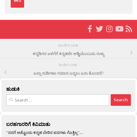
ಮುಂದಿನ ಬರಹ
ಕನ್ನಡಿಗನ ಏಳಿಗೆಗೆ ಕನ್ನಡವೇ ಅಡ್ಡಿಯೆಂಬುದು ಸುಳ್ಳು
ಹಿಂದಿನ ಬರಹ
ಎಲ್ಲಾ ನುಡಿಗಳೂ ಸಮಾನ ಎನ್ನಲು ಏನು ತೊಂದರೆ?
ಹುಡುಕಿ
Search
for:
ಬರಹಗಾರರಿಗೆ ಕಿವಿಮಾತು
“ನನಗೆ ಅಶ್ಟೊಂದು ಕನ್ನಡ ಬೇರಿನ ಪದಗಳು ಗೊತ್ತಿಲ್ಲ”…