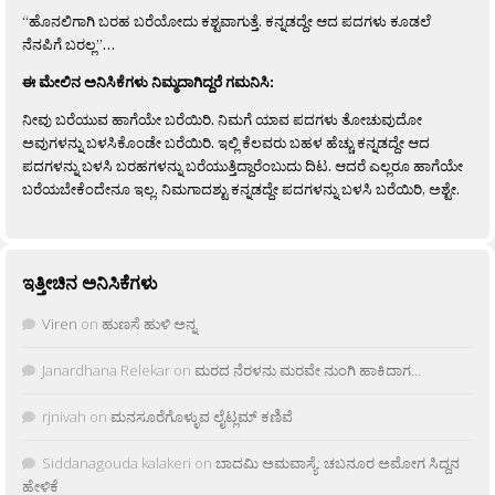
“ಹೊನಲಿಗಾಗಿ ಬರಹ ಬರೆಯೋದು ಕಶ್ಟವಾಗುತ್ತೆ. ಕನ್ನಡದ್ದೇ ಆದ ಪದಗಳು ಕೂಡಲೆ
ನೆನಪಿಗೆ ಬರಲ್ಲ”…
ಈ ಮೇಲಿನ ಅನಿಸಿಕೆಗಳು ನಿಮ್ಮದಾಗಿದ್ದರೆ ಗಮನಿಸಿ:
ನೀವು ಬರೆಯುವ ಹಾಗೆಯೇ ಬರೆಯಿರಿ. ನಿಮಗೆ ಯಾವ ಪದಗಳು ತೋಚುವುದೋ
ಅವುಗಳನ್ನು ಬಳಸಿಕೊಂಡೇ ಬರೆಯಿರಿ. ಇಲ್ಲಿ ಕೆಲವರು ಬಹಳ ಹೆಚ್ಚು ಕನ್ನಡದ್ದೇ ಆದ
ಪದಗಳನ್ನು ಬಳಸಿ ಬರಹಗಳನ್ನು ಬರೆಯುತ್ತಿದ್ದಾರೆಂಬುದು ದಿಟ. ಆದರೆ ಎಲ್ಲರೂ ಹಾಗೆಯೇ
ಬರೆಯಬೇಕೆಂದೇನೂ ಇಲ್ಲ. ನಿಮಗಾದಶ್ಟು ಕನ್ನಡದ್ದೇ ಪದಗಳನ್ನು ಬಳಸಿ ಬರೆಯಿರಿ, ಅಶ್ಟೇ.
ಇತ್ತೀಚಿನ ಅನಿಸಿಕೆಗಳು
Viren
on
ಹುಣಸೆ ಹುಳಿ ಅನ್ನ
Janardhana Relekar
on
ಮರದ ನೆರಳನು ಮರವೇ ನುಂಗಿ ಹಾಕಿದಾಗ…
rjnivah
on
ಮನಸೂರೆಗೊಳ್ಳುವ ಲೈಟ್ಲಮ್ ಕಣಿವೆ
Siddanagouda kalakeri
on
ಬಾದಮಿ ಅಮವಾಸ್ಯೆ: ಚಬನೂರ ಅಮೋಗ ಸಿದ್ದನ
ಹೇಳಿಕೆ