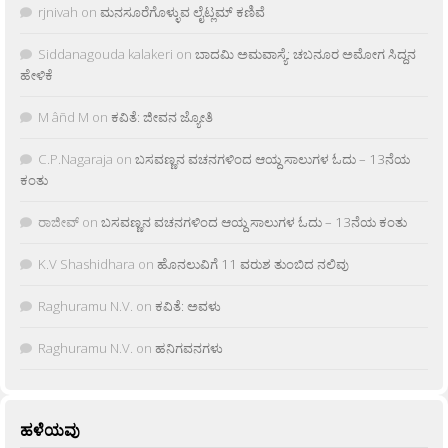
rjnivah
on
ಮನಸೂರೆಗೊಳ್ಳುವ ಲೈಟ್ಲಮ್ ಕಣಿವೆ
Siddanagouda kalakeri
on
ಬಾದಮಿ ಅಮವಾಸ್ಯೆ: ಚಬನೂರ ಅಮೋಗ ಸಿದ್ದನ
ಹೇಳಿಕೆ
M âñd M
on
ಕವಿತೆ: ಜೀವನ ಜ್ಯೋತಿ
C.P.Nagaraja
on
ಬಸವಣ್ಣನ ವಚನಗಳಿಂದ ಆಯ್ದ ಸಾಲುಗಳ ಓದು – 13ನೆಯ
ಕಂತು
ರಾಜೀವ್
on
ಬಸವಣ್ಣನ ವಚನಗಳಿಂದ ಆಯ್ದ ಸಾಲುಗಳ ಓದು – 13ನೆಯ ಕಂತು
K.V Shashidhara
on
ಹೊನಲುವಿಗೆ 11 ವರುಶ ತುಂಬಿದ ನಲಿವು
Raghuramu N.V.
on
ಕವಿತೆ: ಅವಳು
Raghuramu N.V.
on
ಹನಿಗವನಗಳು
ಹಳೆಯವು