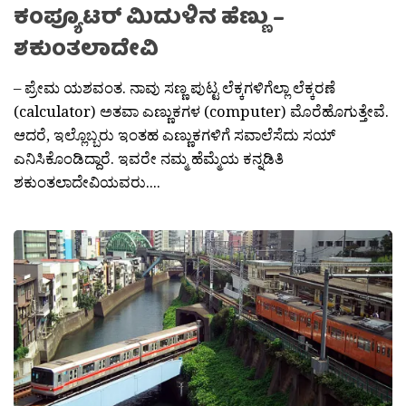
ಕಂಪ್ಯೂಟರ್ ಮಿದುಳಿನ ಹೆಣ್ಣು –
ಶಕುಂತಲಾದೇವಿ
– ಪ್ರೇಮ ಯಶವಂತ. ನಾವು ಸಣ್ಣ ಪುಟ್ಟ ಲೆಕ್ಕಗಳಿಗೆಲ್ಲಾ ಲೆಕ್ಕರಣೆ
(calculator) ಅತವಾ ಎಣ್ಣುಕಗಳ (computer) ಮೊರೆಹೊಗುತ್ತೇವೆ.
ಆದರೆ, ಇಲ್ಲೊಬ್ಬರು ಇಂತಹ ಎಣ್ಣುಕಗಳಿಗೆ ಸವಾಲೆಸೆದು ಸಯ್
ಎನಿಸಿಕೊಂಡಿದ್ದಾರೆ. ಇವರೇ ನಮ್ಮ ಹೆಮ್ಮೆಯ ಕನ್ನಡಿತಿ
ಶಕುಂತಲಾದೇವಿಯವರು....