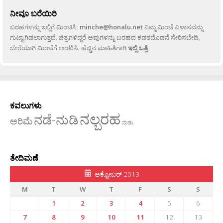
ನೀವೂ ಬರೆಯಿರಿ
ಬರಹಗಳನ್ನು ಇಲ್ಲಿಗೆ ಮಿಂಚಿಸಿ:
minche@honalu.net
ನಿಮ್ಮ ಮಿಂಚೆ ವಿಳಾಸವನ್ನು
ಗುಟ್ಟಾಗಿಡಲಾಗುತ್ತದೆ. ಚಿತ್ರಗಳಿದ್ದರೆ ಅವುಗಳನ್ನು ಬರಹದ ಕಡತದೊಡನೆ ಸೇರಿಸಬೇಡಿ,
ಬೇರೆಯಾಗಿ ಮಿಂಚೆಗೆ ಅಂಟಿಸಿ. ಹೆಚ್ಚಿನ ಮಾಹಿತಿಗಾಗಿ
ಇಲ್ಲಿ ಒತ್ತಿ
.
ಕವಲುಗಳು
ನಲ್ಬರಹ
ನಡೆ-ನುಡಿ
ಅರಿಮೆ
ನಾಡು
ತೇದಿಮಣೆ
ಅಕ್ಟೋಬರ್ 2013
M
T
W
T
F
S
S
1
2
3
4
5
6
7
8
9
10
11
12
13