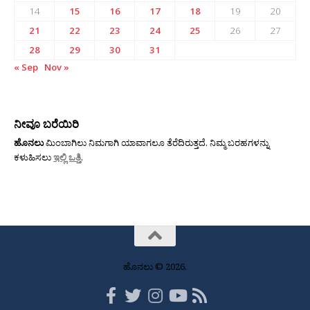
14
15
16
17
18
19
20
21
22
23
24
25
26
27
28
29
30
31
« Sep
Nov »
ನೀವೂ ಬರೆಯಿರಿ
ಹೊನಲು
ಮಿಂಬಾಗಿಲು ನಿಮಗಾಗಿ ಯಾವಾಗಲೂ ತೆರೆದಿರುತ್ತದೆ. ನಿಮ್ಮ ಬರಹಗಳನ್ನು
ಕಳುಹಿಸಲು
ಇಲ್ಲಿ ಒತ್ತಿ
.
ಹೊನಲು © 2026.