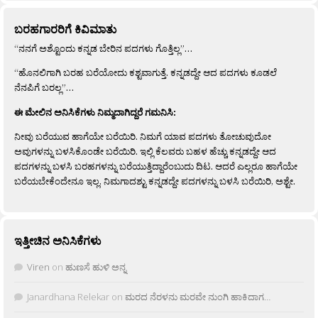
ಬರಹಗಾರರಿಗೆ ಕಿವಿಮಾತು
“ನನಗೆ ಅಶ್ಟೊಂದು ಕನ್ನಡ ಬೇರಿನ ಪದಗಳು ಗೊತ್ತಿಲ್ಲ”…
“ಹೊನಲಿಗಾಗಿ ಬರಹ ಬರೆಯೋದು ಕಶ್ಟವಾಗುತ್ತೆ. ಕನ್ನಡದ್ದೇ ಆದ ಪದಗಳು ಕೂಡಲೆ
ನೆನಪಿಗೆ ಬರಲ್ಲ”…
ಈ ಮೇಲಿನ ಅನಿಸಿಕೆಗಳು ನಿಮ್ಮದಾಗಿದ್ದರೆ ಗಮನಿಸಿ:
ನೀವು ಬರೆಯುವ ಹಾಗೆಯೇ ಬರೆಯಿರಿ. ನಿಮಗೆ ಯಾವ ಪದಗಳು ತೋಚುವುದೋ
ಅವುಗಳನ್ನು ಬಳಸಿಕೊಂಡೇ ಬರೆಯಿರಿ. ಇಲ್ಲಿ ಕೆಲವರು ಬಹಳ ಹೆಚ್ಚು ಕನ್ನಡದ್ದೇ ಆದ
ಪದಗಳನ್ನು ಬಳಸಿ ಬರಹಗಳನ್ನು ಬರೆಯುತ್ತಿದ್ದಾರೆಂಬುದು ದಿಟ. ಆದರೆ ಎಲ್ಲರೂ ಹಾಗೆಯೇ
ಬರೆಯಬೇಕೆಂದೇನೂ ಇಲ್ಲ. ನಿಮಗಾದಶ್ಟು ಕನ್ನಡದ್ದೇ ಪದಗಳನ್ನು ಬಳಸಿ ಬರೆಯಿರಿ, ಅಶ್ಟೇ.
ಇತ್ತೀಚಿನ ಅನಿಸಿಕೆಗಳು
Viren
on
ಹುಣಸೆ ಹುಳಿ ಅನ್ನ
Janardhana Relekar
on
ಮರದ ನೆರಳನು ಮರವೇ ನುಂಗಿ ಹಾಕಿದಾಗ…