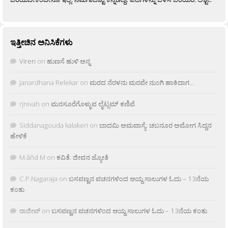
ಇತ್ತೀಚಿನ ಅನಿಸಿಕೆಗಳು
Viren
on
ಹುಣಸೆ ಹುಳಿ ಅನ್ನ
Janardhana Relekar
on
ಮರದ ನೆರಳನು ಮರವೇ ನುಂಗಿ ಹಾಕಿದಾಗ…
rjnivah
on
ಮನಸೂರೆಗೊಳ್ಳುವ ಲೈಟ್ಲಮ್ ಕಣಿವೆ
Siddanagouda kalakeri
on
ಬಾದಮಿ ಅಮವಾಸ್ಯೆ: ಚಬನೂರ ಅಮೋಗ ಸಿದ್ದನ
ಹೇಳಿಕೆ
M âñd M
on
ಕವಿತೆ: ಜೀವನ ಜ್ಯೋತಿ
C.P.Nagaraja
on
ಬಸವಣ್ಣನ ವಚನಗಳಿಂದ ಆಯ್ದ ಸಾಲುಗಳ ಓದು – 13ನೆಯ
ಕಂತು
ರಾಜೀವ್
on
ಬಸವಣ್ಣನ ವಚನಗಳಿಂದ ಆಯ್ದ ಸಾಲುಗಳ ಓದು – 13ನೆಯ ಕಂತು