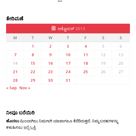
ತೇದಿಮಣೆ
ಅಕ್ಟೋಬರ್ 2013
M
T
W
T
F
S
S
1
2
3
4
5
6
7
8
9
10
11
12
13
14
15
16
17
18
19
20
21
22
23
24
25
26
27
28
29
30
31
« Sep
Nov »
ನೀವೂ ಬರೆಯಿರಿ
ಹೊನಲು
ಮಿಂಬಾಗಿಲು ನಿಮಗಾಗಿ ಯಾವಾಗಲೂ ತೆರೆದಿರುತ್ತದೆ. ನಿಮ್ಮ ಬರಹಗಳನ್ನು
ಕಳುಹಿಸಲು
ಇಲ್ಲಿ ಒತ್ತಿ
.