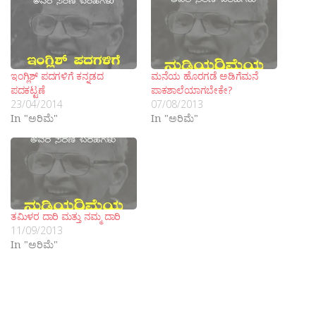
ಇಂಗ್ಲಿಶ್ ಪದಗಳಿಗೆ ಕನ್ನಡದ
ಮನೆಯ ಹೊರಗಡೆ ಅಡಿಗೆಮನೆ
ಪದಕಟ್ಟಣೆ
ಪಾಕಶಾಲೆಯಾಗಬೇಕೇ?
23/04/2014
07/08/2013
In "ಅರಿಮೆ"
In "ಅರಿಮೆ"
ತಮಿಳರ ದಾರಿ ಮತ್ತು ನಮ್ಮ ದಾರಿ
11/09/2013
In "ಅರಿಮೆ"