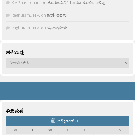
K.V Shashidhara
on
ಹೊನಲುವಿಗೆ 11 ವರುಶ ತುಂಬಿದ ನಲಿವು
Raghuramu N.V.
on
ಕವಿತೆ: ಅವಳು
Raghuramu N.V.
on
ಹನಿಗವನಗಳು
ಹಳೆಯವು
ಹಳೆಯವು
ತೇದಿಮಣೆ
ಅಕ್ಟೋಬರ್ 2013
M
T
W
T
F
S
S