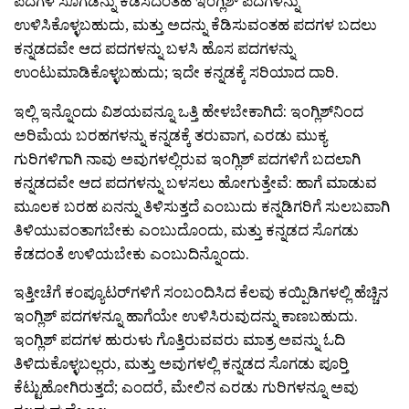
ಪದಗಳ ಸೊಗಡನ್ನು ಕೆಡಿಸದಂತಹ ಇಂಗ್ಲಿಶ್ ಪದಗಳನ್ನು
ಉಳಿಸಿಕೊಳ್ಳಬಹುದು, ಮತ್ತು ಅದನ್ನು ಕೆಡಿಸುವಂತಹ ಪದಗಳ ಬದಲು
ಕನ್ನಡದವೇ ಆದ ಪದಗಳನ್ನು ಬಳಸಿ ಹೊಸ ಪದಗಳನ್ನು
ಉಂಟುಮಾಡಿಕೊಳ್ಳಬಹುದು; ಇದೇ ಕನ್ನಡಕ್ಕೆ ಸರಿಯಾದ ದಾರಿ.
ಇಲ್ಲಿ ಇನ್ನೊಂದು ವಿಶಯವನ್ನೂ ಒತ್ತಿ ಹೇಳಬೇಕಾಗಿದೆ: ಇಂಗ್ಲಿಶ್‌ನಿಂದ
ಅರಿಮೆಯ ಬರಹಗಳನ್ನು ಕನ್ನಡಕ್ಕೆ ತರುವಾಗ, ಎರಡು ಮುಕ್ಯ
ಗುರಿಗಳಿಗಾಗಿ ನಾವು ಅವುಗಳಲ್ಲಿರುವ ಇಂಗ್ಲಿಶ್ ಪದಗಳಿಗೆ ಬದಲಾಗಿ
ಕನ್ನಡದವೇ ಆದ ಪದಗಳನ್ನು ಬಳಸಲು ಹೋಗುತ್ತೇವೆ: ಹಾಗೆ ಮಾಡುವ
ಮೂಲಕ ಬರಹ ಏನನ್ನು ತಿಳಿಸುತ್ತದೆ ಎಂಬುದು ಕನ್ನಡಿಗರಿಗೆ ಸುಲಬವಾಗಿ
ತಿಳಿಯುವಂತಾಗಬೇಕು ಎಂಬುದೊಂದು, ಮತ್ತು ಕನ್ನಡದ ಸೊಗಡು
ಕೆಡದಂತೆ ಉಳಿಯಬೇಕು ಎಂಬುದಿನ್ನೊಂದು.
ಇತ್ತೀಚೆಗೆ ಕಂಪ್ಯೂಟರ್‌ಗಳಿಗೆ ಸಂಬಂದಿಸಿದ ಕೆಲವು ಕಯ್ಪಿಡಿಗಳಲ್ಲಿ ಹೆಚ್ಚಿನ
ಇಂಗ್ಲಿಶ್ ಪದಗಳನ್ನೂ ಹಾಗೆಯೇ ಉಳಿಸಿರುವುದನ್ನು ಕಾಣಬಹುದು.
ಇಂಗ್ಲಿಶ್ ಪದಗಳ ಹುರುಳು ಗೊತ್ತಿರುವವರು ಮಾತ್ರ ಅವನ್ನು ಓದಿ
ತಿಳಿದುಕೊಳ್ಳಬಲ್ಲರು, ಮತ್ತು ಅವುಗಳಲ್ಲಿ ಕನ್ನಡದ ಸೊಗಡು ಪೂರ‍್ತಿ
ಕೆಟ್ಟುಹೋಗಿರುತ್ತದೆ; ಎಂದರೆ, ಮೇಲಿನ ಎರಡು ಗುರಿಗಳನ್ನೂ ಅವು