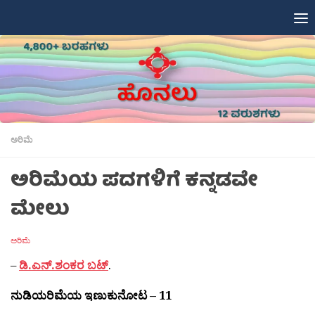
Skip to content
ಅರಿಮೆ
ಅರಿಮೆಯ ಪದಗಳಿಗೆ ಕನ್ನಡವೇ
ಮೇಲು
ಅರಿಮೆ
–
ಡಿ.ಎನ್.ಶಂಕರ ಬಟ್
.
ನುಡಿಯರಿಮೆಯ ಇಣುಕುನೋಟ – 1
1