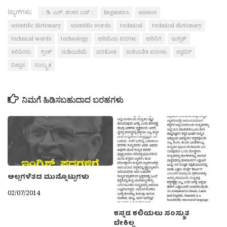
ಟ್ಯಾಗ್‌ಗಳು:
:: ಡಿ. ಎನ್. ಶಂಕರ ಬಟ್ ::
linguistics
science
scientific dictionary
scientific words
technical
technical dictionary
technical words
technology
ಅರಿಮೆಯ ಪದಗಳು
ಅರಿವಿಗ
ಇಂಗ್ಲಿಶ್‌
ಕಲಿವಿಗರು
ಗ್ರೀಕ್
ನುಡಿಯರಿಮೆ
ಪದಕೋಶ
ಪಾರಿಬಾಶಿಕ ಪದಗಳು
ಲ್ಯಾಟಿನ್
ವಿಜ್ನಾನ
ಸಂಸ್ಕ್ರುತ
ನಿಮಗೆ ಹಿಡಿಸಬಹುದಾದ ಬರಹಗಳು
ಅಲ್ಲಗಳೆತದ ಮುನ್ನೊಟ್ಟುಗಳು
02/07/2014
ಕನ್ನಡ ಕಲಿಯಲು ಸಂಸ್ಕ್ರುತ
ಬೇಕಿಲ್ಲ