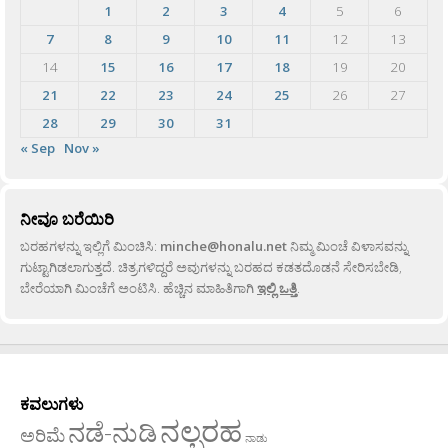
1
2
3
4
5
6
7
8
9
10
11
12
13
14
15
16
17
18
19
20
21
22
23
24
25
26
27
28
29
30
31
« Sep
Nov »
ನೀವೂ ಬರೆಯಿರಿ
ಬರಹಗಳನ್ನು ಇಲ್ಲಿಗೆ ಮಿಂಚಿಸಿ:
minche@honalu.net
ನಿಮ್ಮ ಮಿಂಚೆ ವಿಳಾಸವನ್ನು
ಗುಟ್ಟಾಗಿಡಲಾಗುತ್ತದೆ. ಚಿತ್ರಗಳಿದ್ದರೆ ಅವುಗಳನ್ನು ಬರಹದ ಕಡತದೊಡನೆ ಸೇರಿಸಬೇಡಿ,
ಬೇರೆಯಾಗಿ ಮಿಂಚೆಗೆ ಅಂಟಿಸಿ. ಹೆಚ್ಚಿನ ಮಾಹಿತಿಗಾಗಿ
ಇಲ್ಲಿ ಒತ್ತಿ
.
ಕವಲುಗಳು
ನಲ್ಬರಹ
ನಡೆ-ನುಡಿ
ಅರಿಮೆ
ನಾಡು