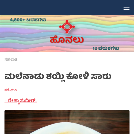
Skip to content
ನಡೆ-ನುಡಿ
ಮಲೆನಾಡು ಶಯ್ಲಿ ಕೋಳಿ ಸಾರು
ನಡೆ-ನುಡಿ
–
ರೇಶ್ಮಾ ಸುದೀರ್
.