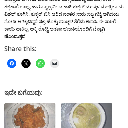
ತಕ್ಕಹಾಗೆ ಉಪ್ಪು ಹಾಗೂ ಸ್ವಲ್ಪ ನೀರು ಹಾಕಿ ಕುಕ್ಕರ್ ಮುಚ್ಚಳ ಮುಚ್ಚಿ ಒಂದು
ವಿಶಲ್ ಕೂಗಿಸಿ. ಕುಕ್ಕರ್ ಬಿಸಿ ಆರಿದ ನಂತರ ಸಾರು ಸಲ್ಪ ಗಟ್ಟಿ ಅಗಿದೆಯ
ನೋಡಿ ಅಗಿಲ್ಲದಿದ್ದರೆ ಸಲ್ಪ ಹೊತ್ತು ಮುಚ್ಚಳ ತೆಗೆದು ಕುದಿಸಿ. ಈ ಸಾರಿಗೆ
ಕಾಯಿ ಹಾಕಿಲ್ಲ. ಅಕ್ಕಿ ರೊಟ್ಟಿ ಅತವಾ ಚಪಾತಿಯೊಂದಿಗೆ ಚೆನ್ನಾಗಿ
ಹೊಂದುತ್ತದೆ.
Share this:
ಇದೇ ಬಗೆಯವು: