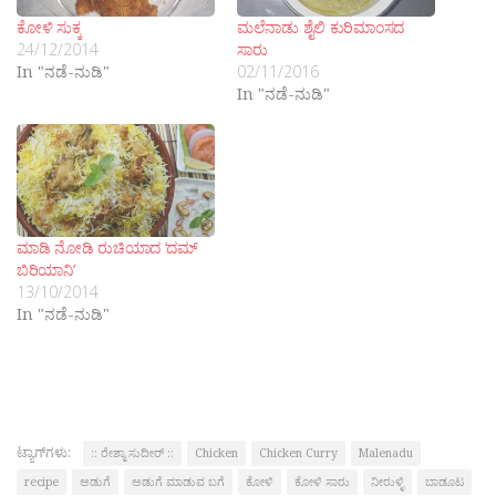
ಕೋಳಿ ಸುಕ್ಕ
ಮಲೆನಾಡು ಶೈಲಿ ಕುರಿಮಾಂಸದ
24/12/2014
ಸಾರು
In "ನಡೆ-ನುಡಿ"
02/11/2016
In "ನಡೆ-ನುಡಿ"
ಮಾಡಿ ನೋಡಿ ರುಚಿಯಾದ ‘ದಮ್
ಬಿರಿಯಾನಿ’
13/10/2014
In "ನಡೆ-ನುಡಿ"
ಟ್ಯಾಗ್‌ಗಳು:
:: ರೇಶ್ಮಾ ಸುದೀರ್ ::
Chicken
Chicken Curry
Malenadu
recipe
ಅಡುಗೆ
ಅಡುಗೆ ಮಾಡುವ ಬಗೆ
ಕೋಳಿ
ಕೋಳಿ ಸಾರು
ನೀರುಳ್ಳಿ
ಬಾಡೂಟ