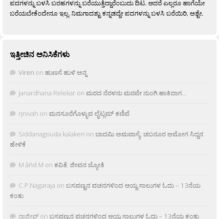
ಪದಗಳನ್ನು ಬಳಸಿ ಬರಹಗಳನ್ನು ಬರೆಯುತ್ತಿದ್ದಾರೆಂಬುದು ದಿಟ. ಆದರೆ ಎಲ್ಲರೂ ಹಾಗೆಯೇ
ಬರೆಯಬೇಕೆಂದೇನೂ ಇಲ್ಲ. ನಿಮಗಾದಶ್ಟು ಕನ್ನಡದ್ದೇ ಪದಗಳನ್ನು ಬಳಸಿ ಬರೆಯಿರಿ, ಅಶ್ಟೇ.
ಇತ್ತೀಚಿನ ಅನಿಸಿಕೆಗಳು
Viren
on
ಹುಣಸೆ ಹುಳಿ ಅನ್ನ
Janardhana Relekar
on
ಮರದ ನೆರಳನು ಮರವೇ ನುಂಗಿ ಹಾಕಿದಾಗ…
rjnivah
on
ಮನಸೂರೆಗೊಳ್ಳುವ ಲೈಟ್ಲಮ್ ಕಣಿವೆ
Siddanagouda kalakeri
on
ಬಾದಮಿ ಅಮವಾಸ್ಯೆ: ಚಬನೂರ ಅಮೋಗ ಸಿದ್ದನ
ಹೇಳಿಕೆ
M âñd M
on
ಕವಿತೆ: ಜೀವನ ಜ್ಯೋತಿ
C.P.Nagaraja
on
ಬಸವಣ್ಣನ ವಚನಗಳಿಂದ ಆಯ್ದ ಸಾಲುಗಳ ಓದು – 13ನೆಯ
ಕಂತು
ರಾಜೀವ್
on
ಬಸವಣ್ಣನ ವಚನಗಳಿಂದ ಆಯ್ದ ಸಾಲುಗಳ ಓದು – 13ನೆಯ ಕಂತು