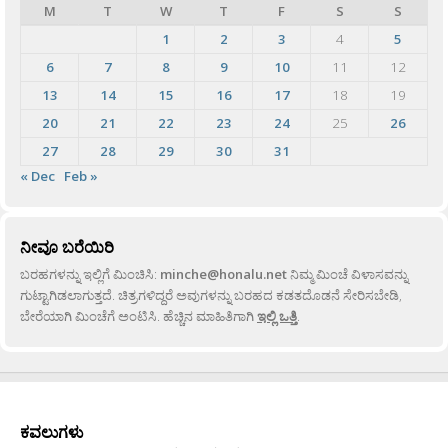
M
T
W
T
F
S
S
1
2
3
4
5
6
7
8
9
10
11
12
13
14
15
16
17
18
19
20
21
22
23
24
25
26
27
28
29
30
31
« Dec
Feb »
ನೀವೂ ಬರೆಯಿರಿ
ಬರಹಗಳನ್ನು ಇಲ್ಲಿಗೆ ಮಿಂಚಿಸಿ:
minche@honalu.net
ನಿಮ್ಮ ಮಿಂಚೆ ವಿಳಾಸವನ್ನು
ಗುಟ್ಟಾಗಿಡಲಾಗುತ್ತದೆ. ಚಿತ್ರಗಳಿದ್ದರೆ ಅವುಗಳನ್ನು ಬರಹದ ಕಡತದೊಡನೆ ಸೇರಿಸಬೇಡಿ,
ಬೇರೆಯಾಗಿ ಮಿಂಚೆಗೆ ಅಂಟಿಸಿ. ಹೆಚ್ಚಿನ ಮಾಹಿತಿಗಾಗಿ
ಇಲ್ಲಿ ಒತ್ತಿ
.
ಕವಲುಗಳು