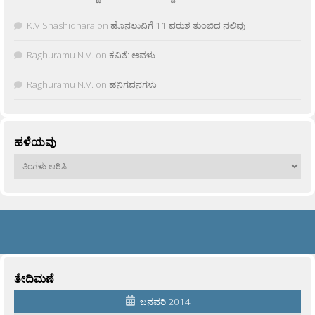
K.V Shashidhara
on
ಹೊನಲುವಿಗೆ 11 ವರುಶ ತುಂಬಿದ ನಲಿವು
Raghuramu N.V.
on
ಕವಿತೆ: ಅವಳು
Raghuramu N.V.
on
ಹನಿಗವನಗಳು
ಹಳೆಯವು
ಹಳೆಯವು
ತೇದಿಮಣೆ
ಜನವರಿ 2014