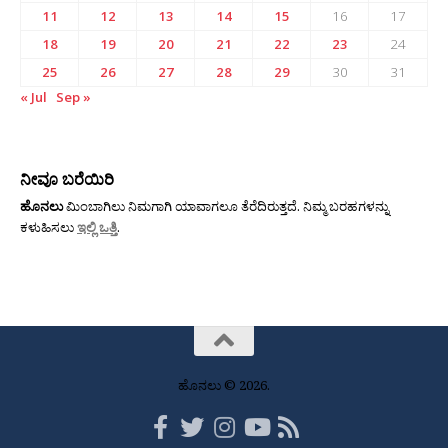
11
12
13
14
15
16
17
18
19
20
21
22
23
24
25
26
27
28
29
30
31
« Jul
Sep »
ನೀವೂ ಬರೆಯಿರಿ
ಹೊನಲು
ಮಿಂಬಾಗಿಲು ನಿಮಗಾಗಿ ಯಾವಾಗಲೂ ತೆರೆದಿರುತ್ತದೆ. ನಿಮ್ಮ ಬರಹಗಳನ್ನು
ಕಳುಹಿಸಲು
ಇಲ್ಲಿ ಒತ್ತಿ
.
ಹೊನಲು © 2026.