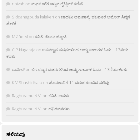
rjnivah
on
ಮನಸೂರೆಗೊಳ್ಳುವ ಲೈಟ್ಲಮ್ ಕಣಿವೆ
Siddanagouda kalakeri
on
ಬಾದಮಿ ಅಮವಾಸ್ಯೆ: ಚಬನೂರ ಅಮೋಗ ಸಿದ್ದನ
ಹೇಳಿಕೆ
M âñd M
on
ಕವಿತೆ: ಜೀವನ ಜ್ಯೋತಿ
C.P.Nagaraja
on
ಬಸವಣ್ಣನ ವಚನಗಳಿಂದ ಆಯ್ದ ಸಾಲುಗಳ ಓದು – 13ನೆಯ
ಕಂತು
ರಾಜೀವ್
on
ಬಸವಣ್ಣನ ವಚನಗಳಿಂದ ಆಯ್ದ ಸಾಲುಗಳ ಓದು – 13ನೆಯ ಕಂತು
K.V Shashidhara
on
ಹೊನಲುವಿಗೆ 11 ವರುಶ ತುಂಬಿದ ನಲಿವು
Raghuramu N.V.
on
ಕವಿತೆ: ಅವಳು
Raghuramu N.V.
on
ಹನಿಗವನಗಳು
ಹಳೆಯವು