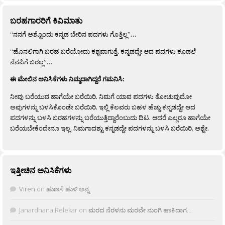
ಬರಹಗಾರರಿಗೆ ಕಿವಿಮಾತು
“ನನಗೆ ಅಶ್ಟೊಂದು ಕನ್ನಡ ಬೇರಿನ ಪದಗಳು ಗೊತ್ತಿಲ್ಲ”…
“ಹೊನಲಿಗಾಗಿ ಬರಹ ಬರೆಯೋದು ಕಶ್ಟವಾಗುತ್ತೆ. ಕನ್ನಡದ್ದೇ ಆದ ಪದಗಳು ಕೂಡಲೆ
ನೆನಪಿಗೆ ಬರಲ್ಲ”…
ಈ ಮೇಲಿನ ಅನಿಸಿಕೆಗಳು ನಿಮ್ಮದಾಗಿದ್ದರೆ ಗಮನಿಸಿ:
ನೀವು ಬರೆಯುವ ಹಾಗೆಯೇ ಬರೆಯಿರಿ. ನಿಮಗೆ ಯಾವ ಪದಗಳು ತೋಚುವುದೋ
ಅವುಗಳನ್ನು ಬಳಸಿಕೊಂಡೇ ಬರೆಯಿರಿ. ಇಲ್ಲಿ ಕೆಲವರು ಬಹಳ ಹೆಚ್ಚು ಕನ್ನಡದ್ದೇ ಆದ
ಪದಗಳನ್ನು ಬಳಸಿ ಬರಹಗಳನ್ನು ಬರೆಯುತ್ತಿದ್ದಾರೆಂಬುದು ದಿಟ. ಆದರೆ ಎಲ್ಲರೂ ಹಾಗೆಯೇ
ಬರೆಯಬೇಕೆಂದೇನೂ ಇಲ್ಲ. ನಿಮಗಾದಶ್ಟು ಕನ್ನಡದ್ದೇ ಪದಗಳನ್ನು ಬಳಸಿ ಬರೆಯಿರಿ, ಅಶ್ಟೇ.
ಇತ್ತೀಚಿನ ಅನಿಸಿಕೆಗಳು
Viren
on
ಹುಣಸೆ ಹುಳಿ ಅನ್ನ
Janardhana Relekar
on
ಮರದ ನೆರಳನು ಮರವೇ ನುಂಗಿ ಹಾಕಿದಾಗ…