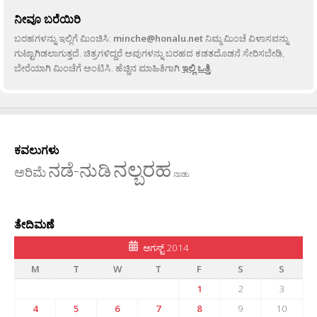
ನೀವೂ ಬರೆಯಿರಿ
ಬರಹಗಳನ್ನು ಇಲ್ಲಿಗೆ ಮಿಂಚಿಸಿ:
minche@honalu.net
ನಿಮ್ಮ ಮಿಂಚೆ ವಿಳಾಸವನ್ನು
ಗುಟ್ಟಾಗಿಡಲಾಗುತ್ತದೆ. ಚಿತ್ರಗಳಿದ್ದರೆ ಅವುಗಳನ್ನು ಬರಹದ ಕಡತದೊಡನೆ ಸೇರಿಸಬೇಡಿ,
ಬೇರೆಯಾಗಿ ಮಿಂಚೆಗೆ ಅಂಟಿಸಿ. ಹೆಚ್ಚಿನ ಮಾಹಿತಿಗಾಗಿ
ಇಲ್ಲಿ ಒತ್ತಿ
.
ಕವಲುಗಳು
ನಲ್ಬರಹ
ನಡೆ-ನುಡಿ
ಅರಿಮೆ
ನಾಡು
ತೇದಿಮಣೆ
ಆಗಸ್ಟ್ 2014
M
T
W
T
F
S
S
1
2
3
4
5
6
7
8
9
10