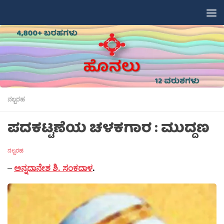
Skip to content
ನಲ್ಬರಹ
ಪದಕಟ್ಟಣೆಯ ಚಳಕಗಾರ : ಮುದ್ದಣ
ನಲ್ಬರಹ
–
ಅನ್ನದಾನೇಶ ಶಿ. ಸಂಕದಾಳ
.