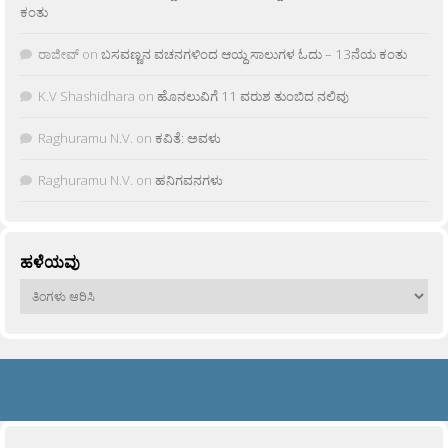
ಕಂತು
ರಾಜೀವ್
on
ಬಸವಣ್ಣನ ವಚನಗಳಿಂದ ಆಯ್ದ ಸಾಲುಗಳ ಓದು – 13ನೆಯ ಕಂತು
K.V Shashidhara
on
ಹೊನಲುವಿಗೆ 11 ವರುಶ ತುಂಬಿದ ನಲಿವು
Raghuramu N.V.
on
ಕವಿತೆ: ಅವಳು
Raghuramu N.V.
on
ಹನಿಗವನಗಳು
ಹಳೆಯವು
ಹಳೆಯವು