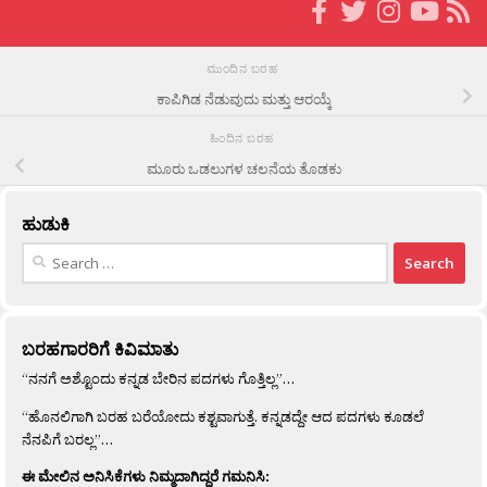
ಮುಂದಿನ ಬರಹ
ಕಾಪಿಗಿಡ ನೆಡುವುದು ಮತ್ತು ಆರಯ್ಕೆ
ಹಿಂದಿನ ಬರಹ
ಮೂರು ಒಡಲುಗಳ ಚಲನೆಯ ತೊಡಕು
ಹುಡುಕಿ
Search
for:
ಬರಹಗಾರರಿಗೆ ಕಿವಿಮಾತು
“ನನಗೆ ಅಶ್ಟೊಂದು ಕನ್ನಡ ಬೇರಿನ ಪದಗಳು ಗೊತ್ತಿಲ್ಲ”…
“ಹೊನಲಿಗಾಗಿ ಬರಹ ಬರೆಯೋದು ಕಶ್ಟವಾಗುತ್ತೆ. ಕನ್ನಡದ್ದೇ ಆದ ಪದಗಳು ಕೂಡಲೆ
ನೆನಪಿಗೆ ಬರಲ್ಲ”…
ಈ ಮೇಲಿನ ಅನಿಸಿಕೆಗಳು ನಿಮ್ಮದಾಗಿದ್ದರೆ ಗಮನಿಸಿ: