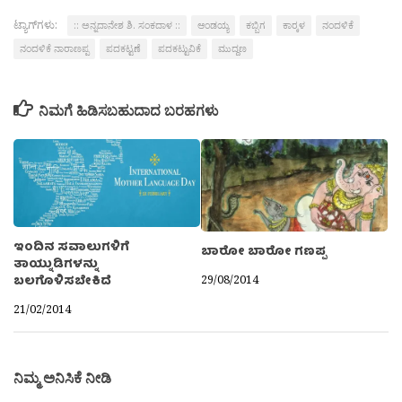
ಟ್ಯಾಗ್‌ಗಳು:
:: ಅನ್ನದಾನೇಶ ಶಿ. ಸಂಕದಾಳ ::
ಆಂಡಯ್ಯ
ಕಬ್ಬಿಗ
ಕಾರ‍್ಕಳ
ನಂದಳಿಕೆ
ನಂದಳಿಕೆ ನಾರಾಣಪ್ಪ
ಪದಕಟ್ಟಣೆ
ಪದಕಟ್ಟುವಿಕೆ
ಮುದ್ದಣ
ನಿಮಗೆ ಹಿಡಿಸಬಹುದಾದ ಬರಹಗಳು
ಇಂದಿನ ಸವಾಲುಗಳಿಗೆ
ಬಾರೋ ಬಾರೋ ಗಣಪ್ಪ
ತಾಯ್ನುಡಿಗಳನ್ನು
29/08/2014
ಬಲಗೊಳಿಸಬೇಕಿದೆ
21/02/2014
ನಿಮ್ಮ ಅನಿಸಿಕೆ ನೀಡಿ