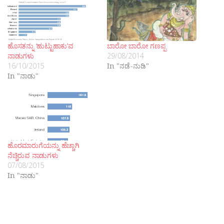
ಹೊಸತನ್ನು ‘ಹುಟ್ಟುಹಾಕು’ವ
ಬಾರೋ ಬಾರೋ ಗಣಪ್ಪ
ನಾಡುಗಳು
29/08/2014
16/10/2015
In "ನಡೆ-ನುಡಿ"
In "ನಾಡು"
ಹೊರಮಾರುಗೆಯನ್ನು ಹೆಚ್ಚಾಗಿ
ನೆಚ್ಚಿರುವ ನಾಡುಗಳು
07/08/2015
In "ನಾಡು"