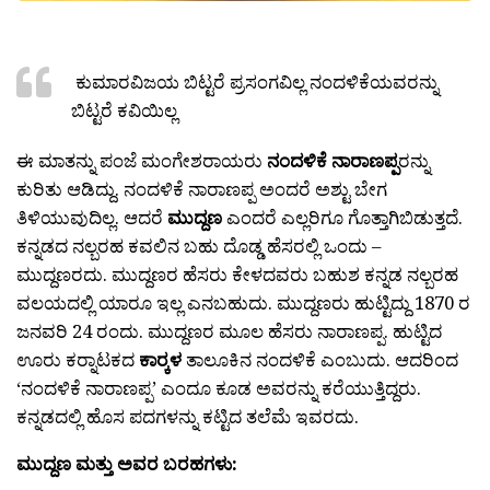
ಕುಮಾರವಿಜಯ ಬಿಟ್ಟರೆ ಪ್ರಸಂಗವಿಲ್ಲ ನಂದಳಿಕೆಯವರನ್ನು
ಬಿಟ್ಟರೆ ಕವಿಯಿಲ್ಲ
ಈ ಮಾತನ್ನು ಪಂಜೆ ಮಂಗೇಶರಾಯರು
ನಂದಳಿಕೆ ನಾರಾಣಪ್ಪ
ರನ್ನು
ಕುರಿತು ಆಡಿದ್ದು. ನಂದಳಿಕೆ ನಾರಾಣಪ್ಪ ಅಂದರೆ ಅಶ್ಟು ಬೇಗ
ತಿಳಿಯುವುದಿಲ್ಲ. ಆದರೆ
ಮುದ್ದಣ
ಎಂದರೆ ಎಲ್ಲರಿಗೂ ಗೊತ್ತಾಗಿಬಿಡುತ್ತದೆ.
ಕನ್ನಡದ ನಲ್ಬರಹ ಕವಲಿನ ಬಹು ದೊಡ್ಡ ಹೆಸರಲ್ಲಿ ಒಂದು –
ಮುದ್ದಣರದು. ಮುದ್ದಣರ ಹೆಸರು ಕೇಳದವರು ಬಹುಶ ಕನ್ನಡ ನಲ್ಬರಹ
ವಲಯದಲ್ಲಿ ಯಾರೂ ಇಲ್ಲ ಎನಬಹುದು. ಮುದ್ದಣರು ಹುಟ್ಟಿದ್ದು 1870 ರ
ಜನವರಿ 24 ರಂದು. ಮುದ್ದಣರ ಮೂಲ ಹೆಸರು ನಾರಾಣಪ್ಪ. ಹುಟ್ಟಿದ
ಊರು ಕರ‍್ನಾಟಕದ
ಕಾರ‍್ಕಳ
ತಾಲೂಕಿನ ನಂದಳಿಕೆ ಎಂಬುದು. ಆದರಿಂದ
‘ನಂದಳಿಕೆ ನಾರಾಣಪ್ಪ’ ಎಂದೂ ಕೂಡ ಅವರನ್ನು ಕರೆಯುತ್ತಿದ್ದರು.
ಕನ್ನಡದಲ್ಲಿ ಹೊಸ ಪದಗಳನ್ನು ಕಟ್ಟಿದ ತಲೆಮೆ ಇವರದು.
ಮುದ್ದಣ ಮತ್ತು ಅವರ ಬರಹಗಳು: