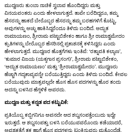
ಮುದ್ದಣರು ತುಂಬಾ ನಾಚಿಕೆ ಸ್ವಬಾವ ಹೊಂದಿದ್ದರು ಮತ್ತು
ವಿನಯವಂತರು ಎಂದು ಹೇಳಲಾಗುತ್ತದೆ. ತಾವೇ ಬರೆದಿದ್ದರೂ, ತಮ್ಮ
ಹೆಸರನ್ನು ಹಾಕದೆ ಬೇರೊಬ್ಬರ ಹೆಸರನ್ನು ತಮ್ಮ ಬರಹಗಳಿಗೆ ಕೊಟ್ಟು,
ಅವುಗಳನ್ನು ಅಚ್ಚು ಹಾಕಿಸಿದ್ದರೆಂದೂ ತಿಳಿದು ಬಂದಿದೆ. ಅದ್ಬುತ
ರಾಮಾಯಣಂ, ಶ್ರೀರಾಮ ಪಟ್ಟಾಬಿಶೇಕಂ ಹಾಗೂ ಶ್ರೀ ರಾಮಾಶ್ವಮೇದಂ
ಕ್ರುತಿಗಳನ್ನು ಬೇರೊಬ್ಬರ ಹೆಸರಿನಲ್ಲಿ ಪ್ರಕಾಶನಕ್ಕೆ ಕಳಿಸಿದ್ದರು ಎಂದು
ಹೇಳಲಾಗುತ್ತದೆ. ಮುದ್ದಣರ ಹೊತ್ತಗೆಗಳು ಇಂತಿವೆ: ‘ರತ್ನಾವತಿ ಕಲ್ಯಾಣ’,
‘ಕುಮಾರ ವಿಜಯ (ಯಕ್ಶಗಾನ ಪ್ರಸಂಗ)’, ಶ್ರೀರಾಮ ಪಟ್ಟಾಬಿಶೇಕಂ,
‘ಅದ್ಬುತ ರಾಮಾಯಣಂ’ ಮತ್ತು ‘ಶ್ರೀರಾಮಾಶ್ವಮೇದಂ’. ಮುದ್ದಣರು
ಹೆಚ್ಚಾಗಿ ಗದ್ಯಕಾವ್ಯವನ್ನೇ ಬರೆಯುತ್ತಿದ್ದರು ಎಂದು ತಿಳಿದು ಬಂದಿದೆ. ಕೇವಲ
ಬರೆಯುವುದು ಮಾತ್ರವಲ್ಲದೇ ಹೊಸ ಹೊಸ ಪದಗಳನ್ನು ಹೊರ ತಂದು
ಅದನ್ನು ಬಳಸಿದ ಹೆಗ್ಗಳಿಕೆ ಅವರದು.
ಮುದ್ದಣ ಮತ್ತು ಕನ್ನಡ ಪದ ಕಟ್ಟುವಿಕೆ:
ಪ್ರತಿಯೊಬ್ಬ ಕಬ್ಬಿಗನಿಗೂ ಅವನದೇ ಆದ ಶಬ್ದಸಂಪತ್ತೆಂಬುದು ಇದ್ದೇ
ಇರುತ್ತದೆ. ಆ ಶಬ್ದಸಂಪತ್ತು ಬಳಸಿ ಬರೆಯುವವರೊಂದು ಕಡೆಯಾದರೆ,
ಅವಶ್ಯಕತೆಗೆ ತಕ್ಕ ಹಾಗೆ ಹೊಸ ಪದಗಳನ್ನು ಟಂಕಿಸುವರು ಮತ್ತೊಂದೆಡೆ.