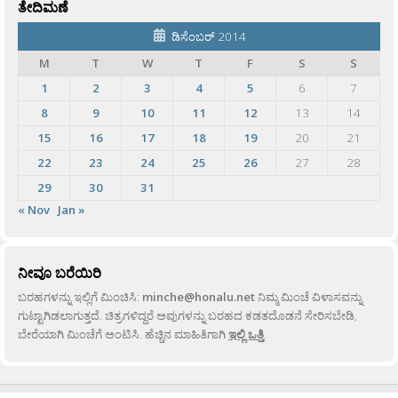
ತೇದಿಮಣೆ
ಡಿಸೆಂಬರ್ 2014
M
T
W
T
F
S
S
1
2
3
4
5
6
7
8
9
10
11
12
13
14
15
16
17
18
19
20
21
22
23
24
25
26
27
28
29
30
31
« Nov
Jan »
ನೀವೂ ಬರೆಯಿರಿ
ಬರಹಗಳನ್ನು ಇಲ್ಲಿಗೆ ಮಿಂಚಿಸಿ:
minche@honalu.net
ನಿಮ್ಮ ಮಿಂಚೆ ವಿಳಾಸವನ್ನು
ಗುಟ್ಟಾಗಿಡಲಾಗುತ್ತದೆ. ಚಿತ್ರಗಳಿದ್ದರೆ ಅವುಗಳನ್ನು ಬರಹದ ಕಡತದೊಡನೆ ಸೇರಿಸಬೇಡಿ,
ಬೇರೆಯಾಗಿ ಮಿಂಚೆಗೆ ಅಂಟಿಸಿ. ಹೆಚ್ಚಿನ ಮಾಹಿತಿಗಾಗಿ
ಇಲ್ಲಿ ಒತ್ತಿ
.