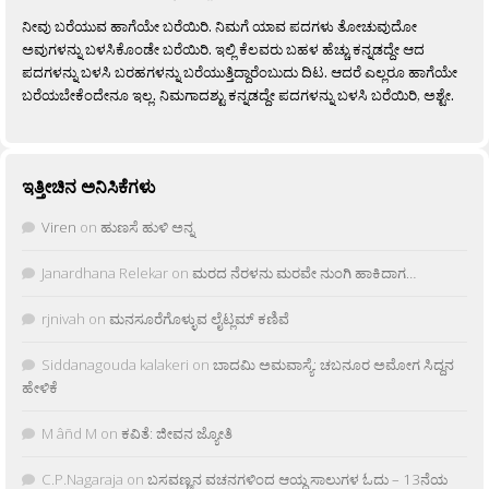
ನೀವು ಬರೆಯುವ ಹಾಗೆಯೇ ಬರೆಯಿರಿ. ನಿಮಗೆ ಯಾವ ಪದಗಳು ತೋಚುವುದೋ
ಅವುಗಳನ್ನು ಬಳಸಿಕೊಂಡೇ ಬರೆಯಿರಿ. ಇಲ್ಲಿ ಕೆಲವರು ಬಹಳ ಹೆಚ್ಚು ಕನ್ನಡದ್ದೇ ಆದ
ಪದಗಳನ್ನು ಬಳಸಿ ಬರಹಗಳನ್ನು ಬರೆಯುತ್ತಿದ್ದಾರೆಂಬುದು ದಿಟ. ಆದರೆ ಎಲ್ಲರೂ ಹಾಗೆಯೇ
ಬರೆಯಬೇಕೆಂದೇನೂ ಇಲ್ಲ. ನಿಮಗಾದಶ್ಟು ಕನ್ನಡದ್ದೇ ಪದಗಳನ್ನು ಬಳಸಿ ಬರೆಯಿರಿ, ಅಶ್ಟೇ.
ಇತ್ತೀಚಿನ ಅನಿಸಿಕೆಗಳು
Viren
on
ಹುಣಸೆ ಹುಳಿ ಅನ್ನ
Janardhana Relekar
on
ಮರದ ನೆರಳನು ಮರವೇ ನುಂಗಿ ಹಾಕಿದಾಗ…
rjnivah
on
ಮನಸೂರೆಗೊಳ್ಳುವ ಲೈಟ್ಲಮ್ ಕಣಿವೆ
Siddanagouda kalakeri
on
ಬಾದಮಿ ಅಮವಾಸ್ಯೆ: ಚಬನೂರ ಅಮೋಗ ಸಿದ್ದನ
ಹೇಳಿಕೆ
M âñd M
on
ಕವಿತೆ: ಜೀವನ ಜ್ಯೋತಿ
C.P.Nagaraja
on
ಬಸವಣ್ಣನ ವಚನಗಳಿಂದ ಆಯ್ದ ಸಾಲುಗಳ ಓದು – 13ನೆಯ