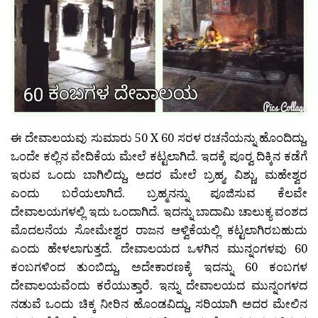
ಈ ದೇವಾಲಯವು ಸುಮಾರು 50 X 60 ಸರಳ ರಚನೆಯನ್ನು ಹೊಂದಿದ್ದು,
ಒಂದೇ ಕಲ್ಲಿನ ವೇದಿಕೆಯ ಮೇಲೆ ಕಟ್ಟಲಾಗಿದೆ. ಇದಕ್ಕೆ ಪೂರ‍್ವ ದಿಕ್ಕಿನ ಕಡೆಗೆ
ಇರುವ ಒಂದು ಬಾಗಿಲಿದ್ದು, ಅದರ ಮೇಲೆ ಬ್ರಹ್ಮ, ವಿಶ್ಣು, ಮಹೇಶ್ವರ
ಎಂದು ಬರೆಯಲಾಗಿದೆ. ಬ್ರಹ್ಮನನ್ನು ಪೂಜಿಸುವ ಕೆಲವೇ
ದೇವಾಲಯಗಳಲ್ಲಿ ಇದು ಒಂದಾಗಿದೆ. ಇದನ್ನು ಬಾದಾಮಿ ಚಾಲುಕ್ಯ ವಂಶದ
ಮೊದಲನೆಯ ಸೋಮೇಶ್ವರ ರಾಜನ ಆಳ್ವಿಕೆಯಲ್ಲಿ ಕಟ್ಟಲಾಗಿರಬಹುದು
ಎಂದು ಹೇಳಲಾಗುತ್ತದೆ. ದೇವಾಲಯದ ಒಳಗಿನ ಮುನ್ನಂಗಳವು 60
ಕಂಬಗಳಿಂದ ತುಂಬಿದ್ದು, ಅದೇಕಾರಣಕ್ಕೆ ಇದನ್ನು 60 ಕಂಬಗಳ
ದೇವಾಲಯವೆಂದು ಕರೆಯುತ್ತಾರೆ. ಇನ್ನು ದೇವಾಲಯದ ಮುನ್ನಂಗಳದ
ನಡುವೆ ಒಂದು ಚಿಕ್ಕ ನೀರಿನ ಹೊಂಡವಿದ್ದು, ಸರಿಯಾಗಿ ಅದರ ಮೇಲಿನ