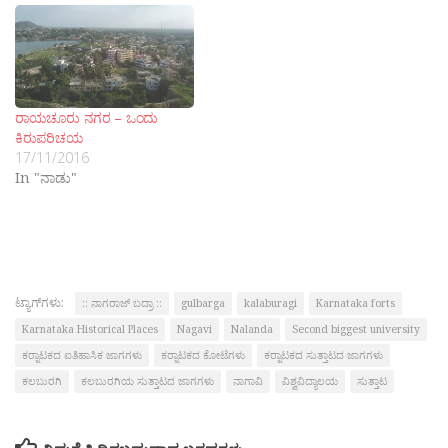
ರಾಯಚೂರು ನಗರ – ಒಂದು
ಕಿರುಪರಿಚಯ
17/11/2016
In "ನಾಡು"
ಟ್ಯಾಗ್‌ಗಳು:
:: ನಾಗರಾಜ್ ಬದ್ರಾ ::
gulbarga
kalaburagi
Karnataka forts
Karnataka Historical Places
Nagavi
Nalanda
Second biggest university
ಕರ‍್ನಾಟಕದ ಐತಿಹಾಸಿಕ ಜಾಗಗಳು
ಕರ‍್ನಾಟಕದ ಕೋಟೆಗಳು
ಕರ‍್ನಾಟಕದ ಸುತ್ತಾಟದ ಜಾಗಗಳು
ಕಲಬುರಗಿ
ಕಲಬುರಗಿಯ ಸುತ್ತಾಟದ ಜಾಗಗಳು
ನಾಗಾವಿ
ವಿಶ್ವವಿದ್ಯಾಲಯ
ಸುತ್ತಾಟ