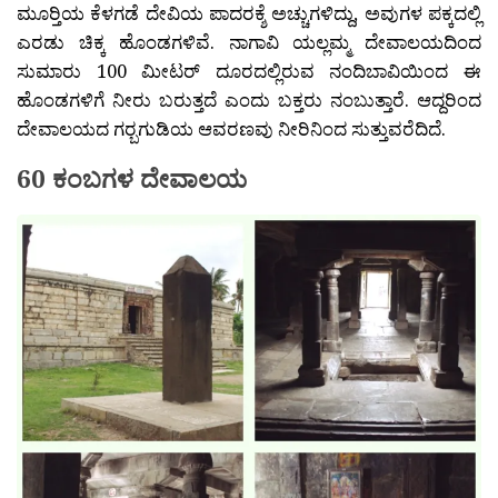
ಮೂರ‍್ತಿಯ ಕೆಳಗಡೆ ದೇವಿಯ ಪಾದರಕ್ಶೆ ಅಚ್ಚುಗಳಿದ್ದು, ಅವುಗಳ ಪಕ್ಕದಲ್ಲಿ
ಎರಡು ಚಿಕ್ಕ ಹೊಂಡಗಳಿವೆ. ನಾಗಾವಿ ಯಲ್ಲಮ್ಮ ದೇವಾಲಯದಿಂದ
ಸುಮಾರು 100 ಮೀಟರ್ ದೂರದಲ್ಲಿರುವ ನಂದಿಬಾವಿಯಿಂದ ಈ
ಹೊಂಡಗಳಿಗೆ ನೀರು ಬರುತ್ತದೆ ಎಂದು ಬಕ್ತರು ನಂಬುತ್ತಾರೆ. ಆದ್ದರಿಂದ
ದೇವಾಲಯದ ಗರ‍್ಬಗುಡಿಯ ಆವರಣವು ನೀರಿನಿಂದ ಸುತ್ತುವರೆದಿದೆ.
60 ಕಂಬಗಳ ದೇವಾಲಯ