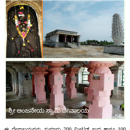
ಈ ದೇವಾಲಯವನ್ನು ಸುಮಾರು 200 ಮೀಟರ್ ಉದ್ದ ಹಾಗೂ 100