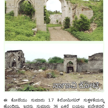
ಈ ಕೋಟೆಯು ಸುಮಾರು 1.7 ಕಿಲೋಮೀಟರ್ ಸುತ್ತಳತೆಯನ್ನು
ಹೊಂದಿದ್ದು, ಇದನ್ನು ಸುಮಾರು 36 ಎಕರೆ ಬಯಲು ಪ್ರದೇಶದಲ್ಲಿ