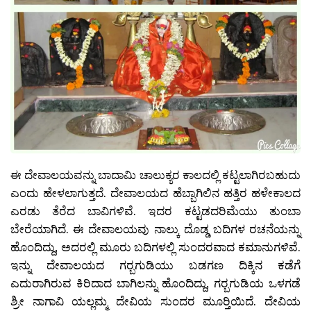
ಈ ದೇವಾಲಯವನ್ನು ಬಾದಾಮಿ ಚಾಲುಕ್ಯರ ಕಾಲದಲ್ಲಿ ಕಟ್ಟಲಾಗಿರಬಹುದು
ಎಂದು ಹೇಳಲಾಗುತ್ತದೆ. ದೇವಾಲಯದ ಹೆಬ್ಬಾಗಿಲಿನ ಹತ್ತಿರ ಹಳೇಕಾಲದ
ಎರಡು ತೆರೆದ ಬಾವಿಗಳಿವೆ. ಇದರ ಕಟ್ಟಡದರಿಮೆಯು ತುಂಬಾ
ಬೇರೆಯಾಗಿದೆ. ಈ ದೇವಾಲಯವು ನಾಲ್ಕು ದೊಡ್ಡ ಬದಿಗಳ ರಚನೆಯನ್ನು
ಹೊಂದಿದ್ದು, ಅದರಲ್ಲಿ ಮೂರು ಬದಿಗಳಲ್ಲಿ ಸುಂದರವಾದ ಕಮಾನುಗಳಿವೆ.
ಇನ್ನು ದೇವಾಲಯದ ಗರ‍್ಬಗುಡಿಯು ಬಡಗಣ ದಿಕ್ಕಿನ ಕಡೆಗೆ
ಎದುರಾಗಿರುವ ಕಿರಿದಾದ ಬಾಗಿಲನ್ನು ಹೊಂದಿದ್ದು, ಗರ‍್ಬಗುಡಿಯ ಒಳಗಡೆ
ಶ್ರೀ ನಾಗಾವಿ ಯಲ್ಲಮ್ಮ ದೇವಿಯ ಸುಂದರ ಮೂರ‍್ತಿಯಿದೆ. ದೇವಿಯ