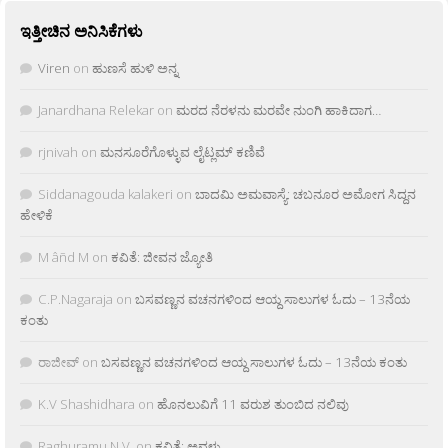
ಇತ್ತೀಚಿನ ಅನಿಸಿಕೆಗಳು
Viren
on
ಹುಣಸೆ ಹುಳಿ ಅನ್ನ
Janardhana Relekar
on
ಮರದ ನೆರಳನು ಮರವೇ ನುಂಗಿ ಹಾಕಿದಾಗ…
rjnivah
on
ಮನಸೂರೆಗೊಳ್ಳುವ ಲೈಟ್ಲಮ್ ಕಣಿವೆ
Siddanagouda kalakeri
on
ಬಾದಮಿ ಅಮವಾಸ್ಯೆ: ಚಬನೂರ ಅಮೋಗ ಸಿದ್ದನ
ಹೇಳಿಕೆ
M âñd M
on
ಕವಿತೆ: ಜೀವನ ಜ್ಯೋತಿ
C.P.Nagaraja
on
ಬಸವಣ್ಣನ ವಚನಗಳಿಂದ ಆಯ್ದ ಸಾಲುಗಳ ಓದು – 13ನೆಯ
ಕಂತು
ರಾಜೀವ್
on
ಬಸವಣ್ಣನ ವಚನಗಳಿಂದ ಆಯ್ದ ಸಾಲುಗಳ ಓದು – 13ನೆಯ ಕಂತು
K.V Shashidhara
on
ಹೊನಲುವಿಗೆ 11 ವರುಶ ತುಂಬಿದ ನಲಿವು
Raghuramu N.V.
on
ಕವಿತೆ: ಅವಳು