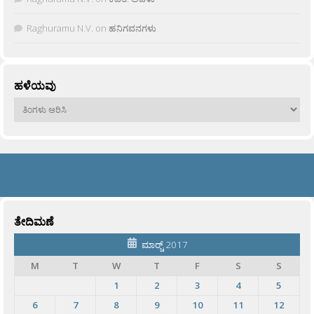
Raghuramu N.V.
on
ಹನಿಗವನಗಳು
ಹಳೆಯವು
ಹಳೆಯವು
ತೇದಿಮಣೆ
ಮಾರ್‍ಚ್ 2017
M
T
W
T
F
S
S
1
2
3
4
5
6
7
8
9
10
11
12