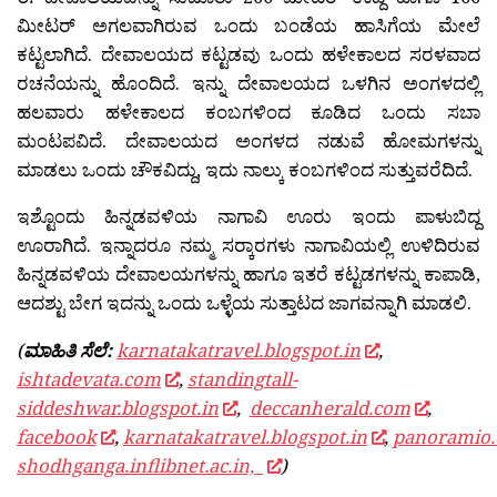
ಮೀಟರ್ ಅಗಲವಾಗಿರುವ ಒಂದು ಬಂಡೆಯ ಹಾಸಿಗೆಯ ಮೇಲೆ
ಕಟ್ಟಲಾಗಿದೆ. ದೇವಾಲಯದ ಕಟ್ಟಡವು ಒಂದು ಹಳೇಕಾಲದ ಸರಳವಾದ
ರಚನೆಯನ್ನು ಹೊಂದಿದೆ. ಇನ್ನು ದೇವಾಲಯದ ಒಳಗಿನ ಅಂಗಳದಲ್ಲಿ
ಹಲವಾರು ಹಳೇಕಾಲದ ಕಂಬಗಳಿಂದ ಕೂಡಿದ ಒಂದು ಸಬಾ
ಮಂಟಪವಿದೆ. ದೇವಾಲಯದ ಅಂಗಳದ ನಡುವೆ ಹೋಮಗಳನ್ನು
ಮಾಡಲು ಒಂದು ಚೌಕವಿದ್ದು, ಇದು ನಾಲ್ಕು ಕಂಬಗಳಿಂದ ಸುತ್ತುವರೆದಿದೆ.
ಇಶ್ಟೊಂದು ಹಿನ್ನಡವಳಿಯ ನಾಗಾವಿ ಊರು ಇಂದು ಪಾಳುಬಿದ್ದ
ಊರಾಗಿದೆ. ಇನ್ನಾದರೂ ನಮ್ಮ ಸರ‍್ಕಾರಗಳು ನಾಗಾವಿಯಲ್ಲಿ ಉಳಿದಿರುವ
ಹಿನ್ನಡವಳಿಯ ದೇವಾಲಯಗಳನ್ನು ಹಾಗೂ ಇತರೆ ಕಟ್ಟಡಗಳನ್ನು ಕಾಪಾಡಿ,
ಆದಶ್ಟು ಬೇಗ ಇದನ್ನು ಒಂದು ಒಳ್ಳೆಯ ಸುತ್ತಾಟದ ಜಾಗವನ್ನಾಗಿ ಮಾಡಲಿ.
(
ಮಾಹಿತಿ ಸೆಲೆ:
karnatakatravel.blogspot.in
,
ishtadevata.com
,
standingtall-
siddeshwar.blogspot.in
,
deccanherald.com
,
facebook
,
karnatakatravel.blogspot.in
,
panoramio
shodhganga.inflibnet.ac.in,
)