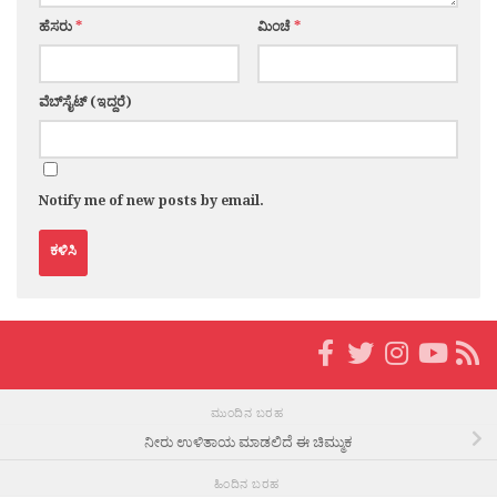
ಹೆಸರು
*
ಮಿಂಚೆ
*
ವೆಬ್‌ಸೈಟ್ (ಇದ್ದರೆ)
Notify me of new posts by email.
ಮುಂದಿನ ಬರಹ
ನೀರು ಉಳಿತಾಯ ಮಾಡಲಿದೆ ಈ ಚಿಮ್ಮುಕ
ಹಿಂದಿನ ಬರಹ