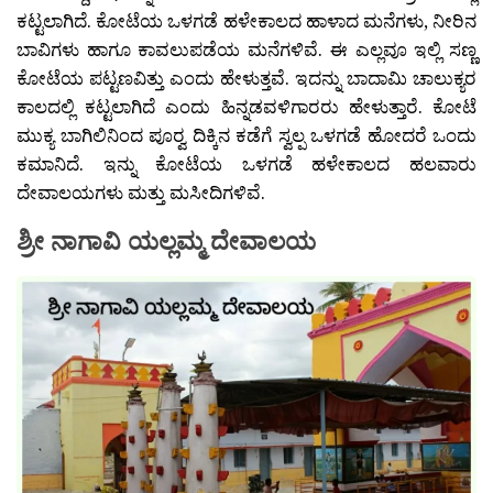
ಕಟ್ಟಲಾಗಿದೆ. ಕೋಟೆಯ ಒಳಗಡೆ ಹಳೇಕಾಲದ ಹಾಳಾದ ಮನೆಗಳು, ನೀರಿನ
ಬಾವಿಗಳು ಹಾಗೂ ಕಾವಲುಪಡೆಯ ಮನೆಗಳಿವೆ. ಈ ಎಲ್ಲವೂ ಇಲ್ಲಿ ಸಣ್ಣ
ಕೋಟೆಯ ಪಟ್ಟಣವಿತ್ತು ಎಂದು ಹೇಳುತ್ತವೆ. ಇದನ್ನು ಬಾದಾಮಿ ಚಾಲುಕ್ಯರ
ಕಾಲದಲ್ಲಿ ಕಟ್ಟಲಾಗಿದೆ ಎಂದು ಹಿನ್ನಡವಳಿಗಾರರು ಹೇಳುತ್ತಾರೆ. ಕೋಟೆ
ಮುಕ್ಯ ಬಾಗಿಲಿನಿಂದ ಪೂರ‍್ವ ದಿಕ್ಕಿನ ಕಡೆಗೆ ಸ್ವಲ್ಪ ಒಳಗಡೆ ಹೋದರೆ ಒಂದು
ಕಮಾನಿದೆ. ಇನ್ನು ಕೋಟೆಯ ಒಳಗಡೆ ಹಳೇಕಾಲದ ಹಲವಾರು
ದೇವಾಲಯಗಳು ಮತ್ತು ಮಸೀದಿಗಳಿವೆ.
ಶ್ರೀ ನಾಗಾವಿ ಯಲ್ಲಮ್ಮ ದೇವಾಲಯ