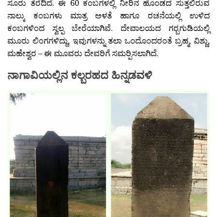
ಸೂರು ತೆರೆದಿದೆ. ಈ 60 ಕಂಬಗಳಲ್ಲಿ ನೀರಿನ ಹೊಂಡದ ಸುತ್ತಲಿರುವ
ನಾಲ್ಕು ಕಂಬಗಳು ಮಾತ್ರ ಅಳತೆ ಹಾಗೂ ರಚನೆಯಲ್ಲಿ ಉಳಿದ
ಕಂಬಗಳಿಂದ ಸ್ವಲ್ಪ ಬೇರೆಯಾಗಿವೆ. ದೇವಾಲಯದ ಗರ‍್ಬಗುಡಿಯಲ್ಲಿ
ಮೂರು ಲಿಂಗಗಳಿದ್ದು, ಇವುಗಳನ್ನು ತಲಾ ಒಂದೊಂದರಂತೆ ಬ್ರಹ್ಮ, ವಿಶ್ಣು,
ಮಹೇಶ್ವರ – ಈ ಮೂವರು ದೇವರಿಗೆ ಸಮರ‍್ಪಿಸಲಾಗಿದೆ.
ನಾಗಾವಿಯಲ್ಲಿನ ಕಲ್ಬರಹದ ಹಿನ್ನಡವಳಿ