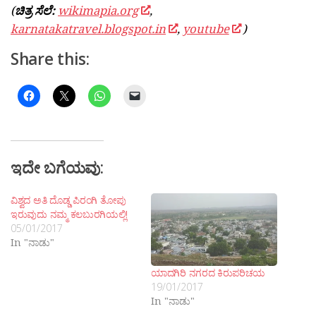
(
ಚಿತ್ರ ಸೆಲೆ:
wikimapia.org
,
karnatakatravel.blogspot.in
,
youtube
)
Share this:
ಇದೇ ಬಗೆಯವು:
ವಿಶ್ವದ ಅತಿ ದೊಡ್ಡ ಪಿರಂಗಿ ತೋಪು
ಇರುವುದು ನಮ್ಮ ಕಲಬುರಗಿಯಲ್ಲಿ!
05/01/2017
In "ನಾಡು"
ಯಾದಗಿರಿ ನಗರದ ಕಿರುಪರಿಚಯ
19/01/2017
In "ನಾಡು"