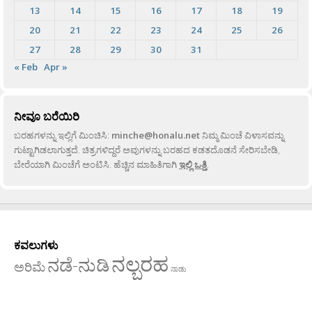
13
14
15
16
17
18
19
20
21
22
23
24
25
26
27
28
29
30
31
« Feb
Apr »
ನೀವೂ ಬರೆಯಿರಿ
ಬರಹಗಳನ್ನು ಇಲ್ಲಿಗೆ ಮಿಂಚಿಸಿ:
minche@honalu.net
ನಿಮ್ಮ ಮಿಂಚೆ ವಿಳಾಸವನ್ನು
ಗುಟ್ಟಾಗಿಡಲಾಗುತ್ತದೆ. ಚಿತ್ರಗಳಿದ್ದರೆ ಅವುಗಳನ್ನು ಬರಹದ ಕಡತದೊಡನೆ ಸೇರಿಸಬೇಡಿ,
ಬೇರೆಯಾಗಿ ಮಿಂಚೆಗೆ ಅಂಟಿಸಿ. ಹೆಚ್ಚಿನ ಮಾಹಿತಿಗಾಗಿ
ಇಲ್ಲಿ ಒತ್ತಿ
.
ಕವಲುಗಳು
ನಲ್ಬರಹ
ನಡೆ-ನುಡಿ
ಅರಿಮೆ
ನಾಡು