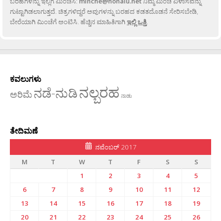
ಬರಹಗಳನ್ನು ಇಲ್ಲಿಗೆ ಮಿಂಚಿಸಿ:
minche@honalu.net
ನಿಮ್ಮ ಮಿಂಚೆ ವಿಳಾಸವನ್ನು
ಗುಟ್ಟಾಗಿಡಲಾಗುತ್ತದೆ. ಚಿತ್ರಗಳಿದ್ದರೆ ಅವುಗಳನ್ನು ಬರಹದ ಕಡತದೊಡನೆ ಸೇರಿಸಬೇಡಿ,
ಬೇರೆಯಾಗಿ ಮಿಂಚೆಗೆ ಅಂಟಿಸಿ. ಹೆಚ್ಚಿನ ಮಾಹಿತಿಗಾಗಿ
ಇಲ್ಲಿ ಒತ್ತಿ
.
ಕವಲುಗಳು
ನಲ್ಬರಹ
ನಡೆ-ನುಡಿ
ಅರಿಮೆ
ನಾಡು
ತೇದಿಮಣೆ
ನವೆಂಬರ್ 2017
M
T
W
T
F
S
S
1
2
3
4
5
6
7
8
9
10
11
12
13
14
15
16
17
18
19
20
21
22
23
24
25
26