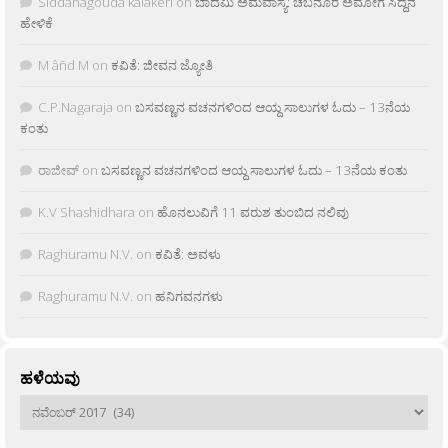
Siddanagouda kalakeri
on
ಬಾದಮಿ ಅಮವಾಸ್ಯೆ: ಚಬನೂರ ಅಮೋಗ ಸಿದ್ದನ
ಹೇಳಿಕೆ
M âñd M
on
ಕವಿತೆ: ಜೀವನ ಜ್ಯೋತಿ
C.P.Nagaraja
on
ಬಸವಣ್ಣನ ವಚನಗಳಿಂದ ಆಯ್ದ ಸಾಲುಗಳ ಓದು – 13ನೆಯ
ಕಂತು
ರಾಜೀವ್
on
ಬಸವಣ್ಣನ ವಚನಗಳಿಂದ ಆಯ್ದ ಸಾಲುಗಳ ಓದು – 13ನೆಯ ಕಂತು
K.V Shashidhara
on
ಹೊನಲುವಿಗೆ 11 ವರುಶ ತುಂಬಿದ ನಲಿವು
Raghuramu N.V.
on
ಕವಿತೆ: ಅವಳು
Raghuramu N.V.
on
ಹನಿಗವನಗಳು
ಹಳೆಯವು
ಹಳೆಯವು