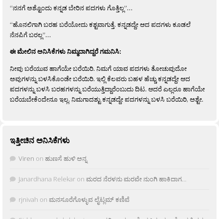
“ನನಗೆ ಅಶ್ಟೊಂದು ಕನ್ನಡ ಬೇರಿನ ಪದಗಳು ಗೊತ್ತಿಲ್ಲ”…
“ಹೊನಲಿಗಾಗಿ ಬರಹ ಬರೆಯೋದು ಕಶ್ಟವಾಗುತ್ತೆ. ಕನ್ನಡದ್ದೇ ಆದ ಪದಗಳು ಕೂಡಲೆ
ನೆನಪಿಗೆ ಬರಲ್ಲ”…
ಈ ಮೇಲಿನ ಅನಿಸಿಕೆಗಳು ನಿಮ್ಮದಾಗಿದ್ದರೆ ಗಮನಿಸಿ:
ನೀವು ಬರೆಯುವ ಹಾಗೆಯೇ ಬರೆಯಿರಿ. ನಿಮಗೆ ಯಾವ ಪದಗಳು ತೋಚುವುದೋ
ಅವುಗಳನ್ನು ಬಳಸಿಕೊಂಡೇ ಬರೆಯಿರಿ. ಇಲ್ಲಿ ಕೆಲವರು ಬಹಳ ಹೆಚ್ಚು ಕನ್ನಡದ್ದೇ ಆದ
ಪದಗಳನ್ನು ಬಳಸಿ ಬರಹಗಳನ್ನು ಬರೆಯುತ್ತಿದ್ದಾರೆಂಬುದು ದಿಟ. ಆದರೆ ಎಲ್ಲರೂ ಹಾಗೆಯೇ
ಬರೆಯಬೇಕೆಂದೇನೂ ಇಲ್ಲ. ನಿಮಗಾದಶ್ಟು ಕನ್ನಡದ್ದೇ ಪದಗಳನ್ನು ಬಳಸಿ ಬರೆಯಿರಿ, ಅಶ್ಟೇ.
ಇತ್ತೀಚಿನ ಅನಿಸಿಕೆಗಳು
Viren
on
ಹುಣಸೆ ಹುಳಿ ಅನ್ನ
Janardhana Relekar
on
ಮರದ ನೆರಳನು ಮರವೇ ನುಂಗಿ ಹಾಕಿದಾಗ…
rjnivah
on
ಮನಸೂರೆಗೊಳ್ಳುವ ಲೈಟ್ಲಮ್ ಕಣಿವೆ