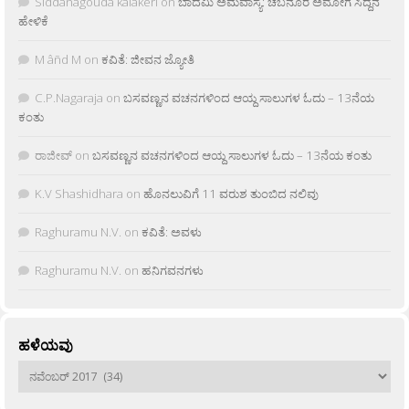
Siddanagouda kalakeri
on
ಬಾದಮಿ ಅಮವಾಸ್ಯೆ: ಚಬನೂರ ಅಮೋಗ ಸಿದ್ದನ
ಹೇಳಿಕೆ
M âñd M
on
ಕವಿತೆ: ಜೀವನ ಜ್ಯೋತಿ
C.P.Nagaraja
on
ಬಸವಣ್ಣನ ವಚನಗಳಿಂದ ಆಯ್ದ ಸಾಲುಗಳ ಓದು – 13ನೆಯ
ಕಂತು
ರಾಜೀವ್
on
ಬಸವಣ್ಣನ ವಚನಗಳಿಂದ ಆಯ್ದ ಸಾಲುಗಳ ಓದು – 13ನೆಯ ಕಂತು
K.V Shashidhara
on
ಹೊನಲುವಿಗೆ 11 ವರುಶ ತುಂಬಿದ ನಲಿವು
Raghuramu N.V.
on
ಕವಿತೆ: ಅವಳು
Raghuramu N.V.
on
ಹನಿಗವನಗಳು
ಹಳೆಯವು
ಹಳೆಯವು