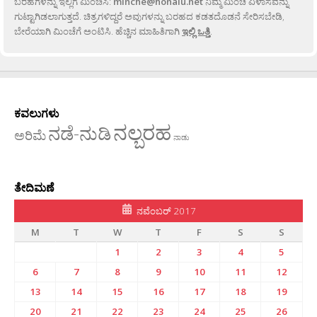
ಬರಹಗಳನ್ನು ಇಲ್ಲಿಗೆ ಮಿಂಚಿಸಿ:
minche@honalu.net
ನಿಮ್ಮ ಮಿಂಚೆ ವಿಳಾಸವನ್ನು
ಗುಟ್ಟಾಗಿಡಲಾಗುತ್ತದೆ. ಚಿತ್ರಗಳಿದ್ದರೆ ಅವುಗಳನ್ನು ಬರಹದ ಕಡತದೊಡನೆ ಸೇರಿಸಬೇಡಿ,
ಬೇರೆಯಾಗಿ ಮಿಂಚೆಗೆ ಅಂಟಿಸಿ. ಹೆಚ್ಚಿನ ಮಾಹಿತಿಗಾಗಿ
ಇಲ್ಲಿ ಒತ್ತಿ
.
ಕವಲುಗಳು
ನಲ್ಬರಹ
ನಡೆ-ನುಡಿ
ಅರಿಮೆ
ನಾಡು
ತೇದಿಮಣೆ
ನವೆಂಬರ್ 2017
M
T
W
T
F
S
S
1
2
3
4
5
6
7
8
9
10
11
12
13
14
15
16
17
18
19
20
21
22
23
24
25
26