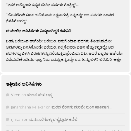
“ನನಗೆ ಅಶ್ಟೊಂದು ಕನ್ನಡ ಬೇರಿನ ಪದಗಳು ಗೊತ್ತಿಲ್ಲ”…
“ಹೊನಲಿಗಾಗಿ ಬರಹ ಬರೆಯೋದು ಕಶ್ಟವಾಗುತ್ತೆ. ಕನ್ನಡದ್ದೇ ಆದ ಪದಗಳು ಕೂಡಲೆ
ನೆನಪಿಗೆ ಬರಲ್ಲ”…
ಈ ಮೇಲಿನ ಅನಿಸಿಕೆಗಳು ನಿಮ್ಮದಾಗಿದ್ದರೆ ಗಮನಿಸಿ:
ನೀವು ಬರೆಯುವ ಹಾಗೆಯೇ ಬರೆಯಿರಿ. ನಿಮಗೆ ಯಾವ ಪದಗಳು ತೋಚುವುದೋ
ಅವುಗಳನ್ನು ಬಳಸಿಕೊಂಡೇ ಬರೆಯಿರಿ. ಇಲ್ಲಿ ಕೆಲವರು ಬಹಳ ಹೆಚ್ಚು ಕನ್ನಡದ್ದೇ ಆದ
ಪದಗಳನ್ನು ಬಳಸಿ ಬರಹಗಳನ್ನು ಬರೆಯುತ್ತಿದ್ದಾರೆಂಬುದು ದಿಟ. ಆದರೆ ಎಲ್ಲರೂ ಹಾಗೆಯೇ
ಬರೆಯಬೇಕೆಂದೇನೂ ಇಲ್ಲ. ನಿಮಗಾದಶ್ಟು ಕನ್ನಡದ್ದೇ ಪದಗಳನ್ನು ಬಳಸಿ ಬರೆಯಿರಿ, ಅಶ್ಟೇ.
ಇತ್ತೀಚಿನ ಅನಿಸಿಕೆಗಳು
Viren
on
ಹುಣಸೆ ಹುಳಿ ಅನ್ನ
Janardhana Relekar
on
ಮರದ ನೆರಳನು ಮರವೇ ನುಂಗಿ ಹಾಕಿದಾಗ…
rjnivah
on
ಮನಸೂರೆಗೊಳ್ಳುವ ಲೈಟ್ಲಮ್ ಕಣಿವೆ