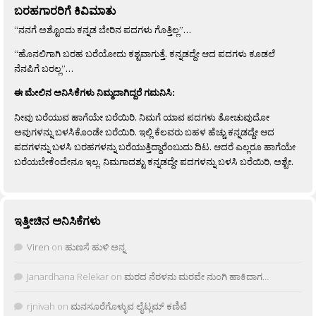
ಬರಹಗಾರರಿಗೆ ಕಿವಿಮಾತು
“ನನಗೆ ಅಶ್ಟೊಂದು ಕನ್ನಡ ಬೇರಿನ ಪದಗಳು ಗೊತ್ತಿಲ್ಲ”…
“ಹೊನಲಿಗಾಗಿ ಬರಹ ಬರೆಯೋದು ಕಶ್ಟವಾಗುತ್ತೆ. ಕನ್ನಡದ್ದೇ ಆದ ಪದಗಳು ಕೂಡಲೆ
ನೆನಪಿಗೆ ಬರಲ್ಲ”…
ಈ ಮೇಲಿನ ಅನಿಸಿಕೆಗಳು ನಿಮ್ಮದಾಗಿದ್ದರೆ ಗಮನಿಸಿ:
ನೀವು ಬರೆಯುವ ಹಾಗೆಯೇ ಬರೆಯಿರಿ. ನಿಮಗೆ ಯಾವ ಪದಗಳು ತೋಚುವುದೋ
ಅವುಗಳನ್ನು ಬಳಸಿಕೊಂಡೇ ಬರೆಯಿರಿ. ಇಲ್ಲಿ ಕೆಲವರು ಬಹಳ ಹೆಚ್ಚು ಕನ್ನಡದ್ದೇ ಆದ
ಪದಗಳನ್ನು ಬಳಸಿ ಬರಹಗಳನ್ನು ಬರೆಯುತ್ತಿದ್ದಾರೆಂಬುದು ದಿಟ. ಆದರೆ ಎಲ್ಲರೂ ಹಾಗೆಯೇ
ಬರೆಯಬೇಕೆಂದೇನೂ ಇಲ್ಲ. ನಿಮಗಾದಶ್ಟು ಕನ್ನಡದ್ದೇ ಪದಗಳನ್ನು ಬಳಸಿ ಬರೆಯಿರಿ, ಅಶ್ಟೇ.
ಇತ್ತೀಚಿನ ಅನಿಸಿಕೆಗಳು
Viren
on
ಹುಣಸೆ ಹುಳಿ ಅನ್ನ
Janardhana Relekar
on
ಮರದ ನೆರಳನು ಮರವೇ ನುಂಗಿ ಹಾಕಿದಾಗ…
rjnivah
on
ಮನಸೂರೆಗೊಳ್ಳುವ ಲೈಟ್ಲಮ್ ಕಣಿವೆ