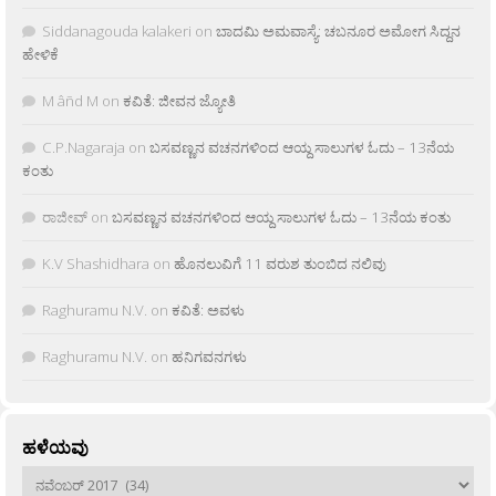
Siddanagouda kalakeri
on
ಬಾದಮಿ ಅಮವಾಸ್ಯೆ: ಚಬನೂರ ಅಮೋಗ ಸಿದ್ದನ
ಹೇಳಿಕೆ
M âñd M
on
ಕವಿತೆ: ಜೀವನ ಜ್ಯೋತಿ
C.P.Nagaraja
on
ಬಸವಣ್ಣನ ವಚನಗಳಿಂದ ಆಯ್ದ ಸಾಲುಗಳ ಓದು – 13ನೆಯ
ಕಂತು
ರಾಜೀವ್
on
ಬಸವಣ್ಣನ ವಚನಗಳಿಂದ ಆಯ್ದ ಸಾಲುಗಳ ಓದು – 13ನೆಯ ಕಂತು
K.V Shashidhara
on
ಹೊನಲುವಿಗೆ 11 ವರುಶ ತುಂಬಿದ ನಲಿವು
Raghuramu N.V.
on
ಕವಿತೆ: ಅವಳು
Raghuramu N.V.
on
ಹನಿಗವನಗಳು
ಹಳೆಯವು
ಹಳೆಯವು