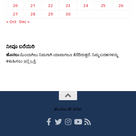
20
21
22
23
24
25
26
27
28
29
30
« Oct
Dec »
ನೀವೂ ಬರೆಯಿರಿ
ಹೊನಲು
ಮಿಂಬಾಗಿಲು ನಿಮಗಾಗಿ ಯಾವಾಗಲೂ ತೆರೆದಿರುತ್ತದೆ. ನಿಮ್ಮ ಬರಹಗಳನ್ನು
ಕಳುಹಿಸಲು
ಇಲ್ಲಿ ಒತ್ತಿ
.
ಹೊನಲು © 2026.