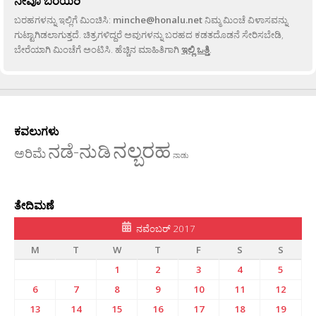
ನೀವೂ ಬರೆಯಿರಿ
ಬರಹಗಳನ್ನು ಇಲ್ಲಿಗೆ ಮಿಂಚಿಸಿ:
minche@honalu.net
ನಿಮ್ಮ ಮಿಂಚೆ ವಿಳಾಸವನ್ನು
ಗುಟ್ಟಾಗಿಡಲಾಗುತ್ತದೆ. ಚಿತ್ರಗಳಿದ್ದರೆ ಅವುಗಳನ್ನು ಬರಹದ ಕಡತದೊಡನೆ ಸೇರಿಸಬೇಡಿ,
ಬೇರೆಯಾಗಿ ಮಿಂಚೆಗೆ ಅಂಟಿಸಿ. ಹೆಚ್ಚಿನ ಮಾಹಿತಿಗಾಗಿ
ಇಲ್ಲಿ ಒತ್ತಿ
.
ಕವಲುಗಳು
ನಲ್ಬರಹ
ನಡೆ-ನುಡಿ
ಅರಿಮೆ
ನಾಡು
ತೇದಿಮಣೆ
ನವೆಂಬರ್ 2017
M
T
W
T
F
S
S
1
2
3
4
5
6
7
8
9
10
11
12
13
14
15
16
17
18
19