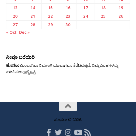
13
14
15
16
17
18
19
20
21
22
23
24
25
26
27
28
29
30
« Oct
Dec »
ನೀವೂ ಬರೆಯಿರಿ
ಹೊನಲು
ಮಿಂಬಾಗಿಲು ನಿಮಗಾಗಿ ಯಾವಾಗಲೂ ತೆರೆದಿರುತ್ತದೆ. ನಿಮ್ಮ ಬರಹಗಳನ್ನು
ಕಳುಹಿಸಲು
ಇಲ್ಲಿ ಒತ್ತಿ
.
ಹೊನಲು © 2026.