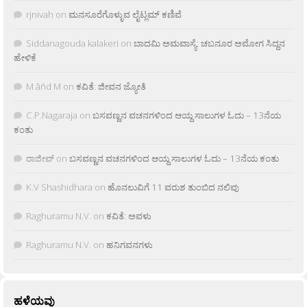
rjnivah
on
ಮನಸೂರೆಗೊಳ್ಳುವ ಲೈಟ್ಲಮ್ ಕಣಿವೆ
Siddanagouda kalakeri
on
ಬಾದಮಿ ಅಮವಾಸ್ಯೆ: ಚಬನೂರ ಅಮೋಗ ಸಿದ್ದನ
ಹೇಳಿಕೆ
M âñd M
on
ಕವಿತೆ: ಜೀವನ ಜ್ಯೋತಿ
C.P.Nagaraja
on
ಬಸವಣ್ಣನ ವಚನಗಳಿಂದ ಆಯ್ದ ಸಾಲುಗಳ ಓದು – 13ನೆಯ
ಕಂತು
ರಾಜೀವ್
on
ಬಸವಣ್ಣನ ವಚನಗಳಿಂದ ಆಯ್ದ ಸಾಲುಗಳ ಓದು – 13ನೆಯ ಕಂತು
K.V Shashidhara
on
ಹೊನಲುವಿಗೆ 11 ವರುಶ ತುಂಬಿದ ನಲಿವು
Raghuramu N.V.
on
ಕವಿತೆ: ಅವಳು
Raghuramu N.V.
on
ಹನಿಗವನಗಳು
ಹಳೆಯವು