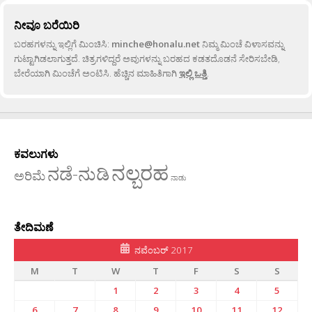
ನೀವೂ ಬರೆಯಿರಿ
ಬರಹಗಳನ್ನು ಇಲ್ಲಿಗೆ ಮಿಂಚಿಸಿ:
minche@honalu.net
ನಿಮ್ಮ ಮಿಂಚೆ ವಿಳಾಸವನ್ನು
ಗುಟ್ಟಾಗಿಡಲಾಗುತ್ತದೆ. ಚಿತ್ರಗಳಿದ್ದರೆ ಅವುಗಳನ್ನು ಬರಹದ ಕಡತದೊಡನೆ ಸೇರಿಸಬೇಡಿ,
ಬೇರೆಯಾಗಿ ಮಿಂಚೆಗೆ ಅಂಟಿಸಿ. ಹೆಚ್ಚಿನ ಮಾಹಿತಿಗಾಗಿ
ಇಲ್ಲಿ ಒತ್ತಿ
.
ಕವಲುಗಳು
ನಲ್ಬರಹ
ನಡೆ-ನುಡಿ
ಅರಿಮೆ
ನಾಡು
ತೇದಿಮಣೆ
ನವೆಂಬರ್ 2017
M
T
W
T
F
S
S
1
2
3
4
5
6
7
8
9
10
11
12