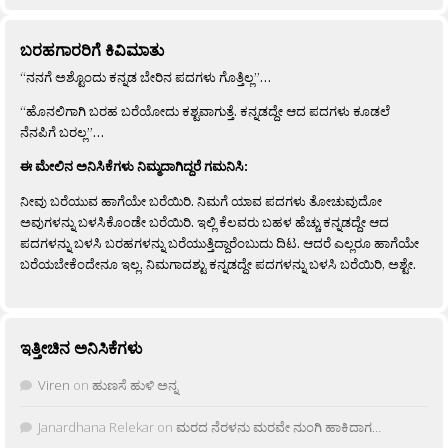
ಬರಹಗಾರರಿಗೆ ಕಿವಿಮಾತು
“ನನಗೆ ಅಶ್ಟೊಂದು ಕನ್ನಡ ಬೇರಿನ ಪದಗಳು ಗೊತ್ತಿಲ್ಲ”…
“ಹೊನಲಿಗಾಗಿ ಬರಹ ಬರೆಯೋದು ಕಶ್ಟವಾಗುತ್ತೆ. ಕನ್ನಡದ್ದೇ ಆದ ಪದಗಳು ಕೂಡಲೆ
ನೆನಪಿಗೆ ಬರಲ್ಲ”…
ಈ ಮೇಲಿನ ಅನಿಸಿಕೆಗಳು ನಿಮ್ಮದಾಗಿದ್ದರೆ ಗಮನಿಸಿ:
ನೀವು ಬರೆಯುವ ಹಾಗೆಯೇ ಬರೆಯಿರಿ. ನಿಮಗೆ ಯಾವ ಪದಗಳು ತೋಚುವುದೋ
ಅವುಗಳನ್ನು ಬಳಸಿಕೊಂಡೇ ಬರೆಯಿರಿ. ಇಲ್ಲಿ ಕೆಲವರು ಬಹಳ ಹೆಚ್ಚು ಕನ್ನಡದ್ದೇ ಆದ
ಪದಗಳನ್ನು ಬಳಸಿ ಬರಹಗಳನ್ನು ಬರೆಯುತ್ತಿದ್ದಾರೆಂಬುದು ದಿಟ. ಆದರೆ ಎಲ್ಲರೂ ಹಾಗೆಯೇ
ಬರೆಯಬೇಕೆಂದೇನೂ ಇಲ್ಲ. ನಿಮಗಾದಶ್ಟು ಕನ್ನಡದ್ದೇ ಪದಗಳನ್ನು ಬಳಸಿ ಬರೆಯಿರಿ, ಅಶ್ಟೇ.
ಇತ್ತೀಚಿನ ಅನಿಸಿಕೆಗಳು
Viren
on
ಹುಣಸೆ ಹುಳಿ ಅನ್ನ
Janardhana Relekar
on
ಮರದ ನೆರಳನು ಮರವೇ ನುಂಗಿ ಹಾಕಿದಾಗ…