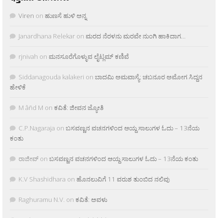
Viren
on
ಹುಣಸೆ ಹುಳಿ ಅನ್ನ
Janardhana Relekar
on
ಮರದ ನೆರಳನು ಮರವೇ ನುಂಗಿ ಹಾಕಿದಾಗ…
rjnivah
on
ಮನಸೂರೆಗೊಳ್ಳುವ ಲೈಟ್ಲಮ್ ಕಣಿವೆ
Siddanagouda kalakeri
on
ಬಾದಮಿ ಅಮವಾಸ್ಯೆ: ಚಬನೂರ ಅಮೋಗ ಸಿದ್ದನ
ಹೇಳಿಕೆ
M âñd M
on
ಕವಿತೆ: ಜೀವನ ಜ್ಯೋತಿ
C.P.Nagaraja
on
ಬಸವಣ್ಣನ ವಚನಗಳಿಂದ ಆಯ್ದ ಸಾಲುಗಳ ಓದು – 13ನೆಯ
ಕಂತು
ರಾಜೀವ್
on
ಬಸವಣ್ಣನ ವಚನಗಳಿಂದ ಆಯ್ದ ಸಾಲುಗಳ ಓದು – 13ನೆಯ ಕಂತು
K.V Shashidhara
on
ಹೊನಲುವಿಗೆ 11 ವರುಶ ತುಂಬಿದ ನಲಿವು
Raghuramu N.V.
on
ಕವಿತೆ: ಅವಳು