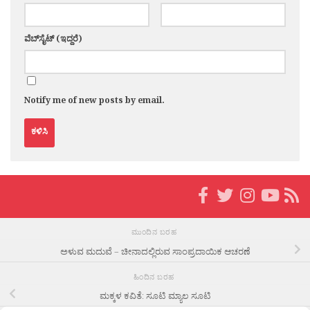
ವೆಬ್‌ಸೈಟ್ (ಇದ್ದರೆ)
Notify me of new posts by email.
ಮುಂದಿನ ಬರಹ
ಅಳುವ ಮದುವೆ – ಚೀನಾದಲ್ಲಿರುವ ಸಾಂಪ್ರದಾಯಿಕ ಆಚರಣೆ
ಹಿಂದಿನ ಬರಹ
ಮಕ್ಕಳ ಕವಿತೆ: ಸೂಟಿ ಮ್ಯಾಲ ಸೂಟಿ