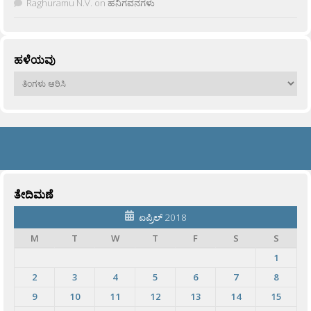
Raghuramu N.V.
on
ಹನಿಗವನಗಳು
ಹಳೆಯವು
ಹಳೆಯವು
ತೇದಿಮಣೆ
ಏಪ್ರಿಲ್ 2018
M
T
W
T
F
S
S
1
2
3
4
5
6
7
8
9
10
11
12
13
14
15