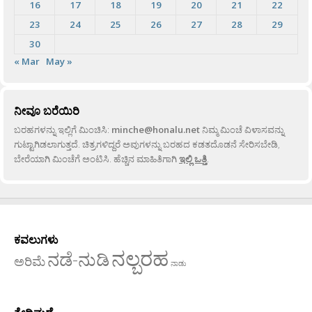
16
17
18
19
20
21
22
23
24
25
26
27
28
29
30
« Mar
May »
ನೀವೂ ಬರೆಯಿರಿ
ಬರಹಗಳನ್ನು ಇಲ್ಲಿಗೆ ಮಿಂಚಿಸಿ:
minche@honalu.net
ನಿಮ್ಮ ಮಿಂಚೆ ವಿಳಾಸವನ್ನು
ಗುಟ್ಟಾಗಿಡಲಾಗುತ್ತದೆ. ಚಿತ್ರಗಳಿದ್ದರೆ ಅವುಗಳನ್ನು ಬರಹದ ಕಡತದೊಡನೆ ಸೇರಿಸಬೇಡಿ,
ಬೇರೆಯಾಗಿ ಮಿಂಚೆಗೆ ಅಂಟಿಸಿ. ಹೆಚ್ಚಿನ ಮಾಹಿತಿಗಾಗಿ
ಇಲ್ಲಿ ಒತ್ತಿ
.
ಕವಲುಗಳು
ನಲ್ಬರಹ
ನಡೆ-ನುಡಿ
ಅರಿಮೆ
ನಾಡು