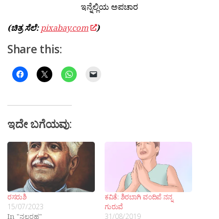
ಇನ್ನೆಲ್ಲಿಯ ಅಪಚಾರ
(ಚಿತ್ರ ಸೆಲೆ:
pixabay.com
)
Share this:
ಇದೇ ಬಗೆಯವು:
ರಸರುಶಿ
ಕವಿತೆ: ಶಿರಬಾಗಿ ವಂದಿಪೆ ನನ್ನ
15/07/2023
ಗುರುವೆ
In "ನಲ್ಬರಹ"
31/08/2019