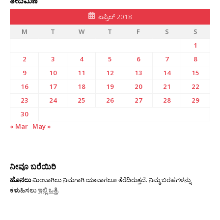
ತೇದಿಮಣೆ
ಏಪ್ರಿಲ್ 2018
M
T
W
T
F
S
S
1
2
3
4
5
6
7
8
9
10
11
12
13
14
15
16
17
18
19
20
21
22
23
24
25
26
27
28
29
30
« Mar
May »
ನೀವೂ ಬರೆಯಿರಿ
ಹೊನಲು
ಮಿಂಬಾಗಿಲು ನಿಮಗಾಗಿ ಯಾವಾಗಲೂ ತೆರೆದಿರುತ್ತದೆ. ನಿಮ್ಮ ಬರಹಗಳನ್ನು
ಕಳುಹಿಸಲು
ಇಲ್ಲಿ ಒತ್ತಿ
.