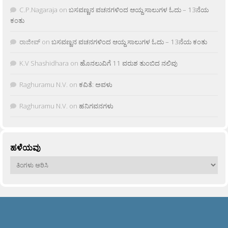
C.P.Nagaraja
on
ಬಸವಣ್ಣನ ವಚನಗಳಿಂದ ಆಯ್ದ ಸಾಲುಗಳ ಓದು – 13ನೆಯ
ಕಂತು
ರಾಜೀವ್
on
ಬಸವಣ್ಣನ ವಚನಗಳಿಂದ ಆಯ್ದ ಸಾಲುಗಳ ಓದು – 13ನೆಯ ಕಂತು
K.V Shashidhara
on
ಹೊನಲುವಿಗೆ 11 ವರುಶ ತುಂಬಿದ ನಲಿವು
Raghuramu N.V.
on
ಕವಿತೆ: ಅವಳು
Raghuramu N.V.
on
ಹನಿಗವನಗಳು
ಹಳೆಯವು
ಹಳೆಯವು