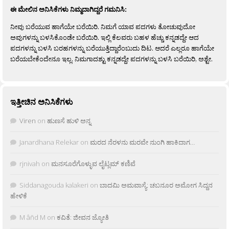
ಈ ಮೇಲಿನ ಅನಿಸಿಕೆಗಳು ನಿಮ್ಮದಾಗಿದ್ದರೆ ಗಮನಿಸಿ:
ನೀವು ಬರೆಯುವ ಹಾಗೆಯೇ ಬರೆಯಿರಿ. ನಿಮಗೆ ಯಾವ ಪದಗಳು ತೋಚುವುದೋ
ಅವುಗಳನ್ನು ಬಳಸಿಕೊಂಡೇ ಬರೆಯಿರಿ. ಇಲ್ಲಿ ಕೆಲವರು ಬಹಳ ಹೆಚ್ಚು ಕನ್ನಡದ್ದೇ ಆದ
ಪದಗಳನ್ನು ಬಳಸಿ ಬರಹಗಳನ್ನು ಬರೆಯುತ್ತಿದ್ದಾರೆಂಬುದು ದಿಟ. ಆದರೆ ಎಲ್ಲರೂ ಹಾಗೆಯೇ
ಬರೆಯಬೇಕೆಂದೇನೂ ಇಲ್ಲ. ನಿಮಗಾದಶ್ಟು ಕನ್ನಡದ್ದೇ ಪದಗಳನ್ನು ಬಳಸಿ ಬರೆಯಿರಿ, ಅಶ್ಟೇ.
ಇತ್ತೀಚಿನ ಅನಿಸಿಕೆಗಳು
Viren
on
ಹುಣಸೆ ಹುಳಿ ಅನ್ನ
Janardhana Relekar
on
ಮರದ ನೆರಳನು ಮರವೇ ನುಂಗಿ ಹಾಕಿದಾಗ…
rjnivah
on
ಮನಸೂರೆಗೊಳ್ಳುವ ಲೈಟ್ಲಮ್ ಕಣಿವೆ
Siddanagouda kalakeri
on
ಬಾದಮಿ ಅಮವಾಸ್ಯೆ: ಚಬನೂರ ಅಮೋಗ ಸಿದ್ದನ
ಹೇಳಿಕೆ
M âñd M
on
ಕವಿತೆ: ಜೀವನ ಜ್ಯೋತಿ