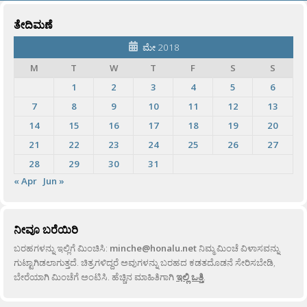
ತೇದಿಮಣೆ
ಮೇ 2018
M
T
W
T
F
S
S
1
2
3
4
5
6
7
8
9
10
11
12
13
14
15
16
17
18
19
20
21
22
23
24
25
26
27
28
29
30
31
« Apr
Jun »
ನೀವೂ ಬರೆಯಿರಿ
ಬರಹಗಳನ್ನು ಇಲ್ಲಿಗೆ ಮಿಂಚಿಸಿ:
minche@honalu.net
ನಿಮ್ಮ ಮಿಂಚೆ ವಿಳಾಸವನ್ನು
ಗುಟ್ಟಾಗಿಡಲಾಗುತ್ತದೆ. ಚಿತ್ರಗಳಿದ್ದರೆ ಅವುಗಳನ್ನು ಬರಹದ ಕಡತದೊಡನೆ ಸೇರಿಸಬೇಡಿ,
ಬೇರೆಯಾಗಿ ಮಿಂಚೆಗೆ ಅಂಟಿಸಿ. ಹೆಚ್ಚಿನ ಮಾಹಿತಿಗಾಗಿ
ಇಲ್ಲಿ ಒತ್ತಿ
.