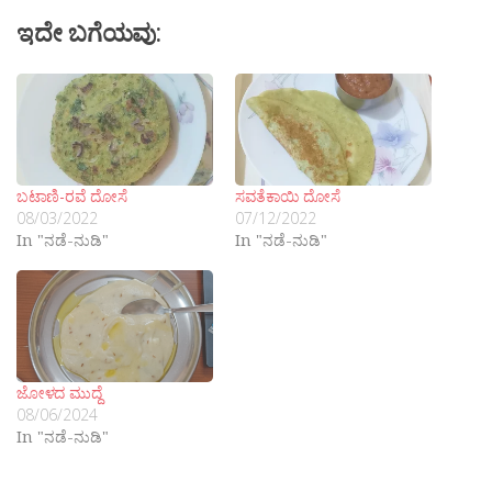
ಇದೇ ಬಗೆಯವು:
ಬಟಾಣಿ-ರವೆ ದೋಸೆ
ಸವತೆಕಾಯಿ ದೋಸೆ
08/03/2022
07/12/2022
In "ನಡೆ-ನುಡಿ"
In "ನಡೆ-ನುಡಿ"
ಜೋಳದ ಮುದ್ದೆ
08/06/2024
In "ನಡೆ-ನುಡಿ"