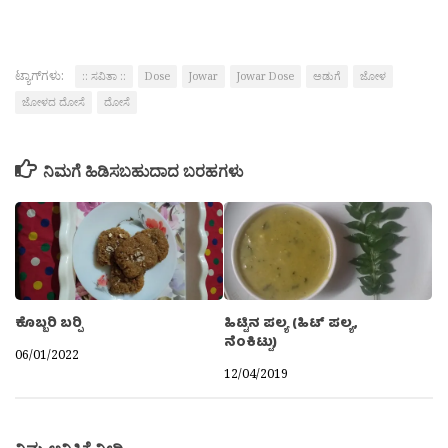
ಟ್ಯಾಗ್‌ಗಳು:
:: ಸವಿತಾ ::
Dose
Jowar
Jowar Dose
ಅಡುಗೆ
ಜೋಳ
ಜೋಳದ ದೋಸೆ
ದೋಸೆ
ನಿಮಗೆ ಹಿಡಿಸಬಹುದಾದ ಬರಹಗಳು
ಕೊಬ್ಬರಿ ಬರ‍್ಪಿ
ಹಿಟ್ಟಿನ ಪಲ್ಯ (ಹಿಟ್ ಪಲ್ಯ,
ನೆಂಕಿಟ್ಟು)
06/01/2022
12/04/2019