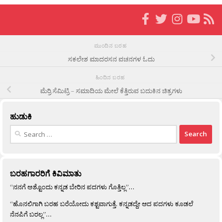
ಮುಂದಿನ ಬರಹ
ಸಕಲೇಶ ಮಾದರಸನ ವಚನಗಳ ಓದು
ಹಿಂದಿನ ಬರಹ
ಮೆರ‍್ರಿ ಸೆಮಿಟ್ರಿ – ಸಮಾದಿಯ ಮೇಲೆ ಕೆತ್ತಿರುವ ಬದುಕಿನ ಚಿತ್ರಗಳು
ಹುಡುಕಿ
Search
for:
ಬರಹಗಾರರಿಗೆ ಕಿವಿಮಾತು
“ನನಗೆ ಅಶ್ಟೊಂದು ಕನ್ನಡ ಬೇರಿನ ಪದಗಳು ಗೊತ್ತಿಲ್ಲ”…
“ಹೊನಲಿಗಾಗಿ ಬರಹ ಬರೆಯೋದು ಕಶ್ಟವಾಗುತ್ತೆ. ಕನ್ನಡದ್ದೇ ಆದ ಪದಗಳು ಕೂಡಲೆ
ನೆನಪಿಗೆ ಬರಲ್ಲ”…