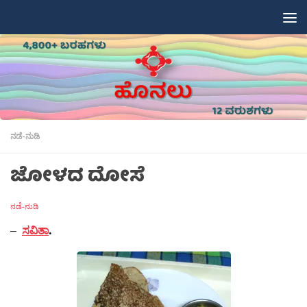
Skip to content
ನಡೆ-ನುಡಿ
ಜೋಳದ ದೋಸೆ
ನಡೆ-ನುಡಿ
–
ಸವಿತಾ
.