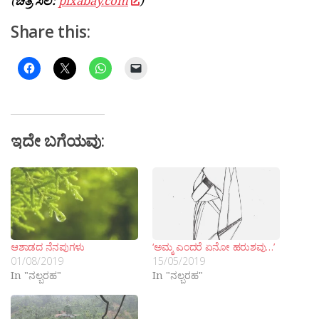
(
ಚಿತ್ರ ಸೆಲೆ:
pixabay.com
)
Share this:
ಇದೇ ಬಗೆಯವು:
ಆಶಾಡದ ನೆನಪುಗಳು
‘ಅಮ್ಮ ಎಂದರೆ ಏನೋ ಹರುಶವು…’
01/08/2019
15/05/2019
In "ನಲ್ಬರಹ"
In "ನಲ್ಬರಹ"