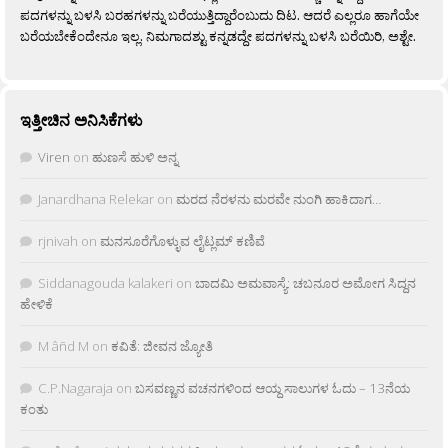
ಪದಗಳನ್ನು ಬಳಸಿ ಬರಹಗಳನ್ನು ಬರೆಯುತ್ತಿದ್ದಾರೆಂಬುದು ದಿಟ. ಆದರೆ ಎಲ್ಲರೂ ಹಾಗೆಯೇ
ಬರೆಯಬೇಕೆಂದೇನೂ ಇಲ್ಲ. ನಿಮಗಾದಶ್ಟು ಕನ್ನಡದ್ದೇ ಪದಗಳನ್ನು ಬಳಸಿ ಬರೆಯಿರಿ, ಅಶ್ಟೇ.
ಇತ್ತೀಚಿನ ಅನಿಸಿಕೆಗಳು
Viren
on
ಹುಣಸೆ ಹುಳಿ ಅನ್ನ
Janardhana Relekar
on
ಮರದ ನೆರಳನು ಮರವೇ ನುಂಗಿ ಹಾಕಿದಾಗ…
rjnivah
on
ಮನಸೂರೆಗೊಳ್ಳುವ ಲೈಟ್ಲಮ್ ಕಣಿವೆ
Siddanagouda kalakeri
on
ಬಾದಮಿ ಅಮವಾಸ್ಯೆ: ಚಬನೂರ ಅಮೋಗ ಸಿದ್ದನ
ಹೇಳಿಕೆ
M âñd M
on
ಕವಿತೆ: ಜೀವನ ಜ್ಯೋತಿ
C.P.Nagaraja
on
ಬಸವಣ್ಣನ ವಚನಗಳಿಂದ ಆಯ್ದ ಸಾಲುಗಳ ಓದು – 13ನೆಯ
ಕಂತು