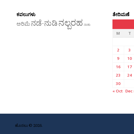
ಕವಲುಗಳು
ತೇದಿಮಣೆ
ನಲ್ಬರಹ
ನಡೆ-ನುಡಿ
ಅರಿಮೆ
ನಾಡು
M
T
2
3
9
10
16
17
23
24
30
« Oct
Dec 
ಹೊನಲು © 2026.