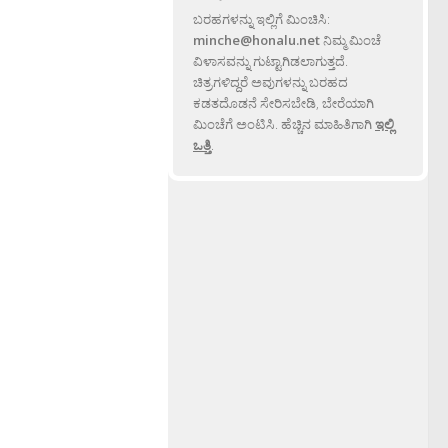
ಬರಹಗಳನ್ನು ಇಲ್ಲಿಗೆ ಮಿಂಚಿಸಿ:
minche@honalu.net
ನಿಮ್ಮ ಮಿಂಚೆ
ವಿಳಾಸವನ್ನು ಗುಟ್ಟಾಗಿಡಲಾಗುತ್ತದೆ.
ಚಿತ್ರಗಳಿದ್ದರೆ ಅವುಗಳನ್ನು ಬರಹದ
ಕಡತದೊಡನೆ ಸೇರಿಸಬೇಡಿ, ಬೇರೆಯಾಗಿ
ಮಿಂಚೆಗೆ ಅಂಟಿಸಿ. ಹೆಚ್ಚಿನ ಮಾಹಿತಿಗಾಗಿ
ಇಲ್ಲಿ
ಒತ್ತಿ
.