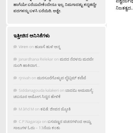
ಐಶ್ವರ್ಯವ
ಹಾಗೆಯೇ ಬರೆಯಬೇಕೆಂದೇನೂ ಇಲ್ಲ. ನಿಮಗಾದಶ್ಟು ಕನ್ನಡದ್ದೇ
ನಿಜತತ್ವದ..
ಪದಗಳನ್ನು ಬಳಸಿ ಬರೆಯಿರಿ, ಅಶ್ಟೇ.
ಇತ್ತೀಚಿನ ಅನಿಸಿಕೆಗಳು
Viren
on
ಹುಣಸೆ ಹುಳಿ ಅನ್ನ
Janardhana Relekar
on
ಮರದ ನೆರಳನು ಮರವೇ
ನುಂಗಿ ಹಾಕಿದಾಗ…
rjnivah
on
ಮನಸೂರೆಗೊಳ್ಳುವ ಲೈಟ್ಲಮ್ ಕಣಿವೆ
Siddanagouda kalakeri
on
ಬಾದಮಿ ಅಮವಾಸ್ಯೆ:
ಚಬನೂರ ಅಮೋಗ ಸಿದ್ದನ ಹೇಳಿಕೆ
M âñd M
on
ಕವಿತೆ: ಜೀವನ ಜ್ಯೋತಿ
C.P.Nagaraja
on
ಬಸವಣ್ಣನ ವಚನಗಳಿಂದ ಆಯ್ದ
ಸಾಲುಗಳ ಓದು – 13ನೆಯ ಕಂತು