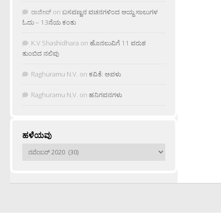
ರಾಜೀವ್
on
ಬಸವಣ್ಣನ ವಚನಗಳಿಂದ ಆಯ್ದ ಸಾಲುಗಳ
ಓದು – 13ನೆಯ ಕಂತು
K.V Shashidhara
on
ಹೊನಲುವಿಗೆ 11 ವರುಶ
ತುಂಬಿದ ನಲಿವು
Raghuramu N.V.
on
ಕವಿತೆ: ಅವಳು
Raghuramu N.V.
on
ಹನಿಗವನಗಳು
ಹಳೆಯವು
ಹಳೆಯವು