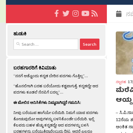
ನವ
ಹುಡುಕಿ
Search
for:
ಬರಹಗಾರರಿಗೆ ಕಿವಿಮಾತು
“ನನಗೆ ಅಶ್ಟೊಂದು ಕನ್ನಡ ಬೇರಿನ ಪದಗಳು ಗೊತ್ತಿಲ್ಲ”…
ನಲ್ಬರಹ
17
“ಹೊನಲಿಗಾಗಿ ಬರಹ ಬರೆಯೋದು ಕಶ್ಟವಾಗುತ್ತೆ. ಕನ್ನಡದ್ದೇ ಆದ
ಮೆರೆ
ಪದಗಳು ಕೂಡಲೆ ನೆನಪಿಗೆ ಬರಲ್ಲ”…
ಆಯ್ದ
ಈ ಮೇಲಿನ ಅನಿಸಿಕೆಗಳು ನಿಮ್ಮದಾಗಿದ್ದರೆ ಗಮನಿಸಿ:
– ಸಿ.ಪಿ.ನ
ನೀವು ಬರೆಯುವ ಹಾಗೆಯೇ ಬರೆಯಿರಿ. ನಿಮಗೆ ಯಾವ ಪದಗಳು
ತೋಚುವುದೋ ಅವುಗಳನ್ನು ಬಳಸಿಕೊಂಡೇ ಬರೆಯಿರಿ. ಇಲ್ಲಿ
12ನೆಯ ಶ
ಕೆಲವರು ಬಹಳ ಹೆಚ್ಚು ಕನ್ನಡದ್ದೇ ಆದ ಪದಗಳನ್ನು ಬಳಸಿ
ಅಂಕಿತ ನ
ಬರಹಗಳನ್ನು ಬರೆಯುತ್ತಿದ್ದಾರೆಂಬುದು ದಿಟ. ಆದರೆ ಎಲ್ಲರೂ