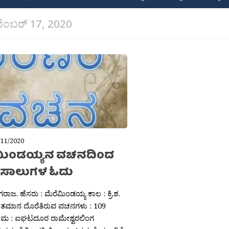
ೆಂಬರ್ 17, 2020
/11/2020
ಮಿಂಡಯ್ಯನ ವಚನದಿಂದ
 ಸಾಲುಗಳ ಓದು
ಾಗರಾಜ. ಹೆಸರು : ಮೆರೆಮಿಂಡಯ್ಯ ಕಾಲ : ಕ್ರಿ.ಶ.
ತಮಾನ ದೊರೆತಿರುವ ವಚನಗಳು : 109
ಾಮ : ಐಘಟದೂರ ರಾಮೇಶ್ವರಲಿಂಗ