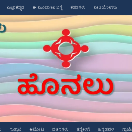
ಎಲ್ಲರಕನ್ನಡ
ಈ ಮಿಂಬಾಗಿಲ ಬಗ್ಗೆ
ಕಡತಗಳು
ವೀಡಿಯೋಗಳು
ು
ಸುತ್ತಾಟ
ಆಟೋಟ
ವಚನಗಳು
ತನ್ನೇಳಿಗೆ
ಹಿನ್ನಡವಳಿ
ಗ್ಯಾಜೆ