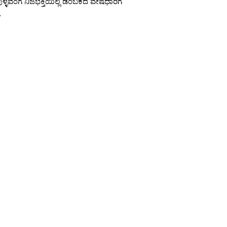
ುಳ್ಳವಂಗೆ ನಿಜಭಕ್ತಿಯಿಲ್ಲ ಡಂಬಕದ ವೇಷಧಾರಿಗೆ
.