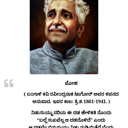
ಮೋಹ
( ಬಂಗಾಳಿ ಕವಿ ರವೀಂದ್ರನಾತ ಟಾಗೋರ್ ಅವರ ಕವನದ
ಅನುವಾದ. ಇವರ ಕಾಲ: ಕ್ರಿ.ಶ.1861-1941. )
ನಿಡುಸುಯ್ದು ನದಿಯ ಈ ದಡ ಹೇಳಿತತಿ ನೊಂದು
“ಬಲ್ಲೆ ಸುಖವೆಲ್ಲ ಆ ದಡದೊಳಿದೆ” ಎಂದು
ಆ ದಡವೊ ಬಿಸುಸುಯ್ದು ನಿಡು ನುಡಿಯಿತೆದೆ ಬೆಂದು