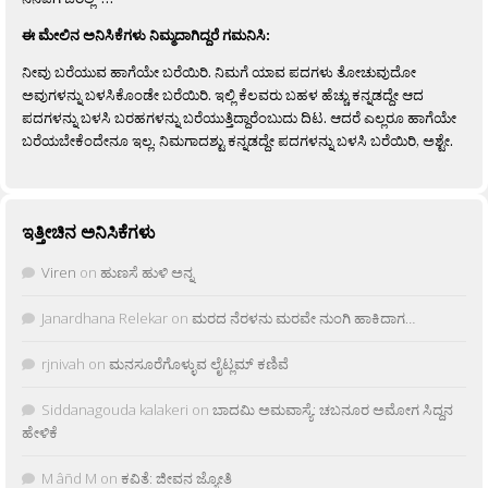
ಈ ಮೇಲಿನ ಅನಿಸಿಕೆಗಳು ನಿಮ್ಮದಾಗಿದ್ದರೆ ಗಮನಿಸಿ:
ನೀವು ಬರೆಯುವ ಹಾಗೆಯೇ ಬರೆಯಿರಿ. ನಿಮಗೆ ಯಾವ ಪದಗಳು ತೋಚುವುದೋ
ಅವುಗಳನ್ನು ಬಳಸಿಕೊಂಡೇ ಬರೆಯಿರಿ. ಇಲ್ಲಿ ಕೆಲವರು ಬಹಳ ಹೆಚ್ಚು ಕನ್ನಡದ್ದೇ ಆದ
ಪದಗಳನ್ನು ಬಳಸಿ ಬರಹಗಳನ್ನು ಬರೆಯುತ್ತಿದ್ದಾರೆಂಬುದು ದಿಟ. ಆದರೆ ಎಲ್ಲರೂ ಹಾಗೆಯೇ
ಬರೆಯಬೇಕೆಂದೇನೂ ಇಲ್ಲ. ನಿಮಗಾದಶ್ಟು ಕನ್ನಡದ್ದೇ ಪದಗಳನ್ನು ಬಳಸಿ ಬರೆಯಿರಿ, ಅಶ್ಟೇ.
ಇತ್ತೀಚಿನ ಅನಿಸಿಕೆಗಳು
Viren
on
ಹುಣಸೆ ಹುಳಿ ಅನ್ನ
Janardhana Relekar
on
ಮರದ ನೆರಳನು ಮರವೇ ನುಂಗಿ ಹಾಕಿದಾಗ…
rjnivah
on
ಮನಸೂರೆಗೊಳ್ಳುವ ಲೈಟ್ಲಮ್ ಕಣಿವೆ
Siddanagouda kalakeri
on
ಬಾದಮಿ ಅಮವಾಸ್ಯೆ: ಚಬನೂರ ಅಮೋಗ ಸಿದ್ದನ
ಹೇಳಿಕೆ
M âñd M
on
ಕವಿತೆ: ಜೀವನ ಜ್ಯೋತಿ