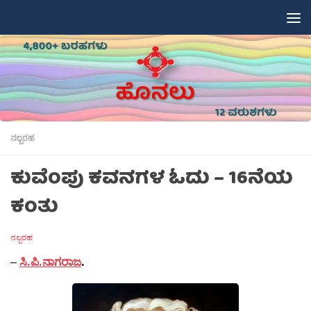
Skip to content
ನಲ್ಬರಹ
ಕುವೆಂಪು ಕವನಗಳ ಓದು – 16ನೆಯ
ಕಂತು
ನಲ್ಬರಹ
–
ಸಿ.ಪಿ.ನಾಗರಾಜ
.