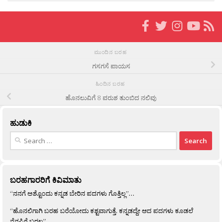
ಮುಂದಿನ ಬರಹ
ಗಸಗಸೆ ಪಾಯಸ
ಹಿಂದಿನ ಬರಹ
ಹೊನಲುವಿಗೆ 8 ವರುಶ ತುಂಬಿದ ನಲಿವು
ಹುಡುಕಿ
Search
for:
ಬರಹಗಾರರಿಗೆ ಕಿವಿಮಾತು
“ನನಗೆ ಅಶ್ಟೊಂದು ಕನ್ನಡ ಬೇರಿನ ಪದಗಳು ಗೊತ್ತಿಲ್ಲ”…
“ಹೊನಲಿಗಾಗಿ ಬರಹ ಬರೆಯೋದು ಕಶ್ಟವಾಗುತ್ತೆ. ಕನ್ನಡದ್ದೇ ಆದ ಪದಗಳು ಕೂಡಲೆ
ನೆನಪಿಗೆ ಬರಲ್ಲ”…