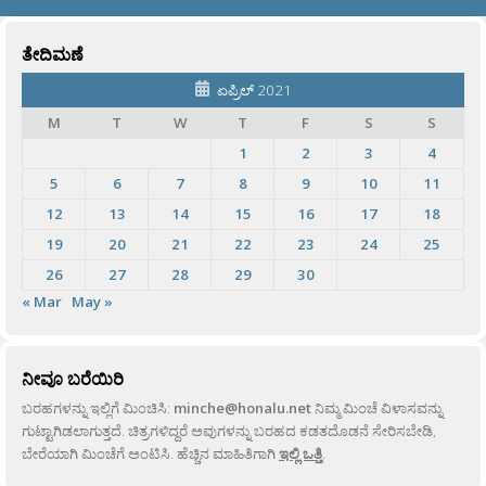
ತೇದಿಮಣೆ
ಏಪ್ರಿಲ್ 2021
M
T
W
T
F
S
S
1
2
3
4
5
6
7
8
9
10
11
12
13
14
15
16
17
18
19
20
21
22
23
24
25
26
27
28
29
30
« Mar
May »
ನೀವೂ ಬರೆಯಿರಿ
ಬರಹಗಳನ್ನು ಇಲ್ಲಿಗೆ ಮಿಂಚಿಸಿ:
minche@honalu.net
ನಿಮ್ಮ ಮಿಂಚೆ ವಿಳಾಸವನ್ನು
ಗುಟ್ಟಾಗಿಡಲಾಗುತ್ತದೆ. ಚಿತ್ರಗಳಿದ್ದರೆ ಅವುಗಳನ್ನು ಬರಹದ ಕಡತದೊಡನೆ ಸೇರಿಸಬೇಡಿ,
ಬೇರೆಯಾಗಿ ಮಿಂಚೆಗೆ ಅಂಟಿಸಿ. ಹೆಚ್ಚಿನ ಮಾಹಿತಿಗಾಗಿ
ಇಲ್ಲಿ ಒತ್ತಿ
.