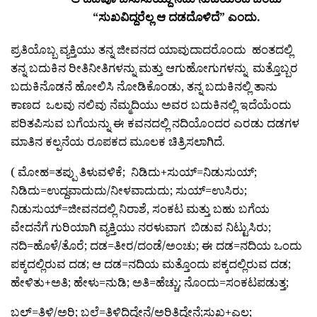
“ಸುಖವಿದ್ದರೆಲ್ಲ ಆ ದಡದೊಳಿದೆ” ಎಂದು.
ಪ್ರತಿಯೊಬ್ಬ ವ್ಯಕ್ತಿಯು ತನ್ನ ಜೀವನದ ಯಾವುದಾದರೊಂದು ಹಂತದಲ್ಲಿ
ತನ್ನ ಬದುಕಿನ ರೀತಿನೀತಿಗಳನ್ನು ಮತ್ತು ಆಗುಹೋಗುಗಳನ್ನು ಮತ್ತೊಬ್ಬರ
ಬದುಕಿನೊಡನೆ ಹೋಲಿಸಿ ನೋಡಿಕೊಂಡು, ತನ್ನ ಬದುಕಿನಲ್ಲಿ ತಾನು
ಕಾಣದ ಒಲವು ನಲಿವು ನೆಮ್ಮದಿಯು ಅವರ ಬದುಕಿನಲ್ಲಿ ಇದೆಯೆಂದು
ಪರಿತಪಿಸುವ ಬಗೆಯನ್ನು ಈ ಕವನದಲ್ಲಿ ನದಿಯೊಂದರ ಎರಡು ದಡಗಳ
ಮಾತಿನ ಕಲ್ಪನೆಯ ರೂಪಕದ ಮೂಲಕ ಚಿತ್ರಿಸಲಾಗಿದೆ.
( ಮೋಹ=ತಪ್ಪು ತಿಳುವಳಿಕೆ; ನಿಡಿದು+ಸುಯ್=ನಿಡುಸುಯ್;
ನಿಡಿದು=ಉದ್ದವಾದುದು/ನೀಳವಾದುದು; ಸುಯ್=ಉಸಿರು;
ನಿಡುಸುಯ್=ಜೀವನದಲ್ಲಿ ನಿರಾಶೆ, ಸಂಕಟ ಮತ್ತು ಬಹು ಬಗೆಯ
ವೇದನೆಗೆ ಗುರಿಯಾಗಿ ವ್ಯಕ್ತಿಯು ನರಳುವಾಗ ಬಿಡುವ ನಿಟ್ಟುಸಿರು;
ನದಿ=ಹೊಳೆ/ತೊರೆ; ದಡ=ತೀರ/ದಂಡೆ/ಅಂಚು; ಈ ದಡ=ನದಿಯ ಒಂದು
ಪಕ್ಕದಲ್ಲಿರುವ ದಡ; ಆ ದಡ=ನದಿಯ ಮತ್ತೊಂದು ಪಕ್ಕದಲ್ಲಿರುವ ದಡ;
ಹೇಳಿತು+ಅತಿ; ಹೇಳು=ನುಡಿ; ಅತಿ=ಹೆಚ್ಚು; ನೊಂದು=ಸಂಕಟಪಡುತ್ತ;
ಬಲ್=ತಿಳಿ/ಅರಿ; ಬಲ್ಲೆ=ತಿಳಿದಿದ್ದೇನೆ/ಅರಿತಿದ್ದೇನೆ;ಸುಖ+ಎಲ್ಲ;