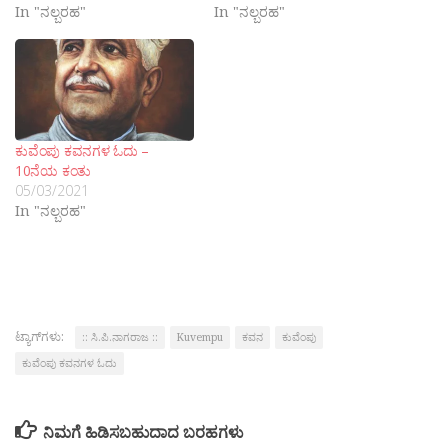
In "ನಲ್ಬರಹ"
In "ನಲ್ಬರಹ"
ಕುವೆಂಪು ಕವನಗಳ ಓದು –
10ನೆಯ ಕಂತು
05/03/2021
In "ನಲ್ಬರಹ"
ಟ್ಯಾಗ್‌ಗಳು:
:: ಸಿ.ಪಿ.ನಾಗರಾಜ ::
Kuvempu
ಕವನ
ಕುವೆಂಪು
ಕುವೆಂಪು ಕವನಗಳ ಓದು
ನಿಮಗೆ ಹಿಡಿಸಬಹುದಾದ ಬರಹಗಳು