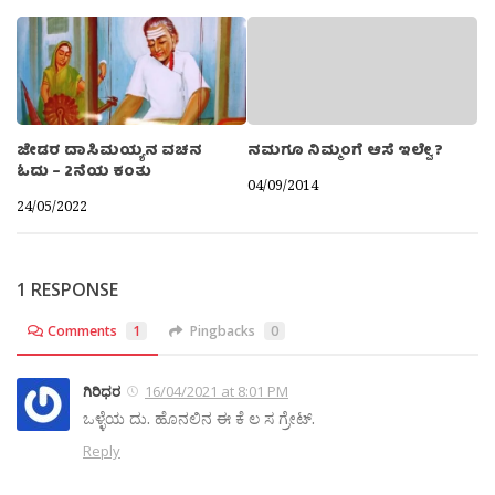
ಜೇಡರ ದಾಸಿಮಯ್ಯನ ವಚನ
ನಮಗೂ ನಿಮ್ಮಂಗೆ ಆಸೆ ಇಲ್ವೇ ?
ಓದು – 2ನೆಯ ಕಂತು
04/09/2014
24/05/2022
1 RESPONSE
Comments
1
Pingbacks
0
ಗಿರಿಧರ
16/04/2021 at 8:01 PM
ಒಳ್ಳೆಯ ದು. ಹೊನಲಿನ ಈ ಕೆ ಲ ಸ ಗ್ರೇಟ್.
Reply