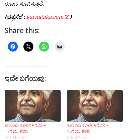
ರೂಪಕ ಸೂಚಿಸುತ್ತಿದೆ.
(ಚಿತ್ರಸೆಲೆ :
karnataka.com
)
Share this:
ಇದೇ ಬಗೆಯವು:
ಕುವೆಂಪು ಕವನಗಳ ಓದು –
ಕುವೆಂಪು ಕವನಗಳ ಓದು –
17ನೆಯ ಕಂತು
15ನೆಯ ಕಂತು
24/04/2021
09/04/2021