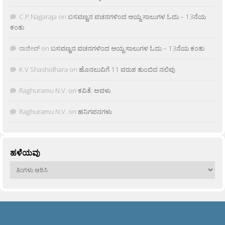
C.P.Nagaraja
on
ಬಸವಣ್ಣನ ವಚನಗಳಿಂದ ಆಯ್ದ ಸಾಲುಗಳ ಓದು – 13ನೆಯ
ಕಂತು
ರಾಜೀವ್
on
ಬಸವಣ್ಣನ ವಚನಗಳಿಂದ ಆಯ್ದ ಸಾಲುಗಳ ಓದು – 13ನೆಯ ಕಂತು
K.V Shashidhara
on
ಹೊನಲುವಿಗೆ 11 ವರುಶ ತುಂಬಿದ ನಲಿವು
Raghuramu N.V.
on
ಕವಿತೆ: ಅವಳು
Raghuramu N.V.
on
ಹನಿಗವನಗಳು
ಹಳೆಯವು
ಹಳೆಯವು