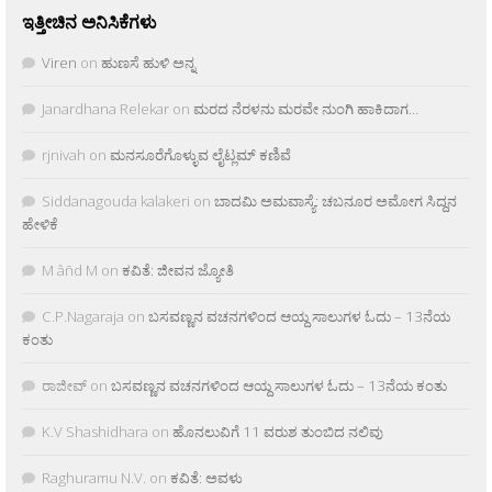
ಇತ್ತೀಚಿನ ಅನಿಸಿಕೆಗಳು
Viren
on
ಹುಣಸೆ ಹುಳಿ ಅನ್ನ
Janardhana Relekar
on
ಮರದ ನೆರಳನು ಮರವೇ ನುಂಗಿ ಹಾಕಿದಾಗ…
rjnivah
on
ಮನಸೂರೆಗೊಳ್ಳುವ ಲೈಟ್ಲಮ್ ಕಣಿವೆ
Siddanagouda kalakeri
on
ಬಾದಮಿ ಅಮವಾಸ್ಯೆ: ಚಬನೂರ ಅಮೋಗ ಸಿದ್ದನ
ಹೇಳಿಕೆ
M âñd M
on
ಕವಿತೆ: ಜೀವನ ಜ್ಯೋತಿ
C.P.Nagaraja
on
ಬಸವಣ್ಣನ ವಚನಗಳಿಂದ ಆಯ್ದ ಸಾಲುಗಳ ಓದು – 13ನೆಯ
ಕಂತು
ರಾಜೀವ್
on
ಬಸವಣ್ಣನ ವಚನಗಳಿಂದ ಆಯ್ದ ಸಾಲುಗಳ ಓದು – 13ನೆಯ ಕಂತು
K.V Shashidhara
on
ಹೊನಲುವಿಗೆ 11 ವರುಶ ತುಂಬಿದ ನಲಿವು
Raghuramu N.V.
on
ಕವಿತೆ: ಅವಳು