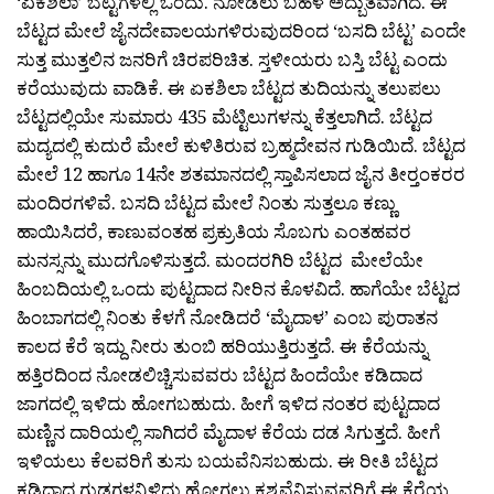
‘ಏಕಶಿಲಾ’ ಬೆಟ್ಟಗಳಲ್ಲಿ ಒಂದು. ನೋಡಲು ಬಹಳ ಅದ್ಬುತವಾಗಿದೆ. ಈ
ಬೆಟ್ಟದ ಮೇಲೆ ಜೈನದೇವಾಲಯಗಳಿರುವುದರಿಂದ ‘ಬಸದಿ ಬೆಟ್ಟ’ ಎಂದೇ
ಸುತ್ತ ಮುತ್ತಲಿನ ಜನರಿಗೆ ಚಿರಪರಿಚಿತ. ಸ್ತಳೀಯರು ಬಸ್ತಿ ಬೆಟ್ಟ ಎಂದು
ಕರೆಯುವುದು ವಾಡಿಕೆ. ಈ ಏಕಶಿಲಾ ಬೆಟ್ಟದ ತುದಿಯನ್ನು ತಲುಪಲು
ಬೆಟ್ಟದಲ್ಲಿಯೇ ಸುಮಾರು 435 ಮೆಟ್ಟಿಲುಗಳನ್ನು ಕೆತ್ತಲಾಗಿದೆ. ಬೆಟ್ಟದ
ಮದ್ಯದಲ್ಲಿ ಕುದುರೆ ಮೇಲೆ ಕುಳಿತಿರುವ ಬ್ರಹ್ಮದೇವನ ಗುಡಿಯಿದೆ. ಬೆಟ್ಟದ
ಮೇಲೆ 12 ಹಾಗೂ 14ನೇ ಶತಮಾನದಲ್ಲಿ ಸ್ತಾಪಿಸಲಾದ ಜೈನ ತೀರ‍್ತಂಕರರ
ಮಂದಿರಗಳಿವೆ. ಬಸದಿ ಬೆಟ್ಟದ ಮೇಲೆ ನಿಂತು ಸುತ್ತಲೂ ಕಣ್ಣು
ಹಾಯಿಸಿದರೆ, ಕಾಣುವಂತಹ ಪ್ರಕ್ರುತಿಯ ಸೊಬಗು ಎಂತಹವರ
ಮನಸ್ಸನ್ನು ಮುದಗೊಳಿಸುತ್ತದೆ. ಮಂದರಗಿರಿ ಬೆಟ್ಟದ ಮೇಲೆಯೇ
ಹಿಂಬದಿಯಲ್ಲಿ ಒಂದು ಪುಟ್ಟದಾದ ನೀರಿನ ಕೊಳವಿದೆ. ಹಾಗೆಯೇ ಬೆಟ್ಟದ
ಹಿಂಬಾಗದಲ್ಲಿ ನಿಂತು ಕೆಳಗೆ ನೋಡಿದರೆ ‘ಮೈದಾಳ’ ಎಂಬ ಪುರಾತನ
ಕಾಲದ ಕೆರೆ ಇದ್ದು ನೀರು ತುಂಬಿ ಹರಿಯುತ್ತಿರುತ್ತದೆ. ಈ ಕೆರೆಯನ್ನು
ಹತ್ತಿರದಿಂದ ನೋಡಲಿಚ್ಚಿಸುವವರು ಬೆಟ್ಟದ ಹಿಂದೆಯೇ ಕಡಿದಾದ
ಜಾಗದಲ್ಲಿ ಇಳಿದು ಹೋಗಬಹುದು. ಹೀಗೆ ಇಳಿದ ನಂತರ ಪುಟ್ಟದಾದ
ಮಣ್ಣಿನ ದಾರಿಯಲ್ಲಿ ಸಾಗಿದರೆ ಮೈದಾಳ ಕೆರೆಯ ದಡ ಸಿಗುತ್ತದೆ. ಹೀಗೆ
ಇಳಿಯಲು ಕೆಲವರಿಗೆ ತುಸು ಬಯವೆನಿಸಬಹುದು. ಈ ರೀತಿ ಬೆಟ್ಟದ
ಕಡಿದಾದ ಗುಡ್ಡಗಳನ್ನಿಳಿದು ಹೋಗಲು ಕಶ್ಟವೆನಿಸುವವರಿಗೆ ಈ ಕೆರೆಯ