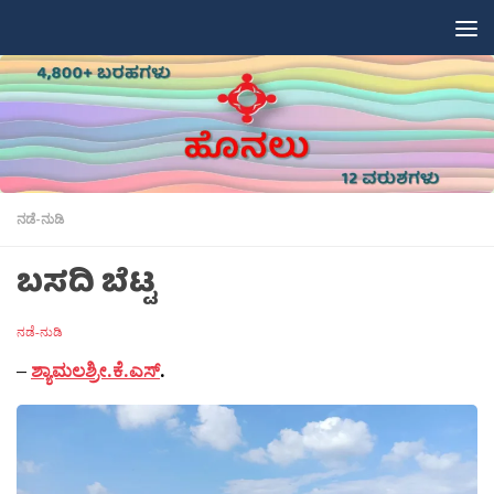
Skip to content
ನಡೆ-ನುಡಿ
ಬಸದಿ ಬೆಟ್ಟ
ನಡೆ-ನುಡಿ
–
ಶ್ಯಾಮಲಶ್ರೀ.ಕೆ.ಎಸ್
.