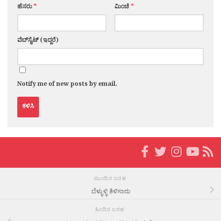
ಹೆಸರು
*
ಮಿಂಚೆ
*
ವೆಬ್‌ಸೈಟ್ (ಇದ್ದರೆ)
Notify me of new posts by email.
ಮುಂದಿನ ಬರಹ
ಬೆಳ್ಳುಳ್ಳಿ ತಿಳಿಸಾರು
ಹಿಂದಿನ ಬರಹ