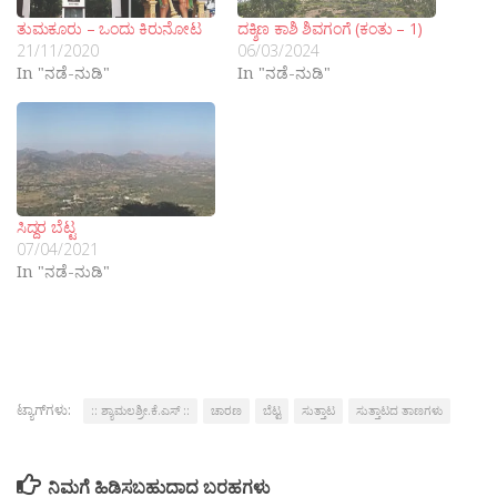
ತುಮಕೂರು – ಒಂದು ಕಿರುನೋಟ
ದಕ್ಶಿಣ ಕಾಶಿ ಶಿವಗಂಗೆ (ಕಂತು – 1)
21/11/2020
06/03/2024
In "ನಡೆ-ನುಡಿ"
In "ನಡೆ-ನುಡಿ"
ಸಿದ್ದರ ಬೆಟ್ಟ
07/04/2021
In "ನಡೆ-ನುಡಿ"
ಟ್ಯಾಗ್‌ಗಳು:
:: ಶ್ಯಾಮಲಶ್ರೀ.ಕೆ.ಎಸ್ ::
ಚಾರಣ
ಬೆಟ್ಟ
ಸುತ್ತಾಟ
ಸುತ್ತಾಟದ ತಾಣಗಳು
ನಿಮಗೆ ಹಿಡಿಸಬಹುದಾದ ಬರಹಗಳು