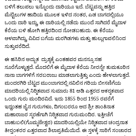
ಬಳಿಗೆ ತಲುಪಲು ಇನ್ನೊಂದು ದಾರಿಯೂ ಇದೆ. ಬೆಟ್ಟವನ್ನು ಹತ್ತಿದ
ಮೆಟ್ಟಿಲುಗಳ ಹಾದಿಯ ಮೂಲಕ ಇಳಿದ ನಂತರ, ಎಡ ಬಾಗದಲ್ಲಿಯೂ
ಒಂದು ದಾರಿ ಇದ್ದು, ಈ ದಾರಿಯಲ್ಲಿ ನಡೆದು ಮುಂದೆ ಸಾಗಿದರೆ ಮೈದಾಳ
ಕೆರೆಯ ಬಳಿ ಹೋಗಿ ಹತ್ತಿರದಿಂದ ನೋಡಬಹುದು. ಈ ಕೆರೆಯು
ಆಳವಾಗಿದ್ದು, ವಿವಿದ ಬಗೆಯ ಮರಗಿಡಗಳು ಮತ್ತು ಹುಲ್ಲುಗಾವಲಿನಿಂದ
ಸುತ್ತುವರೆದಿದೆ.
ಈ ಹಸಿರಿನ ಅದ್ಬುತ ದ್ರುಶ್ಯಕ್ಕೆ ಎಂತಹವರ ಮನಸ್ಸೂ ಸಹ
ಸೂರೆಗೊಳ್ಳುತ್ತದೆ. ಮೊದಲಿಗೆ ಈ ಮೈದಾಳ ಕೆರೆಯ ನೀರನ್ನೇ ತುಮಕೂರಿನ
ನಾನಾ ಬಾಗಗಳಿಗೆ ಸರಬರಾಜು ಮಾಡಲಾಗುತ್ತಿತ್ತು ಎಂದು ಹೇಳಲಾಗುತ್ತದೆ.
ಮಂದರಗಿರಿ ಬೆಟ್ಟದ ಮುಂಬಾಗದಲ್ಲಿ ನವಿಲಿನ ಗರಿಯ ಬೀಸಣಿಗೆಯ
ಮಾದರಿಯಲ್ಲಿ ನಿರ‍್ಮಿತವಾದ ಸುಮಾರು 81 ಅಡಿ ಎತ್ತರದ ಆಕರ‍್ಶಕವಾದ
ಒಂದು ಗುರು ಮಂದಿರವಿದೆ. ಇದು 1855 ರಿಂದ 1955 ರವರೆಗೆ
ಇದ್ದಂತಹ ಜೈನ ಗುರುಗಳೂ, ದಿಗಂಬರರೂ ಆದ ಶ್ರೀ ಶಾಂತಿನಾತ
ಮಹಾರಾಜರ ಸ್ಮರಣೆಗಾಗಿ ನಿರ‍್ಮಿತವಾದ ಗುರುಮಂದಿರ. ಇತ್ತೀಚೆಗೆ
ಬಾಹುಬಲಿ(ಗೊಮ್ಮಟೇಶ್ವರ) ಮಾದರಿಯಲ್ಲಿಯೇ ನಿರ‍್ಮಿತವಾದ ಚಂದ್ರನಾತ
ತೀರ‍್ತಂಕರರ ಎತ್ತರವಾದ ಶಿಲಾಪ್ರತಿಮೆಯಿದೆ. ಈ ಸ್ತಳಕ್ಕೆ ಸಾರಿಗೆ ಸಂಚಾರದ