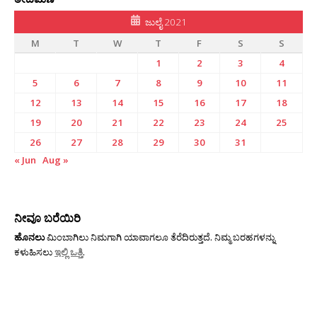
ಜುಲೈ 2021
M
T
W
T
F
S
S
1
2
3
4
5
6
7
8
9
10
11
12
13
14
15
16
17
18
19
20
21
22
23
24
25
26
27
28
29
30
31
« Jun
Aug »
ನೀವೂ ಬರೆಯಿರಿ
ಹೊನಲು
ಮಿಂಬಾಗಿಲು ನಿಮಗಾಗಿ ಯಾವಾಗಲೂ ತೆರೆದಿರುತ್ತದೆ. ನಿಮ್ಮ ಬರಹಗಳನ್ನು
ಕಳುಹಿಸಲು
ಇಲ್ಲಿ ಒತ್ತಿ
.