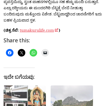
ವ್ಯವಸ್ತೆಯಿದ್ದು, ಸ್ವಂತ ವಾಹನಗಳಲ್ಲಿಯೂ ಸಹ ಹೆಚ್ಚು ಮಂದಿ ಬರುತ್ತಾರೆ.
ಎಲ್ಲಾ ದರ‍್ಮೀಯರು ಈ ಮಂದರಗಿರಿ ಬೆಟ್ಟಕ್ಕೆ ಬೇಟಿ ನೀಡುತ್ತಾ
ಬಂದಿರುವುದು ಮತ್ತೊಂದು ವಿಶೇಶ. ಬೆಟ್ಟವಾದ್ದರಿಂದ ಚಾರಣಿಗರಿಗೆ ಇದು
ಬಹಳ ಪ್ರಿಯವಾದ ಸ್ತಳ.
(ಚಿತ್ರ ಸೆಲೆ:
tumakurulife.com
)
Share this:
ಇದೇ ಬಗೆಯವು: