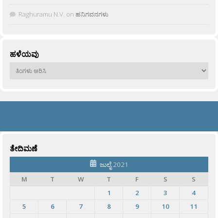
Raghuramu N.V.
on
ಹನಿಗವನಗಳು
ಹಳೆಯವು
ಹಳೆಯವು
ತೇದಿಮಣೆ
ಜುಲೈ 2021
M
T
W
T
F
S
S
1
2
3
4
5
6
7
8
9
10
11