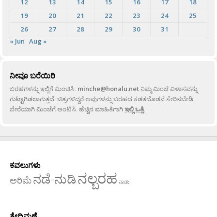
12
13
14
15
16
17
18
19
20
21
22
23
24
25
26
27
28
29
30
31
« Jun
Aug »
ನೀವೂ ಬರೆಯಿರಿ
ಬರಹಗಳನ್ನು ಇಲ್ಲಿಗೆ ಮಿಂಚಿಸಿ:
minche@honalu.net
ನಿಮ್ಮ ಮಿಂಚೆ ವಿಳಾಸವನ್ನು
ಗುಟ್ಟಾಗಿಡಲಾಗುತ್ತದೆ. ಚಿತ್ರಗಳಿದ್ದರೆ ಅವುಗಳನ್ನು ಬರಹದ ಕಡತದೊಡನೆ ಸೇರಿಸಬೇಡಿ,
ಬೇರೆಯಾಗಿ ಮಿಂಚೆಗೆ ಅಂಟಿಸಿ. ಹೆಚ್ಚಿನ ಮಾಹಿತಿಗಾಗಿ
ಇಲ್ಲಿ ಒತ್ತಿ
.
ಕವಲುಗಳು
ನಲ್ಬರಹ
ನಡೆ-ನುಡಿ
ಅರಿಮೆ
ನಾಡು
ತೇದಿಮಣೆ