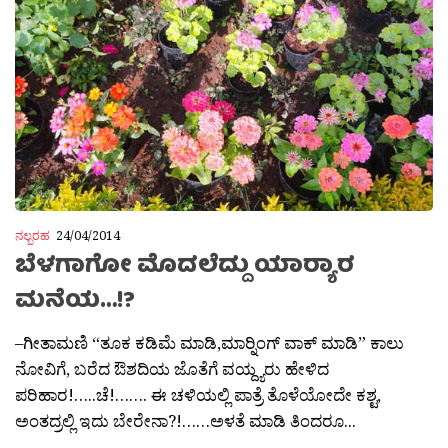
ನಲ್ಬರಹ
24/04/2014
ಬೆಳಗಾಗೋ ಮೊದಲೆದ್ದು ಯಾರ‍್ಯಾರ
ಮನೆಯ…!?
–ಗೀತಾಮಣಿ “ತೂಕ ಕಡಿಮೆ ಮಾಡಿ,ಮಾರ್‍ನಿಂಗ್ ವಾಕ್ ಮಾಡಿ” ಕಾಲು
ನೋವಿಗೆ, ಬರೆದ ಔಶದಿಯ ಜೊತೆಗೆ ವಯ್ದ್ಯರು ಹೇಳಿದ
ಪರಿಹಾರ!…..ಚೆ!……. ಈ ಚಳಿಯಲ್ಲಿ ಪಾತ್ರೆ ತೊಳೆಯೋದೇ ಕಶ್ಟ,
ಅಂತದ್ರಲ್ಲಿ ಇದು ಬೇರೇನಾ?!……ಅಳತೆ ಮಾಡಿ ತಿಂದರೂ...