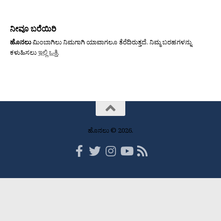
ನೀವೂ ಬರೆಯಿರಿ
ಹೊನಲು
ಮಿಂಬಾಗಿಲು ನಿಮಗಾಗಿ ಯಾವಾಗಲೂ ತೆರೆದಿರುತ್ತದೆ. ನಿಮ್ಮ ಬರಹಗಳನ್ನು
ಕಳುಹಿಸಲು
ಇಲ್ಲಿ ಒತ್ತಿ
.
ಹೊನಲು © 2026.