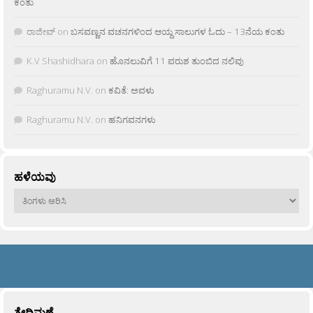
ಕಂತು
ರಾಜೀವ್
on
ಬಸವಣ್ಣನ ವಚನಗಳಿಂದ ಆಯ್ದ ಸಾಲುಗಳ ಓದು – 13ನೆಯ ಕಂತು
K.V Shashidhara
on
ಹೊನಲುವಿಗೆ 11 ವರುಶ ತುಂಬಿದ ನಲಿವು
Raghuramu N.V.
on
ಕವಿತೆ: ಅವಳು
Raghuramu N.V.
on
ಹನಿಗವನಗಳು
ಹಳೆಯವು
ಹಳೆಯವು
ತೇದಿಮಣೆ