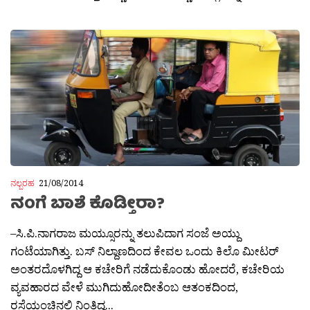
ನಲ್ಬರಹ
21/08/2014
ನಂಗೆ ಬಾಶೆ ಕೊಡ್ತೀರಾ?
–ಸಿ.ಪಿ.ನಾಗರಾಜ ಮಯ್ಸೂರನ್ನು ತಲುಪಿದಾಗ ಸಂಜೆ ಅಯ್ದು
ಗಂಟೆಯಾಗಿತ್ತು. ಬಸ್ ನಿಲ್ದಾಣದಿಂದ ಕೇವಲ ಒಂದು ಕಿಲೊ ಮೀಟರ್
ಅಂತರದೊಳಗಿದ್ದ ಆ ಕಚೇರಿಗೆ ನಡೆದುಕೊಂಡು ಹೋದರೆ, ಕಚೇರಿಯ
ವ್ಯವಹಾರದ ವೇಳೆ ಮುಗಿದುಹೋದೀತೆಂಬ ಆತಂಕದಿಂದ,
ರಸ್ತೆಯಂಚಿನಲ್ಲಿ ನಿಂತಿದ್ದ...