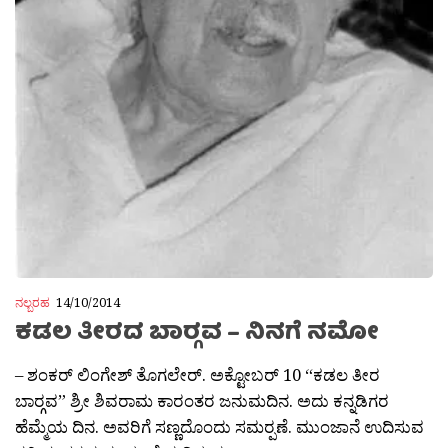
ನಲ್ಬರಹ
14/10/2014
ಕಡಲ ತೀರದ ಬಾರ‍್ಗವ – ನಿನಗೆ ನಮೋ
– ಶಂಕರ್ ಲಿಂಗೇಶ್ ತೊಗಲೇರ್. ಅಕ್ಟೋಬರ್ 10 “ಕಡಲ ತೀರ
ಬಾರ‍್ಗವ” ಶ್ರೀ ಶಿವರಾಮ ಕಾರಂತರ ಜನುಮದಿನ. ಅದು ಕನ್ನಡಿಗರ
ಹೆಮ್ಮೆಯ ದಿನ. ಅವರಿಗೆ ಸಣ್ಣದೊಂದು ಸಮರ‍್ಪಣೆ. ಮುಂಜಾನೆ ಉದಿಸುವ