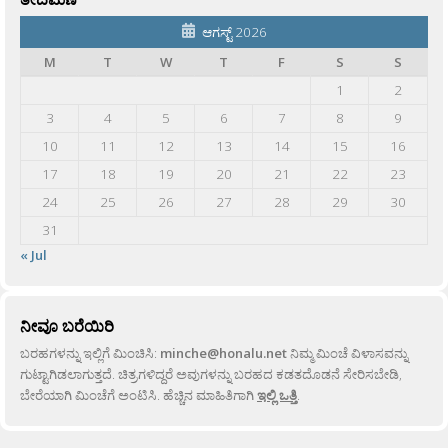
ಆಗಸ್ಟ್ 2026
M
T
W
T
F
S
S
1
2
3
4
5
6
7
8
9
10
11
12
13
14
15
16
17
18
19
20
21
22
23
24
25
26
27
28
29
30
31
« Jul
ನೀವೂ ಬರೆಯಿರಿ
ಬರಹಗಳನ್ನು ಇಲ್ಲಿಗೆ ಮಿಂಚಿಸಿ:
minche@honalu.net
ನಿಮ್ಮ ಮಿಂಚೆ ವಿಳಾಸವನ್ನು
ಗುಟ್ಟಾಗಿಡಲಾಗುತ್ತದೆ. ಚಿತ್ರಗಳಿದ್ದರೆ ಅವುಗಳನ್ನು ಬರಹದ ಕಡತದೊಡನೆ ಸೇರಿಸಬೇಡಿ,
ಬೇರೆಯಾಗಿ ಮಿಂಚೆಗೆ ಅಂಟಿಸಿ. ಹೆಚ್ಚಿನ ಮಾಹಿತಿಗಾಗಿ
ಇಲ್ಲಿ ಒತ್ತಿ
.