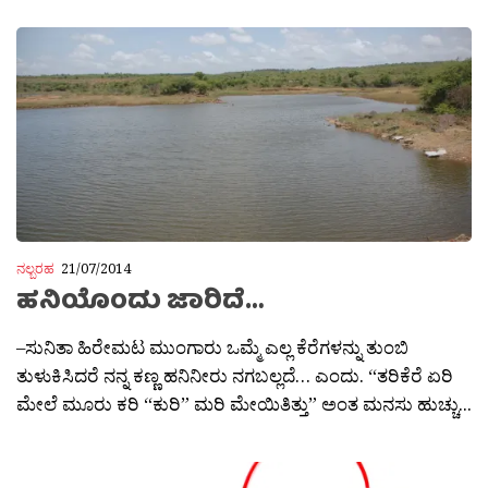
ನಲ್ಬರಹ
21/07/2014
ಹನಿಯೊಂದು ಜಾರಿದೆ…
–ಸುನಿತಾ ಹಿರೇಮಟ ಮುಂಗಾರು ಒಮ್ಮೆ ಎಲ್ಲ ಕೆರೆಗಳನ್ನು ತುಂಬಿ
ತುಳುಕಿಸಿದರೆ ನನ್ನ ಕಣ್ಣ ಹನಿನೀರು ನಗಬಲ್ಲದೆ… ಎಂದು. “ತರಿಕೆರೆ ಏರಿ
ಮೇಲೆ ಮೂರು ಕರಿ “ಕುರಿ” ಮರಿ ಮೇಯಿತಿತ್ತು” ಅಂತ ಮನಸು ಹುಚ್ಚು...