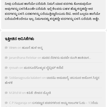
ನೀವು ಬರೆಯುವ ಹಾಗೆಯೇ ಬರೆಯಿರಿ. ನಿಮಗೆ ಯಾವ ಪದಗಳು ತೋಚುವುದೋ
ಅವುಗಳನ್ನು ಬಳಸಿಕೊಂಡೇ ಬರೆಯಿರಿ. ಇಲ್ಲಿ ಕೆಲವರು ಬಹಳ ಹೆಚ್ಚು ಕನ್ನಡದ್ದೇ ಆದ
ಪದಗಳನ್ನು ಬಳಸಿ ಬರಹಗಳನ್ನು ಬರೆಯುತ್ತಿದ್ದಾರೆಂಬುದು ದಿಟ. ಆದರೆ ಎಲ್ಲರೂ ಹಾಗೆಯೇ
ಬರೆಯಬೇಕೆಂದೇನೂ ಇಲ್ಲ. ನಿಮಗಾದಶ್ಟು ಕನ್ನಡದ್ದೇ ಪದಗಳನ್ನು ಬಳಸಿ ಬರೆಯಿರಿ, ಅಶ್ಟೇ.
ಇತ್ತೀಚಿನ ಅನಿಸಿಕೆಗಳು
Viren
on
ಹುಣಸೆ ಹುಳಿ ಅನ್ನ
Janardhana Relekar
on
ಮರದ ನೆರಳನು ಮರವೇ ನುಂಗಿ ಹಾಕಿದಾಗ…
rjnivah
on
ಮನಸೂರೆಗೊಳ್ಳುವ ಲೈಟ್ಲಮ್ ಕಣಿವೆ
Siddanagouda kalakeri
on
ಬಾದಮಿ ಅಮವಾಸ್ಯೆ: ಚಬನೂರ ಅಮೋಗ ಸಿದ್ದನ
ಹೇಳಿಕೆ
M âñd M
on
ಕವಿತೆ: ಜೀವನ ಜ್ಯೋತಿ
C.P.Nagaraja
on
ಬಸವಣ್ಣನ ವಚನಗಳಿಂದ ಆಯ್ದ ಸಾಲುಗಳ ಓದು – 13ನೆಯ