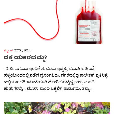
ನಲ್ಬರಹ
27/05/2014
ರಕ್ತ ಯಾರದಮ್ಮ?
–ಸಿ.ಪಿ.ನಾಗರಾಜ ಇಂದಿಗೆ ಸುಮಾರು ಇಪ್ಪತ್ತು ವರುಶಗಳ ಹಿಂದೆ
ಹಳ್ಳಿಯೊಂದರಲ್ಲಿ ನಡೆದ ಪ್ರಸಂಗವಿದು. ನಗರದಲ್ಲಿದ್ದ ಕಾಲೇಜಿಗೆ ಪ್ರತಿನಿತ್ಯ
ಹಳ್ಳಿಯೊಂದರಿಂದ ಜತೆಯಾಗಿ ಹೋಗಿ ಬರುತ್ತಿದ್ದ ನಾಲ್ಕು ಮಂದಿ
ಹುಡುಗರಲ್ಲಿ… ಮೂರು ಮಂದಿ ಒಕ್ಕಲಿಗ ಹುಡುಗರು, ತಮ್ಮ...