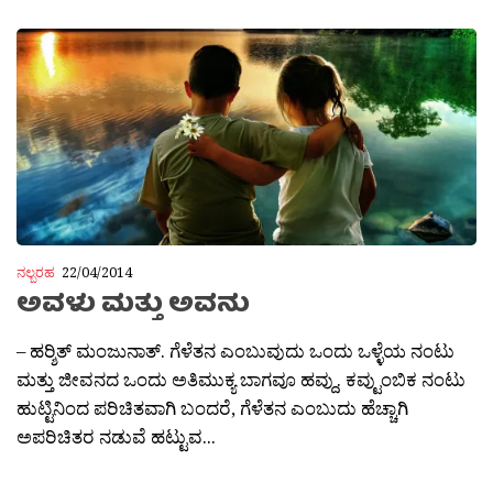
ನಲ್ಬರಹ
22/04/2014
ಅವಳು ಮತ್ತು ಅವನು
– ಹರ‍್ಶಿತ್ ಮಂಜುನಾತ್. ಗೆಳೆತನ ಎಂಬುವುದು ಒಂದು ಒಳ್ಳೆಯ ನಂಟು
ಮತ್ತು ಜೀವನದ ಒಂದು ಅತಿಮುಕ್ಯ ಬಾಗವೂ ಹವ್ದು. ಕವ್ಟುಂಬಿಕ ನಂಟು
ಹುಟ್ಟಿನಿಂದ ಪರಿಚಿತವಾಗಿ ಬಂದರೆ, ಗೆಳೆತನ ಎಂಬುದು ಹೆಚ್ಚಾಗಿ
ಅಪರಿಚಿತರ ನಡುವೆ ಹಟ್ಟುವ...