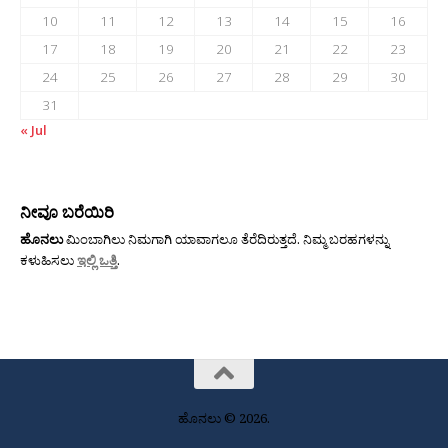
10
11
12
13
14
15
16
17
18
19
20
21
22
23
24
25
26
27
28
29
30
31
« Jul
ನೀವೂ ಬರೆಯಿರಿ
ಹೊನಲು
ಮಿಂಬಾಗಿಲು ನಿಮಗಾಗಿ ಯಾವಾಗಲೂ ತೆರೆದಿರುತ್ತದೆ. ನಿಮ್ಮ ಬರಹಗಳನ್ನು
ಕಳುಹಿಸಲು
ಇಲ್ಲಿ ಒತ್ತಿ
.
ಹೊನಲು © 2026.