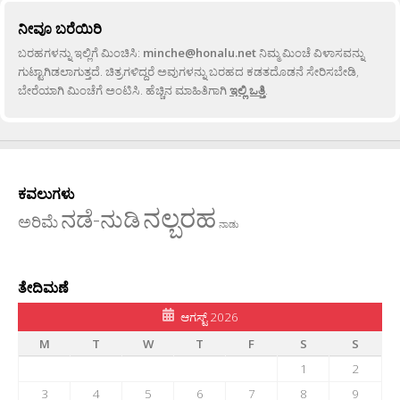
ನೀವೂ ಬರೆಯಿರಿ
ಬರಹಗಳನ್ನು ಇಲ್ಲಿಗೆ ಮಿಂಚಿಸಿ:
minche@honalu.net
ನಿಮ್ಮ ಮಿಂಚೆ ವಿಳಾಸವನ್ನು
ಗುಟ್ಟಾಗಿಡಲಾಗುತ್ತದೆ. ಚಿತ್ರಗಳಿದ್ದರೆ ಅವುಗಳನ್ನು ಬರಹದ ಕಡತದೊಡನೆ ಸೇರಿಸಬೇಡಿ,
ಬೇರೆಯಾಗಿ ಮಿಂಚೆಗೆ ಅಂಟಿಸಿ. ಹೆಚ್ಚಿನ ಮಾಹಿತಿಗಾಗಿ
ಇಲ್ಲಿ ಒತ್ತಿ
.
ಕವಲುಗಳು
ನಲ್ಬರಹ
ನಡೆ-ನುಡಿ
ಅರಿಮೆ
ನಾಡು
ತೇದಿಮಣೆ
ಆಗಸ್ಟ್ 2026
M
T
W
T
F
S
S
1
2
3
4
5
6
7
8
9