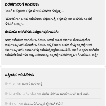
ಬರಹಗಾರರಿಗೆ ಕಿವಿಮಾತು
“ನನಗೆ ಅಶ್ಟೊಂದು ಕನ್ನಡ ಬೇರಿನ ಪದಗಳು ಗೊತ್ತಿಲ್ಲ”…
“ಹೊನಲಿಗಾಗಿ ಬರಹ ಬರೆಯೋದು ಕಶ್ಟವಾಗುತ್ತೆ. ಕನ್ನಡದ್ದೇ ಆದ ಪದಗಳು ಕೂಡಲೆ
ನೆನಪಿಗೆ ಬರಲ್ಲ”…
ಈ ಮೇಲಿನ ಅನಿಸಿಕೆಗಳು ನಿಮ್ಮದಾಗಿದ್ದರೆ ಗಮನಿಸಿ:
ನೀವು ಬರೆಯುವ ಹಾಗೆಯೇ ಬರೆಯಿರಿ. ನಿಮಗೆ ಯಾವ ಪದಗಳು ತೋಚುವುದೋ
ಅವುಗಳನ್ನು ಬಳಸಿಕೊಂಡೇ ಬರೆಯಿರಿ. ಇಲ್ಲಿ ಕೆಲವರು ಬಹಳ ಹೆಚ್ಚು ಕನ್ನಡದ್ದೇ ಆದ
ಪದಗಳನ್ನು ಬಳಸಿ ಬರಹಗಳನ್ನು ಬರೆಯುತ್ತಿದ್ದಾರೆಂಬುದು ದಿಟ. ಆದರೆ ಎಲ್ಲರೂ ಹಾಗೆಯೇ
ಬರೆಯಬೇಕೆಂದೇನೂ ಇಲ್ಲ. ನಿಮಗಾದಶ್ಟು ಕನ್ನಡದ್ದೇ ಪದಗಳನ್ನು ಬಳಸಿ ಬರೆಯಿರಿ, ಅಶ್ಟೇ.
ಇತ್ತೀಚಿನ ಅನಿಸಿಕೆಗಳು
Viren
on
ಹುಣಸೆ ಹುಳಿ ಅನ್ನ
Janardhana Relekar
on
ಮರದ ನೆರಳನು ಮರವೇ ನುಂಗಿ ಹಾಕಿದಾಗ…
rjnivah
on
ಮನಸೂರೆಗೊಳ್ಳುವ ಲೈಟ್ಲಮ್ ಕಣಿವೆ