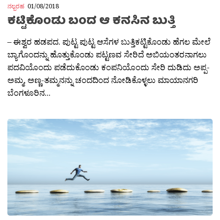
ನಲ್ಬರಹ
01/08/2018
ಕಟ್ಟಿಕೊಂಡು ಬಂದ ಆ ಕನಸಿನ ಬುತ್ತಿ
– ಈಶ್ವರ ಹಡಪದ. ಪುಟ್ಟ ಪುಟ್ಟ ಆಸೆಗಳ ಬುತ್ತಿಕಟ್ಟಿಕೊಂಡು ಹೆಗಲ ಮೇಲೆ
ಬ್ಯಾಗೊಂದನ್ನು ಹೊತ್ತುಕೊಂಡು ಪಟ್ಟಣವ ಸೇರಿದೆ ಅಬಿಯಂತರನಾಗಲು
ಪದವಿಯೊಂದು ಪಡೆದುಕೊಂಡು ಕಂಪನಿಯೊಂದು ಸೇರಿ ದುಡಿದು ಅಪ್ಪ-
ಅಮ್ಮ, ಅಣ್ಣ-ತಮ್ಮನನ್ನು ಚಂದದಿಂದ ನೋಡಿಕೊಳ್ಳಲು ಮಾಯಾನಗರಿ
ಬೆಂಗಳೂರಿನ...