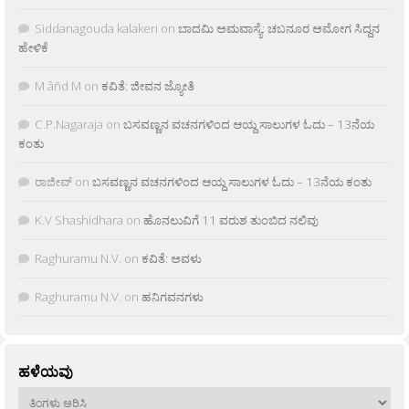
Siddanagouda kalakeri
on
ಬಾದಮಿ ಅಮವಾಸ್ಯೆ: ಚಬನೂರ ಅಮೋಗ ಸಿದ್ದನ
ಹೇಳಿಕೆ
M âñd M
on
ಕವಿತೆ: ಜೀವನ ಜ್ಯೋತಿ
C.P.Nagaraja
on
ಬಸವಣ್ಣನ ವಚನಗಳಿಂದ ಆಯ್ದ ಸಾಲುಗಳ ಓದು – 13ನೆಯ
ಕಂತು
ರಾಜೀವ್
on
ಬಸವಣ್ಣನ ವಚನಗಳಿಂದ ಆಯ್ದ ಸಾಲುಗಳ ಓದು – 13ನೆಯ ಕಂತು
K.V Shashidhara
on
ಹೊನಲುವಿಗೆ 11 ವರುಶ ತುಂಬಿದ ನಲಿವು
Raghuramu N.V.
on
ಕವಿತೆ: ಅವಳು
Raghuramu N.V.
on
ಹನಿಗವನಗಳು
ಹಳೆಯವು
ಹಳೆಯವು