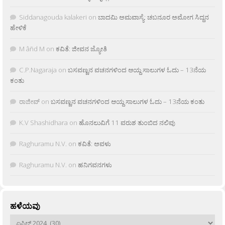
Siddanagouda kalakeri
on
ಬಾದಮಿ ಅಮವಾಸ್ಯೆ: ಚಬನೂರ ಅಮೋಗ ಸಿದ್ದನ
ಹೇಳಿಕೆ
M âñd M
on
ಕವಿತೆ: ಜೀವನ ಜ್ಯೋತಿ
C.P.Nagaraja
on
ಬಸವಣ್ಣನ ವಚನಗಳಿಂದ ಆಯ್ದ ಸಾಲುಗಳ ಓದು – 13ನೆಯ
ಕಂತು
ರಾಜೀವ್
on
ಬಸವಣ್ಣನ ವಚನಗಳಿಂದ ಆಯ್ದ ಸಾಲುಗಳ ಓದು – 13ನೆಯ ಕಂತು
K.V Shashidhara
on
ಹೊನಲುವಿಗೆ 11 ವರುಶ ತುಂಬಿದ ನಲಿವು
Raghuramu N.V.
on
ಕವಿತೆ: ಅವಳು
Raghuramu N.V.
on
ಹನಿಗವನಗಳು
ಹಳೆಯವು
ಹಳೆಯವು