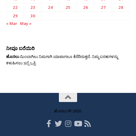
22
23
24
25
26
27
28
29
30
« Mar
May »
ನೀವೂ ಬರೆಯಿರಿ
ಹೊನಲು
ಮಿಂಬಾಗಿಲು ನಿಮಗಾಗಿ ಯಾವಾಗಲೂ ತೆರೆದಿರುತ್ತದೆ. ನಿಮ್ಮ ಬರಹಗಳನ್ನು
ಕಳುಹಿಸಲು
ಇಲ್ಲಿ ಒತ್ತಿ
.
ಹೊನಲು © 2026.