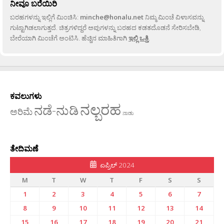
ನೀವೂ ಬರೆಯಿರಿ
ಬರಹಗಳನ್ನು ಇಲ್ಲಿಗೆ ಮಿಂಚಿಸಿ:
minche@honalu.net
ನಿಮ್ಮ ಮಿಂಚೆ ವಿಳಾಸವನ್ನು
ಗುಟ್ಟಾಗಿಡಲಾಗುತ್ತದೆ. ಚಿತ್ರಗಳಿದ್ದರೆ ಅವುಗಳನ್ನು ಬರಹದ ಕಡತದೊಡನೆ ಸೇರಿಸಬೇಡಿ,
ಬೇರೆಯಾಗಿ ಮಿಂಚೆಗೆ ಅಂಟಿಸಿ. ಹೆಚ್ಚಿನ ಮಾಹಿತಿಗಾಗಿ
ಇಲ್ಲಿ ಒತ್ತಿ
.
ಕವಲುಗಳು
ನಲ್ಬರಹ
ನಡೆ-ನುಡಿ
ಅರಿಮೆ
ನಾಡು
ತೇದಿಮಣೆ
ಏಪ್ರಿಲ್ 2024
M
T
W
T
F
S
S
1
2
3
4
5
6
7
8
9
10
11
12
13
14
15
16
17
18
19
20
21