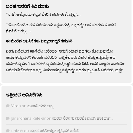
ಬರಹಗಾರರಿಗೆ ಕಿವಿಮಾತು
“ನನಗೆ ಅಶ್ಟೊಂದು ಕನ್ನಡ ಬೇರಿನ ಪದಗಳು ಗೊತ್ತಿಲ್ಲ”…
“ಹೊನಲಿಗಾಗಿ ಬರಹ ಬರೆಯೋದು ಕಶ್ಟವಾಗುತ್ತೆ. ಕನ್ನಡದ್ದೇ ಆದ ಪದಗಳು ಕೂಡಲೆ
ನೆನಪಿಗೆ ಬರಲ್ಲ”…
ಈ ಮೇಲಿನ ಅನಿಸಿಕೆಗಳು ನಿಮ್ಮದಾಗಿದ್ದರೆ ಗಮನಿಸಿ:
ನೀವು ಬರೆಯುವ ಹಾಗೆಯೇ ಬರೆಯಿರಿ. ನಿಮಗೆ ಯಾವ ಪದಗಳು ತೋಚುವುದೋ
ಅವುಗಳನ್ನು ಬಳಸಿಕೊಂಡೇ ಬರೆಯಿರಿ. ಇಲ್ಲಿ ಕೆಲವರು ಬಹಳ ಹೆಚ್ಚು ಕನ್ನಡದ್ದೇ ಆದ
ಪದಗಳನ್ನು ಬಳಸಿ ಬರಹಗಳನ್ನು ಬರೆಯುತ್ತಿದ್ದಾರೆಂಬುದು ದಿಟ. ಆದರೆ ಎಲ್ಲರೂ ಹಾಗೆಯೇ
ಬರೆಯಬೇಕೆಂದೇನೂ ಇಲ್ಲ. ನಿಮಗಾದಶ್ಟು ಕನ್ನಡದ್ದೇ ಪದಗಳನ್ನು ಬಳಸಿ ಬರೆಯಿರಿ, ಅಶ್ಟೇ.
ಇತ್ತೀಚಿನ ಅನಿಸಿಕೆಗಳು
Viren
on
ಹುಣಸೆ ಹುಳಿ ಅನ್ನ
Janardhana Relekar
on
ಮರದ ನೆರಳನು ಮರವೇ ನುಂಗಿ ಹಾಕಿದಾಗ…
rjnivah
on
ಮನಸೂರೆಗೊಳ್ಳುವ ಲೈಟ್ಲಮ್ ಕಣಿವೆ