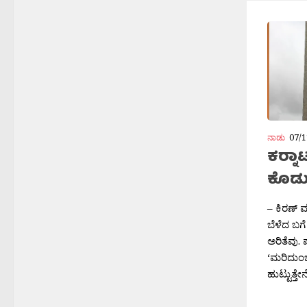
ನಾಡು
07/1
ಕರ‍್ನ
ಕೊಡು
– ಕಿರಣ್ 
ಬೆಳೆದ ಬಗೆ
ಅರಿತೆವು.
‘ಮರಿದುಂ
ಹುಟ್ಟುತ್ತೇನೆ