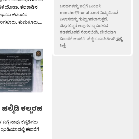
ಬರಹಗಳನ್ನು ಇಲ್ಲಿಗೆ ಮಿಂಚಿಸಿ:
 ತಿಳಿಯೋಣ. ತಲಕಾಡಿನ
minche@honalu.net
ನಿಮ್ಮ ಮಿಂಚೆ
್ದು ಇವರು ಕದಂಬರ
ವಿಳಾಸವನ್ನು ಗುಟ್ಟಾಗಿಡಲಾಗುತ್ತದೆ.
ೆಂಗಳೂರು, ತುಮಕೂರು,...
ಚಿತ್ರಗಳಿದ್ದರೆ ಅವುಗಳನ್ನು ಬರಹದ
ಕಡತದೊಡನೆ ಸೇರಿಸಬೇಡಿ, ಬೇರೆಯಾಗಿ
ಮಿಂಚೆಗೆ ಅಂಟಿಸಿ. ಹೆಚ್ಚಿನ ಮಾಹಿತಿಗಾಗಿ
ಇಲ್ಲಿ
ಒತ್ತಿ
.
ಹಲ್ಮಿಡಿ ಕಲ್ಬರಹ
ಬಗ್ಗೆ ನಾವು ಕನ್ನಡಿಗರು
 ಇಂಡಿಯಾದಲ್ಲಿ ಈವರೆಗೆ