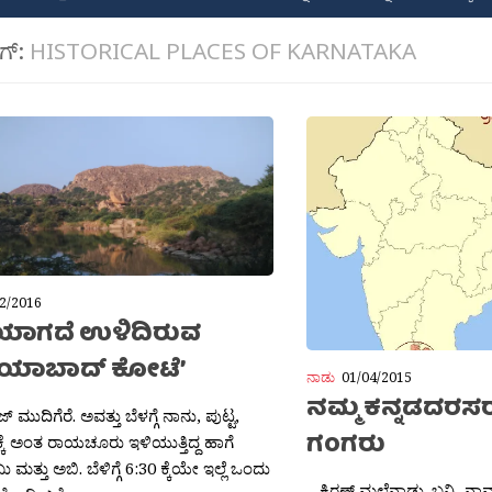
ಾಗ್:
HISTORICAL PLACES OF KARNATAKA
2/2016
ಾಗದೆ ಉಳಿದಿರುವ
ಯಾಬಾದ್‌ ಕೋಟೆ’
ನಾಡು
01/04/2015
ನಮ್ಮ ಕನ್ನಡದರಸ
 ಮುದಿಗೆರೆ. ಅವತ್ತು ಬೆಳಗ್ಗೆ ನಾನು, ಪುಟ್ಟ,
ಗಂಗರು
್ಕೆ ಅಂತ ರಾಯಚೂರು ಇಳಿಯುತ್ತಿದ್ದ ಹಾಗೆ
ಪ್ರಬು ಮತ್ತು ಅಬಿ. ಬೆಳಿಗ್ಗೆ 6:30 ಕ್ಕೆಯೇ ಇಲ್ಲೆ ಒಂದು
– ಕಿರಣ್ ಮಲೆನಾಡು. ಬನ್ನಿ, 