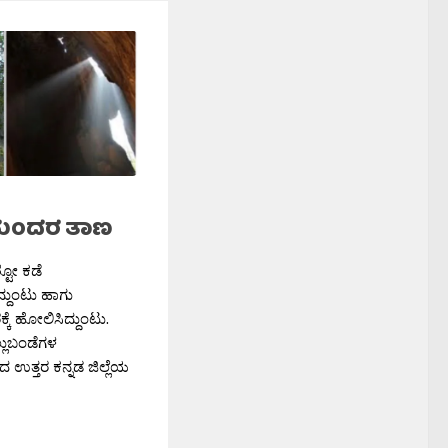
ಸುಂದರ ತಾಣ
ಟೋ ಕಡೆ
ದ್ದುಂಟು ಹಾಗು
ಕೆ ಹೋಲಿಸಿದ್ದುಂಟು.
ಲುಬಂಡೆಗಳ
 ಉತ್ತರ ಕನ್ನಡ ಜಿಲ್ಲೆಯ