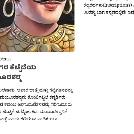
ಕಲ್ಬರಹಗಳು(Inscriptions) ಸಿಕ್
30ರಶ್ಟು ಬಾಗ ಕನ್ನಡದಲ್ಲಿವೆ! ಇವುಗಳ
3/2015
ಿಗರ ಕೆಚ್ಚೆದೆಯ
ಶರ‍್ಮ
ಲೆನಾಡು. ಅಪಾರ ಜಾಣ್ಮೆ ಮತ್ತು ಗಟ್ಟಿಗತನವನ್ನು
 ಮಯೂರಶರ‍್ಮನು ಕೋಟಿಗಟ್ಟಲೆ ಕನ್ನಡಿಗರು
ಡುವ ಕದಂಬ ಅರಸುಮನೆತನವನ್ನು ಸರಿಸುಮಾರು
45ರ ಹೊತ್ತಿಗೆ ಹುಟ್ಟುಹಾಕಿದ. ಮಯೂರಶರ‍್ಮನಿಗೆ
‍್ಮ’ ಎಂದು ಕರೆಯುವ ವಾಡಿಕೆಯೂ...