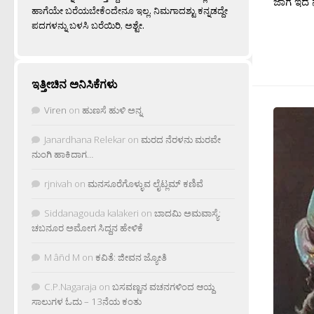
ಜಾಗ ಇದೆ
ಹಾಗೆಯೇ ಬರೆಯಬೇಕೆಂದೇನೂ ಇಲ್ಲ. ನಿಮಗಾದಶ್ಟು ಕನ್ನಡದ್ದೇ
ಪದಗಳನ್ನು ಬಳಸಿ ಬರೆಯಿರಿ, ಅಶ್ಟೇ.
ಇತ್ತೀಚಿನ ಅನಿಸಿಕೆಗಳು
Viren
on
ಹುಣಸೆ ಹುಳಿ ಅನ್ನ
Janardhana Relekar
on
ಮರದ ನೆರಳನು ಮರವೇ
ನುಂಗಿ ಹಾಕಿದಾಗ…
rjnivah
on
ಮನಸೂರೆಗೊಳ್ಳುವ ಲೈಟ್ಲಮ್ ಕಣಿವೆ
Siddanagouda kalakeri
on
ಬಾದಮಿ ಅಮವಾಸ್ಯೆ:
ಚಬನೂರ ಅಮೋಗ ಸಿದ್ದನ ಹೇಳಿಕೆ
M âñd M
on
ಕವಿತೆ: ಜೀವನ ಜ್ಯೋತಿ
C.P.Nagaraja
on
ಬಸವಣ್ಣನ ವಚನಗಳಿಂದ ಆಯ್ದ
ಸಾಲುಗಳ ಓದು – 13ನೆಯ ಕಂತು