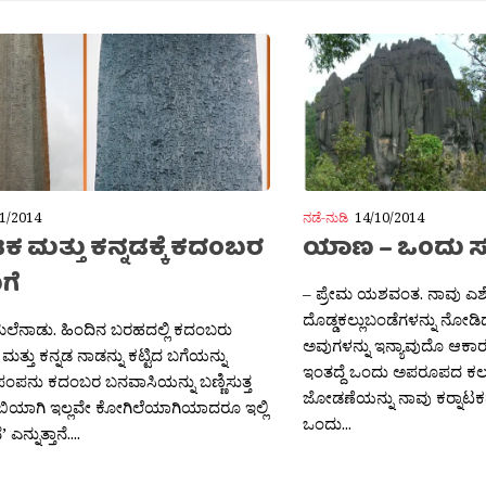
1/2014
ನಡೆ-ನುಡಿ
14/10/2014
ಾಟಕ ಮತ್ತು ಕನ್ನಡಕ್ಕೆ ಕದಂಬರ
ಯಾಣ – ಒಂದು 
ಗೆ
– ಪ್ರೇಮ ಯಶವಂತ. ನಾವು ಎಶ್
ದೊಡ್ಡಕಲ್ಲುಬಂಡೆಗಳನ್ನು ನೋಡಿ
ಮಲೆನಾಡು. ಹಿಂದಿನ ಬರಹದಲ್ಲಿ ಕದಂಬರು
ಅವುಗಳನ್ನು ಇನ್ಯಾವುದೊ ಆಕಾರಕ್
 ಮತ್ತು ಕನ್ನಡ ನಾಡನ್ನು ಕಟ್ಟಿದ ಬಗೆಯನ್ನು
ಇಂತದ್ದೆ ಒಂದು ಅಪರೂಪದ ಕಲ್
 ಪಂಪನು ಕದಂಬರ ಬನವಾಸಿಯನ್ನು ಬಣ್ಣಿಸುತ್ತ
ಜೋಡಣೆಯನ್ನು ನಾವು ಕರ‍್ನಾಟಕದ
ಬಿಯಾಗಿ ಇಲ್ಲವೇ ಕೋಗಿಲೆಯಾಗಿಯಾದರೂ ಇಲ್ಲಿ
ಒಂದು...
’ ಎನ್ನುತ್ತಾನೆ....