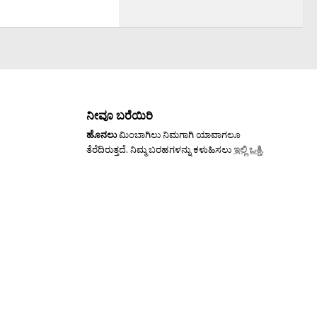
ನೀವೂ ಬರೆಯಿರಿ
ಹೊನಲು
ಮಿಂಬಾಗಿಲು ನಿಮಗಾಗಿ ಯಾವಾಗಲೂ
ತೆರೆದಿರುತ್ತದೆ. ನಿಮ್ಮ ಬರಹಗಳನ್ನು ಕಳುಹಿಸಲು
ಇಲ್ಲಿ ಒತ್ತಿ
.