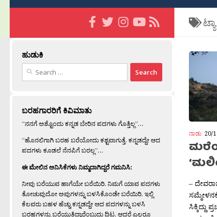
ಟ್ಯ
ಹುಡುಕಿ
Search
for:
ಬರಹಗಾರರಿಗೆ ಕಿವಿಮಾತು
“ನನಗೆ ಅಶ್ಟೊಂದು ಕನ್ನಡ ಬೇರಿನ ಪದಗಳು ಗೊತ್ತಿಲ್ಲ”…
ನಾಡು
20/1
“ಹೊನಲಿಗಾಗಿ ಬರಹ ಬರೆಯೋದು ಕಶ್ಟವಾಗುತ್ತೆ. ಕನ್ನಡದ್ದೇ ಆದ
ಮರೆಯ
ಪದಗಳು ಕೂಡಲೆ ನೆನಪಿಗೆ ಬರಲ್ಲ”…
‘ಮಲಿ
ಈ ಮೇಲಿನ ಅನಿಸಿಕೆಗಳು ನಿಮ್ಮದಾಗಿದ್ದರೆ ಗಮನಿಸಿ:
– ದೇವರಾಜ್
ನೀವು ಬರೆಯುವ ಹಾಗೆಯೇ ಬರೆಯಿರಿ. ನಿಮಗೆ ಯಾವ ಪದಗಳು
ತೋಚುವುದೋ ಅವುಗಳನ್ನು ಬಳಸಿಕೊಂಡೇ ಬರೆಯಿರಿ. ಇಲ್ಲಿ
ಸಮ್ಮೇಳನಕ
ಕೆಲವರು ಬಹಳ ಹೆಚ್ಚು ಕನ್ನಡದ್ದೇ ಆದ ಪದಗಳನ್ನು ಬಳಸಿ
ಸಿಕ್ಕಿದ್ದು 
ಬರಹಗಳನ್ನು ಬರೆಯುತ್ತಿದ್ದಾರೆಂಬುದು ದಿಟ. ಆದರೆ ಎಲ್ಲರೂ