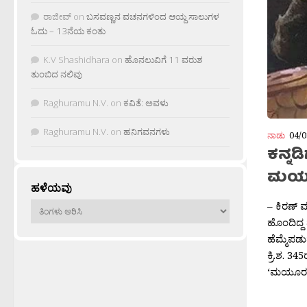
ರಾಜೀವ್
on
ಬಸವಣ್ಣನ ವಚನಗಳಿಂದ ಆಯ್ದ ಸಾಲುಗಳ
ಓದು – 13ನೆಯ ಕಂತು
K.V Shashidhara
on
ಹೊನಲುವಿಗೆ 11 ವರುಶ
ತುಂಬಿದ ನಲಿವು
Raghuramu N.V.
on
ಕವಿತೆ: ಅವಳು
Raghuramu N.V.
on
ಹನಿಗವನಗಳು
ನಾಡು
04/0
ಕನ್ನಡ
ಮಯೂರ
ಹಳೆಯವು
– ಕಿರಣ್ ಮ
ಹಳೆಯವು
ಹೊಂದಿದ್ದ
ಹೆಮ್ಮೆಪ
ಕ್ರಿ.ಶ. 3
‘ಮಯೂರವರ