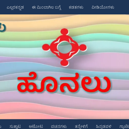
ಎಲ್ಲರಕನ್ನಡ
ಈ ಮಿಂಬಾಗಿಲ ಬಗ್ಗೆ
ಕಡತಗಳು
ವೀಡಿಯೋಗಳು
ು
ಸುತ್ತಾಟ
ಆಟೋಟ
ವಚನಗಳು
ತನ್ನೇಳಿಗೆ
ಹಿನ್ನಡವಳಿ
ಗ್ಯಾಜೆ