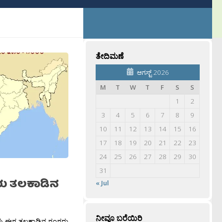
ತೇದಿಮಣೆ
ಆಗಸ್ಟ್ 2026
M
T
W
T
F
S
S
1
2
3
4
5
6
7
8
9
10
11
12
13
14
15
16
17
18
19
20
21
22
23
24
25
26
27
28
29
30
31
ರು ತಲಕಾಡಿನ
« Jul
ನೀವೂ ಬರೆಯಿರಿ
ನಾವು ಈಗ ತಲಕಾಡಿನ ಗಂಗರು