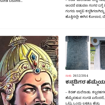
 ನೋಡಿ ಬರೋಣ...
ಅಂದರೆ ಪಡುವಣ ಗಂಗರ ಬಗ್ಗೆ
ಗಂಗರು ಅಪ್ಪಟ ಕನ್ನಡಿಗರಾಗಿದ
ಹೊತ್ತಿನಲ್ಲೇ ಈಗಿನ ಕೋಲಾರ, ಬ
ನಾಡು
26/12/2014
ಕನ್ನಡಿಗರ ಹೆಮ್ಮೆಯ 
– ಕಿರಣ್ ಮಲೆನಾಡು. ಕಲ್ಬರಹಗಳ 
ಹೆಮ್ಮೆಪಡುವ ಸಂಗತಿ ಏನೆಂದರೆ,
ಒಟ್ಟು ಒಂದು ಲಕ್ಶಕ್ಕೂ ಹೆಚ್ಚು