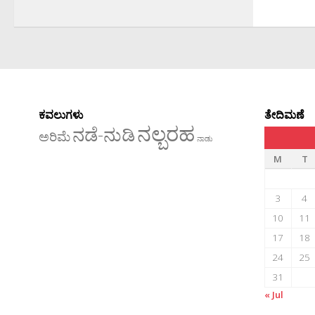
ಕವಲುಗಳು
ತೇದಿಮಣೆ
ನಲ್ಬರಹ
ನಡೆ-ನುಡಿ
ಅರಿಮೆ
ನಾಡು
M
T
3
4
10
11
17
18
24
25
31
« Jul