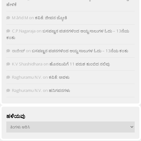
ಹೇಳಿಕೆ
M âñd M
on
ಕವಿತೆ: ಜೀವನ ಜ್ಯೋತಿ
C.P.Nagaraja
on
ಬಸವಣ್ಣನ ವಚನಗಳಿಂದ ಆಯ್ದ ಸಾಲುಗಳ ಓದು – 13ನೆಯ
ಕಂತು
ರಾಜೀವ್
on
ಬಸವಣ್ಣನ ವಚನಗಳಿಂದ ಆಯ್ದ ಸಾಲುಗಳ ಓದು – 13ನೆಯ ಕಂತು
K.V Shashidhara
on
ಹೊನಲುವಿಗೆ 11 ವರುಶ ತುಂಬಿದ ನಲಿವು
Raghuramu N.V.
on
ಕವಿತೆ: ಅವಳು
Raghuramu N.V.
on
ಹನಿಗವನಗಳು
ಹಳೆಯವು
ಹಳೆಯವು