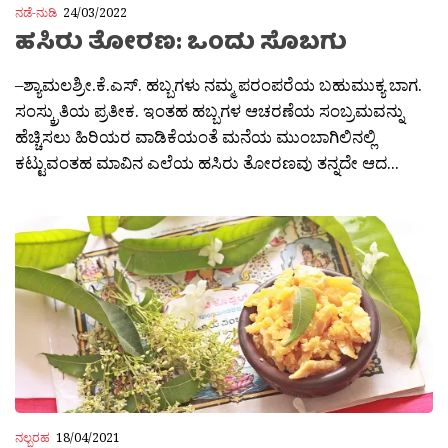
ನಡೆ-ನುಡಿ
24/03/2022
ಹಸಿರು ತೋರಣ: ಒಂದು ಸೊಬಗು
–ಶ್ಯಾಮಲಶ್ರೀ.ಕೆ.ಎಸ್. ಹಬ್ಬಗಳು ನಮ್ಮ ಪರಂಪರೆಯ ಬಹುಮುಕ್ಯ ಬಾಗ.
ಸಂಸ್ಕ್ರುತಿಯ ಪ್ರತೀಕ. ಇಂತಹ ಹಬ್ಬಗಳ ಆಚರಣೆಯ ಸಂಬ್ರಮವನ್ನು
ಹೆಚ್ಚಿಸಲು ಹಿರಿಯರ ವಾಡಿಕೆಯಂತೆ ಮನೆಯ ಮುಂಬಾಗಿಲಿನಲ್ಲಿ
ಕಟ್ಟುವಂತಹ ಮಾವಿನ ಎಲೆಯ ಹಸಿರು ತೋರಣವು ತನ್ನದೇ ಆದ...
ನಲ್ಬರಹ
18/04/2021