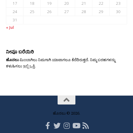
17
18
19
20
21
22
23
24
25
26
27
28
29
30
31
« Jul
ನೀವೂ ಬರೆಯಿರಿ
ಹೊನಲು
ಮಿಂಬಾಗಿಲು ನಿಮಗಾಗಿ ಯಾವಾಗಲೂ ತೆರೆದಿರುತ್ತದೆ. ನಿಮ್ಮ ಬರಹಗಳನ್ನು
ಕಳುಹಿಸಲು
ಇಲ್ಲಿ ಒತ್ತಿ
.
ಹೊನಲು © 2026.