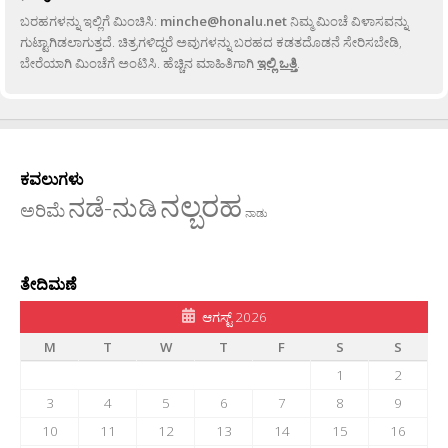
ಬರಹಗಳನ್ನು ಇಲ್ಲಿಗೆ ಮಿಂಚಿಸಿ:
minche@honalu.net
ನಿಮ್ಮ ಮಿಂಚೆ ವಿಳಾಸವನ್ನು
ಗುಟ್ಟಾಗಿಡಲಾಗುತ್ತದೆ. ಚಿತ್ರಗಳಿದ್ದರೆ ಅವುಗಳನ್ನು ಬರಹದ ಕಡತದೊಡನೆ ಸೇರಿಸಬೇಡಿ,
ಬೇರೆಯಾಗಿ ಮಿಂಚೆಗೆ ಅಂಟಿಸಿ. ಹೆಚ್ಚಿನ ಮಾಹಿತಿಗಾಗಿ
ಇಲ್ಲಿ ಒತ್ತಿ
.
ಕವಲುಗಳು
ನಲ್ಬರಹ
ನಡೆ-ನುಡಿ
ಅರಿಮೆ
ನಾಡು
ತೇದಿಮಣೆ
ಆಗಸ್ಟ್ 2026
M
T
W
T
F
S
S
1
2
3
4
5
6
7
8
9
10
11
12
13
14
15
16