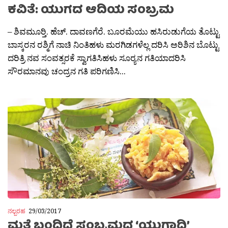
ಕವಿತೆ: ಯುಗದ ಆದಿಯ ಸಂಬ್ರಮ
– ಶಿವಮೂರ‍್ತಿ. ಹೆಚ್. ದಾವಣಗೆರೆ. ಬೂರಮೆಯು ಹಸಿರುಡುಗೆಯ ತೊಟ್ಟು
ಬಾಸ್ಕರನ ರಶ್ಮಿಗೆ ನಾಚಿ ನಿಂತಿಹಳು ಮರಗಿಡಗಳೆಲ್ಲ ದರಿಸಿ ಅರಿಶಿನ ಬೊಟ್ಟು
ದರಿತ್ರಿ ನವ ಸಂವತ್ಸರಕೆ ಸ್ವಾಗತಿಸಿಹಳು ಸೂರ‍್ಯನ ಗತಿಯಾದರಿಸಿ
ಸೌರಮಾನವು ಚಂದ್ರನ ಗತಿ ಪರಿಗಣಿಸಿ...
ನಲ್ಬರಹ
29/03/2017
ಮತ್ತೆ ಬಂದಿದೆ ಸಂಬ್ರಮದ ‘ಯುಗಾದಿ’