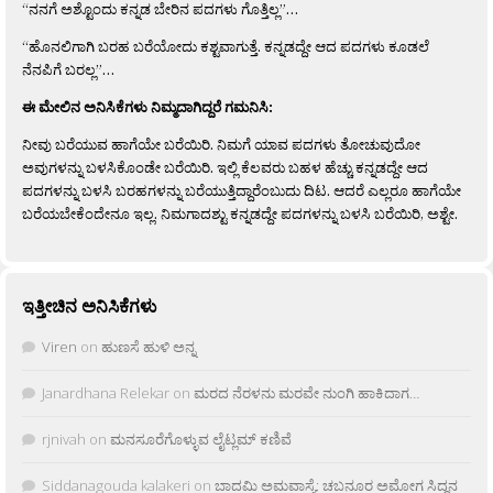
“ನನಗೆ ಅಶ್ಟೊಂದು ಕನ್ನಡ ಬೇರಿನ ಪದಗಳು ಗೊತ್ತಿಲ್ಲ”…
“ಹೊನಲಿಗಾಗಿ ಬರಹ ಬರೆಯೋದು ಕಶ್ಟವಾಗುತ್ತೆ. ಕನ್ನಡದ್ದೇ ಆದ ಪದಗಳು ಕೂಡಲೆ
ನೆನಪಿಗೆ ಬರಲ್ಲ”…
ಈ ಮೇಲಿನ ಅನಿಸಿಕೆಗಳು ನಿಮ್ಮದಾಗಿದ್ದರೆ ಗಮನಿಸಿ:
ನೀವು ಬರೆಯುವ ಹಾಗೆಯೇ ಬರೆಯಿರಿ. ನಿಮಗೆ ಯಾವ ಪದಗಳು ತೋಚುವುದೋ
ಅವುಗಳನ್ನು ಬಳಸಿಕೊಂಡೇ ಬರೆಯಿರಿ. ಇಲ್ಲಿ ಕೆಲವರು ಬಹಳ ಹೆಚ್ಚು ಕನ್ನಡದ್ದೇ ಆದ
ಪದಗಳನ್ನು ಬಳಸಿ ಬರಹಗಳನ್ನು ಬರೆಯುತ್ತಿದ್ದಾರೆಂಬುದು ದಿಟ. ಆದರೆ ಎಲ್ಲರೂ ಹಾಗೆಯೇ
ಬರೆಯಬೇಕೆಂದೇನೂ ಇಲ್ಲ. ನಿಮಗಾದಶ್ಟು ಕನ್ನಡದ್ದೇ ಪದಗಳನ್ನು ಬಳಸಿ ಬರೆಯಿರಿ, ಅಶ್ಟೇ.
ಇತ್ತೀಚಿನ ಅನಿಸಿಕೆಗಳು
Viren
on
ಹುಣಸೆ ಹುಳಿ ಅನ್ನ
Janardhana Relekar
on
ಮರದ ನೆರಳನು ಮರವೇ ನುಂಗಿ ಹಾಕಿದಾಗ…
rjnivah
on
ಮನಸೂರೆಗೊಳ್ಳುವ ಲೈಟ್ಲಮ್ ಕಣಿವೆ
Siddanagouda kalakeri
on
ಬಾದಮಿ ಅಮವಾಸ್ಯೆ: ಚಬನೂರ ಅಮೋಗ ಸಿದ್ದನ