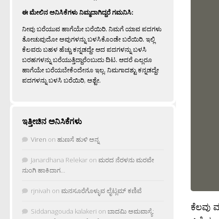
ಈ ಮೇಲಿನ ಅನಿಸಿಕೆಗಳು ನಿಮ್ಮದಾಗಿದ್ದರೆ ಗಮನಿಸಿ:
ನೀವು ಬರೆಯುವ ಹಾಗೆಯೇ ಬರೆಯಿರಿ. ನಿಮಗೆ ಯಾವ ಪದಗಳು
ತೋಚುವುದೋ ಅವುಗಳನ್ನು ಬಳಸಿಕೊಂಡೇ ಬರೆಯಿರಿ. ಇಲ್ಲಿ
ಕೆಲವರು ಬಹಳ ಹೆಚ್ಚು ಕನ್ನಡದ್ದೇ ಆದ ಪದಗಳನ್ನು ಬಳಸಿ
ಬರಹಗಳನ್ನು ಬರೆಯುತ್ತಿದ್ದಾರೆಂಬುದು ದಿಟ. ಆದರೆ ಎಲ್ಲರೂ
ಹಾಗೆಯೇ ಬರೆಯಬೇಕೆಂದೇನೂ ಇಲ್ಲ. ನಿಮಗಾದಶ್ಟು ಕನ್ನಡದ್ದೇ
ಪದಗಳನ್ನು ಬಳಸಿ ಬರೆಯಿರಿ, ಅಶ್ಟೇ.
ಇತ್ತೀಚಿನ ಅನಿಸಿಕೆಗಳು
Viren
on
ಹುಣಸೆ ಹುಳಿ ಅನ್ನ
Janardhana Relekar
on
ಮರದ ನೆರಳನು ಮರವೇ
ನುಂಗಿ ಹಾಕಿದಾಗ…
rjnivah
on
ಮನಸೂರೆಗೊಳ್ಳುವ ಲೈಟ್ಲಮ್ ಕಣಿವೆ
ಕೆಲವು ವರ
Siddanagouda kalakeri
on
ಬಾದಮಿ ಅಮವಾಸ್ಯೆ: