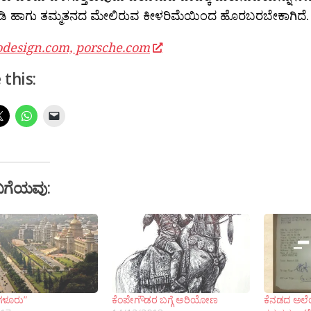
ುಡಿ ಹಾಗು ತಮ್ಮತನದ ಮೇಲಿರುವ ಕೀಳರಿಮೆಯಿಂದ ಹೊರಬರಬೇಕಾಗಿದೆ.
odesign.com, porsche.com
 this:
ಬಗೆಯವು:
ಗಳೂರು”
ಕೆಂಪೇಗೌಡರ ಬಗ್ಗೆ ಅರಿಯೋಣ
ಕೆನಡದ ಅಲ