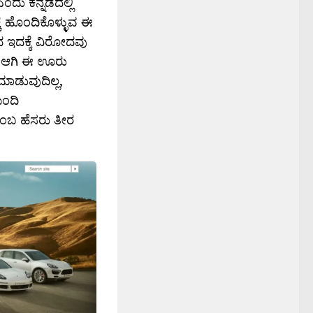
ಂದು ಕನ್ನಡದಲ್ಲಿ
ೆ ಹೊಂದಿಕೊಳ್ಳುವ ಈ
ಿಂದ ಇದಕ್ಕೆ ವಿರೋದವು
‍’ ಆಗಿ ಈ ಊರು
ಮಾಡುವುದಿಲ್ಲ,
ಮಂದಿ
ಎಂಬ ಹೆಸರು ತೀರ