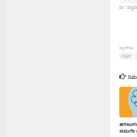
20/04/2
In "ನಲ್ಬ
ಟ್ಯಾಗ್‌ಗಳು:
ನಮ್ಮತನ
ನಿಮ
ಹಗಲುಗ
ನಮಗೇ ಒ