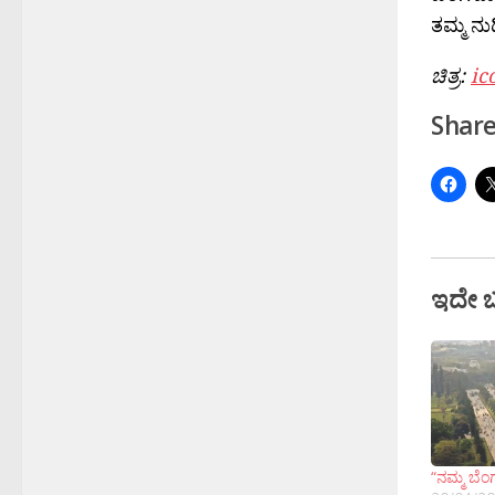
ತಮ್ಮ ನ
ಚಿತ್ರ:
ic
Share
ಇದೇ 
“ನಮ್ಮ ಬೆಂ