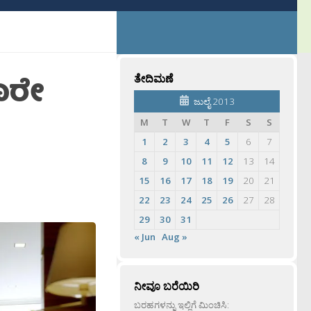
ೂರೇ
ತೇದಿಮಣೆ
ಜುಲೈ 2013
M
T
W
T
F
S
S
1
2
3
4
5
6
7
8
9
10
11
12
13
14
15
16
17
18
19
20
21
22
23
24
25
26
27
28
29
30
31
« Jun
Aug »
ನೀವೂ ಬರೆಯಿರಿ
ಬರಹಗಳನ್ನು ಇಲ್ಲಿಗೆ ಮಿಂಚಿಸಿ: