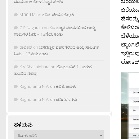
ಬರೆಯಲಾಗ
ಚಬನೂರ ಅಮೋಗ ಸಿದ್ದನ ಹೇಳಿಕೆ
ಬರೆಯುವ
M âñd M
on
ಕವಿತೆ: ಜೀವನ ಜ್ಯೋತಿ
ಹೆಸರನ್ನ
ಕೇಳಿಬಂದ
C.P.Nagaraja
on
ಬಸವಣ್ಣನ ವಚನಗಳಿಂದ ಆಯ್ದ
ಸಾಲುಗಳ ಓದು – 13ನೆಯ ಕಂತು
ಬೆಳೆಯುವ
ಬ್ಯಾಂಗ
ರಾಜೀವ್
on
ಬಸವಣ್ಣನ ವಚನಗಳಿಂದ ಆಯ್ದ ಸಾಲುಗಳ
ಇಲ್ಲಿರ
ಓದು – 13ನೆಯ ಕಂತು
ಲೋಕಲ್ 
K.V Shashidhara
on
ಹೊನಲುವಿಗೆ 11 ವರುಶ
ತುಂಬಿದ ನಲಿವು
Raghuramu N.V.
on
ಕವಿತೆ: ಅವಳು
Raghuramu N.V.
on
ಹನಿಗವನಗಳು
ಹಳೆಯವು
ಹಳೆಯವು