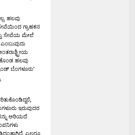
ನಲ್ಲ. ಹಲವು
 ಸೇವೆಯಿಂದ ಗ್ರಾಹಕನ
ತ್ತು ಸೇವೆಯ ಮೇಲೆ
ಡ್’ ಎಂಬುವುದು
ಅಂತರಾಶ್ಟ್ರೀಯ
ಟ್ಟಿಕೊಂಡ ಹಲವು
ರಾಂಡ್ ಬೆಂಗಳೂರು’
ು
ಿತುಕೊಂಡಿದ್ದರೆ,
ಿ ಬೆಂಗಳೂರು ಇರುವುದರ
ಲವನ್ನು ಅರಿಯದೆ
ಂಪನಿಗಳು
ಿದಂತಾಗಿದೆ. ಎಲ್ಲರೂ