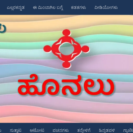
ಎಲ್ಲರಕನ್ನಡ
ಈ ಮಿಂಬಾಗಿಲ ಬಗ್ಗೆ
ಕಡತಗಳು
ವೀಡಿಯೋಗಳು
ು
ಸುತ್ತಾಟ
ಆಟೋಟ
ವಚನಗಳು
ತನ್ನೇಳಿಗೆ
ಹಿನ್ನಡವಳಿ
ಗ್ಯಾಜೆ