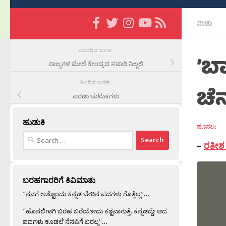
ನಾಡು
ಮುಂದಿನ ಬರಹ
’ಬ
ರಾಜ್ಯಗಳ ಮೇಲೆ ಕೇಂದ್ರದ ಸವಾರಿ ನಿಲ್ಲಲಿ
ಹಿಂದಿನ ಬರಹ
ಚೆನ್
ಎರಡು ಚುಟುಕಗಳು
ಹುಡುಕಿ
ಹೊನಲು
Search
–
ರತೀಶ 
for:
ಬರಹಗಾರರಿಗೆ ಕಿವಿಮಾತು
“ನನಗೆ ಅಶ್ಟೊಂದು ಕನ್ನಡ ಬೇರಿನ ಪದಗಳು ಗೊತ್ತಿಲ್ಲ”…
“ಹೊನಲಿಗಾಗಿ ಬರಹ ಬರೆಯೋದು ಕಶ್ಟವಾಗುತ್ತೆ. ಕನ್ನಡದ್ದೇ ಆದ
ಪದಗಳು ಕೂಡಲೆ ನೆನಪಿಗೆ ಬರಲ್ಲ”…