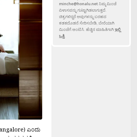
minche@honalu.net
ನಿಮ್ಮ ಮಿಂಚೆ
ವಿಳಾಸವನ್ನು ಗುಟ್ಟಾಗಿಡಲಾಗುತ್ತದೆ.
ಚಿತ್ರಗಳಿದ್ದರೆ ಅವುಗಳನ್ನು ಬರಹದ
ಕಡತದೊಡನೆ ಸೇರಿಸಬೇಡಿ, ಬೇರೆಯಾಗಿ
ಮಿಂಚೆಗೆ ಅಂಟಿಸಿ. ಹೆಚ್ಚಿನ ಮಾಹಿತಿಗಾಗಿ
ಇಲ್ಲಿ
ಒತ್ತಿ
.
‍’ (Bangalore) ಎಂದು