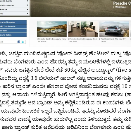
, ಜಗತ್ತಿನ ಮಂದಿಮೆಚ್ಚಿರುವ ‘ಪೋರ್‍ ಸೀಸನ್ಸ್ ಹೊಟೇಲ್’ ಮತ್ತು ‘ಪೋ
ರು ಬೆಂಗಳೂರು ಎಂಬ ಹೆಸರನ್ನು ತಮ್ಮ ಬಯಲರಿಕೆಗಳಲ್ಲಿ ಬಳಸುತ್ತಿದ್ದಾರ
 ನವರು ಜಗತ್ತಿನ ಬೇರೆ ಬೇರೆ ಕಡೆ 50ಕ್ಕೂ ಹೆಚ್ಚಿನ ಅಯ್ದುಸ್ಟಾರ್‍ (fiv
ೊಂದಿದ್ದು ವರ್‍ಶಕ್ಕೆ 3.6 ಬಿಲಿಯನ್ ಡಾಲರ್‍ ನಶ್ಟು ಆದಾಯವನ್ನು ಗಳಿಸುತ್ತಿದ್
ಟೆಯ ಕಾರಿನ ಬ್ರಾಂಡ್ ಎಂದೇ ಹೆಸರಾದ ಪೋಶೆ ಕಂಪನಿಯವರು ವರ್‍ಶಕ್ಕೆ 1
್ಟು ಆದಾಯ ಗಳಿಸುತ್ತಿದ್ದಾರೆ. ಹೀಗೆ ಜಗತ್ತಿನಾದ್ಯಂತ ಹಲವು ಕವಲು (ಶಾ
ಟ್ಟದಲ್ಲಿ ತಮ್ಮದೇ ಆದ ಬ್ರಾಂಡ್ ಅನ್ನು ಕಟ್ಟಿಕೊಂಡಿರುವ ಈ ಕಂಪನಿಗಳು
ು ಯಾವುದೇ ಹಿಂಜರಿಕೆ ಇಲ್ಲದೆ ಒಪ್ಪಿಕೊಂಡಿವೆ. ಇದನ್ನು ನೋಡಿದರೆ ಬೆಂಗಳ
ಸುವವರ ವಾದಕ್ಕೆ ಯಾವುದೇ ಹುರುಳಿಲ್ಲ ಎಂದು ತಿಳಿಯುತ್ತದೆ. ತಮ್ಮ 
 ಹಾಗು ಬ್ರಾಂಡ್ ಕುರಿತ ಅರೆಬರೆಯ ಅರಿವಿನಿಂದ ಬೆಂಗಳೂರು ಎಂಬ ಹೆಸರನ