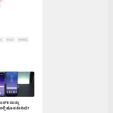
ೇ?
3
ರು
ಕಂಪನಿ
ಕೀಳರಿಮೆ
 ಎಸ್8 ಮತ್ತು
‍ನಲ್ಲಿ ಹೊಸತೇನಿದೆ?