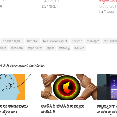
017
14/12/2013
ಕನ್ನಡಮುಂಟ
ರಹ"
In "ನಾಡು"
04/07/201
In "ನಾಡು"
:: ರತೀಶ ರತ್ನಾಕರ ::
five star
four seasons hotel
porsche
ಅಯ್ದುಸ್ಟಾರ್‍
ಊರಿನ ಹೆಸ
ಪೋಶೆ
ಬೆಂಗಳೂರು
ಬ್ಯಾಂಗಲೋರ್
ಬ್ರಾಂಡ್
ಮಾರುಕಟ್ಟೆ
ಹೋಟೆಲ್
ಗೆ ಹಿಡಿಸಬಹುದಾದ ಬರಹಗಳು
ನಸು ಕಾಣುವುದು
ಉಳಿಸಿರಿ ಬೆಳೆಸಿರಿ ನಮ್ಮಯ
ಸ್ಯಾಮ್ಸಂಗ್‍
ಳ್ಳೆಯದು
ನುಡಿಸಿರಿ
ಎಸ್8 ಪ್ಲಸ್