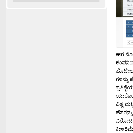
ಈಗ ನೋಡಿ
ಕಂಪನಿಯವ
ಹೊಟೇಲ್’
ಗಳನ್ನು ಹ
ಪ್ರತಿಶ್
ಯುರೋ ನಶ
ವಿಶ್ವ ಮ
ಹೆಸರನ್ನ
ವಿರೋದಿ
ಕೀಳರಿಮೆ