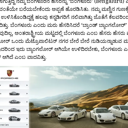
ುತ್ತಿದ್ದ ನಮ್ಮ ಬೆಂಗಳೂರಿನ ಹೆಸರನ್ನು ‘ಬೆಂಗಳೂರು’ (Bengaluru) ಎ
ಂತೆಯೇ ಬರೆಯಬೇಕೆಂದು ಅಪ್ಪಣೆ ಹೊರಡಿಸಿತು. ನಮ್ಮ ಮಣ್ಣಿನ ಗುಣಕ್ಕ
ು ಉಳಿಸಿಕೊಂಡಿದ್ದಕ್ಕೆ ಹಲವು ಕನ್ನಡಿಗರಿಗೆ ನಲಿವಾಗಿತ್ತು ಜೊತೆಗೆ ಕೆಲವರ
ಿತ್ತು. ಬೆಂಗಳೂರು ಎಂದು ಮರು ಹೆಸರಿಸಿದರೆ ‘ಬ್ರಾಂಡ್ ಬ್ಯಾಂಗಲೋರ್
ುದಿಲ್ಲ, ಅಂತರಾಶ್ಟ್ರೀಯ ಮಟ್ಟದಲ್ಲಿ ಬೆಂಗಳೂರು ಎಂಬ ಹೆಸರು ಹೆಸರು 
ಲೋರ್‍ ಒಂದು ಮೆಟ್ರೊಪಾಲಿಟನ್ ನಗರ ಬೇರೆ ಬೇರೆ ನುಡಿಯನ್ನಾಡುವ 
ುವುದರಿಂದ ಇದು ಬ್ಯಾಂಗಲೋರ್‍ ಆಗಿಯೇ ಉಳಿದಿರಬೇಕು, ಬೆಂಗಳೂರು 
ಆಗಿದೆ ಎಂಬ ವಾದವಿತ್ತು.