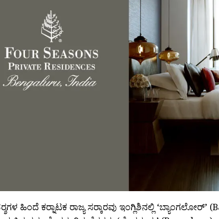
್‍ಶಗಳ ಹಿಂದೆ ಕರ್‍ನಾಟಕ ರಾಜ್ಯ ಸರ್‍ಕಾರವು ಇಂಗ್ಲಿಶಿನಲ್ಲಿ ‘ಬ್ಯಾಂಗಲೋರ್