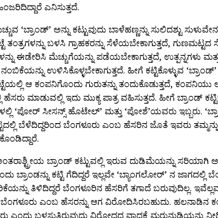
ಜರಿದಿದ್ದಾರೆ ಎನಿಸುತ್ತದೆ.
್ಚುವ ‘ಬ್ರಾಂಡ್’ ಅನ್ನು ಕಟ್ಟುವುದು ಬಾಳೆಹಣ್ಣನ್ನು ಸುಲಿದಶ್ಟು ಸುಳುವೇ
ಟೆ ತಂತ್ರಗಳನ್ನು ಬಳಸಿ ಗ್ರಾಹಕರನ್ನು ಸೆಳೆಯಬೇಕಾಗುತ್ತದೆ, ಗುಣಮಟ್ಟದ
ಳನ್ನು ಈಡೇರಿಸಿ ಮೆಚ್ಚುಗೆಯನ್ನು ಪಡೆಯಬೇಕಾಗುತ್ತದೆ, ಉತ್ಪನ್ನಗಳು ಮ
 ನಂಬಿಕೆಯನ್ನು ಉಳಿಸಿಕೊಳ್ಳಬೇಕಾಗುತ್ತದೆ. ಹೀಗೆ ಕಟ್ಟಿಕೊಳ್ಳುವ ‘ಬ್ರಾಂ
ಟೆಯಲ್ಲಿ ಆ ಕಂಪನಿಗೊಂದು ಗುರುತನ್ನು ತಂದುಕೊಡುತ್ತದೆ, ಕಂಪನಿಯು 
ಲಿ ಹೆಸರು ಮಾಡುವಲ್ಲಿ ಇದು ಮುಕ್ಯ ಪಾತ್ರ ವಹಿಸುತ್ತದೆ. ಹೀಗೆ ಬ್ರಾಂಡ್ ಕ
ಲ್ಲಿ ‘ಪೋರ್‍ ಸೀಸನ್ಸ್ ಹೊಟೇಲ್’ ಮತ್ತು ‘ಪೋಶೆ’ಯವರು ಇಬ್ಬರು. ‘ಬ್
ಟ್ಟದಲ್ಲಿ ಬೆಳೆದಿದ್ದರಿಂದ ಬೆಂಗಳೂರು ಎಂಬ ಹೆಸರಿನ ಜೊತೆ ಇವರು ತಮ್ಮನ್ನ
ಕೊಂಡಿದ್ದಾರೆ.
ತರಾಶ್ಟ್ರೀಯ ಬ್ರಾಂಡ್ ಕಟ್ಟುವಲ್ಲಿ ಇರುವ ದುಡಿಮೆಯನ್ನು ಸರಿಯಾಗಿ ಅರ
ದು ಬ್ರಾಂಡನ್ನು ಕಟ್ಟಿ ಗೆದಿದ್ದರೆ ಇಲ್ಲವೇ ‘ಬ್ಯಾಂಗಲೋರ್‍’ ನ ಜಾಗದಲ್ಲ
ರಿಕೆಯನ್ನು ತಿಳಿದಿದ್ದರೆ ಬೆಂಗಳೂರಿನ ಹೆಸರಿಗೆ ತಗಾದೆ ಬರುವುದಿಲ್ಲ. ಇವೆಲ್
 ಬೆಂಗಳೂರು ಎಂಬ ಹೆಸರನ್ನು ಆಗ ವಿರೋದಿಸಿರಬಹುದು. ಹಲನಾಡಿನ ಕ
ರು ಎಂದು ಬಳಸುತ್ತಿರುವುದು ವಿರೋದದ ವಾದಕ್ಕೆ ಮರುನುಡಿಯನ್ನು ನೀಡ