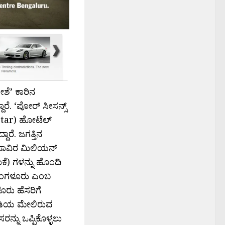
ಶೆ’ ಕಾರಿನ
ೆ. ‘ಪೋರ್‍ ಸೀಸನ್ಸ್
e star) ಹೋಟೆಲ್
ದಾರೆ. ಜಗತ್ತಿನ
0 ಸಾವಿರ ಮಿಲಿಯನ್
ಕೆ) ಗಳನ್ನು ಹೊಂದಿ
 ಬೆಂಗಳೂರು ಎಂಬ
ೂರು ಹೆಸರಿಗೆ
ನುಡಿಯ ಮೇಲಿರುವ
್ನು ಒಪ್ಪಿಕೊಳ್ಳಲು