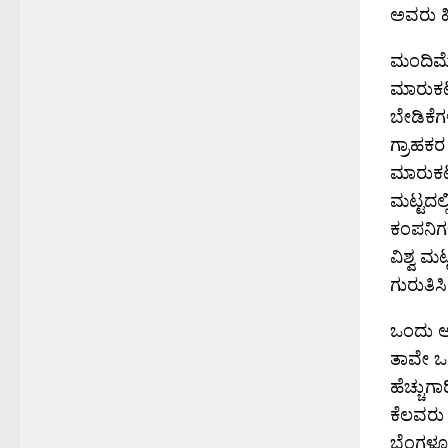
ಅವರು ಹಿಂ
ಮಂದಿಮೆಚ
ಮಾರುಕಟ್
ಬೇಡಿಕೆಗ
ಗ್ರಾಹಕರ
ಮಾರುಕಟ್
ಮಟ್ಟದಲ್
ಕಂಪನಿಗಳ
ವಿಶ್ವ ಮ
ಗುರುತಿಸಿ
ಒಂದು ಅಂ
ತಾವೇ ಒಂ
ಹೆಚ್ಚುಗಾ
ಕೆಲವರು
ಬೆಂಗಳೂ