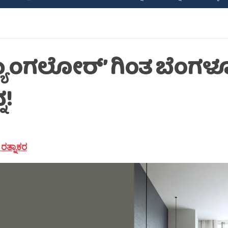
್ಯಾಂಗಲೋರ್’ ಗಿಂತ ಬೆಂಗಳ
ನ!
ರತ್ನಾಕರ