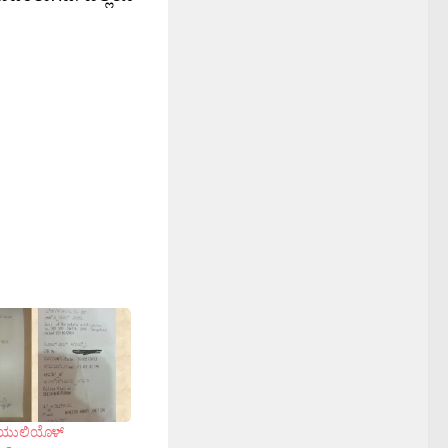
ೆಯುಲಿಯೊಳ್