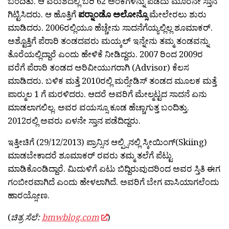
ಬಂದಿತು. ಆ ವರುಶದಲ್ಲಿ ಬರಿ 62 ಅಂಕಗಳನ್ನು ಪಡೆದು ಮೂರನೇ ಸ್ತಾನ
ಗಿಟ್ಟಿಸಿದರು. ಆ ಹೊತ್ತಿಗೆ
ಪರ್‍ನಾಂಡೊ ಅಲೋನ್ಸೊ
ಮೇಲೇರಲು ಶುರು
ಮಾಡಿದರು. 2006ರಲ್ಲಿಯೂ ಹೆಚ್ಚೇನು ಸಾದನೆಗೆಯ್ಯಲ್ಲಿಲ್ಲ ಶೂಮಾಕರ್.
ಅಶ್ಟೊತ್ತಿಗೆ ಪೆರಾರಿ ತಂಡದವರು ಮಯ್ಕಲ್ ಇನ್ನೇನು ತಮ್ಮ ತಂಡವನ್ನು
ತೊರೆಯಲ್ಲಿದ್ದಾರೆ ಎಂದು ಹೇಳಿಕೆ ನೀಡಿದ್ದರು. 2007 ರಿಂದ 2009ರ
ವರೆಗೆ ಪೆರಾರಿ ತಂಡದ ಅರಿವೀಯುಗರಾಗಿ (Advisor) ಕೆಲಸ
ಮಾಡಿದರು. ಬಳಿಕ ಮತ್ತೆ 2010ರಲ್ಲಿ ಮರ್‍ಸೇಡಿಸ್ ತಂಡದ ಮೂಲಕ ಮತ್ತೆ
ಪಾರ್‍ಮುಲ 1 ಗೆ ಮರಳಿದರು. ಆದರೆ ಅವರಿಗೆ ಮೇಲ್ಮಟ್ಟದ ಸಾದನೆ ಏನು
ಮಾಡಲಾಗಲಿಲ್ಲ. ಅವರ ವಯಸ್ಸೂ ಕೂಡ ಹೆಚ್ಚಾಗುತ್ತ ಬಂದಿತ್ತು.
2012ರಲ್ಲಿ ಅವರು ಏಳನೇ ಸ್ತಾನ ಪಡೆದಿದ್ದರು.
ಇತ್ತೀಚಿಗೆ (29/12/2013) ಪ್ರಾನ್ಸಿನ ಆಲ್ಪ್ಸಿನಲ್ಲಿ ಸ್ಕೀಯಿಂಗ್(Skiing)
ಮಾಡಬೇಕಾದರೆ ಶೂಮಾಕರ್ ರವರು ತಮ್ಮ ತಲೆಗೆ ಪೆಟ್ಟು
ಮಾಡಿಕೊಂಡಿದ್ದಾರೆ. ಮಿದುಳಿಗೆ ಏಟು ಬಿದ್ದಿರುವುದರಿಂದ ಅವರ ಸ್ತಿತಿ ಈಗ
ಗಂಬೀರವಾಗಿದೆ ಎಂದು ಹೇಳಲಾಗಿದೆ. ಅವರಿಗೆ ಬೇಗ ವಾಸಿಯಾಗಲೆಂದು
ಹಾರಯ್ಸೋಣ.
(
ಚಿತ್ರ ಸೆಲೆ:
bmwblog.com
)