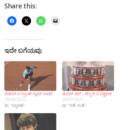
Share this:
ಇದೇ ಬಗೆಯವು:
ಪೆಡರರ್ ರ ಗ್ರಾಂಡ್ ಸ್ಲಾಮ್ ಸಾದನೆ
ಡೇವಿಸ್ ಕಪ್ – ಟೆನ್ನಿಸ್ ನ ವಿಶ್ವಕಪ್
28/09/2022
28/07/2023
In "ನಲ್ಬರಹ"
In "ನಡೆ-ನುಡಿ"