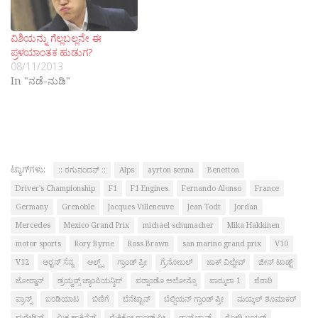
ವಿಶಿಯನ್ನು ಗೆಲ್ಲಬಲ್ಲನೇ ಈ
ಪ್ರಳಯಾಂತಕ ಹುಡುಗ?
08/11/2013
In "ನಡೆ-ನುಡಿ"
ಟ್ಯಾಗ್‌ಗಳು:
:: ರಗುನಂದನ್ ::
Alps
ayrton senna
Benetton
Driver's Championship
F1
F1 Engines
Fernando Alonso
France
Germany
Grenoble
Jacques Villeneuve
Jean Todt
Jordan
Mercedes
Mexico Grand Prix
michael schumacher
Mika Hakkinen
motor sports
Rory Byrne
Ross Brawn
san marino grand prix
V10
V12
ಆರ್‍ಟನ್ ಸೆನ್ನ
ಆಲ್ಪ್ಸ್
ಗ್ರಾಂಡ್ ಪ್ರೀ
ಗ್ರೆನೋಬಲ್
ಜಾಕ್ ವಿಲ್ನೇವ್
ಜೀನ್ ಟಾಡ್ಟ್
ಜೋರ್‍ಡಾನ್
ಡ್ರಯ್ವರ್‍ಸ್ ಚ್ಯಾಂಪಿಯನ್ಶಿಪ್
ಪರ್‍ನಾಂಡೊ ಅಲೋನ್ಸೊ
ಪಾರ್‍ಮುಲಾ 1
ಪೆರಾರಿ
ಪ್ರಾನ್ಸ್
ಬಂಡಿಯಾಟ
ಬಿಣಿಗೆ
ಬೆನೆಟ್ಟಾನ್
ಬೆಲ್ಜಿಯನ್ ಗ್ರಾಂಡ್ ಪ್ರೀ
ಮಯ್ಕಲ್ ಶೂಮಾಕರ್
ಮರ್‍ಸೇಡಿಸ್
ಮಿಕ ಹ್ಯಾಕಿನೆನ್
ಮೆಕ್ಸಿಕೋ ಗ್ರಾಂಡ್ ಪ್ರೀ
ರಾಸ್ ಬ್ರಾನ್
ರೋರಿ ಬಯರ್‍ನ್