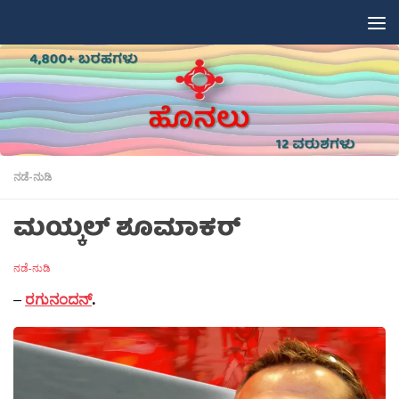
Skip to content
ನಡೆ-ನುಡಿ
ಮಯ್ಕಲ್ ಶೂಮಾಕರ್
ನಡೆ-ನುಡಿ
–
ರಗುನಂದನ್
.