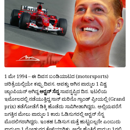
1 ಮೇ 1994 – ಈ ದಿವಸ ಬಂಡಿಯಾಟದ (motorsports)
ಚರಿತ್ರೆಯಲ್ಲಿಯೇ ಕಪ್ಪು ದಿವಸ. ಆವತ್ತು ಆಗಿನ ಪಾರ್‍ಮುಲ 1 ವಿಶ್ವ
ಚ್ಯಾಂಪಿಯನ್ ಆಗಿದ್ದ
ಆರ್‍ಟನ್ ಸೆನ್ನ
ಸಾವನ್ನಪ್ಪಿದ ದಿನ. ಇಟಲಿಯ
ಇಮೋಲದಲ್ಲಿ ನಡೆಯುತ್ತಿದ್ದ ಸಾನ್ ಮರಿನೊ ಗ್ರಾಂಡ್ ಪ್ರೀಯಲ್ಲಿ (Grand
prix) ತಡೆಗೋಡೆಗೆ ಡಿಕ್ಕಿ ಹೊಡೆದು ಸಾವಿಗೀಡಾಗಿದ್ದರು. ಅಲ್ಲಿಯವರೆಗೆ
ಜಗತ್ತಿನ ಮೇಲು ಪಾರ್‍ಮುಲ 1 ಕಾರು ಓಡಿಸುಗರಲ್ಲಿ ಆರ್‍ಟನ್ ಸೆನ್ನ
ಮೊದಲಿಗರಾಗಿದ್ದರು. ಇಂತಹ ಓಡಿಸುಗ ಮತ್ತೆ ಹುಟ್ಟಬಲ್ಲನೇ ಎಂಬುದು
ಪಾರ್‍ಮುಲಾ 1 ನೋಡುಗರ ಕೇಳ್ವಿಯಾಗಿತ್ತು. ಅದೇ ಹೊತ್ತಿಗೆ ಪಾರ್‍ಮುಲ 1ನಲ್ಲಿ