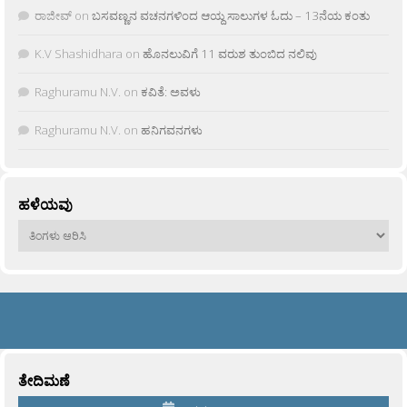
ರಾಜೀವ್
on
ಬಸವಣ್ಣನ ವಚನಗಳಿಂದ ಆಯ್ದ ಸಾಲುಗಳ ಓದು – 13ನೆಯ ಕಂತು
K.V Shashidhara
on
ಹೊನಲುವಿಗೆ 11 ವರುಶ ತುಂಬಿದ ನಲಿವು
Raghuramu N.V.
on
ಕವಿತೆ: ಅವಳು
Raghuramu N.V.
on
ಹನಿಗವನಗಳು
ಹಳೆಯವು
ಹಳೆಯವು
ತೇದಿಮಣೆ