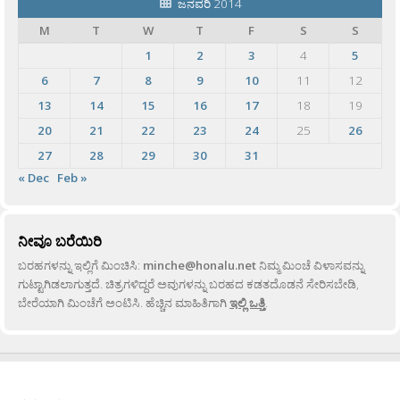
ಜನವರಿ 2014
M
T
W
T
F
S
S
1
2
3
4
5
6
7
8
9
10
11
12
13
14
15
16
17
18
19
20
21
22
23
24
25
26
27
28
29
30
31
« Dec
Feb »
ನೀವೂ ಬರೆಯಿರಿ
ಬರಹಗಳನ್ನು ಇಲ್ಲಿಗೆ ಮಿಂಚಿಸಿ:
minche@honalu.net
ನಿಮ್ಮ ಮಿಂಚೆ ವಿಳಾಸವನ್ನು
ಗುಟ್ಟಾಗಿಡಲಾಗುತ್ತದೆ. ಚಿತ್ರಗಳಿದ್ದರೆ ಅವುಗಳನ್ನು ಬರಹದ ಕಡತದೊಡನೆ ಸೇರಿಸಬೇಡಿ,
ಬೇರೆಯಾಗಿ ಮಿಂಚೆಗೆ ಅಂಟಿಸಿ. ಹೆಚ್ಚಿನ ಮಾಹಿತಿಗಾಗಿ
ಇಲ್ಲಿ ಒತ್ತಿ
.