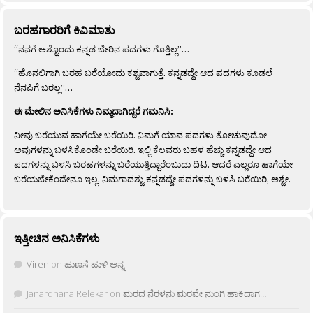
ಬರಹಗಾರರಿಗೆ ಕಿವಿಮಾತು
“ನನಗೆ ಅಶ್ಟೊಂದು ಕನ್ನಡ ಬೇರಿನ ಪದಗಳು ಗೊತ್ತಿಲ್ಲ”…
“ಹೊನಲಿಗಾಗಿ ಬರಹ ಬರೆಯೋದು ಕಶ್ಟವಾಗುತ್ತೆ. ಕನ್ನಡದ್ದೇ ಆದ ಪದಗಳು ಕೂಡಲೆ
ನೆನಪಿಗೆ ಬರಲ್ಲ”…
ಈ ಮೇಲಿನ ಅನಿಸಿಕೆಗಳು ನಿಮ್ಮದಾಗಿದ್ದರೆ ಗಮನಿಸಿ:
ನೀವು ಬರೆಯುವ ಹಾಗೆಯೇ ಬರೆಯಿರಿ. ನಿಮಗೆ ಯಾವ ಪದಗಳು ತೋಚುವುದೋ
ಅವುಗಳನ್ನು ಬಳಸಿಕೊಂಡೇ ಬರೆಯಿರಿ. ಇಲ್ಲಿ ಕೆಲವರು ಬಹಳ ಹೆಚ್ಚು ಕನ್ನಡದ್ದೇ ಆದ
ಪದಗಳನ್ನು ಬಳಸಿ ಬರಹಗಳನ್ನು ಬರೆಯುತ್ತಿದ್ದಾರೆಂಬುದು ದಿಟ. ಆದರೆ ಎಲ್ಲರೂ ಹಾಗೆಯೇ
ಬರೆಯಬೇಕೆಂದೇನೂ ಇಲ್ಲ. ನಿಮಗಾದಶ್ಟು ಕನ್ನಡದ್ದೇ ಪದಗಳನ್ನು ಬಳಸಿ ಬರೆಯಿರಿ, ಅಶ್ಟೇ.
ಇತ್ತೀಚಿನ ಅನಿಸಿಕೆಗಳು
Viren
on
ಹುಣಸೆ ಹುಳಿ ಅನ್ನ
Janardhana Relekar
on
ಮರದ ನೆರಳನು ಮರವೇ ನುಂಗಿ ಹಾಕಿದಾಗ…