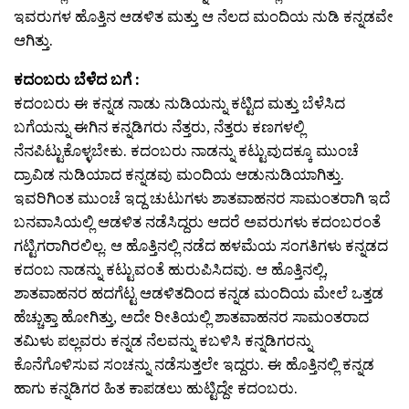
ಇವರುಗಳ ಹೊತ್ತಿನ ಆಡಳಿತ ಮತ್ತು ಆ ನೆಲದ ಮಂದಿಯ ನುಡಿ ಕನ್ನಡವೇ
ಆಗಿತ್ತು.
ಕದಂಬರು ಬೆಳೆದ ಬಗೆ :
ಕದಂಬರು ಈ ಕನ್ನಡ ನಾಡು ನುಡಿಯನ್ನು ಕಟ್ಟಿದ ಮತ್ತು ಬೆಳೆಸಿದ
ಬಗೆಯನ್ನು ಈಗಿನ ಕನ್ನಡಿಗರು ನೆತ್ತರು, ನೆತ್ತರು ಕಣಗಳಲ್ಲಿ
ನೆನಪಿಟ್ಟುಕೊಳ್ಳಬೇಕು. ಕದಂಬರು ನಾಡನ್ನು ಕಟ್ಟುವುದಕ್ಕೂ ಮುಂಚೆ
ದ್ರಾವಿಡ ನುಡಿಯಾದ ಕನ್ನಡವು ಮಂದಿಯ ಆಡುನುಡಿಯಾಗಿತ್ತು.
ಇವರಿಗಿಂತ ಮುಂಚೆ ಇದ್ದ ಚುಟುಗಳು ಶಾತವಾಹನರ ಸಾಮಂತರಾಗಿ ಇದೆ
ಬನವಾಸಿಯಲ್ಲಿ ಆಡಳಿತ ನಡೆಸಿದ್ದರು ಆದರೆ ಅವರುಗಳು ಕದಂಬರಂತೆ
ಗಟ್ಟಿಗರಾಗಿರಲಿಲ್ಲ. ಆ ಹೊತ್ತಿನಲ್ಲಿ ನಡೆದ ಹಳಮೆಯ ಸಂಗತಿಗಳು ಕನ್ನಡದ
ಕದಂಬ ನಾಡನ್ನು ಕಟ್ಟುವಂತೆ ಹುರುಪಿಸಿದವು. ಆ ಹೊತ್ತಿನಲ್ಲಿ,
ಶಾತವಾಹನರ ಹದಗೆಟ್ಟ ಆಡಳಿತದಿಂದ ಕನ್ನಡ ಮಂದಿಯ ಮೇಲೆ ಒತ್ತಡ
ಹೆಚ್ಚುತ್ತಾ ಹೋಗಿತ್ತು, ಅದೇ ರೀತಿಯಲ್ಲಿ ಶಾತವಾಹನರ ಸಾಮಂತರಾದ
ತಮಿಳು ಪಲ್ಲವರು ಕನ್ನಡ ನೆಲವನ್ನು ಕಬಳಿಸಿ ಕನ್ನಡಿಗರನ್ನು
ಕೊನೆಗೊಳಿಸುವ ಸಂಚನ್ನು ನಡೆಸುತ್ತಲೇ ಇದ್ದರು. ಈ ಹೊತ್ತಿನಲ್ಲಿ ಕನ್ನಡ
ಹಾಗು ಕನ್ನಡಿಗರ ಹಿತ ಕಾಪಡಲು ಹುಟ್ಟಿದ್ದೇ ಕದಂಬರು.