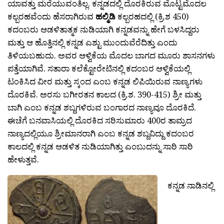
ಯಾವತ್ತು ಮರೆಯುವಂತಿಲ್ಲ. ಕನ್ನಡದಲ್ಲಿ ದೊರಕಿರುವ ಮೊಟ್ಟಮೊದಲ
ಕಲ್ಬರಹವೆಂದು ಹೆಸರಾಗಿರುವ
ಹಲ್ಮಿಡಿ
ಕಲ್ಬರಹದಲ್ಲಿ (ಕ್ರಿ.ಶ 450)
ಕದಂಬರು ಆಡಳಿತಾತ್ಮಕ ನುಡಿಯಾಗಿ ಕನ್ನಡವನ್ನು ಹೇಗೆ ಬಳಸಿದ್ದರು
ಮತ್ತು ಆ ಹೊತ್ತಿನಲ್ಲಿ ಕನ್ನಡ ಎಶ್ಟು ಮುಂದುವೆರೆದಿತ್ತು ಎಂದು
ತಿಳಿಯಬಹುದು. ಅವರ ಆಳ್ವಿಕೆಯ ಮೊದಲ ಬಾಗದ ಮೂರು ಶಾಸನಗಳು
ಪತ್ತೆಯಾಗಿವೆ. ಸತಾರಾ ಕಲೆಕ್ಟೋರೇಟಿನಲ್ಲಿ ಕದಂಬರ ಆಳ್ವಿಕೆಯಲ್ಲಿ
ಟಂಕಿಸಿದ ವೀರ ಮತ್ತು ಸ್ಕಂದ ಎಂಬ ಕನ್ನಡ ಲಿಪಿಯಿರುವ ನಾಣ್ಯಗಳು
ದೊರಕಿವೆ. ಅರಸು ಬಗೀರತನ ಕಾಲದ (ಕ್ರಿ.ಶ. 390-415) ಶ್ರೀ ಮತ್ತು
ಬಾಗಿ ಎಂಬ ಕನ್ನಡ ಶಬ್ದಗಳಿರುವ ಬಂಗಾರದ ನಾಣ್ಯವೂ ದೊರಕಿದೆ.
ಈಚೆಗೆ ಬನವಾಸಿಯಲ್ಲಿ ದೊರಕಿದ ಸರಿಸುಮಾರು 400ರ ತಾಮ್ರದ
ನಾಣ್ಯದಲ್ಲಿಯೂ ಶ್ರೀಮಾನರಾಗಿ ಎಂಬ ಕನ್ನಡ ಶಬ್ದವಿದ್ದು ಕದಂಬರ
ಕಾಲದಲ್ಲಿ ಕನ್ನಡ ಆಡಳಿತ ನುಡಿಯಾಗಿತ್ತು ಎಂಬುದನ್ನು ಸಾರಿ ಸಾರಿ
ಹೇಳುತ್ತವೆ.
ಕನ್ನಡ ನಾಡಿನಲ್ಲಿ