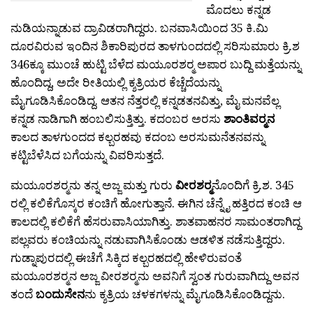
ಮೊದಲು ಕನ್ನಡ
ನುಡಿಯನ್ನಾಡುವ ದ್ರಾವಿಡರಾಗಿದ್ದರು. ಬನವಾಸಿಯಿಂದ 35 ಕಿ.ಮಿ
ದೂರವಿರುವ ಇಂದಿನ ಶಿಕಾರಿಪುರದ ತಾಳಗುಂದದಲ್ಲಿ ಸರಿಸುಮಾರು ಕ್ರಿ.ಶ
346ಕ್ಕೂ ಮುಂಚೆ ಹುಟ್ಟಿ ಬೆಳೆದ ಮಯೂರಶರ‍್ಮ ಅಪಾರ ಬುದ್ದಿ ಮತ್ತೆಯನ್ನು
ಹೊಂದಿದ್ದ, ಅದೇ ರೀತಿಯಲ್ಲಿ ಕ್ಶತ್ರಿಯರ ಕೆಚ್ಚೆದೆಯನ್ನು
ಮೈಗೂಡಿಸಿಕೊಂಡಿದ್ದ. ಆತನ ನೆತ್ತರಲ್ಲಿ ಕನ್ನಡತನವಿತ್ತು, ಮೈ ಮನವೆಲ್ಲ
ಕನ್ನಡ ನಾಡಿಗಾಗಿ ಹಂಬಲಿಸುತ್ತಿತ್ತು. ಕದಂಬರ ಅರಸು
ಶಾಂತಿವರ‍್ಮನ
ಕಾಲದ ತಾಳಗುಂದದ ಕಲ್ಬರಹವು ಕದಂಬ ಅರಸುಮನೆತನವನ್ನು
ಕಟ್ಟಿಬೆಳೆಸಿದ ಬಗೆಯನ್ನು ವಿವರಿಸುತ್ತದೆ.
ಮಯೂರಶರ‍್ಮನು ತನ್ನ ಅಜ್ಜ ಮತ್ತು ಗುರು
ವೀರಶರ‍್ಮ
ನೊಂದಿಗೆ ಕ್ರಿ.ಶ. 345
ರಲ್ಲಿ ಕಲಿಕೆಗೊಸ್ಕರ ಕಂಚಿಗೆ ಹೋಗುತ್ತಾನೆ. ಈಗಿನ ಚೆನ್ನೈ ಹತ್ತಿರದ ಕಂಚಿ ಆ
ಕಾಲದಲ್ಲಿ ಕಲಿಕೆಗೆ ಹೆಸರುವಾಸಿಯಾಗಿತ್ತು. ಶಾತವಾಹನರ ಸಾಮಂತರಾಗಿದ್ದ
ಪಲ್ಲವರು ಕಂಚಿಯನ್ನು ನಡುವಾಗಿಸಿಕೊಂಡು ಆಡಳಿತ ನಡೆಸುತ್ತಿದ್ದರು.
ಗುಡ್ನಾಪುರದಲ್ಲಿ ಈಚೆಗೆ ಸಿಕ್ಕಿದ ಕಲ್ಬರಹದಲ್ಲಿ ಹೇಳಿರುವಂತೆ
ಮಯೂರಶರ‍್ಮನ ಅಜ್ಜ ವೀರಶರ‍್ಮನು ಅವನಿಗೆ ಸ್ವಂತ ಗುರುವಾಗಿದ್ದು ಅವನ
ತಂದೆ
ಬಂದುಸೇನ
ನು ಕ್ಶತ್ರಿಯ ಚಳಕಗಳನ್ನು ಮೈಗೂಡಿಸಿಕೊಂಡಿದ್ದನು.