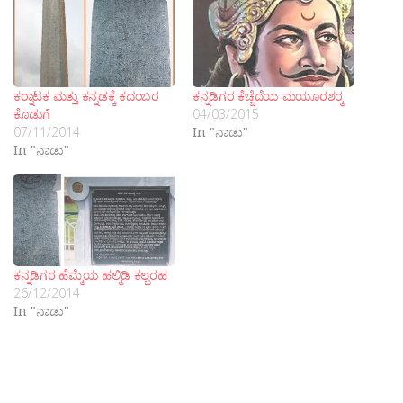
ಕರ‍್ನಾಟಕ ಮತ್ತು ಕನ್ನಡಕ್ಕೆ ಕದಂಬರ
ಕನ್ನಡಿಗರ ಕೆಚ್ಚೆದೆಯ ಮಯೂರಶರ‍್ಮ
ಕೊಡುಗೆ
04/03/2015
07/11/2014
In "ನಾಡು"
In "ನಾಡು"
ಕನ್ನಡಿಗರ ಹೆಮ್ಮೆಯ ಹಲ್ಮಿಡಿ ಕಲ್ಬರಹ
26/12/2014
In "ನಾಡು"