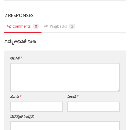
2 RESPONSES
Comments
0
Pingbacks
2
ನಿಮ್ಮ ಅನಿಸಿಕೆ ನೀಡಿ
ಅನಿಸಿಕೆ
*
ಹೆಸರು
*
ಮಿಂಚೆ
*
ವೆಬ್‌ಸೈಟ್ (ಇದ್ದರೆ)