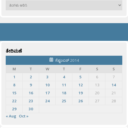
ಹಳೆಯವು
ತೇದಿಮಣೆ
ಸೆಪ್ಟಂಬರ್ 2014
M
T
W
T
F
S
S
1
2
3
4
5
6
7
8
9
10
11
12
13
14
15
16
17
18
19
20
21
22
23
24
25
26
27
28
29
30
« Aug
Oct »