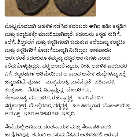
ಮೊಟ್ಟಮೊದಲಾಗಿ ಆಡಳಿತ ನಡೆಸಿದ ಕದಂಬರು ಈಗಿನ ಇಡೀ ಕನ್ನಡಿಗ
ಮತ್ತು ಕರ‍್ನಾಟಕಕ್ಕೇ ಮಾದರಿಯಾಗಿದ್ದಾರೆ. ಕದಂಬರು ಕನ್ನಡ ನುಡಿಗೆ,
ಕಲೆಗೆ, ಶಿಲ್ಪಕಲೆಗೆ ಮತ್ತು ಕನ್ನಡಿಗರಾಗಿ ಬದುಕುವ ಕಲೆಯನ್ನು ಕರ‍್ನಾಟಕ
ಮತ್ತು ಕನ್ನಡಿಗರಿಗೆ ಕೊಡುಗೆಯನ್ನಾಗಿ ನೀಡಿದ್ದರು. ಶಾತವಾಹನ
ಅರಸರಂತೆ ಕದಂಬರೂ ತಮ್ಮನ್ನು ದರ‍್ಮದ ಅರಸುಗಳು ಎಂದು
ಕರೆದುಕೊಳ್ಳುತ್ತಿದ್ದರು. ದರ‍್ಮ ಅಂದರೆ ನ್ಯಾಯ, ನೀತಿ, ಆಡಳಿತ ಎಂಬುದರ
ಬಗೆ. ಕಲ್ಬರಹಗಳ ಅರಿಮೆಯಿಂದ ಆ ಕಾಲದ ಅನೇಕ ಹುದ್ದೆಗಳನ್ನು ಪತ್ತೆ
ಹಚ್ಚಲಾಗಿದೆ. ಪ್ರದಾನ = ಮುಕ್ಯಮಂತ್ರಿ, ಮನೆವೆರ‍್ಗಡೆ= ಪರಿಚಾರಕ,
ತಂತ್ರಪಾಲ= ನೆರವಿಗ, ವಿದ್ಯಾವ್ರುದ್ದ= ಮೇಲರಿಗರು,
ದೇಶಾಮಾತ್ಯ=ಮಾಂಜರಿಗ, ರಹಸ್ಯಾದ್ಯಕ್ಶ = ಕಾಸಗಿ ನೆರವಿಗ,
ಸರ‍್ವಕಾರ‍್ಯಕರ‍್ತ=ಮೇಲ್ನೆರವಿಗ, ದರ‍್ಮದ್ಯಕ್ಶ = ಹಿರಿ ತೀರ‍್ಪುಗಾರ, ಬೋಜಕ ಮತ್ತು
ಆಯುಕ್ತ =ಇತರ ಅದಿಕಾರಿಗಳು, ಇತ್ಯಾದಿ.
ಸೇನೆಯಲ್ಲಿ ಜಗದಾಲ, ದಂಡನಾಯಕ ಮತ್ತು ಸೇನಾಪತಿ ಎಂಬ
ಹುದ್ದೆಗಳಿದ್ದವು. ಕದಂಬ ಅರಸುಮನೆತನದ ಆಡಳಿತದಲ್ಲಿ ಅರಸನ