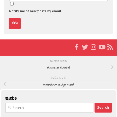
Notify me of new posts by email.
ಮುಂದಿನ ಬರಹ
ದೊಂಬನ ಕೊಡುಗೆ
ಹಿಂದಿನ ಬರಹ
ಚದರದಿಂದ ಸುತ್ತಿನ ಅಳತೆ
ಹುಡುಕಿ
Search
for: