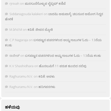
rjnivah
on
ಮನಸೂರೆಗೊಳ್ಳುವ ಲೈಟ್ಲಮ್ ಕಣಿವೆ
Siddanagouda kalakeri
on
ಬಾದಮಿ ಅಮವಾಸ್ಯೆ: ಚಬನೂರ ಅಮೋಗ ಸಿದ್ದನ
ಹೇಳಿಕೆ
M âñd M
on
ಕವಿತೆ: ಜೀವನ ಜ್ಯೋತಿ
C.P.Nagaraja
on
ಬಸವಣ್ಣನ ವಚನಗಳಿಂದ ಆಯ್ದ ಸಾಲುಗಳ ಓದು – 13ನೆಯ
ಕಂತು
ರಾಜೀವ್
on
ಬಸವಣ್ಣನ ವಚನಗಳಿಂದ ಆಯ್ದ ಸಾಲುಗಳ ಓದು – 13ನೆಯ ಕಂತು
K.V Shashidhara
on
ಹೊನಲುವಿಗೆ 11 ವರುಶ ತುಂಬಿದ ನಲಿವು
Raghuramu N.V.
on
ಕವಿತೆ: ಅವಳು
Raghuramu N.V.
on
ಹನಿಗವನಗಳು
ಹಳೆಯವು