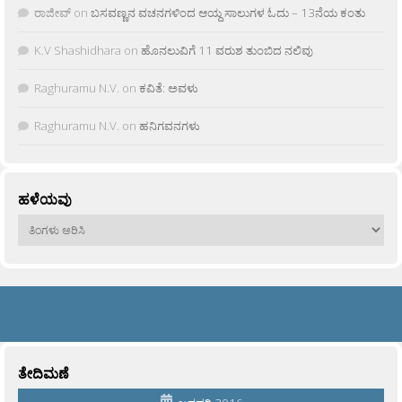
ರಾಜೀವ್
on
ಬಸವಣ್ಣನ ವಚನಗಳಿಂದ ಆಯ್ದ ಸಾಲುಗಳ ಓದು – 13ನೆಯ ಕಂತು
K.V Shashidhara
on
ಹೊನಲುವಿಗೆ 11 ವರುಶ ತುಂಬಿದ ನಲಿವು
Raghuramu N.V.
on
ಕವಿತೆ: ಅವಳು
Raghuramu N.V.
on
ಹನಿಗವನಗಳು
ಹಳೆಯವು
ಹಳೆಯವು
ತೇದಿಮಣೆ