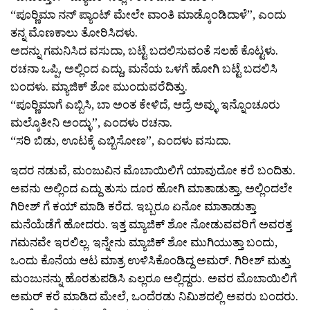
“ಪೂರ‍್ಣಿಮಾ ನನ್ ಪ್ಯಾಂಟ್ ಮೇಲೇ ವಾಂತಿ ಮಾಡ್ಕೊಂಡಿದಾಳೆ”, ಎಂದು
ತನ್ನ ಮೊಣಕಾಲು ತೋರಿಸಿದಳು.
ಅದನ್ನು ಗಮನಿಸಿದ ವಸುದಾ, ಬಟ್ಟೆ ಬದಲಿಸುವಂತೆ ಸಲಹೆ ಕೊಟ್ಟಳು.
ರಚನಾ ಒಪ್ಪಿ, ಅಲ್ಲಿಂದ ಎದ್ದು, ಮನೆಯ ಒಳಗೆ ಹೋಗಿ ಬಟ್ಟೆ ಬದಲಿಸಿ
ಬಂದಳು. ಮ್ಯಾಜಿಕ್ ಶೋ ಮುಂದುವರೆದಿತ್ತು.
“ಪೂರ‍್ಣಿಮಾಗೆ ಎಬ್ಬಿಸಿ, ಬಾ ಅಂತ ಕೇಳಿದೆ, ಆದ್ರೆ ಅವ್ಳು ಇನ್ನೊಂಚೂರು
ಮಲ್ಕೊತೀನಿ ಅಂದ್ಳು”, ಎಂದಳು ರಚನಾ.
“ಸರಿ ಬಿಡು, ಊಟಕ್ಕೆ ಎಬ್ಬಿಸೋಣ”, ಎಂದಳು ವಸುದಾ.
ಇದರ ನಡುವೆ, ಮಂಜುವಿನ ಮೊಬಾಯಿಲಿಗೆ ಯಾವುದೋ ಕರೆ ಬಂದಿತು.
ಅವನು ಅಲ್ಲಿಂದ ಎದ್ದು ತುಸು ದೂರ ಹೋಗಿ ಮಾತಾಡುತ್ತಾ, ಅಲ್ಲಿಂದಲೇ
ಗಿರೀಶ್ ಗೆ ಕಯ್ ಮಾಡಿ ಕರೆದ. ಇಬ್ಬರೂ ಏನೋ ಮಾತಾಡುತ್ತಾ
ಮನೆಯೆಡೆಗೆ ಹೋದರು. ಇತ್ತ ಮ್ಯಾಜಿಕ್ ಶೋ ನೋಡುವವರಿಗೆ ಅವರತ್ತ
ಗಮನವೇ ಇರಲಿಲ್ಲ. ಇನ್ನೇನು ಮ್ಯಾಜಿಕ್ ಶೋ ಮುಗಿಯುತ್ತಾ ಬಂದು,
ಒಂದು ಕೊನೆಯ ಆಟ ಮಾತ್ರ ಉಳಿಸಿಕೊಂಡಿದ್ದ ಅಮರ್. ಗಿರೀಶ್ ಮತ್ತು
ಮಂಜುನನ್ನು ಹೊರತುಪಡಿಸಿ ಎಲ್ಲರೂ ಅಲ್ಲಿದ್ದರು. ಅವರ ಮೊಬಾಯಿಲಿಗೆ
ಅಮರ್ ಕರೆ ಮಾಡಿದ ಮೇಲೆ, ಒಂದೆರಡು ನಿಮಿಶದಲ್ಲಿ ಅವರು ಬಂದರು.