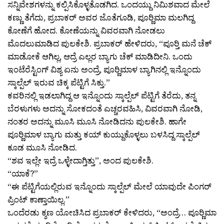
ಸನ್ನಿವೇಶಗಳನ್ನು ಕಲ್ಪಿಸಿಕೊಳ್ಳತೊಡಗಿದ. ಒಂದಯ್ದು ನಿಮಿಶವಾದ ಮೇಲೆ
ಕಣ್ಣು ತೆಗೆದು, ಪ್ರಬಾಕರ್ ಅವರ ಜೊತೆಗೂಡಿ, ಪೂರ‍್ಣಿಮಾ ಮಲಗಿದ್ದ
ಕೋಣೆಗೆ ಹೋದ. ಕೋಣೆಯನ್ನು ವಿವರವಾಗಿ ನೋಡಲು
ಮೊದಲುಮಾಡಿದ ಪುಲಕೇಶಿ. ಪ್ರಬಾಕರ್ ಹೇಳಿದರು, “ಪೂರ‍್ತಿ ಮನೆ ಚೆಕ್
ಮಾಡೋಕೆ ಆಗಿಲ್ಲ, ಆದ್ರೆ ಎಲ್ಲರ ಬ್ಯಾಗು ಚೆಕ್ ಮಾಡಿದೀನಿ. ಒಂದು
ಇಂಟೆರೆಸ್ಟಿಂಗ್ ವಿಶ್ಯ ಏನು ಅಂದ್ರೆ, ಪೂರ‍್ಣಿಮಾಳ ಬ್ಯಾಗಿನಲ್ಲಿ ಇನ್ನೊಂದು
ಸ್ಕಾಲ್ಪೆಲ್ ಇರುವ ಚಿಕ್ಕ ಪೆಟ್ಟಿಗೆ ಸಿಕ್ತು.”
ಕವರಿನಲ್ಲಿ ಇಡಲಾಗಿದ್ದ ಆ ಇನ್ನೊಂದು ಸ್ಕಾಲ್ಪೆಲ್ ಪೆಟ್ಟಿಗೆ ತೆರೆದು, ತನ್ನ
ಬೆರಳುಗಳು ಅದನ್ನು ಸೋಕದಂತೆ ಎಚ್ಚರವಹಿಸಿ, ವಿವರವಾಗಿ ನೋಡಿ,
ನಂತರ ಅದನ್ನು ಮೂಸಿ ಮೂಸಿ ನೋಡಿದನು ಪುಲಕೇಶಿ. ಹಾಗೇ
ಪೂರ‍್ಣಿಮಾಳ ಬ್ಯಾಗು ಮತ್ತು ಕಯ್ ಕುಯ್ದುಕೊಳ್ಳಲು ಬಳಸಿದ್ದ ಸ್ಕಾಲ್ಪೆಲ್
ಕೂಡ ಮೂಸಿ ನೋಡಿದ.
“ಶವ ಇಲ್ಲೇ ಇದ್ರೆ ಒಳ್ಳೇದಾಗ್ತಿತ್ತು”, ಅಂದ ಪುಲಕೇಶಿ.
“ಯಾಕೆ?”
“ಈ ಪೆಟ್ಟಿಗೆಯಲ್ಲಿರುವ ಇನ್ನೊಂದು ಸ್ಕಾಲ್ಪೆಲ್ ಮೇಲೆ ಯಾವುದೇ ಪಿಂಗರ್
ಪ್ರಿಂಟ್ ಕಾಣ್ತಾಯಿಲ್ಲ.”
ಒಂದೆರಡು ಕ್ಶಣ ಯೋಚಿಸಿದ ಪ್ರಬಾಕರ್ ಕೇಳಿದರು, “ಅಂದ್ರೆ… ಪೂರ‍್ಣಿಮಾ