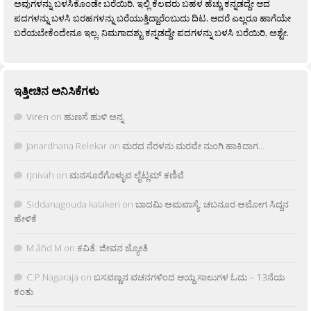
ಅವುಗಳನ್ನು ಬಳಸಿಕೊಂಡೇ ಬರೆಯಿರಿ. ಇಲ್ಲಿ ಕೆಲವರು ಬಹಳ ಹೆಚ್ಚು ಕನ್ನಡದ್ದೇ ಆದ
ಪದಗಳನ್ನು ಬಳಸಿ ಬರಹಗಳನ್ನು ಬರೆಯುತ್ತಿದ್ದಾರೆಂಬುದು ದಿಟ. ಆದರೆ ಎಲ್ಲರೂ ಹಾಗೆಯೇ
ಬರೆಯಬೇಕೆಂದೇನೂ ಇಲ್ಲ. ನಿಮಗಾದಶ್ಟು ಕನ್ನಡದ್ದೇ ಪದಗಳನ್ನು ಬಳಸಿ ಬರೆಯಿರಿ, ಅಶ್ಟೇ.
ಇತ್ತೀಚಿನ ಅನಿಸಿಕೆಗಳು
Viren
on
ಹುಣಸೆ ಹುಳಿ ಅನ್ನ
Janardhana Relekar
on
ಮರದ ನೆರಳನು ಮರವೇ ನುಂಗಿ ಹಾಕಿದಾಗ…
rjnivah
on
ಮನಸೂರೆಗೊಳ್ಳುವ ಲೈಟ್ಲಮ್ ಕಣಿವೆ
Siddanagouda kalakeri
on
ಬಾದಮಿ ಅಮವಾಸ್ಯೆ: ಚಬನೂರ ಅಮೋಗ ಸಿದ್ದನ
ಹೇಳಿಕೆ
M âñd M
on
ಕವಿತೆ: ಜೀವನ ಜ್ಯೋತಿ
C.P.Nagaraja
on
ಬಸವಣ್ಣನ ವಚನಗಳಿಂದ ಆಯ್ದ ಸಾಲುಗಳ ಓದು – 13ನೆಯ
ಕಂತು