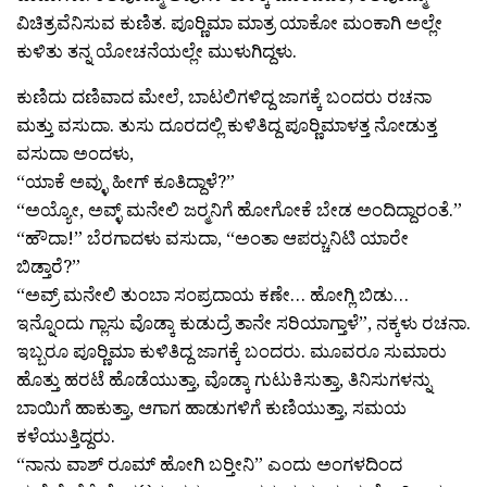
ವಿಚಿತ್ರವೆನಿಸುವ ಕುಣಿತ. ಪೂರ‍್ಣಿಮಾ ಮಾತ್ರ ಯಾಕೋ ಮಂಕಾಗಿ ಅಲ್ಲೇ
ಕುಳಿತು ತನ್ನ ಯೋಚನೆಯಲ್ಲೇ ಮುಳುಗಿದ್ದಳು.
ಕುಣಿದು ದಣಿವಾದ ಮೇಲೆ, ಬಾಟಲಿಗಳಿದ್ದ ಜಾಗಕ್ಕೆ ಬಂದರು ರಚನಾ
ಮತ್ತು ವಸುದಾ. ತುಸು ದೂರದಲ್ಲಿ ಕುಳಿತಿದ್ದ ಪೂರ‍್ಣಿಮಾಳತ್ತ ನೋಡುತ್ತ
ವಸುದಾ ಅಂದಳು,
“ಯಾಕೆ ಅವ್ಳು ಹೀಗ್ ಕೂತಿದ್ದಾಳೆ?”
“ಅಯ್ಯೋ, ಅವ್ಳ್ ಮನೇಲಿ ಜರ‍್ಮನಿಗೆ ಹೋಗೋಕೆ ಬೇಡ ಅಂದಿದ್ದಾರಂತೆ.”
“ಹೌದಾ!” ಬೆರಗಾದಳು ವಸುದಾ, “ಅಂತಾ ಆಪರ‍್ಚುನಿಟಿ ಯಾರೇ
ಬಿಡ್ತಾರೆ?”
“ಅವ್ರ್ ಮನೇಲಿ ತುಂಬಾ ಸಂಪ್ರದಾಯ ಕಣೇ… ಹೋಗ್ಲಿ ಬಿಡು…
ಇನ್ನೊಂದು ಗ್ಲಾಸು ವೊಡ್ಕಾ ಕುಡುದ್ರೆ ತಾನೇ ಸರಿಯಾಗ್ತಾಳೆ”, ನಕ್ಕಳು ರಚನಾ.
ಇಬ್ಬರೂ ಪೂರ‍್ಣಿಮಾ ಕುಳಿತಿದ್ದ ಜಾಗಕ್ಕೆ ಬಂದರು. ಮೂವರೂ ಸುಮಾರು
ಹೊತ್ತು ಹರಟೆ ಹೊಡೆಯುತ್ತಾ, ವೊಡ್ಕಾ ಗುಟುಕಿಸುತ್ತಾ, ತಿನಿಸುಗಳನ್ನು
ಬಾಯಿಗೆ ಹಾಕುತ್ತಾ, ಆಗಾಗ ಹಾಡುಗಳಿಗೆ ಕುಣಿಯುತ್ತಾ, ಸಮಯ
ಕಳೆಯುತ್ತಿದ್ದರು.
“ನಾನು ವಾಶ್ ರೂಮ್ ಹೋಗಿ ಬರ‍್ತೀನಿ” ಎಂದು ಅಂಗಳದಿಂದ