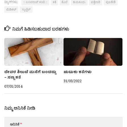
ಟ್ಯಾಗ್‌ಗಳು:
:: ಬಸವರಾಜ್ ಕಂಟಿ ::
ಕತೆ
ಕೊಲೆ
ತುಮಕೂರು
ಪತ್ತೆದಾರಿ
ಪುಲಕೇಶಿ
ಮೆಡಿಕಲ್
ಸ್ಕಾಲ್ಪೆಲ್
ನಿಮಗೆ ಹಿಡಿಸಬಹುದಾದ ಬರಹಗಳು
ದೇವರ ಶಿಲುಬೆ ಮನೆಗೆ ಬಂದದ್ದು
ಚುಟುಕು ಕತೆಗಳು
– ಸಣ್ಣ ಕತೆ
31/03/2022
07/01/2014
ನಿಮ್ಮ ಅನಿಸಿಕೆ ನೀಡಿ
ಅನಿಸಿಕೆ
*