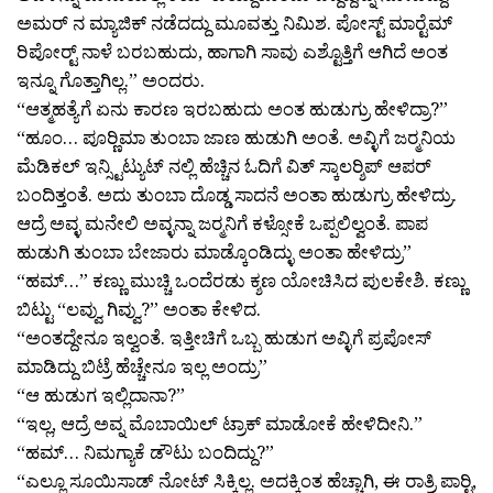
ಅಮರ್ ನ ಮ್ಯಾಜಿಕ್ ನಡೆದದ್ದು ಮೂವತ್ತು ನಿಮಿಶ. ಪೋಸ್ಟ್ ಮಾರ‍್ಟೆಮ್
ರಿಪೋರ‍್ಟ್ ನಾಳೆ ಬರಬಹುದು, ಹಾಗಾಗಿ ಸಾವು ಎಶ್ಟೊತ್ತಿಗೆ ಆಗಿದೆ ಅಂತ
ಇನ್ನೂ ಗೊತ್ತಾಗಿಲ್ಲ.” ಅಂದರು.
“ಆತ್ಮಹತ್ಯೆಗೆ ಏನು ಕಾರಣ ಇರಬಹುದು ಅಂತ ಹುಡುಗ್ರು ಹೇಳಿದ್ರಾ?”
“ಹೂಂ… ಪೂರ‍್ಣಿಮಾ ತುಂಬಾ ಜಾಣ ಹುಡುಗಿ ಅಂತೆ. ಅವ್ಳಿಗೆ ಜರ‍್ಮನಿಯ
ಮೆಡಿಕಲ್ ಇನ್ಸ್ಟಿಟ್ಯುಟ್ ನಲ್ಲಿ ಹೆಚ್ಚಿನ ಓದಿಗೆ ವಿತ್ ಸ್ಕಾಲರ‍್ಶಿಪ್ ಆಪರ್
ಬಂದಿತ್ತಂತೆ. ಅದು ತುಂಬಾ ದೊಡ್ಡ ಸಾದನೆ ಅಂತಾ ಹುಡುಗ್ರು ಹೇಳಿದ್ರು.
ಆದ್ರೆ ಅವ್ಳ ಮನೇಲಿ ಅವ್ಳನ್ನಾ ಜರ‍್ಮನಿಗೆ ಕಳ್ಸೋಕೆ ಒಪ್ಪಲಿಲ್ವಂತೆ. ಪಾಪ
ಹುಡುಗಿ ತುಂಬಾ ಬೇಜಾರು ಮಾಡ್ಕೊಂಡಿದ್ಳು ಅಂತಾ ಹೇಳಿದ್ರು”
“ಹಮ್…” ಕಣ್ಣು ಮುಚ್ಚಿ ಒಂದೆರಡು ಕ್ಶಣ ಯೋಚಿಸಿದ ಪುಲಕೇಶಿ. ಕಣ್ಣು
ಬಿಟ್ಟು “ಲವ್ವು ಗಿವ್ವು?” ಅಂತಾ ಕೇಳಿದ.
“ಅಂತದ್ದೇನೂ ಇಲ್ವಂತೆ. ಇತ್ತೀಚಿಗೆ ಒಬ್ಬ ಹುಡುಗ ಅವ್ಳಿಗೆ ಪ್ರಪೋಸ್
ಮಾಡಿದ್ದು ಬಿಟ್ರೆ ಹೆಚ್ಚೇನೂ ಇಲ್ಲ ಅಂದ್ರು”
“ಆ ಹುಡುಗ ಇಲ್ಲಿದಾನಾ?”
“ಇಲ್ಲ, ಆದ್ರೆ ಅವ್ನ ಮೊಬಾಯಿಲ್ ಟ್ರಾಕ್ ಮಾಡೋಕೆ ಹೇಳಿದೀನಿ.”
“ಹಮ್… ನಿಮಗ್ಯಾಕೆ ಡೌಟು ಬಂದಿದ್ದು?”
“ಎಲ್ಲೂ ಸೂಯಿಸಾಡ್ ನೋಟ್ ಸಿಕ್ಕಿಲ್ಲ. ಅದಕ್ಕಿಂತ ಹೆಚ್ಚಾಗಿ, ಈ ರಾತ್ರಿ ಪಾರ‍್ಟಿ,