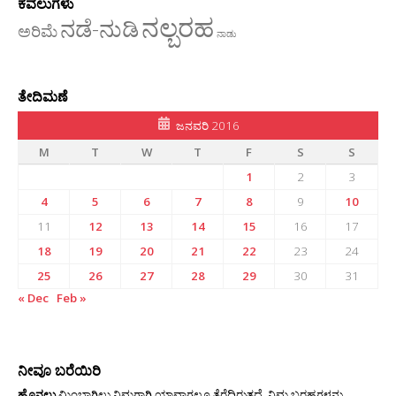
ಕವಲುಗಳು
ನಲ್ಬರಹ
ನಡೆ-ನುಡಿ
ಅರಿಮೆ
ನಾಡು
ತೇದಿಮಣೆ
ಜನವರಿ 2016
M
T
W
T
F
S
S
1
2
3
4
5
6
7
8
9
10
11
12
13
14
15
16
17
18
19
20
21
22
23
24
25
26
27
28
29
30
31
« Dec
Feb »
ನೀವೂ ಬರೆಯಿರಿ
ಹೊನಲು
ಮಿಂಬಾಗಿಲು ನಿಮಗಾಗಿ ಯಾವಾಗಲೂ ತೆರೆದಿರುತ್ತದೆ. ನಿಮ್ಮ ಬರಹಗಳನ್ನು