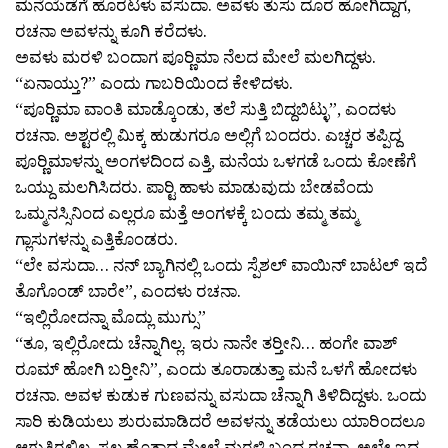
ಮನೆಯೆಡೆಗೆ ಹೊರಟಳು ವಸುದಾ. ಅವಳು ತುಸು ದೂರ ಹೋಗಿದ್ದಾಗ,
ರಚನಾ ಅವಳನ್ನು ಕೂಗಿ ಕರೆದಳು.
ಅವಳು ಮರಳಿ ಬಂದಾಗ ಪೂರ‍್ಣಿಮಾ ನೆಲದ ಮೇಲೆ ಮಲಗಿದ್ದಳು.
“ಏನಾಯ್ತು?” ಎಂದು ಗಾಬರಿಯಿಂದ ಕೇಳಿದಳು.
“ಪೂರ‍್ಣಿಮಾ ವಾಂತಿ ಮಾಡ್ಕೊಂಡು, ತಲೆ ಸುತ್ತಿ ಬಿದ್ದಬಿಟ್ಳು”, ಎಂದಳು
ರಚನಾ. ಅಶ್ಟರಲ್ಲಿ ಮಿಕ್ಕ ಹುಡುಗರೂ ಅಲ್ಲಿಗೆ ಬಂದರು. ಎಚ್ಚರ ತಪ್ಪಿದ್ದ
ಪೂರ‍್ಣಿಮಾಳನ್ನು ಅಂಗಳದಿಂದ ಎತ್ತಿ, ಮನೆಯ ಒಳಗಡೆ ಒಂದು ಕೋಣೆಗೆ
ಒಯ್ದು ಮಲಗಿಸಿದರು. ಪಾರ‍್ಟಿ ಹಾಳು ಮಾಡುವುದು ಬೇಡವೆಂದು
ಒಮ್ಮನಸ್ಸಿನಿಂದ ಎಲ್ಲರೂ ಮತ್ತೆ ಅಂಗಳಕ್ಕೆ ಬಂದು ತಮ್ಮ ತಮ್ಮ
ಗ್ಲಾಸುಗಳನ್ನು ಎತ್ತಿಕೊಂಡರು.
“ಲೇ ವಸುದಾ… ನನ್ ಬ್ಯಾಗಿನಲ್ಲಿ ಒಂದು ಸ್ಪೆಶಲ್ ವಾಯಿನ್ ಬಾಟಲ್ ಇದೆ
ತೊಗೊಂಡ್ ಬಾರೇ”, ಎಂದಳು ರಚನಾ.
“ಇಲ್ಲಿರೋದನ್ನಾ ಮೊದ್ಲು ಮುಗ್ಸು”
“ತೂ, ಇಲ್ಲಿರೋದು ಚೆನ್ನಾಗಿಲ್ಲ. ಇರು ನಾನೇ ತರ‍್ತೀನಿ… ಹಂಗೇ ವಾಶ್
ರೂಮ್ ಹೋಗಿ ಬರ‍್ತೀನಿ”, ಎಂದು ತೂರಾಡುತ್ತಾ ಮನೆ ಒಳಗೆ ಹೋದಳು
ರಚನಾ. ಅವಳ ಕುಡುಕ ಗುಣವನ್ನು ವಸುದಾ ಚೆನ್ನಾಗಿ ತಿಳಿದಿದ್ದಳು. ಒಂದು
ಸಾರಿ ಕುಡಿಯಲು ಶುರುಮಾಡಿದರೆ ಅವಳನ್ನು ತಡೆಯಲು ಯಾರಿಂದಲೂ
ಆಗುತ್ತಿರಲಿಲ್ಲ. ಸ್ವಲ್ಪ ಹೊತ್ತಾದ ಮೇಲೆ ಮರಳಿ ಬಂದ ರಚನಾ, ಅಲ್ಲೇ ಇದ್ದ