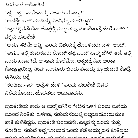
ತಿರಗೋದೆ ಆಗೋಗಿದೆ.”
“ಹ್ಹ… ಹ್ಹ… ನಾನೇನಾದ್ರು ಸಹಾಯ ಮಾಡ್ಲಾ?”
“ಅದಕ್ಕೇ ಕಾಲ್ ಮಾಡಿದ್ದು. ನೀವಿನ್ನೂ ಮಲಗಿಲ್ವಾ?”
“ಕ್ರಾಯ್ಮ್ ನಡೆಯೋ ಹೊತ್ತಲ್ಲಿ ನಮ್ಮಂತವ್ರು ಮಲಕೊಂಡ್ರೆ ಹೇಗೆ ಸಾರ‍್?”
ನಕ್ಕನು ಪುಲಕೇಶಿ.
“ಅದೂ ಸರಿನೇ ಅನ್ನಿ” ಎಂದು ವಿಶಯಕ್ಕೆ ಹೊರಳಿದರು ಎಸ್. ಆಯ್,
“ಈಗ… ಇಲ್ಲಿ ತುಮಕೂರು ರೋಡ್ ಹತ್ರ ಒಂದ್ ಪಾರ‍್ಮ್ ಹೌಸ್ ಇದೆ. ಇಲ್ಲಿ
ಒಂದು ಸಾವಾಗಿದೆ. ಆ ಸಾವು ಕೊಲೆನೋ, ಆತ್ಮಹತ್ಯೆನೋ ಅಂತಾ
ಗೊತ್ತಾಗ್ತಾಯಿಲ್ಲ. ನೀವ್ ಒಂಚೂರು ಬಂದು ಏನಾದ್ರು ಕ್ಲೂ ಹುಡುಕಿ ಕೊಟ್ರೆ
ಈಸಿಯಾಗುತ್ತೆ”
“ಕಂಡಿತಾ ಸಾರ್. ಅಡ್ರೆಸ್ ಹೇಳಿ” ಎಂದು ಪುಲಕೇಶಿ ವಿವರ
ಬರೆದುಕೊಂಡು, ಹೊರಡಲು ಅಣುವಾದನು.
ಪುಲಕೇಶಿಯ ಕಾರು ಆ ಪಾರ‍್ಮ್ ಹೌಸಿನ ಗೇಟಿನ ಒಳಗೆ ಬಂದು ಮನೆಯ
ಮುಂದೆ ನಿಂತಿತು. ಒಳಗಡೆ, ನಡುಮನೆಯಲ್ಲಿ ಎಲ್ಲರೂ ಜೋಲುಮುಕ
ಹಾಕಿ ಕುಳಿತಿದ್ದರು. ಪುಲಕೇಶಿ ಬಂದವನೇ, ಎಲ್ಲರನ್ನು ಒಂದು ಸುತ್ತು
ನೋಡಿದ. ನಡುವೆ ಇದ್ದ ಸೋಪಾದ ಒಂದು ಕಡೆ ಅಯ್ದು ಜನ ಕೂತಿದ್ದರು.
ಇಬ್ಬರು ಹುಡುಗಿಯರು, ಮೂವರು ಹುಡುಗರು. ಎಲ್ಲರೂ ಕಾಲೇಜಿಗೆ