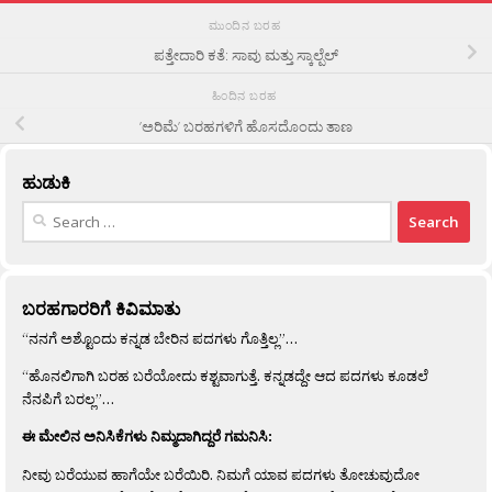
ಮುಂದಿನ ಬರಹ
ಪತ್ತೇದಾರಿ ಕತೆ: ಸಾವು ಮತ್ತು ಸ್ಕಾಲ್ಪೆಲ್
ಹಿಂದಿನ ಬರಹ
’ಅರಿಮೆ’ ಬರಹಗಳಿಗೆ ಹೊಸದೊಂದು ತಾಣ
ಹುಡುಕಿ
Search
for:
ಬರಹಗಾರರಿಗೆ ಕಿವಿಮಾತು
“ನನಗೆ ಅಶ್ಟೊಂದು ಕನ್ನಡ ಬೇರಿನ ಪದಗಳು ಗೊತ್ತಿಲ್ಲ”…
“ಹೊನಲಿಗಾಗಿ ಬರಹ ಬರೆಯೋದು ಕಶ್ಟವಾಗುತ್ತೆ. ಕನ್ನಡದ್ದೇ ಆದ ಪದಗಳು ಕೂಡಲೆ
ನೆನಪಿಗೆ ಬರಲ್ಲ”…
ಈ ಮೇಲಿನ ಅನಿಸಿಕೆಗಳು ನಿಮ್ಮದಾಗಿದ್ದರೆ ಗಮನಿಸಿ:
ನೀವು ಬರೆಯುವ ಹಾಗೆಯೇ ಬರೆಯಿರಿ. ನಿಮಗೆ ಯಾವ ಪದಗಳು ತೋಚುವುದೋ