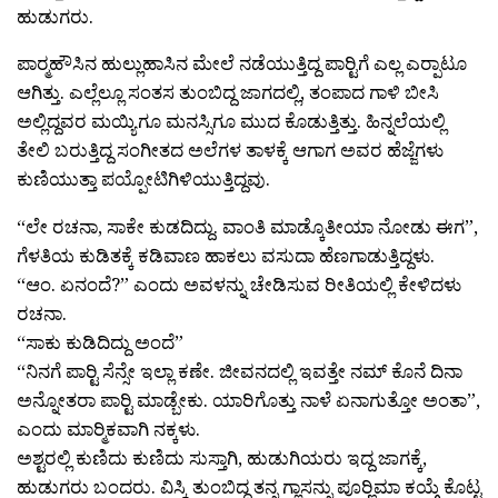
ಹುಡುಗರು.
ಪಾರ‍್ಮಹೌಸಿನ ಹುಲ್ಲುಹಾಸಿನ ಮೇಲೆ ನಡೆಯುತ್ತಿದ್ದ ಪಾರ‍್ಟಿಗೆ ಎಲ್ಲ ಎರ‍್ಪಾಟೂ
ಆಗಿತ್ತು. ಎಲ್ಲೆಲ್ಲೂ ಸಂತಸ ತುಂಬಿದ್ದ ಜಾಗದಲ್ಲಿ, ತಂಪಾದ ಗಾಳಿ ಬೀಸಿ
ಅಲ್ಲಿದ್ದವರ ಮಯ್ಯಿಗೂ ಮನಸ್ಸಿಗೂ ಮುದ ಕೊಡುತ್ತಿತ್ತು. ಹಿನ್ನಲೆಯಲ್ಲಿ
ತೇಲಿ ಬರುತ್ತಿದ್ದ ಸಂಗೀತದ ಅಲೆಗಳ ತಾಳಕ್ಕೆ ಆಗಾಗ ಅವರ ಹೆಜ್ಜೆಗಳು
ಕುಣಿಯುತ್ತಾ ಪಯ್ಪೋಟಿಗಿಳಿಯುತ್ತಿದ್ದವು.
“ಲೇ ರಚನಾ, ಸಾಕೇ ಕುಡದಿದ್ದು. ವಾಂತಿ ಮಾಡ್ಕೊತೀಯಾ ನೋಡು ಈಗ”,
ಗೆಳತಿಯ ಕುಡಿತಕ್ಕೆ ಕಡಿವಾಣ ಹಾಕಲು ವಸುದಾ ಹೆಣಗಾಡುತ್ತಿದ್ದಳು.
“ಆಂ. ಏನಂದೆ?” ಎಂದು ಅವಳನ್ನು ಚೇಡಿಸುವ ರೀತಿಯಲ್ಲಿ ಕೇಳಿದಳು
ರಚನಾ.
“ಸಾಕು ಕುಡಿದಿದ್ದು ಅಂದೆ”
“ನಿನಗೆ ಪಾರ‍್ಟಿ ಸೆನ್ಸೇ ಇಲ್ಲಾ ಕಣೇ. ಜೀವನದಲ್ಲಿ ಇವತ್ತೇ ನಮ್ ಕೊನೆ ದಿನಾ
ಅನ್ನೋತರಾ ಪಾರ‍್ಟಿ ಮಾಡ್ಬೇಕು. ಯಾರಿಗೊತ್ತು ನಾಳೆ ಏನಾಗುತ್ತೋ ಅಂತಾ”,
ಎಂದು ಮಾರ‍್ಮಿಕವಾಗಿ ನಕ್ಕಳು.
ಅಶ್ಟರಲ್ಲಿ ಕುಣಿದು ಕುಣಿದು ಸುಸ್ತಾಗಿ, ಹುಡುಗಿಯರು ಇದ್ದ ಜಾಗಕ್ಕೆ,
ಹುಡುಗರು ಬಂದರು. ವಿಸ್ಕಿ ತುಂಬಿದ್ದ ತನ್ನ ಗ್ಲಾಸನ್ನು ಪೂರ‍್ಣಿಮಾ ಕಯ್ಗೆ ಕೊಟ್ಟ