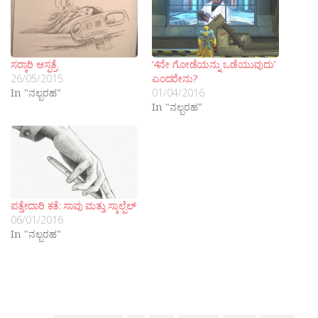
ಸರ‍್ಕಾರಿ ಆಸ್ಪತ್ರೆ
‘4ನೇ ಗೋಡೆಯನ್ನು ಒಡೆಯುವುದು’
26/05/2015
ಎಂದರೇನು?
In "ನಲ್ಬರಹ"
01/04/2016
In "ನಲ್ಬರಹ"
ಪತ್ತೇದಾರಿ ಕತೆ: ಸಾವು ಮತ್ತು ಸ್ಕಾಲ್ಪೆಲ್
06/01/2016
In "ನಲ್ಬರಹ"