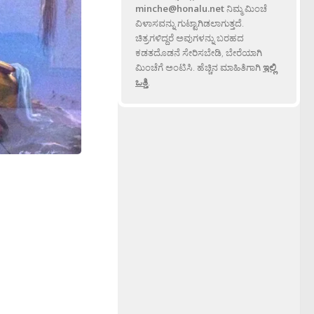
minche@honalu.net
ನಿಮ್ಮ ಮಿಂಚೆ
ವಿಳಾಸವನ್ನು ಗುಟ್ಟಾಗಿಡಲಾಗುತ್ತದೆ.
ಚಿತ್ರಗಳಿದ್ದರೆ ಅವುಗಳನ್ನು ಬರಹದ
ಕಡತದೊಡನೆ ಸೇರಿಸಬೇಡಿ, ಬೇರೆಯಾಗಿ
ಮಿಂಚೆಗೆ ಅಂಟಿಸಿ. ಹೆಚ್ಚಿನ ಮಾಹಿತಿಗಾಗಿ
ಇಲ್ಲಿ
ಒತ್ತಿ
.