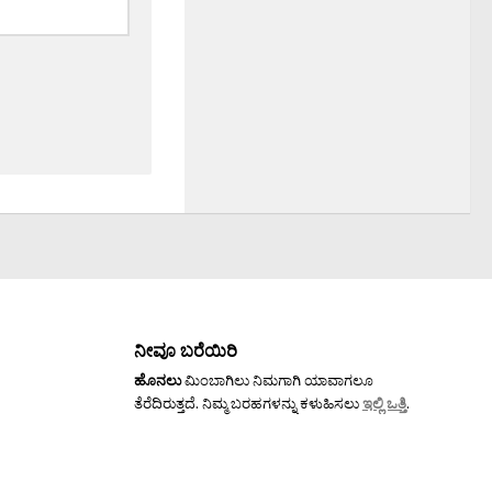
ನೀವೂ ಬರೆಯಿರಿ
ಹೊನಲು
ಮಿಂಬಾಗಿಲು ನಿಮಗಾಗಿ ಯಾವಾಗಲೂ
ತೆರೆದಿರುತ್ತದೆ. ನಿಮ್ಮ ಬರಹಗಳನ್ನು ಕಳುಹಿಸಲು
ಇಲ್ಲಿ ಒತ್ತಿ
.