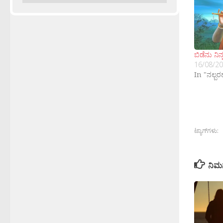
ಬಿಡೆನು ನಿನ
16/08/2
In "ನಲ್ಬ
ಟ್ಯಾಗ್‌ಗಳು:
ನಿಮ