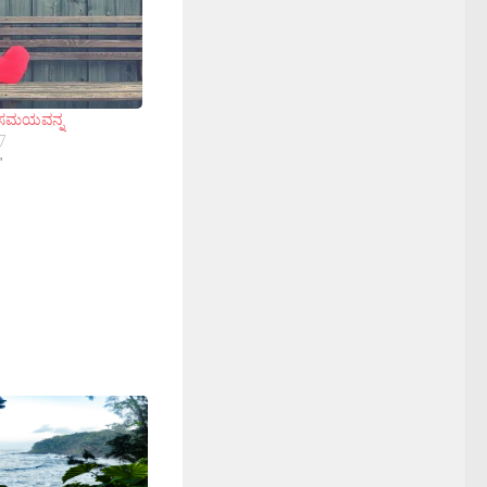
 ಸಮಯವನ್ನ
7
"