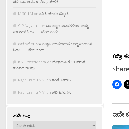
ಚಬನೂರ ಅಮೋಗ ಸಿದ್ದನ ಹೇಳಿಕೆ
M âñd M
on
ಕವಿತೆ: ಜೀವನ ಜ್ಯೋತಿ
C.P.Nagaraja
on
ಬಸವಣ್ಣನ ವಚನಗಳಿಂದ ಆಯ್ದ
ಸಾಲುಗಳ ಓದು – 13ನೆಯ ಕಂತು
ರಾಜೀವ್
on
ಬಸವಣ್ಣನ ವಚನಗಳಿಂದ ಆಯ್ದ ಸಾಲುಗಳ
ಓದು – 13ನೆಯ ಕಂತು
(ಚಿತ್ರ ಸೆ
K.V Shashidhara
on
ಹೊನಲುವಿಗೆ 11 ವರುಶ
Share
ತುಂಬಿದ ನಲಿವು
Raghuramu N.V.
on
ಕವಿತೆ: ಅವಳು
Raghuramu N.V.
on
ಹನಿಗವನಗಳು
ಇದೇ 
ಹಳೆಯವು
ಹಳೆಯವು