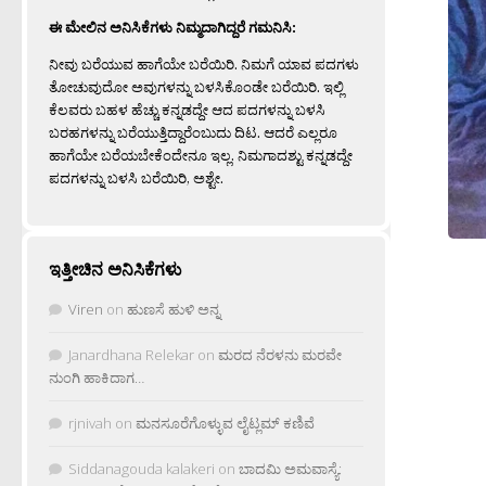
ಈ ಮೇಲಿನ ಅನಿಸಿಕೆಗಳು ನಿಮ್ಮದಾಗಿದ್ದರೆ ಗಮನಿಸಿ:
ನೀವು ಬರೆಯುವ ಹಾಗೆಯೇ ಬರೆಯಿರಿ. ನಿಮಗೆ ಯಾವ ಪದಗಳು
ತೋಚುವುದೋ ಅವುಗಳನ್ನು ಬಳಸಿಕೊಂಡೇ ಬರೆಯಿರಿ. ಇಲ್ಲಿ
ಕೆಲವರು ಬಹಳ ಹೆಚ್ಚು ಕನ್ನಡದ್ದೇ ಆದ ಪದಗಳನ್ನು ಬಳಸಿ
ಬರಹಗಳನ್ನು ಬರೆಯುತ್ತಿದ್ದಾರೆಂಬುದು ದಿಟ. ಆದರೆ ಎಲ್ಲರೂ
ಹಾಗೆಯೇ ಬರೆಯಬೇಕೆಂದೇನೂ ಇಲ್ಲ. ನಿಮಗಾದಶ್ಟು ಕನ್ನಡದ್ದೇ
ಪದಗಳನ್ನು ಬಳಸಿ ಬರೆಯಿರಿ, ಅಶ್ಟೇ.
ಇತ್ತೀಚಿನ ಅನಿಸಿಕೆಗಳು
Viren
on
ಹುಣಸೆ ಹುಳಿ ಅನ್ನ
Janardhana Relekar
on
ಮರದ ನೆರಳನು ಮರವೇ
ನುಂಗಿ ಹಾಕಿದಾಗ…
rjnivah
on
ಮನಸೂರೆಗೊಳ್ಳುವ ಲೈಟ್ಲಮ್ ಕಣಿವೆ
Siddanagouda kalakeri
on
ಬಾದಮಿ ಅಮವಾಸ್ಯೆ: