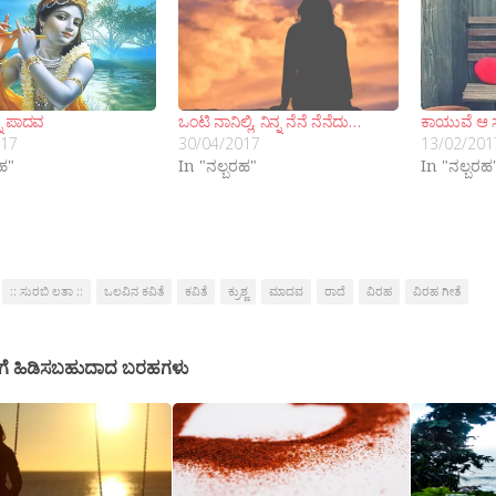
್ನ ಪಾದವ
ಒಂಟಿ ನಾನಿಲ್ಲಿ, ನಿನ್ನ ನೆನೆ ನೆನೆದು…
ಕಾಯುವೆ ಆ
017
30/04/2017
13/02/201
ರಹ"
In "ನಲ್ಬರಹ"
In "ನಲ್ಬರಹ
:: ಸುರಬಿ ಲತಾ ::
ಒಲವಿನ ಕವಿತೆ
ಕವಿತೆ
ಕ್ರುಶ್ಣ
ಮಾದವ
ರಾದೆ
ವಿರಹ
ವಿರಹ ಗೀತೆ
ಗೆ ಹಿಡಿಸಬಹುದಾದ ಬರಹಗಳು