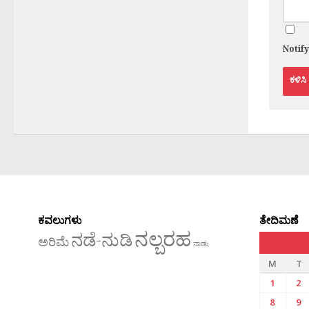
Notif
ಕವಲುಗಳು
ತೇದಿಮಣೆ
ನಲ್ಬರಹ
ನಡೆ-ನುಡಿ
ಅರಿಮೆ
ನಾಡು
M
T
1
2
8
9