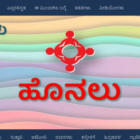
ಎಲ್ಲರಕನ್ನಡ
ಈ ಮಿಂಬಾಗಿಲ ಬಗ್ಗೆ
ಕಡತಗಳು
ವೀಡಿಯೋಗಳು
ು
ಸುತ್ತಾಟ
ಆಟೋಟ
ವಚನಗಳು
ತನ್ನೇಳಿಗೆ
ಹಿನ್ನಡವಳಿ
ಗ್ಯಾಜೆ