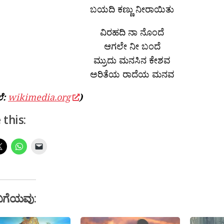
ಬಯದಿ ಕಣ್ಣು ನೀರಾಯಿತು
ವಿರಹದಿ ನಾ ನೊಂದೆ
ಆಗಲೇ ನೀ ಬಂದೆ
ಮ್ರುದು ಮನಸಿನ ಕೇಶವ
ಅರಿತೆಯ ರಾದೆಯ ಮನವ
ಲೆ:
wikimedia.org
)
 this:
ಬಗೆಯವು: