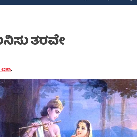
ನಿಸು ತರವೇ
 ಲತಾ
.