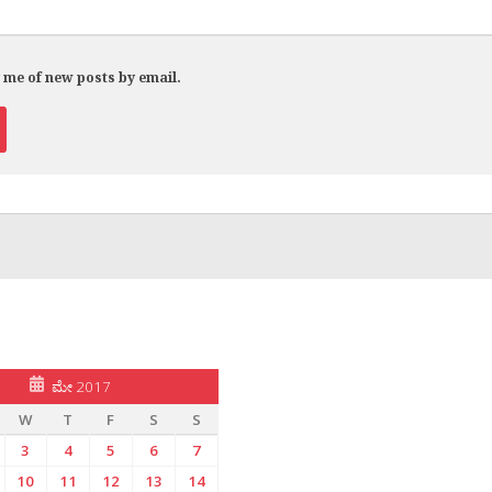
y me of new posts by email.
ಮೇ 2017
W
T
F
S
S
3
4
5
6
7
10
11
12
13
14