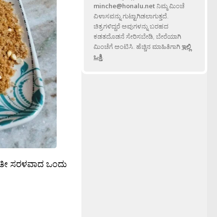
minche@honalu.net
ನಿಮ್ಮ ಮಿಂಚೆ
ವಿಳಾಸವನ್ನು ಗುಟ್ಟಾಗಿಡಲಾಗುತ್ತದೆ.
ಚಿತ್ರಗಳಿದ್ದರೆ ಅವುಗಳನ್ನು ಬರಹದ
ಕಡತದೊಡನೆ ಸೇರಿಸಬೇಡಿ, ಬೇರೆಯಾಗಿ
ಮಿಂಚೆಗೆ ಅಂಟಿಸಿ. ಹೆಚ್ಚಿನ ಮಾಹಿತಿಗಾಗಿ
ಇಲ್ಲಿ
ಒತ್ತಿ
.
ುವ ಅತೀ ಸರಳವಾದ ಒಂದು