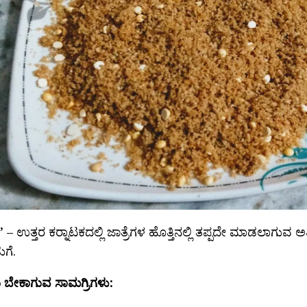
 – ಉತ್ತರ ಕರ‍್ನಾಟಕದಲ್ಲಿ ಜಾತ್ರೆಗಳ ಹೊತ್ತಿನಲ್ಲಿ ತಪ್ಪದೇ ಮಾಡಲಾಗ
ುಗೆ.
ಬೇಕಾಗುವ ಸಾಮಗ್ರಿಗಳು: