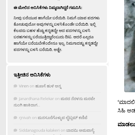
ಈ ಮೇಲಿನ ಅನಿಸಿಕೆಗಳು ನಿಮ್ಮದಾಗಿದ್ದರೆ ಗಮನಿಸಿ:
ನೀವು ಬರೆಯುವ ಹಾಗೆಯೇ ಬರೆಯಿರಿ. ನಿಮಗೆ ಯಾವ ಪದಗಳು
ತೋಚುವುದೋ ಅವುಗಳನ್ನು ಬಳಸಿಕೊಂಡೇ ಬರೆಯಿರಿ. ಇಲ್ಲಿ
ಕೆಲವರು ಬಹಳ ಹೆಚ್ಚು ಕನ್ನಡದ್ದೇ ಆದ ಪದಗಳನ್ನು ಬಳಸಿ
ಬರಹಗಳನ್ನು ಬರೆಯುತ್ತಿದ್ದಾರೆಂಬುದು ದಿಟ. ಆದರೆ ಎಲ್ಲರೂ
ಹಾಗೆಯೇ ಬರೆಯಬೇಕೆಂದೇನೂ ಇಲ್ಲ. ನಿಮಗಾದಶ್ಟು ಕನ್ನಡದ್ದೇ
ಪದಗಳನ್ನು ಬಳಸಿ ಬರೆಯಿರಿ, ಅಶ್ಟೇ.
ಇತ್ತೀಚಿನ ಅನಿಸಿಕೆಗಳು
Viren
on
ಹುಣಸೆ ಹುಳಿ ಅನ್ನ
Janardhana Relekar
on
ಮರದ ನೆರಳನು ಮರವೇ
‘ಮಾದಲಿ’
ನುಂಗಿ ಹಾಕಿದಾಗ…
ಸಿಹಿ ಅಡ
rjnivah
on
ಮನಸೂರೆಗೊಳ್ಳುವ ಲೈಟ್ಲಮ್ ಕಣಿವೆ
ಮಾಡಲು 
Siddanagouda kalakeri
on
ಬಾದಮಿ ಅಮವಾಸ್ಯೆ: