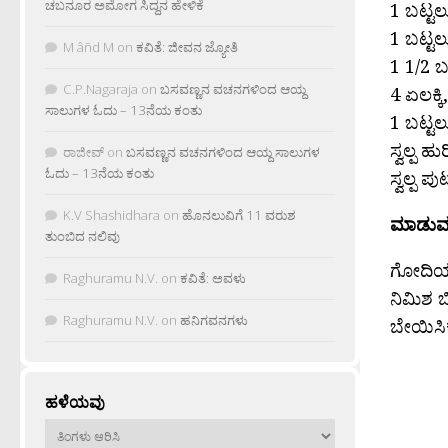
ಚಬನೂರ ಅಮೋಗ ಸಿದ್ದನ ಹೇಳಿಕೆ
1 ಬಟ್ಟಲ
1 ಬಟ್ಟಲ
M âñd M
on
ಕವಿತೆ: ಜೀವನ ಜ್ಯೋತಿ
1 1/2 ಬ
C.P.Nagaraja
on
ಬಸವಣ್ಣನ ವಚನಗಳಿಂದ ಆಯ್ದ
4 ಏಲಕ್ಕಿ
ಸಾಲುಗಳ ಓದು – 13ನೆಯ ಕಂತು
1 ಬಟ್ಟಲ
ಸ್ವಲ್ಪ 
ರಾಜೀವ್
on
ಬಸವಣ್ಣನ ವಚನಗಳಿಂದ ಆಯ್ದ ಸಾಲುಗಳ
ಓದು – 13ನೆಯ ಕಂತು
ಸ್ವಲ್ಪ ಪ
K.V Shashidhara
on
ಹೊನಲುವಿಗೆ 11 ವರುಶ
ಮಾಡುವ 
ತುಂಬಿದ ನಲಿವು
ಗೋದಿಯ ಹ
Raghuramu N.V.
on
ಕವಿತೆ: ಅವಳು
ನಿಮಿಶ ಬ
Raghuramu N.V.
on
ಹನಿಗವನಗಳು
ಬೇಯಿಸಿಕ
ಹಳೆಯವು
ಹಳೆಯವು