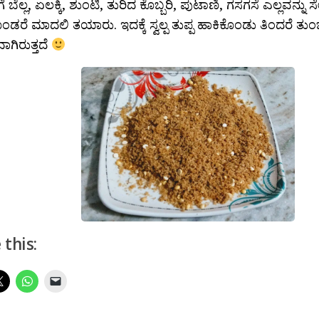
 ಬೆಲ್ಲ, ಏಲಕ್ಕಿ, ಶುಂಟಿ, ತುರಿದ ಕೊಬ್ಬರಿ, ಪುಟಾಣಿ, ಗಸಗಸೆ ಎಲ್ಲವನ್ನು
ಡರೆ ಮಾದಲಿ ತಯಾರು. ಇದಕ್ಕೆ ಸ್ವಲ್ಪ ತುಪ್ಪ ಹಾಕಿಕೊಂಡು ತಿಂದರೆ ತು
ಾಗಿರುತ್ತದೆ
 this: