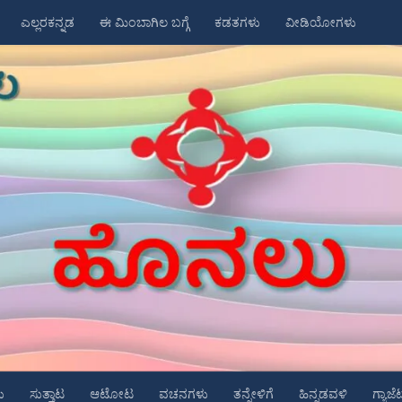
ಎಲ್ಲರಕನ್ನಡ
ಈ ಮಿಂಬಾಗಿಲ ಬಗ್ಗೆ
ಕಡತಗಳು
ವೀಡಿಯೋಗಳು
ು
ಸುತ್ತಾಟ
ಆಟೋಟ
ವಚನಗಳು
ತನ್ನೇಳಿಗೆ
ಹಿನ್ನಡವಳಿ
ಗ್ಯಾಜೆ