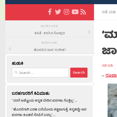
ನಡೆ-ನುಡಿ
ಮುಂದಿನ ಬರಹ
‘ಮ
ಕವಿತೆ : ಕನಸಿನ ಗೋಪುರ
ಹಿಂದಿನ ಬರಹ
ಜಾತ
ಹೊಳಪಿನ ನಾದ ‘ಸಂಗೀತ’!
ಹುಡುಕಿ
ನಡೆ-ನುಡಿ
Search
–
ರೂಪಾ
for:
ಬರಹಗಾರರಿಗೆ ಕಿವಿಮಾತು
“ನನಗೆ ಅಶ್ಟೊಂದು ಕನ್ನಡ ಬೇರಿನ ಪದಗಳು ಗೊತ್ತಿಲ್ಲ”…
“ಹೊನಲಿಗಾಗಿ ಬರಹ ಬರೆಯೋದು ಕಶ್ಟವಾಗುತ್ತೆ. ಕನ್ನಡದ್ದೇ ಆದ
ಪದಗಳು ಕೂಡಲೆ ನೆನಪಿಗೆ ಬರಲ್ಲ”…