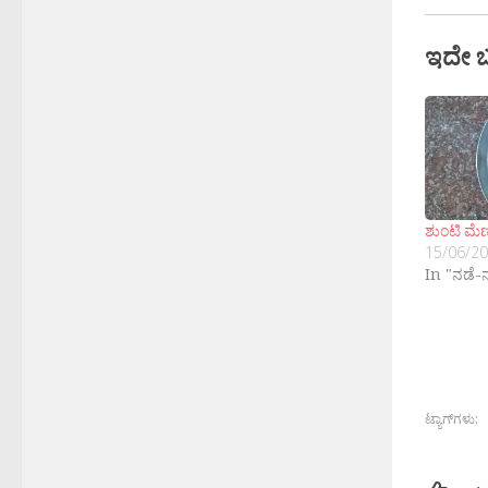
ಇದೇ 
ಶುಂಟಿ ಮೆ
15/06/2
In "ನಡೆ-
ಟ್ಯಾಗ್‌ಗಳು: