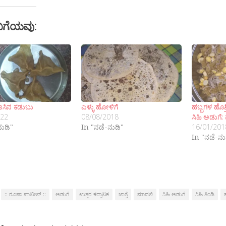
ಬಗೆಯವು:
ಣಸಿನ ಕಡುಬು
ಎಳ್ಳು ಹೋಳಿಗೆ
ಹಬ್ಬಗಳ ಹೊತ
022
08/08/2018
ಸಿಹಿ ಅಡುಗೆ
ನುಡಿ"
In "ನಡೆ-ನುಡಿ"
16/01/201
In "ನಡೆ-ನು
:: ರೂಪಾ ಪಾಟೀಲ್ ::
ಅಡುಗೆ
ಉತ್ತರ ಕರ್‍ನಾಟಕ
ಜಾತ್ರೆ
ಮಾದಲಿ
ಸಿಹಿ ಅಡುಗೆ
ಸಿಹಿ ತಿಂಡಿ