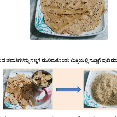
ದ ಚಪಾತಿಗಳನ್ನು ಸಣ್ಣಗೆ ಮುರಿದುಕೊಂಡು ಮಿಕ್ಸಿಯಲ್ಲಿ ನುಣ್ಣಗೆ ಪುಡಿಮಾ