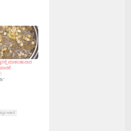
್ತಿನಲ್ಲಿ ಮಾಡಬಹುದಾದ
: ಮಾದಲಿ
8
ಡಿ"
ಹಬ್ಬದ ಅಡುಗೆ