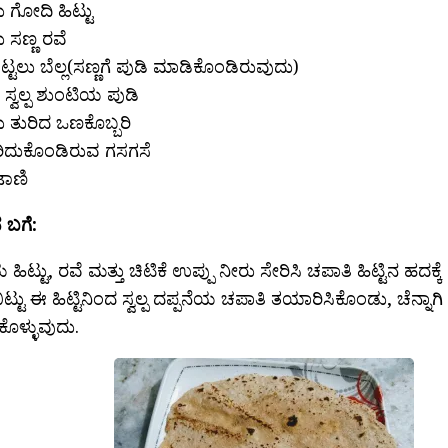
ು ಗೋದಿ ಹಿಟ್ಟು
ು ಸಣ್ಣ ರವೆ
ಟ್ಟಲು ಬೆಲ್ಲ(ಸಣ್ಣಗೆ ಪುಡಿ ಮಾಡಿಕೊಂಡಿರುವುದು)
, ಸ್ವಲ್ಪ ಶುಂಟಿಯ ಪುಡಿ
ು ತುರಿದ ಒಣಕೊಬ್ಬರಿ
ಹುರಿದುಕೊಂಡಿರುವ ಗಸಗಸೆ
ುಟಾಣಿ
ಬಗೆ:
ಿಟ್ಟು, ರವೆ ಮತ್ತು ಚಿಟಿಕೆ ಉಪ್ಪು ನೀರು ಸೇರಿಸಿ ಚಪಾತಿ ಹಿಟ್ಟಿನ ಹದಕ್
ಿಟ್ಟು ಈ ಹಿಟ್ಟಿನಿಂದ ಸ್ವಲ್ಪ ದಪ್ಪನೆಯ ಚಪಾತಿ ತಯಾರಿಸಿಕೊಂಡು, ಚೆನ್ನಾಗಿ
ೊಳ್ಳುವುದು.