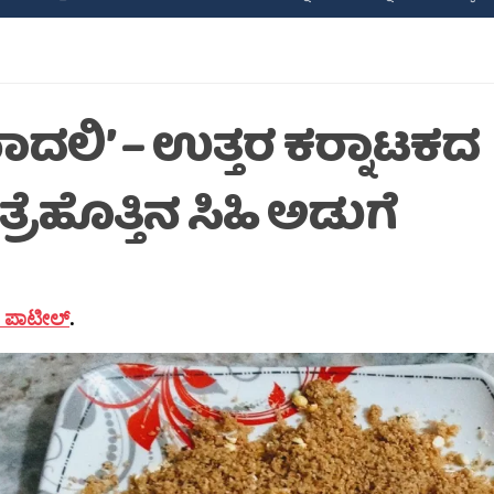
ಾದಲಿ’ – ಉತ್ತರ ಕರ‍್ನಾಟಕದ
್ರೆಹೊತ್ತಿನ ಸಿಹಿ ಅಡುಗೆ
 ಪಾಟೀಲ್
.