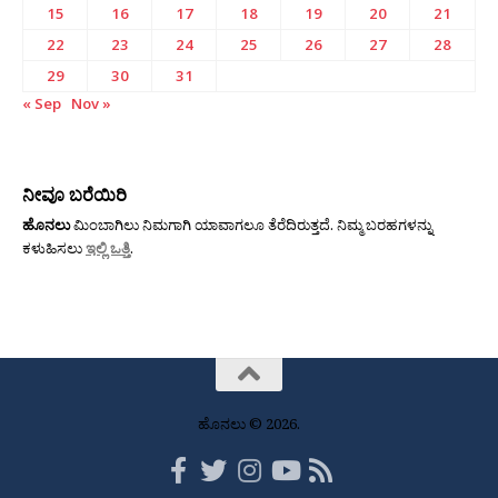
15
16
17
18
19
20
21
22
23
24
25
26
27
28
29
30
31
« Sep
Nov »
ನೀವೂ ಬರೆಯಿರಿ
ಹೊನಲು
ಮಿಂಬಾಗಿಲು ನಿಮಗಾಗಿ ಯಾವಾಗಲೂ ತೆರೆದಿರುತ್ತದೆ. ನಿಮ್ಮ ಬರಹಗಳನ್ನು
ಕಳುಹಿಸಲು
ಇಲ್ಲಿ ಒತ್ತಿ
.
ಹೊನಲು © 2026.