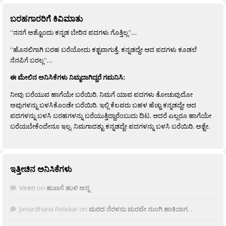
ಬರಹಗಾರರಿಗೆ ಕಿವಿಮಾತು
“ನನಗೆ ಅಶ್ಟೊಂದು ಕನ್ನಡ ಬೇರಿನ ಪದಗಳು ಗೊತ್ತಿಲ್ಲ”…
“ಹೊನಲಿಗಾಗಿ ಬರಹ ಬರೆಯೋದು ಕಶ್ಟವಾಗುತ್ತೆ. ಕನ್ನಡದ್ದೇ ಆದ ಪದಗಳು ಕೂಡಲೆ
ನೆನಪಿಗೆ ಬರಲ್ಲ”…
ಈ ಮೇಲಿನ ಅನಿಸಿಕೆಗಳು ನಿಮ್ಮದಾಗಿದ್ದರೆ ಗಮನಿಸಿ:
ನೀವು ಬರೆಯುವ ಹಾಗೆಯೇ ಬರೆಯಿರಿ. ನಿಮಗೆ ಯಾವ ಪದಗಳು ತೋಚುವುದೋ
ಅವುಗಳನ್ನು ಬಳಸಿಕೊಂಡೇ ಬರೆಯಿರಿ. ಇಲ್ಲಿ ಕೆಲವರು ಬಹಳ ಹೆಚ್ಚು ಕನ್ನಡದ್ದೇ ಆದ
ಪದಗಳನ್ನು ಬಳಸಿ ಬರಹಗಳನ್ನು ಬರೆಯುತ್ತಿದ್ದಾರೆಂಬುದು ದಿಟ. ಆದರೆ ಎಲ್ಲರೂ ಹಾಗೆಯೇ
ಬರೆಯಬೇಕೆಂದೇನೂ ಇಲ್ಲ. ನಿಮಗಾದಶ್ಟು ಕನ್ನಡದ್ದೇ ಪದಗಳನ್ನು ಬಳಸಿ ಬರೆಯಿರಿ, ಅಶ್ಟೇ.
ಇತ್ತೀಚಿನ ಅನಿಸಿಕೆಗಳು
Viren
on
ಹುಣಸೆ ಹುಳಿ ಅನ್ನ
Janardhana Relekar
on
ಮರದ ನೆರಳನು ಮರವೇ ನುಂಗಿ ಹಾಕಿದಾಗ…