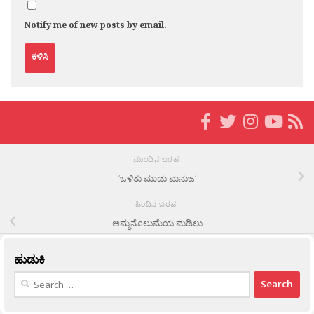
Notify me of new posts by email.
ಮುಂದಿನ ಬರಹ
‘ಒಳಿತು ಮಾಡು ಮನುಜ’
ಹಿಂದಿನ ಬರಹ
ಅಮ್ಮನೊಲುಮೆಯ ಮಡಿಲು
ಹುಡುಕಿ
Search
for: