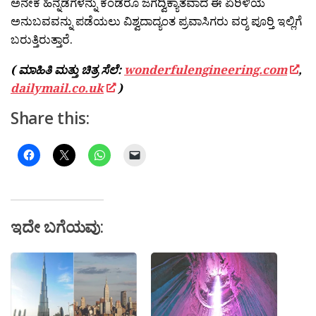
ಅನೇಕ ಹಿನ್ನಡೆಗಳನ್ನು ಕಂಡರೂ ಜಗದ್ವಿಕ್ಯಾತವಾದ ಈ ಏರಿಳಿಯ
ಅನುಬವವನ್ನು ಪಡೆಯಲು ವಿಶ್ವದಾದ್ಯಂತ ಪ್ರವಾಸಿಗರು ವರ‍್ಶ ಪೂರ‍್ತಿ ಇಲ್ಲಿಗೆ
ಬರುತ್ತಿರುತ್ತಾರೆ.
( ಮಾಹಿತಿ ಮತ್ತು ಚಿತ್ರ ಸೆಲೆ:
wonderfulengineering.com
,
dailymail.co.uk
)
Share this:
ಇದೇ ಬಗೆಯವು: