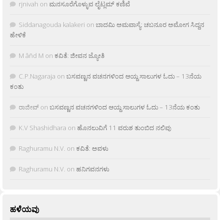
rjnivah
on
ಮನಸೂರೆಗೊಳ್ಳುವ ಲೈಟ್ಲಮ್ ಕಣಿವೆ
Siddanagouda kalakeri
on
ಬಾದಮಿ ಅಮವಾಸ್ಯೆ: ಚಬನೂರ ಅಮೋಗ ಸಿದ್ದನ
ಹೇಳಿಕೆ
M âñd M
on
ಕವಿತೆ: ಜೀವನ ಜ್ಯೋತಿ
C.P.Nagaraja
on
ಬಸವಣ್ಣನ ವಚನಗಳಿಂದ ಆಯ್ದ ಸಾಲುಗಳ ಓದು – 13ನೆಯ
ಕಂತು
ರಾಜೀವ್
on
ಬಸವಣ್ಣನ ವಚನಗಳಿಂದ ಆಯ್ದ ಸಾಲುಗಳ ಓದು – 13ನೆಯ ಕಂತು
K.V Shashidhara
on
ಹೊನಲುವಿಗೆ 11 ವರುಶ ತುಂಬಿದ ನಲಿವು
Raghuramu N.V.
on
ಕವಿತೆ: ಅವಳು
Raghuramu N.V.
on
ಹನಿಗವನಗಳು
ಹಳೆಯವು