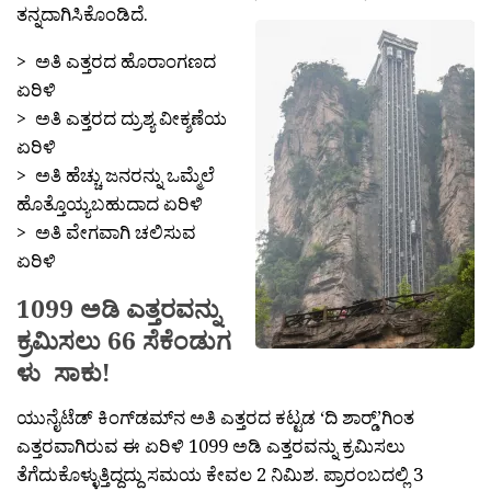
ತನ್ನದಾಗಿಸಿಕೊಂಡಿದೆ.
> ಅತಿ ಎತ್ತರದ ಹೊರಾಂಗಣದ
ಏರಿಳಿ
> ಅತಿ ಎತ್ತರದ ದ್ರುಶ್ಯ ವೀಕ್ಶಣೆಯ
ಏರಿಳಿ
> ಅತಿ ಹೆಚ್ಚು ಜನರನ್ನು ಒಮ್ಮೆಲೆ
ಹೊತ್ತೊಯ್ಯಬಹುದಾದ ಏರಿಳಿ
> ಅತಿ ವೇಗವಾಗಿ ಚಲಿಸುವ
ಏರಿಳಿ
1099 ಅಡಿ ಎತ್ತರವನ್ನು
ಕ್ರಮಿಸಲು 66 ಸೆಕೆಂಡುಗ
ಳು ಸಾಕು!
ಯುನೈಟೆಡ್ ಕಿಂಗ್‍ಡಮ್‍ನ ಅತಿ ಎತ್ತರದ ಕಟ್ಟಡ ‘ದಿ ಶಾರ‍್ಡ್’ಗಿಂತ
ಎತ್ತರವಾಗಿರುವ ಈ ಏರಿಳಿ 1099 ಅಡಿ ಎತ್ತರವನ್ನು ಕ್ರಮಿಸಲು
ತೆಗೆದುಕೊಳ್ಳುತ್ತಿದ್ದದ್ದು ಸಮಯ ಕೇವಲ 2 ನಿಮಿಶ. ಪ್ರಾರಂಬದಲ್ಲಿ 3