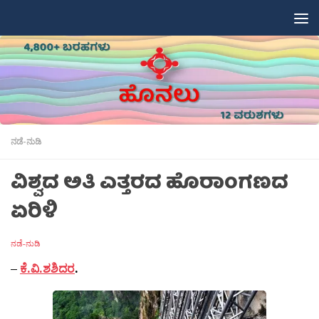
Skip to content
ನಡೆ-ನುಡಿ
ವಿಶ್ವದ ಅತಿ ಎತ್ತರದ ಹೊರಾಂಗಣದ
ಏರಿಳಿ
ನಡೆ-ನುಡಿ
–
ಕೆ.ವಿ.ಶಶಿದರ
.