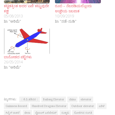
ಕಟ್ಟಡಕ್ಕಿಂತ ಅದರ ’ಏಣಿ’ ಕಟ್ಟುವುದೇ
ರೂಬಿ – ನೆಲದಡಿಯಲ್ಲೊಂದು
ಕಶ್ಟ!
ಅಚ್ಚರಿಯ ಜಲಪಾತ
05/08/2013
10/09/2019
In "ಅರಿಮೆ"
In "ನಡೆ-ನುಡಿ"
ಬಾನೋಡದ ಪಟ್ಟಿಗಳು
26/05/2014
In "ಅರಿಮೆ"
ಟ್ಯಾಗ್‌ಗಳು:
:: ಕೆ.ವಿ.ಶಶಿದರ ::
Bailong Elevator
china
elevator
Guinness Record
Hundred Dragons Elevator
Outdoor elevator
ಏರಿಳಿ
ಗಿನ್ನೆಸ್ ದಾಕಲೆ
ಚೀನಾ
ಬೈಲಾಂಗ್ ಎಲಿವೇಟರ್
ಸುತ್ತಾಟ
ಸೋಜಿಗದ ಸಂಗತಿ