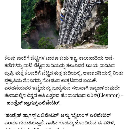
ಕೆಲವು ಜನರಿಗೆ ಬೆಟ್ಟಗಳ ಚಾರಣ ಬಹು ಇಶ್ಟ. ಕಾಲುಹಾದಿಯ ಅಡೆ-
ತಡೆಗಳನ್ನು ದಾಟಿ ಬೆಟ್ಟದ ತುದಿಯನ್ನು ತಲುಪಿದರೆ ವಿಜಯ ಸಾದಿಸಿದ
ತ್ರುಪ್ತಿ. ಮತ್ತೆ ಕೆಲವರಿಗೆ ಬೆಟ್ಟದ ತುತ್ತ ತುದಿಯಲ್ಲಿ, ಆಕಾಶದಡಿಯಲ್ಲಿ ನಿಂತು
ಪ್ರಕ್ರುತಿಯ ಸೊಬಗನ್ನು ನೋಡುವ ಉತ್ಕಟವಾದ ಬಯಕೆ.
ಎರಡನೆಯವರ ಇಚ್ಚೆಯನ್ನು ಪೂರೈಸುವ ಸಲುವಾಗಿ ಜನ್ಮತಾಳಿರುವುದೇ
ಚೀನಾದಲ್ಲಿನ ವಿಶ್ವದ ಅತಿ ಎತ್ತರದ ಹೊರಾಂಗಣದ ಏರಿಳಿ(Elevator) –
ಹಂಡ್ರೆಡ್ ಡ್ರಾಗನ್ಸ್ ಎಲಿವೇಟರ್
.
‘ಹಂಡ್ರೆಡ್ ಡ್ರಾಗನ್ಸ್ ಎಲಿವೇಟರ‍್’ ಅನ್ನು ‘ಬೈಲಾಂಗ್ ಎಲಿವೇಟರ್
ಎಂದೂ ಗುರುತಿಸುತ್ತಾರೆ. ಗಾಜಿನ ಗೂಡನ್ನು ಹೊಂದಿರುವ ಈ ಏರಿಳಿ,