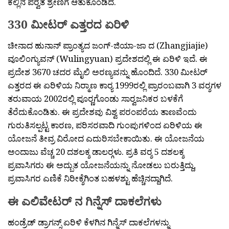
ಕಲ್ಲಿನ ಪರ‍್ವತ ಶ್ರೇಣಿಗೆ ಆತುಕೊಂಡಿದೆ.
330 ಮೀಟರ್ ಎತ್ತರದ ಏರಿಳಿ
ಚೀನಾದ ಹುನಾನ್ ಪ್ರಾಂತ್ಯದ ಜಂಗ್-ಜಿಯಾ-ಜಾ ದ (Zhangjiajie)
ವೂಲಿಂಗ್ಯುವನ್ (Wulingyuan) ಪ್ರದೇಶದಲ್ಲಿ ಈ ಏರಿಳಿ ಇದೆ. ಈ
ಪ್ರದೇಶ 3670 ಚದರ ಮೈಲಿ ಅರಣ್ಯವನ್ನು ಹೊಂದಿದೆ. 330 ಮೀಟರ್
ಎತ್ತರದ ಈ ಏರಿಳಿಯ ನಿರ‍್ಮಾಣ ಕಾರ‍್ಯ 1999ರಲ್ಲಿ ಪ್ರಾರಂಬವಾಗಿ 3 ವರ‍್ಶಗಳ
ತರುವಾಯ 2002ರಲ್ಲಿ ಪೂರ‍್ಣಗೊಂಡು ಸಾರ‍್ವಜನಿಕರ ಬಳಕೆಗೆ
ತೆರೆದುಕೊಂಡಿತು. ಈ ಪ್ರದೇಶವು ವಿಶ್ವ ಪರಂಪರೆಯ ತಾಣವೆಂದು
ಗುರುತಿಸಲ್ಪಟ್ಟ ಕಾರಣ, ಪರಿಸರವಾದಿ ಗುಂಪುಗಳಿಂದ ಏರಿಳಿಯ ಈ
ಯೋಜನೆ ತೀವ್ರ ವಿರೋದ ಎದುರಿಸಬೇಕಾಯಿತು. ಈ ಯೋಜನೆಯ
ಅಂದಾಜು ವೆಚ್ಚ 20 ದಶಲಕ್ಶ ಡಾಲರ್‍ಗಳು. ಪ್ರತಿ ವರ‍್ಶ 5 ದಶಲಕ್ಶ
ಪ್ರವಾಸಿಗರು ಈ ಅದ್ಬುತ ಯೋಜನೆಯನ್ನು ನೋಡಲು ಬರುತ್ತಿದ್ದು,
ಪ್ರವಾಸಿಗರ ಎಣಿಕೆ ನಿರೀಕ್ಶೆಗಿಂತ ಬಹಳಶ್ಟು ಹೆಚ್ಚಿನದ್ದಾಗಿದೆ.
ಈ ಎಲಿವೇಟರ್ ನ ಗಿನ್ನೆಸ್ ದಾಕಲೆಗಳು
ಹಂಡ್ರೆಡ್ ಡ್ರಾಗನ್ಸ್ ಏರಿಳಿ ಕೆಳಗಿನ ಗಿನ್ನೆಸ್ ದಾಕಲೆಗಳನ್ನು