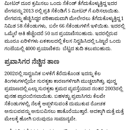
ಮೀಟರ್ ದೂರ ಕ್ರಮಿಸಲು ಒಂದು ಸೆಕೆಂಡ್ ತೆಗೆದುಕೊಳ್ಳುತ್ತಿದ್ದ ಇದರ
ವೇಗವನ್ನು 2013 ರಲ್ಲಿ ಪ್ರತಿ ಸೆಕೆಂಡಿಗೆ 5 ಮೀಟರ್ ಗೆ ಏರಿಸಲಾಯಿತು.
ವೇಗವನ್ನು ಹೆಚ್ಚಿಸಿದ್ದರ ಪರಿಣಾಮವಾಗಿ ಮೇಲೇರಲು ತೆಗೆದುಕೊಳ್ಳುತ್ತಿದ್ದ 1
ನಿಮಿಶ 58 ಸೆಕೆಂಡುಗಳು, ಬರೇ 66 ಸೆಕೆಂಡುಗಳಿಗೆ ಇಳಿಯಿತು. ಇದರಲ್ಲಿ
ಒಮ್ಮೆಲೆ ಅತಿ ಹೆಚ್ಚೆಂದರೆ 50 ಜನ ಪ್ರಯಾಣಿಸಬಹುದು. ಇದರಲ್ಲಿರುವ
ಮೂರೂ ಏರಿಳಿಗಳು ಏಕಕಾಲದಲ್ಲಿ ಕೆಲಸ ನಿರ‍್ವಹಿಸಿದಲ್ಲಿ ಒಟ್ಟಾರೆ ಒಂದು
ಗಂಟೆಯಲ್ಲಿ 4000 ಪ್ರಯಾಣಿಕರು ಬೆಟ್ಟದ ತುದಿ ತಲುಪಬಹುದು.
ಪ್ರವಾಸಿಗರ ನೆಚ್ಚಿನ ತಾಣ
2002ರಲ್ಲಿ ಸಾರ‍್ವಜನಿಕ ಬಳಕೆಗೆ ತೆರೆದುಕೊಂಡ ಇದನ್ನು ಕೆಲ
ತಿಂಗಳುಗಳಲ್ಲಿಯೇ ಸುರಕ್ಶತಾ ಕಾರಣಗಳಿಗಾಗಿ ಮುಚ್ಚಲಾಗಿತ್ತು. ಪೂರ‍್ಣ
ಪ್ರಮಾಣದಲ್ಲಿ ಎಲ್ಲಾ ಸುರಕ್ಶತಾ ಕ್ರಮದ ವ್ಯವಸ್ತೆಯಾದ ನಂತರ 2003ರಲ್ಲಿ
ಪುನಹ ಪ್ರಾರಂಬಿಸಲಾಯಿತು. ಬಹಳಶ್ಟು ಪ್ರವಾಸಿಗರು ಕೆಲವೇ
ಸೆಕೆಂಡುಗಳಲ್ಲಿ, ನೆಲಕ್ಕೆ ಅಪ್ಪಳಿಸುವಂತೆ ದುಮುಕುವ ರೋಚಕ
ಅನುಬವವನ್ನು ಅನುಬವಿಸಲು ಹಾತೊರೆಯುತ್ತಾರೆ. ಅದಕ್ಕಾಗಿ ಮತ್ತೆ ಮತ್ತೆ
ಮೇಲಕ್ಕೆ ಹೋಗಿ ಬರುವುದೂ ಸಾಮಾನ್ಯವೇ.