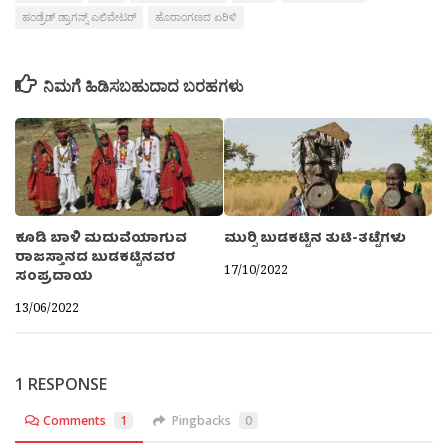
ಹಂಡ್ರೆಡ್ ಡ್ರಾಗನ್ಸ್ ಎಲಿವೇಟರ್
ಹೊರಾಂಗಣದ ಏರಿಳಿ
ನಿಮಗೆ ಹಿಡಿಸಬಹುದಾದ ಬರಹಗಳು
ಕೂಡಿ ಬಾಳಿ ಮದುವೆಯಾಗುವ
ಮುರ‍್ಸಿ ಬುಡಕಟ್ಟಿನ ತುಟಿ-ತಟ್ಟೆಗಳು
ರಾಜಸ್ತಾನದ ಬುಡಕಟ್ಟಿನವರ
17/10/2022
ಸಂಪ್ರದಾಯ
13/06/2022
1 RESPONSE
Comments
1
Pingbacks
0