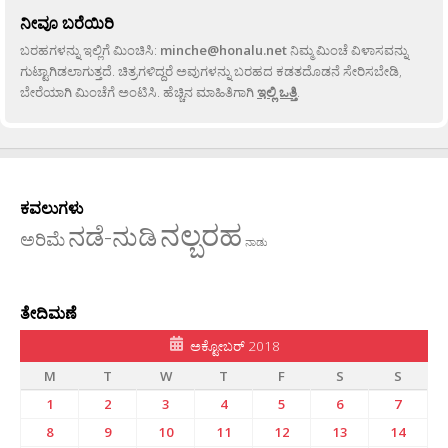
ನೀವೂ ಬರೆಯಿರಿ
ಬರಹಗಳನ್ನು ಇಲ್ಲಿಗೆ ಮಿಂಚಿಸಿ:
minche@honalu.net
ನಿಮ್ಮ ಮಿಂಚೆ ವಿಳಾಸವನ್ನು
ಗುಟ್ಟಾಗಿಡಲಾಗುತ್ತದೆ. ಚಿತ್ರಗಳಿದ್ದರೆ ಅವುಗಳನ್ನು ಬರಹದ ಕಡತದೊಡನೆ ಸೇರಿಸಬೇಡಿ,
ಬೇರೆಯಾಗಿ ಮಿಂಚೆಗೆ ಅಂಟಿಸಿ. ಹೆಚ್ಚಿನ ಮಾಹಿತಿಗಾಗಿ
ಇಲ್ಲಿ ಒತ್ತಿ
.
ಕವಲುಗಳು
ನಲ್ಬರಹ
ನಡೆ-ನುಡಿ
ಅರಿಮೆ
ನಾಡು
ತೇದಿಮಣೆ
ಅಕ್ಟೋಬರ್ 2018
M
T
W
T
F
S
S
1
2
3
4
5
6
7
8
9
10
11
12
13
14