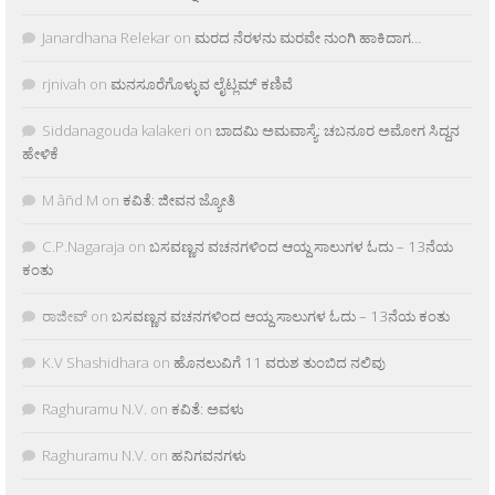
Janardhana Relekar
on
ಮರದ ನೆರಳನು ಮರವೇ ನುಂಗಿ ಹಾಕಿದಾಗ…
rjnivah
on
ಮನಸೂರೆಗೊಳ್ಳುವ ಲೈಟ್ಲಮ್ ಕಣಿವೆ
Siddanagouda kalakeri
on
ಬಾದಮಿ ಅಮವಾಸ್ಯೆ: ಚಬನೂರ ಅಮೋಗ ಸಿದ್ದನ
ಹೇಳಿಕೆ
M âñd M
on
ಕವಿತೆ: ಜೀವನ ಜ್ಯೋತಿ
C.P.Nagaraja
on
ಬಸವಣ್ಣನ ವಚನಗಳಿಂದ ಆಯ್ದ ಸಾಲುಗಳ ಓದು – 13ನೆಯ
ಕಂತು
ರಾಜೀವ್
on
ಬಸವಣ್ಣನ ವಚನಗಳಿಂದ ಆಯ್ದ ಸಾಲುಗಳ ಓದು – 13ನೆಯ ಕಂತು
K.V Shashidhara
on
ಹೊನಲುವಿಗೆ 11 ವರುಶ ತುಂಬಿದ ನಲಿವು
Raghuramu N.V.
on
ಕವಿತೆ: ಅವಳು
Raghuramu N.V.
on
ಹನಿಗವನಗಳು