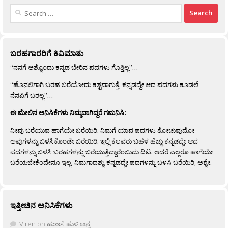
Search
for:
ಬರಹಗಾರರಿಗೆ ಕಿವಿಮಾತು
“ನನಗೆ ಅಶ್ಟೊಂದು ಕನ್ನಡ ಬೇರಿನ ಪದಗಳು ಗೊತ್ತಿಲ್ಲ”…
“ಹೊನಲಿಗಾಗಿ ಬರಹ ಬರೆಯೋದು ಕಶ್ಟವಾಗುತ್ತೆ. ಕನ್ನಡದ್ದೇ ಆದ ಪದಗಳು ಕೂಡಲೆ
ನೆನಪಿಗೆ ಬರಲ್ಲ”…
ಈ ಮೇಲಿನ ಅನಿಸಿಕೆಗಳು ನಿಮ್ಮದಾಗಿದ್ದರೆ ಗಮನಿಸಿ:
ನೀವು ಬರೆಯುವ ಹಾಗೆಯೇ ಬರೆಯಿರಿ. ನಿಮಗೆ ಯಾವ ಪದಗಳು ತೋಚುವುದೋ
ಅವುಗಳನ್ನು ಬಳಸಿಕೊಂಡೇ ಬರೆಯಿರಿ. ಇಲ್ಲಿ ಕೆಲವರು ಬಹಳ ಹೆಚ್ಚು ಕನ್ನಡದ್ದೇ ಆದ
ಪದಗಳನ್ನು ಬಳಸಿ ಬರಹಗಳನ್ನು ಬರೆಯುತ್ತಿದ್ದಾರೆಂಬುದು ದಿಟ. ಆದರೆ ಎಲ್ಲರೂ ಹಾಗೆಯೇ
ಬರೆಯಬೇಕೆಂದೇನೂ ಇಲ್ಲ. ನಿಮಗಾದಶ್ಟು ಕನ್ನಡದ್ದೇ ಪದಗಳನ್ನು ಬಳಸಿ ಬರೆಯಿರಿ, ಅಶ್ಟೇ.
ಇತ್ತೀಚಿನ ಅನಿಸಿಕೆಗಳು
Viren
on
ಹುಣಸೆ ಹುಳಿ ಅನ್ನ