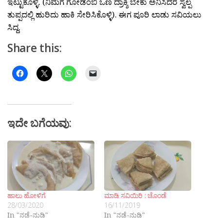
ಇಟ್ಟುಕೊಳ್ಳಿ. (ನಿಮಗೆ ಗೋಡಂಬಿ ಒಣ ದ್ರಾಕ್ಶಿ ಬೇಕು ಅನಿಸಿದರೆ ಸ್ವಲ್ಪ
ತುಪ್ಪದಲ್ಲಿ ಹುರಿದು ಹಾಕಿ ಸೇರಿಸಿಕೊಳ್ಳಿ). ಈಗ ಪೂರಿ ಲಾಡು ಸವಿಯಲು
ಸಿದ್ದ.
Share this:
ಇದೇ ಬಗೆಯವು:
ಹಾಲು ಹೋಳಿಗೆ
ಮಾಡಿ ಸವಿಯಿರಿ : ಚೊಂಡೆ
28/03/2020
16/11/2019
In "ನಡೆ-ನುಡಿ"
In "ನಡೆ-ನುಡಿ"