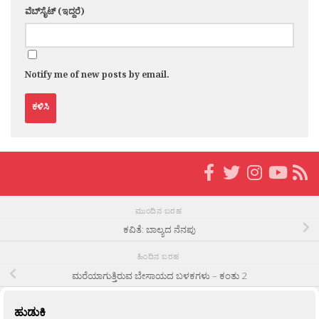
ವೆಬ್‌ಸೈಟ್ (ಇದ್ದರೆ)
Notify me of new posts by email.
ಮುಂದಿನ ಬರಹ
ಕವಿತೆ: ಬಾಲ್ಯದ ನೆನಪು
ಹಿಂದಿನ ಬರಹ
ಮರೆಯಾಗುತ್ತಿರುವ ಬೇಸಾಯದ ಬಳಕಗಳು – ಕಂತು 2
ಹುಡುಕಿ