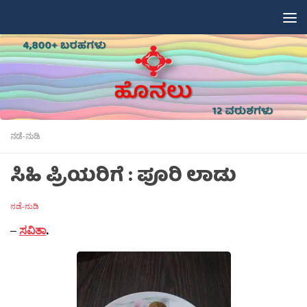
Skip to content
ನಡೆ-ನುಡಿ
ಸಿಹಿ ಪ್ರಿಯರಿಗೆ : ಪೂರಿ ಲಾಡು
ನಡೆ-ನುಡಿ
–
ಸವಿತಾ
.