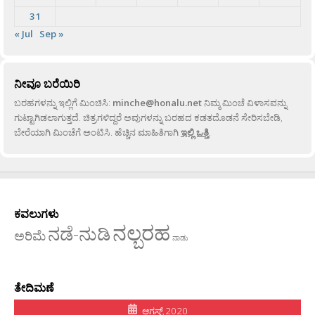
31
« Jul
Sep »
ನೀವೂ ಬರೆಯಿರಿ
ಬರಹಗಳನ್ನು ಇಲ್ಲಿಗೆ ಮಿಂಚಿಸಿ:
minche@honalu.net
ನಿಮ್ಮ ಮಿಂಚೆ ವಿಳಾಸವನ್ನು
ಗುಟ್ಟಾಗಿಡಲಾಗುತ್ತದೆ. ಚಿತ್ರಗಳಿದ್ದರೆ ಅವುಗಳನ್ನು ಬರಹದ ಕಡತದೊಡನೆ ಸೇರಿಸಬೇಡಿ,
ಬೇರೆಯಾಗಿ ಮಿಂಚೆಗೆ ಅಂಟಿಸಿ. ಹೆಚ್ಚಿನ ಮಾಹಿತಿಗಾಗಿ
ಇಲ್ಲಿ ಒತ್ತಿ
.
ಕವಲುಗಳು
ನಲ್ಬರಹ
ನಡೆ-ನುಡಿ
ಅರಿಮೆ
ನಾಡು
ತೇದಿಮಣೆ
ಆಗಸ್ಟ್ 2020