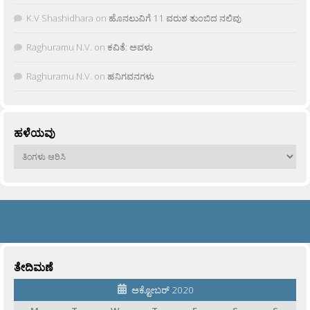
K.V Shashidhara
on
ಹೊನಲುವಿಗೆ 11 ವರುಶ ತುಂಬಿದ ನಲಿವು
Raghuramu N.V.
on
ಕವಿತೆ: ಅವಳು
Raghuramu N.V.
on
ಹನಿಗವನಗಳು
ಹಳೆಯವು
ಹಳೆಯವು
ತೇದಿಮಣೆ
ಅಕ್ಟೋಬರ್ 2020