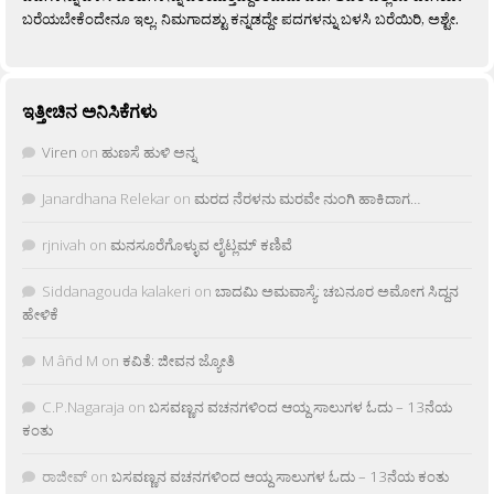
ಬರೆಯಬೇಕೆಂದೇನೂ ಇಲ್ಲ. ನಿಮಗಾದಶ್ಟು ಕನ್ನಡದ್ದೇ ಪದಗಳನ್ನು ಬಳಸಿ ಬರೆಯಿರಿ, ಅಶ್ಟೇ.
ಇತ್ತೀಚಿನ ಅನಿಸಿಕೆಗಳು
Viren
on
ಹುಣಸೆ ಹುಳಿ ಅನ್ನ
Janardhana Relekar
on
ಮರದ ನೆರಳನು ಮರವೇ ನುಂಗಿ ಹಾಕಿದಾಗ…
rjnivah
on
ಮನಸೂರೆಗೊಳ್ಳುವ ಲೈಟ್ಲಮ್ ಕಣಿವೆ
Siddanagouda kalakeri
on
ಬಾದಮಿ ಅಮವಾಸ್ಯೆ: ಚಬನೂರ ಅಮೋಗ ಸಿದ್ದನ
ಹೇಳಿಕೆ
M âñd M
on
ಕವಿತೆ: ಜೀವನ ಜ್ಯೋತಿ
C.P.Nagaraja
on
ಬಸವಣ್ಣನ ವಚನಗಳಿಂದ ಆಯ್ದ ಸಾಲುಗಳ ಓದು – 13ನೆಯ
ಕಂತು
ರಾಜೀವ್
on
ಬಸವಣ್ಣನ ವಚನಗಳಿಂದ ಆಯ್ದ ಸಾಲುಗಳ ಓದು – 13ನೆಯ ಕಂತು