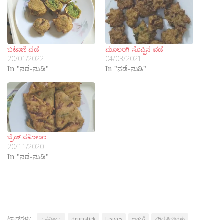
ಬಟಾಣಿ ವಡೆ
ಮೂಲಂಗಿ ಸೊಪ್ಪಿನ ವಡೆ
20/01/2022
04/03/2021
In "ನಡೆ-ನುಡಿ"
In "ನಡೆ-ನುಡಿ"
ಬ್ರೆಡ್ ಪಕೋಡಾ
20/11/2020
In "ನಡೆ-ನುಡಿ"
ಟ್ಯಾಗ್‌ಗಳು:
:: ಸವಿತಾ ::
drumstick
Leaves
ಅಡುಗೆ
ಕರಿದ ತಿಂಡಿಗಳು