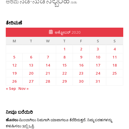
ನಲ್ಬರಹ
ನಡೆ-ನುಡಿ
ಅರಿಮೆ
ನಾಡು
ತೇದಿಮಣೆ
ಅಕ್ಟೋಬರ್ 2020
M
T
W
T
F
S
S
1
2
3
4
5
6
7
8
9
10
11
12
13
14
15
16
17
18
19
20
21
22
23
24
25
26
27
28
29
30
31
« Sep
Nov »
ನೀವೂ ಬರೆಯಿರಿ
ಹೊನಲು
ಮಿಂಬಾಗಿಲು ನಿಮಗಾಗಿ ಯಾವಾಗಲೂ ತೆರೆದಿರುತ್ತದೆ. ನಿಮ್ಮ ಬರಹಗಳನ್ನು
ಕಳುಹಿಸಲು
ಇಲ್ಲಿ ಒತ್ತಿ
.