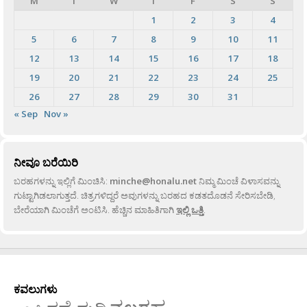
M
T
W
T
F
S
S
1
2
3
4
5
6
7
8
9
10
11
12
13
14
15
16
17
18
19
20
21
22
23
24
25
26
27
28
29
30
31
« Sep
Nov »
ನೀವೂ ಬರೆಯಿರಿ
ಬರಹಗಳನ್ನು ಇಲ್ಲಿಗೆ ಮಿಂಚಿಸಿ:
minche@honalu.net
ನಿಮ್ಮ ಮಿಂಚೆ ವಿಳಾಸವನ್ನು
ಗುಟ್ಟಾಗಿಡಲಾಗುತ್ತದೆ. ಚಿತ್ರಗಳಿದ್ದರೆ ಅವುಗಳನ್ನು ಬರಹದ ಕಡತದೊಡನೆ ಸೇರಿಸಬೇಡಿ,
ಬೇರೆಯಾಗಿ ಮಿಂಚೆಗೆ ಅಂಟಿಸಿ. ಹೆಚ್ಚಿನ ಮಾಹಿತಿಗಾಗಿ
ಇಲ್ಲಿ ಒತ್ತಿ
.
ಕವಲುಗಳು