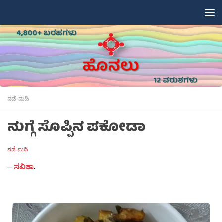
Skip to content
ನಡೆ-ನುಡಿ
ನುಗ್ಗೆ ಸೊಪ್ಪಿನ ಪಕೋಡಾ
ನಡೆ-ನುಡಿ
–
ಸವಿತಾ
.