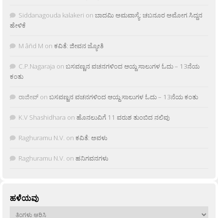
Siddanagouda kalakeri
on
ಬಾದಮಿ ಅಮವಾಸ್ಯೆ: ಚಬನೂರ ಅಮೋಗ ಸಿದ್ದನ
ಹೇಳಿಕೆ
M âñd M
on
ಕವಿತೆ: ಜೀವನ ಜ್ಯೋತಿ
C.P.Nagaraja
on
ಬಸವಣ್ಣನ ವಚನಗಳಿಂದ ಆಯ್ದ ಸಾಲುಗಳ ಓದು – 13ನೆಯ
ಕಂತು
ರಾಜೀವ್
on
ಬಸವಣ್ಣನ ವಚನಗಳಿಂದ ಆಯ್ದ ಸಾಲುಗಳ ಓದು – 13ನೆಯ ಕಂತು
K.V Shashidhara
on
ಹೊನಲುವಿಗೆ 11 ವರುಶ ತುಂಬಿದ ನಲಿವು
Raghuramu N.V.
on
ಕವಿತೆ: ಅವಳು
Raghuramu N.V.
on
ಹನಿಗವನಗಳು
ಹಳೆಯವು
ಹಳೆಯವು