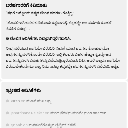
ಬರಹಗಾರರಿಗೆ ಕಿವಿಮಾತು
“ನನಗೆ ಅಶ್ಟೊಂದು ಕನ್ನಡ ಬೇರಿನ ಪದಗಳು ಗೊತ್ತಿಲ್ಲ”…
“ಹೊನಲಿಗಾಗಿ ಬರಹ ಬರೆಯೋದು ಕಶ್ಟವಾಗುತ್ತೆ. ಕನ್ನಡದ್ದೇ ಆದ ಪದಗಳು ಕೂಡಲೆ
ನೆನಪಿಗೆ ಬರಲ್ಲ”…
ಈ ಮೇಲಿನ ಅನಿಸಿಕೆಗಳು ನಿಮ್ಮದಾಗಿದ್ದರೆ ಗಮನಿಸಿ:
ನೀವು ಬರೆಯುವ ಹಾಗೆಯೇ ಬರೆಯಿರಿ. ನಿಮಗೆ ಯಾವ ಪದಗಳು ತೋಚುವುದೋ
ಅವುಗಳನ್ನು ಬಳಸಿಕೊಂಡೇ ಬರೆಯಿರಿ. ಇಲ್ಲಿ ಕೆಲವರು ಬಹಳ ಹೆಚ್ಚು ಕನ್ನಡದ್ದೇ ಆದ
ಪದಗಳನ್ನು ಬಳಸಿ ಬರಹಗಳನ್ನು ಬರೆಯುತ್ತಿದ್ದಾರೆಂಬುದು ದಿಟ. ಆದರೆ ಎಲ್ಲರೂ ಹಾಗೆಯೇ
ಬರೆಯಬೇಕೆಂದೇನೂ ಇಲ್ಲ. ನಿಮಗಾದಶ್ಟು ಕನ್ನಡದ್ದೇ ಪದಗಳನ್ನು ಬಳಸಿ ಬರೆಯಿರಿ, ಅಶ್ಟೇ.
ಇತ್ತೀಚಿನ ಅನಿಸಿಕೆಗಳು
Viren
on
ಹುಣಸೆ ಹುಳಿ ಅನ್ನ
Janardhana Relekar
on
ಮರದ ನೆರಳನು ಮರವೇ ನುಂಗಿ ಹಾಕಿದಾಗ…
rjnivah
on
ಮನಸೂರೆಗೊಳ್ಳುವ ಲೈಟ್ಲಮ್ ಕಣಿವೆ