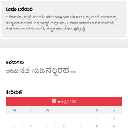
ನೀವೂ ಬರೆಯಿರಿ
ಬರಹಗಳನ್ನು ಇಲ್ಲಿಗೆ ಮಿಂಚಿಸಿ:
minche@honalu.net
ನಿಮ್ಮ ಮಿಂಚೆ ವಿಳಾಸವನ್ನು
ಗುಟ್ಟಾಗಿಡಲಾಗುತ್ತದೆ. ಚಿತ್ರಗಳಿದ್ದರೆ ಅವುಗಳನ್ನು ಬರಹದ ಕಡತದೊಡನೆ ಸೇರಿಸಬೇಡಿ,
ಬೇರೆಯಾಗಿ ಮಿಂಚೆಗೆ ಅಂಟಿಸಿ. ಹೆಚ್ಚಿನ ಮಾಹಿತಿಗಾಗಿ
ಇಲ್ಲಿ ಒತ್ತಿ
.
ಕವಲುಗಳು
ನಲ್ಬರಹ
ನಡೆ-ನುಡಿ
ಅರಿಮೆ
ನಾಡು
ತೇದಿಮಣೆ
ಆಗಸ್ಟ್ 2026
M
T
W
T
F
S
S
1
2
3
4
5
6
7
8
9