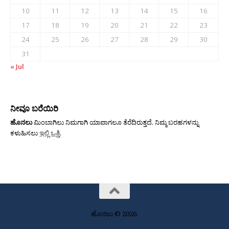
10
11
12
13
14
15
16
17
18
19
20
21
22
23
24
25
26
27
28
29
30
31
« Jul
ನೀವೂ ಬರೆಯಿರಿ
ಹೊನಲು
ಮಿಂಬಾಗಿಲು ನಿಮಗಾಗಿ ಯಾವಾಗಲೂ ತೆರೆದಿರುತ್ತದೆ. ನಿಮ್ಮ ಬರಹಗಳನ್ನು
ಕಳುಹಿಸಲು
ಇಲ್ಲಿ ಒತ್ತಿ
.
ಹೊನಲು © 2026.