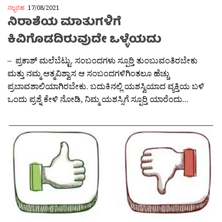
ನಲ್ಬರಹ
17/08/2021
ನಿರಾಶೆಯ ಮಾತುಗಳಿಗೆ
ಕಿವಿಗೊಡದಿರುವುದೇ ಒಳ್ಳೆಯದು
– ಪ್ರಕಾಶ್ ಮಲೆಬೆಟ್ಟು. ಸಂಬಂದಗಳು ಸ್ಪೂರ‍್ತಿ ತುಂಬುವಂತಿರಬೇಕು
ಮತ್ತು ನಮ್ಮ ಆತ್ಮವಿಶ್ವಾಸ ಆ ಸಂಬಂದಗಳಿಗಿಂತಲೂ ಹೆಚ್ಚು
ಪ್ರಬಾವಶಾಲಿಯಾಗಿರಬೇಕು. ಬದುಕಿನಲ್ಲಿ ಯಶಸ್ವಿಯಾದ ವ್ಯಕ್ತಿಯ ಬಳಿ
ಒಂದು ಪ್ರಶ್ನೆ ಕೇಳಿ ನೋಡಿ, ನಿಮ್ಮ ಯಶಸ್ಸಿಗೆ ಸ್ಪೂರ‍್ತಿ ಯಾರೆಂದು...