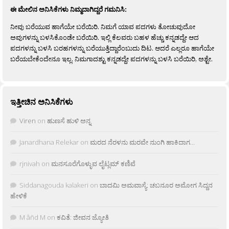
ಈ ಮೇಲಿನ ಅನಿಸಿಕೆಗಳು ನಿಮ್ಮದಾಗಿದ್ದರೆ ಗಮನಿಸಿ:
ನೀವು ಬರೆಯುವ ಹಾಗೆಯೇ ಬರೆಯಿರಿ. ನಿಮಗೆ ಯಾವ ಪದಗಳು ತೋಚುವುದೋ
ಅವುಗಳನ್ನು ಬಳಸಿಕೊಂಡೇ ಬರೆಯಿರಿ. ಇಲ್ಲಿ ಕೆಲವರು ಬಹಳ ಹೆಚ್ಚು ಕನ್ನಡದ್ದೇ ಆದ
ಪದಗಳನ್ನು ಬಳಸಿ ಬರಹಗಳನ್ನು ಬರೆಯುತ್ತಿದ್ದಾರೆಂಬುದು ದಿಟ. ಆದರೆ ಎಲ್ಲರೂ ಹಾಗೆಯೇ
ಬರೆಯಬೇಕೆಂದೇನೂ ಇಲ್ಲ. ನಿಮಗಾದಶ್ಟು ಕನ್ನಡದ್ದೇ ಪದಗಳನ್ನು ಬಳಸಿ ಬರೆಯಿರಿ, ಅಶ್ಟೇ.
ಇತ್ತೀಚಿನ ಅನಿಸಿಕೆಗಳು
Viren
on
ಹುಣಸೆ ಹುಳಿ ಅನ್ನ
Janardhana Relekar
on
ಮರದ ನೆರಳನು ಮರವೇ ನುಂಗಿ ಹಾಕಿದಾಗ…
rjnivah
on
ಮನಸೂರೆಗೊಳ್ಳುವ ಲೈಟ್ಲಮ್ ಕಣಿವೆ
Siddanagouda kalakeri
on
ಬಾದಮಿ ಅಮವಾಸ್ಯೆ: ಚಬನೂರ ಅಮೋಗ ಸಿದ್ದನ
ಹೇಳಿಕೆ
M âñd M
on
ಕವಿತೆ: ಜೀವನ ಜ್ಯೋತಿ