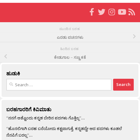
ಮುಂದಿನ ಬರಹ
ಎರಡು ವಚನಗಳು
ಹಿಂದಿನ ಬರಹ
ಕೇಡುಗಾಲ – ಸಣ್ಣ ಕತೆ
ಹುಡುಕಿ
Search
for:
ಬರಹಗಾರರಿಗೆ ಕಿವಿಮಾತು
“ನನಗೆ ಅಶ್ಟೊಂದು ಕನ್ನಡ ಬೇರಿನ ಪದಗಳು ಗೊತ್ತಿಲ್ಲ”…
“ಹೊನಲಿಗಾಗಿ ಬರಹ ಬರೆಯೋದು ಕಶ್ಟವಾಗುತ್ತೆ. ಕನ್ನಡದ್ದೇ ಆದ ಪದಗಳು ಕೂಡಲೆ
ನೆನಪಿಗೆ ಬರಲ್ಲ”…