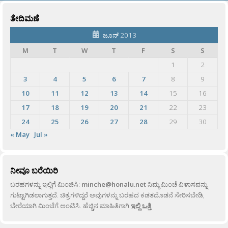
ತೇದಿಮಣೆ
ಜೂನ್ 2013
M
T
W
T
F
S
S
1
2
3
4
5
6
7
8
9
10
11
12
13
14
15
16
17
18
19
20
21
22
23
24
25
26
27
28
29
30
« May
Jul »
ನೀವೂ ಬರೆಯಿರಿ
ಬರಹಗಳನ್ನು ಇಲ್ಲಿಗೆ ಮಿಂಚಿಸಿ:
minche@honalu.net
ನಿಮ್ಮ ಮಿಂಚೆ ವಿಳಾಸವನ್ನು
ಗುಟ್ಟಾಗಿಡಲಾಗುತ್ತದೆ. ಚಿತ್ರಗಳಿದ್ದರೆ ಅವುಗಳನ್ನು ಬರಹದ ಕಡತದೊಡನೆ ಸೇರಿಸಬೇಡಿ,
ಬೇರೆಯಾಗಿ ಮಿಂಚೆಗೆ ಅಂಟಿಸಿ. ಹೆಚ್ಚಿನ ಮಾಹಿತಿಗಾಗಿ
ಇಲ್ಲಿ ಒತ್ತಿ
.