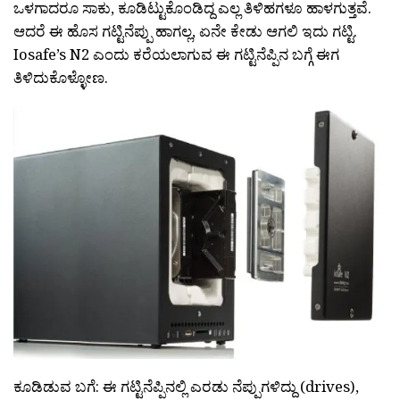
ಒಳಗಾದರೂ ಸಾಕು, ಕೂಡಿಟ್ಟುಕೊಂಡಿದ್ದ ಎಲ್ಲ ತಿಳಿಹಗಳೂ ಹಾಳಗುತ್ತವೆ.
ಆದರೆ ಈ ಹೊಸ ಗಟ್ಟಿನೆಪ್ಪು ಹಾಗಲ್ಲ, ಏನೇ ಕೇಡು ಆಗಲಿ ಇದು ಗಟ್ಟಿ.
Iosafe’s N2 ಎಂದು ಕರೆಯಲಾಗುವ ಈ ಗಟ್ಟಿನೆಪ್ಪಿನ ಬಗ್ಗೆ ಈಗ
ತಿಳಿದುಕೊಳ್ಳೋಣ.
ಕೂಡಿಡುವ ಬಗೆ:
ಈ ಗಟ್ಟಿನೆಪ್ಪಿನಲ್ಲಿ ಎರಡು ನೆಪ್ಪುಗಳಿದ್ದು (drives),