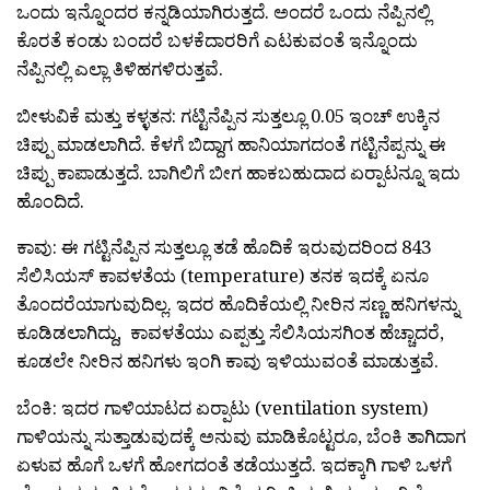
ಒಂದು ಇನ್ನೊಂದರ ಕನ್ನಡಿಯಾಗಿರುತ್ತದೆ. ಅಂದರೆ ಒಂದು ನೆಪ್ಪಿನಲ್ಲಿ
ಕೊರತೆ ಕಂಡು ಬಂದರೆ ಬಳಕೆದಾರರಿಗೆ ಎಟಕುವಂತೆ ಇನ್ನೊಂದು
ನೆಪ್ಪಿನಲ್ಲಿ ಎಲ್ಲಾ ತಿಳಿಹಗಳಿರುತ್ತವೆ.
ಬೀಳುವಿಕೆ ಮತ್ತು ಕಳ್ಳತನ:
ಗಟ್ಟಿನೆಪ್ಪಿನ ಸುತ್ತಲ್ಲೂ 0.05 ಇಂಚ್ ಉಕ್ಕಿನ
ಚಿಪ್ಪು ಮಾಡಲಾಗಿದೆ. ಕೆಳಗೆ ಬಿದ್ದಾಗ ಹಾನಿಯಾಗದಂತೆ ಗಟ್ಟಿನೆಪ್ಪನ್ನು ಈ
ಚಿಪ್ಪು ಕಾಪಾಡುತ್ತದೆ. ಬಾಗಿಲಿಗೆ ಬೀಗ ಹಾಕಬಹುದಾದ ಏರ‍್ಪಾಟನ್ನೂ ಇದು
ಹೊಂದಿದೆ.
ಕಾವು:
ಈ ಗಟ್ಟಿನೆಪ್ಪಿನ ಸುತ್ತಲ್ಲೂ ತಡೆ ಹೊದಿಕೆ ಇರುವುದರಿಂದ 843
ಸೆಲಿಸಿಯಸ್ ಕಾವಳತೆಯ (temperature) ತನಕ ಇದಕ್ಕೆ ಏನೂ
ತೊಂದರೆಯಾಗುವುದಿಲ್ಲ. ಇದರ ಹೊದಿಕೆಯಲ್ಲಿ ನೀರಿನ ಸಣ್ಣ ಹನಿಗಳನ್ನು
ಕೂಡಿಡಲಾಗಿದ್ದು, ಕಾವಳತೆಯು ಎಪ್ಪತ್ತು ಸೆಲಿಸಿಯಸಗಿಂತ ಹೆಚ್ಚಾದರೆ,
ಕೂಡಲೇ ನೀರಿನ ಹನಿಗಳು ಇಂಗಿ ಕಾವು ಇಳಿಯುವಂತೆ ಮಾಡುತ್ತವೆ.
ಬೆಂಕಿ:
ಇದರ ಗಾಳಿಯಾಟದ ಏರ‍್ಪಾಟು (ventilation system)
ಗಾಳಿಯನ್ನು ಸುತ್ತಾಡುವುದಕ್ಕೆ ಅನುವು ಮಾಡಿಕೊಟ್ಟರೂ, ಬೆಂಕಿ ತಾಗಿದಾಗ
ಏಳುವ ಹೊಗೆ ಒಳಗೆ ಹೋಗದಂತೆ ತಡೆಯುತ್ತದೆ. ಇದಕ್ಕಾಗಿ ಗಾಳಿ ಒಳಗೆ