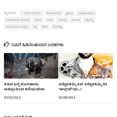
ಟ್ಯಾಗ್‌ಗಳು:
:: ವಿವೇಕ್ ಶಂಕರ್ ::
hard-drive
photo
temperature
ventilation system
video
ಎಣಿಕ
ಓಡುತಿಟ್ಟ
ಕಾವಳತೆ
ಗಟ್ಟಿನೆಪ್ಪು
ಗಾಳಿಯಾಟದ ಏರ‍್ಪಾಟು
ತಿಟ್ಟ
ತಿಳಿಹ
ನೆರಳುತಿಟ್ಟ
ನಿಮಗೆ ಹಿಡಿಸಬಹುದಾದ ಬರಹಗಳು
ಕಸದ ಬಗ್ಗೆ ಬೆಂಗಳೂರು
ತಿನ್ಬೇಡಕಮ್ಮಿ ತಿನ್ ತಿನ್ಬೇಡಕಮ್ಮಿ ನೀ
ಆಸ್ಲೋನಿಂದ ಕಲಿಯಬೇಕು
‘ಅಲ್ಲಗಳೆ’ಯ…!
07/05/2013
02/08/2013