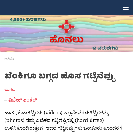
Skip to content
ಅರಿಮೆ
ಬೆಂಕಿಗೂ ಬಗ್ಗದ ಹೊಸ ಗಟ್ಟಿನೆಪ್ಪು
ಹೊನಲು
–
ವಿವೇಕ್ ಶಂಕರ್
ಹಾಡು, ಓಡುತಿಟ್ಟಗಳು (videos) ಇಲ್ಲವೇ ನೆರಳುತಿಟ್ಟಗಳನ್ನು
(photos) ನಮ್ಮ ಎಣಿಕದ ಗಟ್ಟಿನೆಪ್ಪಿನಲ್ಲಿ (hard-drive)
ಉಳಿಸಿಕೊಂಡಿರುತ್ತೇವೆ. ಆದರೆ ಗಟ್ಟಿನೆಪ್ಪುಗಳು ಒಂಚೂರು ತೊಂದರೆಗೆ