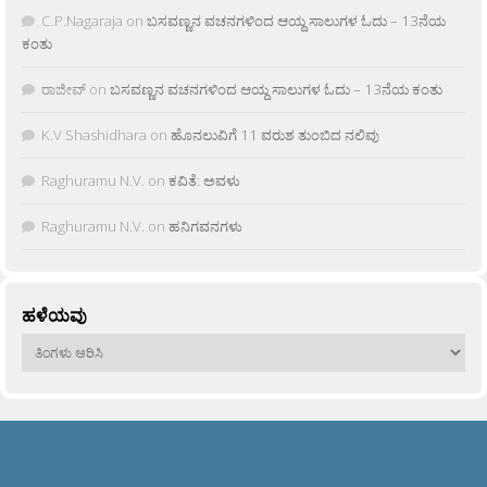
C.P.Nagaraja
on
ಬಸವಣ್ಣನ ವಚನಗಳಿಂದ ಆಯ್ದ ಸಾಲುಗಳ ಓದು – 13ನೆಯ
ಕಂತು
ರಾಜೀವ್
on
ಬಸವಣ್ಣನ ವಚನಗಳಿಂದ ಆಯ್ದ ಸಾಲುಗಳ ಓದು – 13ನೆಯ ಕಂತು
K.V Shashidhara
on
ಹೊನಲುವಿಗೆ 11 ವರುಶ ತುಂಬಿದ ನಲಿವು
Raghuramu N.V.
on
ಕವಿತೆ: ಅವಳು
Raghuramu N.V.
on
ಹನಿಗವನಗಳು
ಹಳೆಯವು
ಹಳೆಯವು