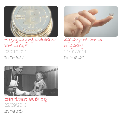
ಜಗತ್ತನ್ನು ಇನ್ನೂ ಹತ್ತಿರವಾಗಿಸಲಿರುವ
ಸಕ್ಕರೆಮಟ್ಟ ಅಳೆಯಲು ಈಗ
’ಬಿಟ್-ಕಾಯಿನ್’
ಚುಚ್ಚಬೇಕಿಲ್ಲ!
02/01/2014
21/01/2014
In "ಅರಿಮೆ"
In "ಅರಿಮೆ"
ಈಕೆಗೆ ನೋವಿನ ಅರಿವೇ ಇಲ್ಲ!
23/09/2013
In "ಅರಿಮೆ"