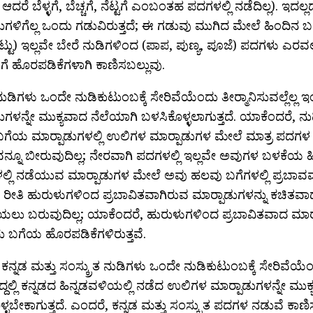
 ಆದರೆ ಬೆಳ್ಳಗೆ, ಬೆಚ್ಚಗೆ, ನೆಟ್ಟಗೆ ಎಂಬಂತಹ ಪದಗಳಲ್ಲಿ ನಡೆದಿಲ್ಲ). ಇದಲ್
ಡುಗಳಿಗೆಲ್ಲ ಒಂದು ಗಡುವಿರುತ್ತದೆ; ಈ ಗಡುವು ಮುಗಿದ ಮೇಲೆ ಹಿಂದಿನ
ಪೆಟ್ಟು) ಇಲ್ಲವೇ ಬೇರೆ ನುಡಿಗಳಿಂದ (ಪಾಪ, ಪುಣ್ಯ, ಪೂಜೆ) ಪದಗಳು ಎ
ಡಿಗೆ ಹೊರಪಡಿಕೆಗಳಾಗಿ ಕಾಣಿಸಬಲ್ಲುವು.
ಡಿಗಳು ಒಂದೇ ನುಡಿಕುಟುಂಬಕ್ಕೆ ಸೇರಿವೆಯೆಂದು ತೀರ‍್ಮಾನಿಸುವಲ್ಲೆಲ್
ಡುಗಳನ್ನೇ ಮುಕ್ಯವಾದ ನೆಲೆಯಾಗಿ ಬಳಸಿಕೊಳ್ಳಲಾಗುತ್ತದೆ. ಯಾಕೆಂದರೆ, ನ
ಗೆಯ ಮಾರ್‍ಪಾಡುಗಳಲ್ಲಿ ಉಲಿಗಳ ಮಾರ್‍ಪಾಡುಗಳ ಮೇಲೆ ಮಾತ್ರ ಪದ
ನ್ನೂ ಬೀರುವುದಿಲ್ಲ; ನೇರವಾಗಿ ಪದಗಳಲ್ಲಿ ಇಲ್ಲವೇ ಅವುಗಳ ಬಳಕೆಯ 
ಳಲ್ಲಿ ನಡೆಯುವ ಮಾರ್‍ಪಾಡುಗಳ ಮೇಲೆ ಅವು ಹಲವು ಬಗೆಗಳಲ್ಲಿ ಪ್ರಬಾವವನ್
 ರೀತಿ ಹುರುಳುಗಳಿಂದ ಪ್ರಬಾವಿತವಾಗಿರುವ ಮಾರ್‍ಪಾಡುಗಳನ್ನು ಕಚಿತವಾದ 
ಿಯಲು ಬರುವುದಿಲ್ಲ; ಯಾಕೆಂದರೆ, ಹುರುಳುಗಳಿಂದ ಪ್ರಬಾವಿತವಾದ ಮಾರ್‍
 ಬಗೆಯ ಹೊರಪಡಿಕೆಗಳಿರುತ್ತವೆ.
ಕನ್ನಡ ಮತ್ತು ಸಂಸ್ಕ್ರುತ ನುಡಿಗಳು ಒಂದೇ ನುಡಿಕುಟುಂಬಕ್ಕೆ ಸೇರಿವೆಯೆಂಬ 
್ದಲ್ಲಿ ಕನ್ನಡದ ಹಿನ್ನಡವಳಿಯಲ್ಲಿ ನಡೆದ ಉಲಿಗಳ ಮಾರ್‍ಪಾಡುಗಳನ್ನೇ ಮುಕ್
್ಳಬೇಕಾಗುತ್ತದೆ. ಎಂದರೆ, ಕನ್ನಡ ಮತ್ತು ಸಂಸ್ಕ್ರುತ ಪದಗಳ ನಡುವೆ ಕಾಣಿ