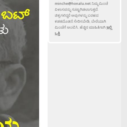
minche@honalu.net
ನಿಮ್ಮ ಮಿಂಚೆ
ವಿಳಾಸವನ್ನು ಗುಟ್ಟಾಗಿಡಲಾಗುತ್ತದೆ.
ಚಿತ್ರಗಳಿದ್ದರೆ ಅವುಗಳನ್ನು ಬರಹದ
ಕಡತದೊಡನೆ ಸೇರಿಸಬೇಡಿ, ಬೇರೆಯಾಗಿ
ಮಿಂಚೆಗೆ ಅಂಟಿಸಿ. ಹೆಚ್ಚಿನ ಮಾಹಿತಿಗಾಗಿ
ಇಲ್ಲಿ
ಒತ್ತಿ
.