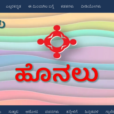
ಎಲ್ಲರಕನ್ನಡ
ಈ ಮಿಂಬಾಗಿಲ ಬಗ್ಗೆ
ಕಡತಗಳು
ವೀಡಿಯೋಗಳು
ು
ಸುತ್ತಾಟ
ಆಟೋಟ
ವಚನಗಳು
ತನ್ನೇಳಿಗೆ
ಹಿನ್ನಡವಳಿ
ಗ್ಯಾಜೆ