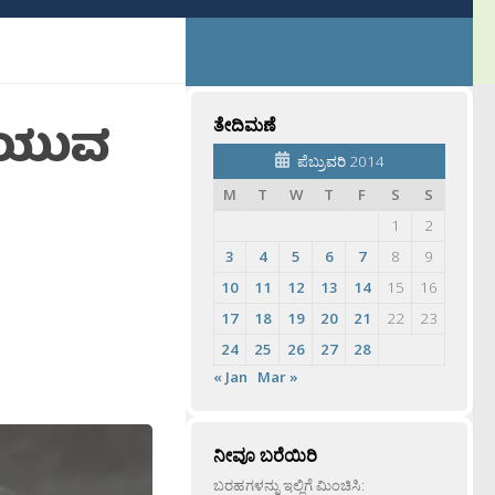
ರಿಯುವ
ತೇದಿಮಣೆ
ಪೆಬ್ರುವರಿ 2014
M
T
W
T
F
S
S
1
2
3
4
5
6
7
8
9
10
11
12
13
14
15
16
17
18
19
20
21
22
23
24
25
26
27
28
« Jan
Mar »
ನೀವೂ ಬರೆಯಿರಿ
ಬರಹಗಳನ್ನು ಇಲ್ಲಿಗೆ ಮಿಂಚಿಸಿ: