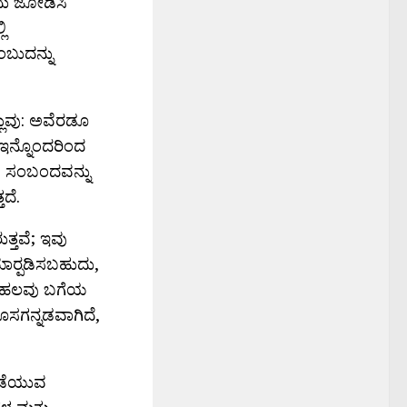
ದು ಜೋಡಿಸಿ
ಿ
ಂಬುದನ್ನು
ಲುವು: ಅವೆರಡೂ
ಇನ್ನೊಂದರಿಂದ
ಯ ಸಂಬಂದವನ್ನು
ದೆ.
ತ್ತವೆ; ಇವು
ಾರ್‍ಪಡಿಸಬಹುದು,
ತಹ ಹಲವು ಬಗೆಯ
ಹೊಸಗನ್ನಡವಾಗಿದೆ,
 ನಡೆಯುವ
ಳ ಮತ್ತು