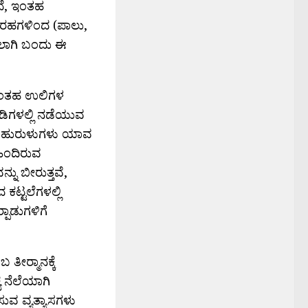
ಲದೆ, ಇಂತಹ
 ಬರಹಗಳಿಂದ (ಪಾಲು,
ರವಲಾಗಿ ಬಂದು ಈ
ಲ ಇಂತಹ ಉಲಿಗಳ
ುಡಿಗಳಲ್ಲಿ ನಡೆಯುವ
ಗಳ ಹುರುಳುಗಳು ಯಾವ
ಹಿಂದಿರುವ
ನು ಬೀರುತ್ತವೆ,
ಕಟ್ಟಲೆಗಳಲ್ಲಿ
ಪಾಡುಗಳಿಗೆ
ತೀರ್‍ಮಾನಕ್ಕೆ
ಯ ನೆಲೆಯಾಗಿ
ಸುವ ವ್ಯತ್ಯಾಸಗಳು