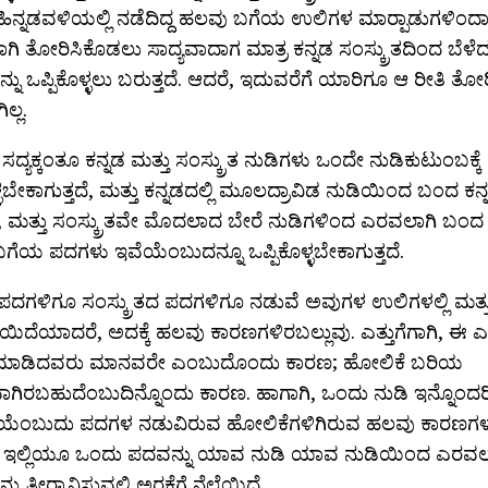
ಹಿನ್ನಡವಳಿಯಲ್ಲಿ ನಡೆದಿದ್ದ ಹಲವು ಬಗೆಯ ಉಲಿಗಳ ಮಾರ್‍ಪಾಡುಗಳಿಂದ
ಿ ತೋರಿಸಿಕೊಡಲು ಸಾದ್ಯವಾದಾಗ ಮಾತ್ರ ಕನ್ನಡ ಸಂಸ್ಕ್ರುತದಿಂದ ಬೆಳೆ
ನು ಒಪ್ಪಿಕೊಳ್ಳಲು ಬರುತ್ತದೆ. ಆದರೆ, ಇದುವರೆಗೆ ಯಾರಿಗೂ ಆ ರೀತಿ ತ
ಲ್ಲ.
 ಸದ್ಯಕ್ಕಂತೂ ಕನ್ನಡ ಮತ್ತು ಸಂಸ್ಕ್ರುತ ನುಡಿಗಳು ಒಂದೇ ನುಡಿಕುಟುಂಬಕ್ಕೆ 
ಳ್ಳಬೇಕಾಗುತ್ತದೆ, ಮತ್ತು ಕನ್ನಡದಲ್ಲಿ ಮೂಲದ್ರಾವಿಡ ನುಡಿಯಿಂದ ಬಂದ 
 ಮತ್ತು ಸಂಸ್ಕ್ರುತವೇ ಮೊದಲಾದ ಬೇರೆ ನುಡಿಗಳಿಂದ ಎರವಲಾಗಿ ಬಂ
ೆಯ ಪದಗಳು ಇವೆಯೆಂಬುದನ್ನೂ ಒಪ್ಪಿಕೊಳ್ಳಬೇಕಾಗುತ್ತದೆ.
ಪದಗಳಿಗೂ ಸಂಸ್ಕ್ರುತದ ಪದಗಳಿಗೂ ನಡುವೆ ಅವುಗಳ ಉಲಿಗಳಲ್ಲಿ ಮತ್ತು
ಿದೆಯಾದರೆ, ಅದಕ್ಕೆ ಹಲವು ಕಾರಣಗಳಿರಬಲ್ಲುವು. ಎತ್ತುಗೆಗಾಗಿ, ಈ ಎ
ಾಡಿದವರು ಮಾನವರೇ ಎಂಬುದೊಂದು ಕಾರಣ; ಹೋಲಿಕೆ ಬರಿಯ
ಕವಾಗಿರಬಹುದೆಂಬುದಿನ್ನೊಂದು ಕಾರಣ. ಹಾಗಾಗಿ, ಒಂದು ನುಡಿ ಇನ್ನೊಂ
ೆಯೆಂಬುದು ಪದಗಳ ನಡುವಿರುವ ಹೋಲಿಕೆಗಳಿಗಿರುವ ಹಲವು ಕಾರಣಗಳಲ್ಲ
ೆ, ಇಲ್ಲಿಯೂ ಒಂದು ಪದವನ್ನು ಯಾವ ನುಡಿ ಯಾವ ನುಡಿಯಿಂದ ಎರವಲಾ
ು ತೀರ್‍ಮಾನಿಸುವಲ್ಲಿ ಅರಕೆಗೆ ನೆಲೆಯಿದೆ.