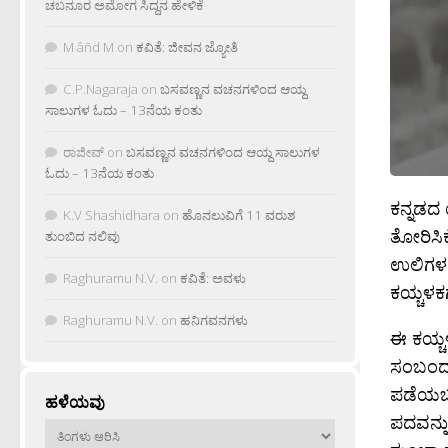
ಚಬನೂರ ಅಮೋಗ ಸಿದ್ದನ ಹೇಳಿಕೆ
M âñd M
on
ಕವಿತೆ: ಜೀವನ ಜ್ಯೋತಿ
C.P.Nagaraja
on
ಬಸವಣ್ಣನ ವಚನಗಳಿಂದ ಆಯ್ದ
ಸಾಲುಗಳ ಓದು – 13ನೆಯ ಕಂತು
ರಾಜೀವ್
on
ಬಸವಣ್ಣನ ವಚನಗಳಿಂದ ಆಯ್ದ ಸಾಲುಗಳ
ಓದು – 13ನೆಯ ಕಂತು
ಕನ್ನಡದ
K.V Shashidhara
on
ಹೊನಲುವಿಗೆ 11 ವರುಶ
ತೋರಿಸಿಕ
ತುಂಬಿದ ನಲಿವು
ಉಲಿಗಳಲ್
Raghuramu N.V.
on
ಕವಿತೆ: ಅವಳು
ಕಯ್ಚಳಕಗ
Raghuramu N.V.
on
ಹನಿಗವನಗಳು
ಈ ಕಯ್ಚ
ಸಂಬಂದವನ
ಪಡೆಯಬಲ್
ಹಳೆಯವು
ಪದವನ್ನು
ಹಳೆಯವು