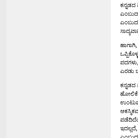
ಕನ್ನಡದ 
ಎಂಬುದಾಗ
ಎಂಬುದನ್
ಸಾದ್ಯವಾಗಿ
ಹಾಗಾಗಿ,
ಒಪ್ಪಿಕೊ
ಪದಗಳು,
ಎರಡು ಬಗ
ಕನ್ನಡದ 
ಹೋಲಿಕೆಯ
ಉಂಟುಮ
ಆಕಸ್ಮಿ
ಪಡೆದಿದ
ಇದಲ್ಲದ
ಎಂಬುದನ್ನ