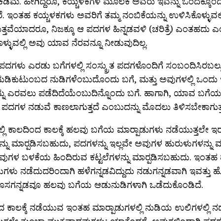
ಕಡಿಮೆ. ಹೀಗಿದ್ದರೂ, ಕಯ್ಚಳಕಗಳ ಮೂಲಕ ಅವರು ಇವನ್ನು ಒಂದಕ್ಕೊಂ
ಾರೆ. ಇಂತಹ ಕಯ್ಚಳಕಗಳು ಅವರಿಗೆ ತಮ್ಮ ನಂಬಿಕೆಯನ್ನು ಉಳಿಸಿಕೊಳ್ಳುವಲ್ಲ
ತ್ತವೆಯಾದರೂ, ನಿಜಕ್ಕೂ ಆ ಪದಗಳ ಹಿನ್ನಡವಳಿ (ಚರಿತ್ರೆ) ಎಂತಹದು ಎ
ೊಳ್ಳುವಲ್ಲಿ ಅವು ಯಾವ ನೆರವನ್ನೂ ನೀಡುವುದಿಲ್ಲ.
ಪದಗಳು ಎರಡು ಬಗೆಗಳಲ್ಲಿ ಸಂಸ್ಕ್ರುತ ಪದಗಳೊಂದಿಗೆ ಸಂಬಂದಿಸಿರಬಲ್
ುಡಿಕುಟುಂಬದ ನುಡಿಗಳೆಂಬುದೊಂದು ಬಗೆ, ಮತ್ತು ಅವುಗಳಲ್ಲಿ ಒಂದು 
ನು ಎರವಲು ಪಡೆದಿದೆಯೆಂಬುದಿನ್ನೊಂದು ಬಗೆ. ಹಾಗಾಗಿ, ಯಾವ ಬಗೆ
ಪದಗಳ ನಡುವೆ ಕಾಣಲಾಗುತ್ತದೆ ಎಂಬುದನ್ನು ಮೊದಲು ತಿಳಿಸಬೇಕಾಗುತ್ತ
್ಲಿ ಕಾಲದಿಂದ ಕಾಲಕ್ಕೆ ಹಲವು ಬಗೆಯ ಮಾರ್‍ಪಾಡುಗಳು ನಡೆಯುತ್ತಲೇ ಇರು
ನು ಮಾರ್‍ಪಡಿಸಬಹುದು, ಪದಗಳನ್ನು ಇಲ್ಲವೇ ಅವುಗಳ ಹುರುಳುಗಳನ್ನು ಮ
ಅವುಗಳ ಬಳಕೆಯ ಹಿಂದಿರುವ ಕಟ್ಟಲೆಗಳನ್ನು ಮಾರ್‍ಪಡಿಸಬಹುದು. ಇಂ
ಡುಗಳು ನಡೆದುದರಿಂದಾಗಿ ಹಳೆಗನ್ನಡವಿದ್ದುದು ನಡುಗನ್ನಡವಾಗಿ ಇವತ್ತು 
ಹೊಸಗನ್ನಡವೂ ಹಲವು ಬಗೆಯ ಆಡುನುಡಿಗಳಾಗಿ ಒಡೆದುಕೊಂಡಿದೆ.
ದ ಕಾಲಕ್ಕೆ ನಡೆಯುವ ಇಂತಹ ಮಾರ್‍ಪಾಡುಗಳಲ್ಲಿ ನುಡಿಯ ಉಲಿಗಳಲ್ಲಿ
ಾಡುಗಳೇ ತುಂಬಾ ಮುಕ್ಯವಾದವುಗಳು; ಯಾಕೆಂದರೆ, ಅವುಗಳಿಂದಾಗಿ ಪದಗ