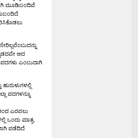
ಾಗಿ ಮೂಡಿಬಂದಿವೆ
ದುಬಂದಿದೆ
ೋರಿಸಿಕೊಡಲು
ಸೇರಿಲ್ಲವೆಂಬುದನ್ನು
ಕನ್ನಡದವೇ ಆದ
ದ ಪದಗಳು ಎಂಬುದಾಗಿ
 ಹುರುಳುಗಳಲ್ಲಿ
ಲ್ಲಾ ಪದಗಳನ್ನೂ
ದರಿಂದ ಎರವಲು
ಿ ಒಂದು ಮಾತ್ರ.
ಗಿ ಪಡೆದಿದೆ