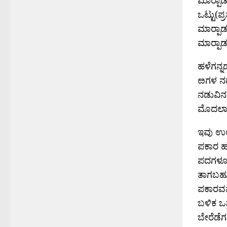
ಒಟ್ಟು(ಪ
ಮಾರ್‍ಪ
ಮಾರ್‍ಪಾ
ಹಳೆಗನ್
ೞಗಳ ನಡು
ನಡುವಿನ
ಮೊದಲಾದ
ಇವು ಉಲಿ
ಪಕಾರ ಹಕ
ಪದಗಳೂ ಅ
ತಾಗಬಹುದ
ಪಕಾರವನ್
ಬಳಿಕ ಒತ
ಬೇರೆಡೆಗ