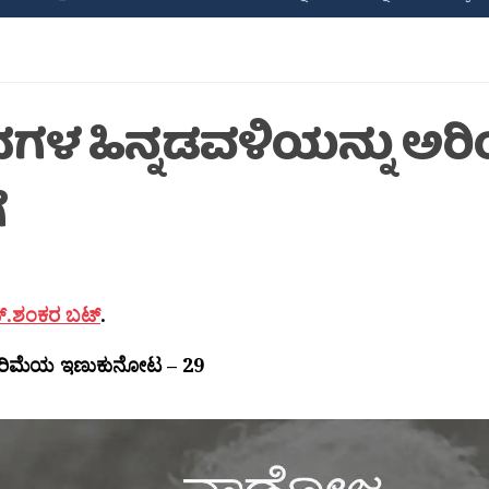
ಗಳ ಹಿನ್ನಡವಳಿಯನ್ನು ಅ
ೆ
ನ್.ಶಂಕರ ಬಟ್
.
ರಿಮೆಯ ಇಣುಕುನೋಟ – 29