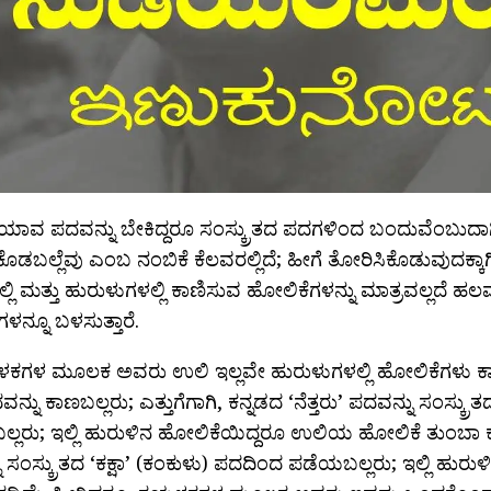
 ಯಾವ ಪದವನ್ನು ಬೇಕಿದ್ದರೂ ಸಂಸ್ಕ್ರುತದ ಪದಗಳಿಂದ ಬಂದುವೆಂಬುದಾ
ೊಡಬಲ್ಲೆವು ಎಂಬ ನಂಬಿಕೆ ಕೆಲವರಲ್ಲಿದೆ; ಹೀಗೆ ತೋರಿಸಿಕೊಡುವುದಕ್
ಲಿ ಮತ್ತು ಹುರುಳುಗಳಲ್ಲಿ ಕಾಣಿಸುವ ಹೋಲಿಕೆಗಳನ್ನು ಮಾತ್ರವಲ್ಲದೆ 
ಳನ್ನೂ ಬಳಸುತ್ತಾರೆ.
ಳಕಗಳ ಮೂಲಕ ಅವರು ಉಲಿ ಇಲ್ಲವೇ ಹುರುಳುಗಳಲ್ಲಿ ಹೋಲಿಕೆಗಳು ಕಾ
್ನು ಕಾಣಬಲ್ಲರು; ಎತ್ತುಗೆಗಾಗಿ, ಕನ್ನಡದ ‘ನೆತ್ತರು’ ಪದವನ್ನು ಸಂಸ್ಕ್ರ
ಲರು; ಇಲ್ಲಿ ಹುರುಳಿನ ಹೋಲಿಕೆಯಿದ್ದರೂ ಉಲಿಯ ಹೋಲಿಕೆ ತುಂಬಾ ಕಡಿಮ
 ಸಂಸ್ಕ್ರುತದ ‘ಕಕ್ಷಾ’ (ಕಂಕುಳು) ಪದದಿಂದ ಪಡೆಯಬಲ್ಲರು; ಇಲ್ಲಿ ಹು