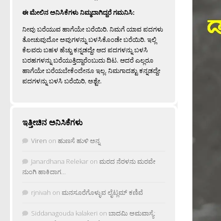
ಈ ಮೇಲಿನ ಅನಿಸಿಕೆಗಳು ನಿಮ್ಮದಾಗಿದ್ದರೆ ಗಮನಿಸಿ:
ನೀವು ಬರೆಯುವ ಹಾಗೆಯೇ ಬರೆಯಿರಿ. ನಿಮಗೆ ಯಾವ ಪದಗಳು
ತೋಚುವುದೋ ಅವುಗಳನ್ನು ಬಳಸಿಕೊಂಡೇ ಬರೆಯಿರಿ. ಇಲ್ಲಿ
ಕೆಲವರು ಬಹಳ ಹೆಚ್ಚು ಕನ್ನಡದ್ದೇ ಆದ ಪದಗಳನ್ನು ಬಳಸಿ
ಬರಹಗಳನ್ನು ಬರೆಯುತ್ತಿದ್ದಾರೆಂಬುದು ದಿಟ. ಆದರೆ ಎಲ್ಲರೂ
ಹಾಗೆಯೇ ಬರೆಯಬೇಕೆಂದೇನೂ ಇಲ್ಲ. ನಿಮಗಾದಶ್ಟು ಕನ್ನಡದ್ದೇ
ಪದಗಳನ್ನು ಬಳಸಿ ಬರೆಯಿರಿ, ಅಶ್ಟೇ.
ಇತ್ತೀಚಿನ ಅನಿಸಿಕೆಗಳು
Viren
on
ಹುಣಸೆ ಹುಳಿ ಅನ್ನ
Janardhana Relekar
on
ಮರದ ನೆರಳನು ಮರವೇ
ನುಂಗಿ ಹಾಕಿದಾಗ…
rjnivah
on
ಮನಸೂರೆಗೊಳ್ಳುವ ಲೈಟ್ಲಮ್ ಕಣಿವೆ
Siddanagouda kalakeri
on
ಬಾದಮಿ ಅಮವಾಸ್ಯೆ: