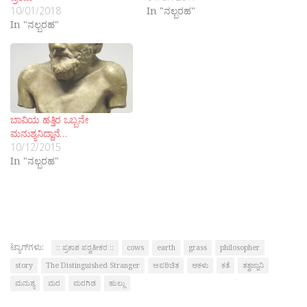
10/01/2018
In "ನಲ್ಬರಹ"
In "ನಲ್ಬರಹ"
ಬಾವಿಯ ಹತ್ತಿರ ಒಬ್ಬನೇ
ಮನುಶ್ಯನಿದ್ದಾನೆ…
10/12/2015
In "ನಲ್ಬರಹ"
ಟ್ಯಾಗ್‌ಗಳು:
:: ಪ್ರಕಾಶ ಪರ‍್ವತೀಕರ ::
cows
earth
grass
philosopher
story
The Distinguished Stranger
ಅಪರಿಚಿತ
ಆಕಳು
ಕತೆ
ತತ್ವಜ್ನಾನಿ
ಮನುಶ್ಯ
ಮರ
ಮರಗಿಡ
ಹುಲ್ಲು