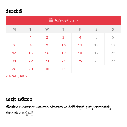
ತೇದಿಮಣೆ
ಡಿಸೆಂಬರ್ 2015
M
T
W
T
F
S
S
1
2
3
4
5
6
7
8
9
10
11
12
13
14
15
16
17
18
19
20
21
22
23
24
25
26
27
28
29
30
31
« Nov
Jan »
ನೀವೂ ಬರೆಯಿರಿ
ಹೊನಲು
ಮಿಂಬಾಗಿಲು ನಿಮಗಾಗಿ ಯಾವಾಗಲೂ ತೆರೆದಿರುತ್ತದೆ. ನಿಮ್ಮ ಬರಹಗಳನ್ನು
ಕಳುಹಿಸಲು
ಇಲ್ಲಿ ಒತ್ತಿ
.