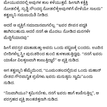
ಮೇಯುವದರಲ್ಲಿ ಅವುಗಳ ಕಾಲ ಕಳೆಯುತ್ತವೆ. ಹೀಗಾಗಿ ಕತ್ತೆತ್ತಿ
ನೋಡಲಿಕ್ಕೆ, ಸ್ರುಶ್ಟಿ ಸೌಂದರ‍್ಯ ನೋಡಲಿಕ್ಕೆಅವುಗಳಿಗೆ ವೇಳೆಯೇ ಸಾಲದು”
ತತ್ವಜ್ನಾನಿ ಸಮಜಾಯಿಶಿ ನೀಡಿದ.
ಆದರೆ ಆ ವ್ಯಕ್ತಿಗೆ ಸಮಾದಾನವಾಗಲಿಲ್ಲ. “ಇವರ ಜೀವನ ಪದ್ದತಿ
ಹಾಗಿರಬಹುದು.ಆದರೆ ನನಗೆ ಈ ಮೊದಲು ನೋಡಿದ ಮರಗಳೇ
ಮೆಚ್ಚಿಗೆಯಾದವು”
ಹೀಗೆ ಪರಸ್ಪರ ಮಾತಾಡುತ್ತಾ ಅವರು ಒಂದು ಪಟ್ಟಣಕ್ಕೆ ಬಂದರು. ಊರಿನ
ಬೀದಿಗಳೆಲ್ಲ ಸ್ತ್ರೀ ಪುರುಶರಿಂದ ತುಂಬಿ ತುಳಕಾಡುತ್ತಿದ್ದವು. “ನನಗೆ ಇವರು
ಯಾಕೋ ವಿಲಕ್ಶಣವಾಗಿ ಕಾಣುತ್ತಿದ್ದಾರೆ” ಆ ವ್ಯಕ್ತಿ ನುಡಿದ.
ಆಗ ತತ್ವಜ್ನಾನಿ ಹೆಮ್ಮೆಯಿಂದ, “ಬೂಮಂಡಲದಲ್ಲಿರುವ ಒಂದು ಮಹಾನ್‍
ದೇಶದ ಗೌರವಾನ್ವಿತ ಪ್ರಜೆಗಳು.ಇವರು ಮನುಶ್ಯರು ಸ್ವಾಮಿ”ಎಂದು
ನುಡಿದ.
“ನಿಜವಾಗಿಯೂ? ಕ್ಶಮಿಸಬೇಕು, ನನಗೆ ಇವರು ಹಾಗೆ ಕಾಣಿಸುತ್ತಿಲ್ಲ”, ಆ
ಪರಗ್ರಹದ ವ್ಯಕ್ತಿ ಶಾಂತಚಿತ್ತನಾಗಿ ನುಡಿದ.