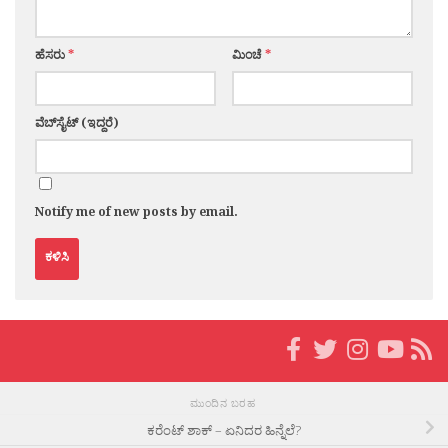
ಹೆಸರು
*
ಮಿಂಚೆ
*
ವೆಬ್‌ಸೈಟ್ (ಇದ್ದರೆ)
Notify me of new posts by email.
ಮುಂದಿನ ಬರಹ
ಕರೆಂಟ್ ಶಾಕ್ – ಏನಿದರ ಹಿನ್ನೆಲೆ?