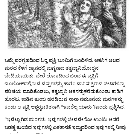
ಒಮ್ಮೆ ಪರಗ್ರಹದಿಂದ ಓರ‍್ವ ವ್ಯಕ್ತಿ ಬೂಮಿಗೆ ಬಂದಿಳಿದ. ಆತನಿಗೆ ಆಲದ
ಮರದ ಕೆಳಗೆ ದ್ಯಾನದಲ್ಲಿ ಮಗ್ನನಾದ ತತ್ವಜ್ನಾನಿಯೋರ‍್ವನ
ಬೇಟಿಯಾಯಿತು. ಬೇರೆ ಲೋಕದಿಂದ ಬಂದ ಈ ವ್ಯಕ್ತಿಗೆ
ಬೂಲೋಕದಲ್ಲಿರುವ ವಸ್ತುಗಳನ್ನು ಹಾಗೂ ವಾಸಿಸುತ್ತಿರುವ ಜೀವಿಗಳನ್ನು
ಪರಿಚಯ ಮಾಡಿಕೊಡಲು, ತತ್ವಜ್ನಾನಿ ಆತನನ್ನುಕರೆದುಕೊಂಡು ಕಾಡಿಗೆ
ಹೊರಟ. ಕಾಡಿನ ತುಂಬ ಹರಡಿರುವ ನಾನಾ ನಮೂನೆಯ ಮರಗಳನ್ನು
ಕಂಡು ಆ ವ್ಯಕ್ತಿ ಆಶ್ಚರ‍್ಯಚಕಿತನಾಗಿ “ಇವರೆಲ್ಲ ಯಾರು ?ಎಂದು ಪ್ರಶ್ನಿಸಿದ.
“ಇವೆಲ್ಲಾ ಗಿಡ ಮರಗಳು. ಇವುಗಳಲ್ಲಿ ಜೀವವೇನೋ ಉಂಟು.ಆದರೆ
ಜಡತ್ವ ತುಂಬಿದ ಇವುಗಳಲ್ಲಿ ಏಕತಾನತೆ ಇದ್ದುದರಿಂದ ಇವುಗಳಲ್ಲಿ ನೀವು