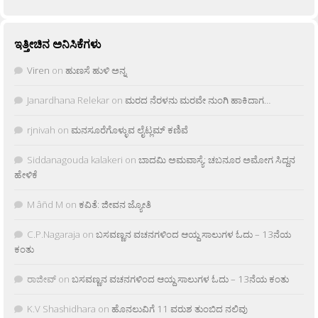
ಇತ್ತೀಚಿನ ಅನಿಸಿಕೆಗಳು
Viren
on
ಹುಣಸೆ ಹುಳಿ ಅನ್ನ
Janardhana Relekar
on
ಮರದ ನೆರಳನು ಮರವೇ ನುಂಗಿ ಹಾಕಿದಾಗ…
rjnivah
on
ಮನಸೂರೆಗೊಳ್ಳುವ ಲೈಟ್ಲಮ್ ಕಣಿವೆ
Siddanagouda kalakeri
on
ಬಾದಮಿ ಅಮವಾಸ್ಯೆ: ಚಬನೂರ ಅಮೋಗ ಸಿದ್ದನ
ಹೇಳಿಕೆ
M âñd M
on
ಕವಿತೆ: ಜೀವನ ಜ್ಯೋತಿ
C.P.Nagaraja
on
ಬಸವಣ್ಣನ ವಚನಗಳಿಂದ ಆಯ್ದ ಸಾಲುಗಳ ಓದು – 13ನೆಯ
ಕಂತು
ರಾಜೀವ್
on
ಬಸವಣ್ಣನ ವಚನಗಳಿಂದ ಆಯ್ದ ಸಾಲುಗಳ ಓದು – 13ನೆಯ ಕಂತು
K.V Shashidhara
on
ಹೊನಲುವಿಗೆ 11 ವರುಶ ತುಂಬಿದ ನಲಿವು