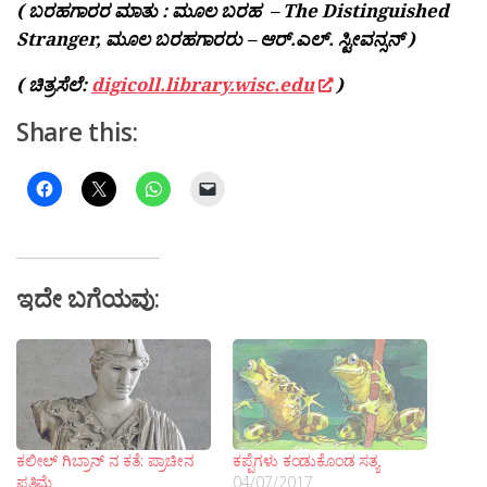
( ಬರಹಗಾರರ ಮಾತು : ಮೂಲ ಬರಹ – The Distinguished
Stranger, ಮೂಲ ಬರಹಗಾರರು – ಆರ್.ಎಲ್. ಸ್ಟೀವನ್ಸನ್ )
( ಚಿತ್ರಸೆಲೆ:
digicoll.library.wisc.edu
)
Share this:
ಇದೇ ಬಗೆಯವು:
ಕಲೀಲ್ ಗಿಬ್ರಾನ್ ನ ಕತೆ: ಪ್ರಾಚೀನ
ಕಪ್ಪೆಗಳು ಕಂಡುಕೊಂಡ ಸತ್ಯ
ಪ್ರತಿಮೆ
04/07/2017