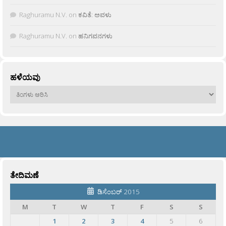
Raghuramu N.V.
on
ಕವಿತೆ: ಅವಳು
Raghuramu N.V.
on
ಹನಿಗವನಗಳು
ಹಳೆಯವು
ಹಳೆಯವು
ತೇದಿಮಣೆ
ಡಿಸೆಂಬರ್ 2015
M
T
W
T
F
S
S
1
2
3
4
5
6