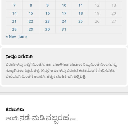
7
8
9
10
11
12
13
14
15
16
17
18
19
20
21
22
23
24
25
26
27
28
29
30
31
« Nov
Jan »
ನೀವೂ ಬರೆಯಿರಿ
ಬರಹಗಳನ್ನು ಇಲ್ಲಿಗೆ ಮಿಂಚಿಸಿ:
minche@honalu.net
ನಿಮ್ಮ ಮಿಂಚೆ ವಿಳಾಸವನ್ನು
ಗುಟ್ಟಾಗಿಡಲಾಗುತ್ತದೆ. ಚಿತ್ರಗಳಿದ್ದರೆ ಅವುಗಳನ್ನು ಬರಹದ ಕಡತದೊಡನೆ ಸೇರಿಸಬೇಡಿ,
ಬೇರೆಯಾಗಿ ಮಿಂಚೆಗೆ ಅಂಟಿಸಿ. ಹೆಚ್ಚಿನ ಮಾಹಿತಿಗಾಗಿ
ಇಲ್ಲಿ ಒತ್ತಿ
.
ಕವಲುಗಳು
ನಲ್ಬರಹ
ನಡೆ-ನುಡಿ
ಅರಿಮೆ
ನಾಡು