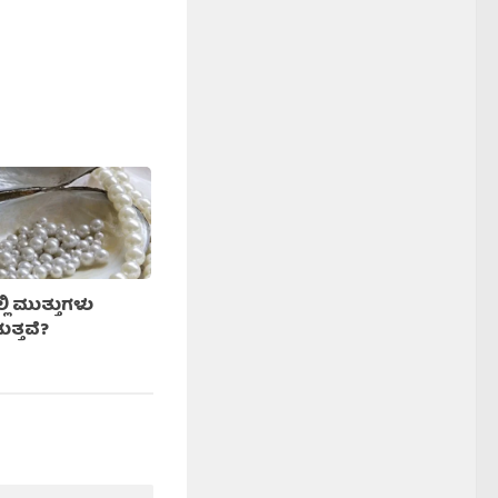
ಿ ಮುತ್ತುಗಳು
ತ್ತವೆ?