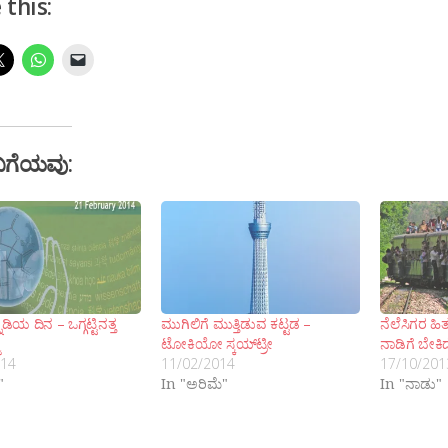
 this:
ಬಗೆಯವು:
ುಡಿಯ ದಿನ – ಒಗ್ಗಟ್ಟಿನತ್ತ
ಮುಗಿಲಿಗೆ ಮುತ್ತಿಡುವ ಕಟ್ಟಡ –
ನೆಲೆಸಿಗರ 
ಟೋಕಿಯೋ ಸ್ಕಯ್‍ಟ್ರೀ
ನಾಡಿಗೆ ಬೇಕಿದ
014
11/02/2014
17/10/201
"
In "ಅರಿಮೆ"
In "ನಾಡು"