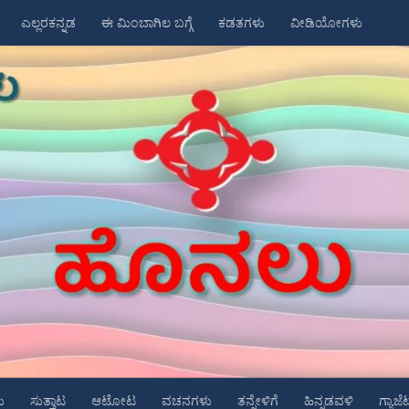
ಎಲ್ಲರಕನ್ನಡ
ಈ ಮಿಂಬಾಗಿಲ ಬಗ್ಗೆ
ಕಡತಗಳು
ವೀಡಿಯೋಗಳು
ು
ಸುತ್ತಾಟ
ಆಟೋಟ
ವಚನಗಳು
ತನ್ನೇಳಿಗೆ
ಹಿನ್ನಡವಳಿ
ಗ್ಯಾಜೆ