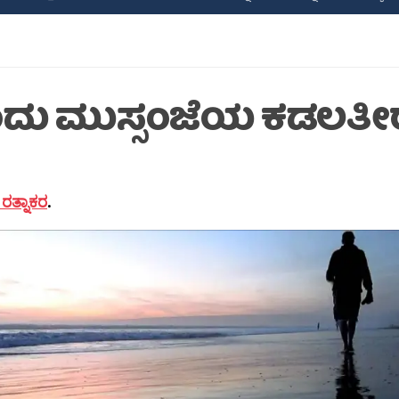
ದು ಮುಸ್ಸಂಜೆಯ ಕಡಲತೀ
ರತ್ನಾಕರ
.