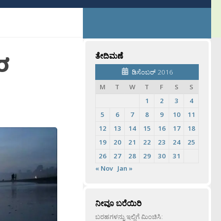
ರ
ತೇದಿಮಣೆ
ಡಿಸೆಂಬರ್ 2016
M
T
W
T
F
S
S
1
2
3
4
5
6
7
8
9
10
11
12
13
14
15
16
17
18
19
20
21
22
23
24
25
26
27
28
29
30
31
« Nov
Jan »
ನೀವೂ ಬರೆಯಿರಿ
ಬರಹಗಳನ್ನು ಇಲ್ಲಿಗೆ ಮಿಂಚಿಸಿ: