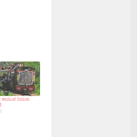
ಹಿತ ಕಾಯುವ ನಿಯಮ
ೆ
3