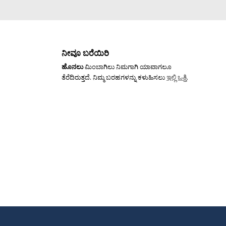
ನೀವೂ ಬರೆಯಿರಿ
ಹೊನಲು
ಮಿಂಬಾಗಿಲು ನಿಮಗಾಗಿ ಯಾವಾಗಲೂ
ತೆರೆದಿರುತ್ತದೆ. ನಿಮ್ಮ ಬರಹಗಳನ್ನು ಕಳುಹಿಸಲು
ಇಲ್ಲಿ ಒತ್ತಿ
.