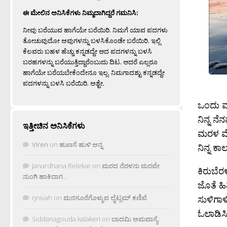
ಈ ಮೇಲಿನ ಅನಿಸಿಕೆಗಳು ನಿಮ್ಮದಾಗಿದ್ದರೆ ಗಮನಿಸಿ:
ನೀವು ಬರೆಯುವ ಹಾಗೆಯೇ ಬರೆಯಿರಿ. ನಿಮಗೆ ಯಾವ ಪದಗಳು
ತೋಚುವುದೋ ಅವುಗಳನ್ನು ಬಳಸಿಕೊಂಡೇ ಬರೆಯಿರಿ. ಇಲ್ಲಿ
ಕೆಲವರು ಬಹಳ ಹೆಚ್ಚು ಕನ್ನಡದ್ದೇ ಆದ ಪದಗಳನ್ನು ಬಳಸಿ
ಬರಹಗಳನ್ನು ಬರೆಯುತ್ತಿದ್ದಾರೆಂಬುದು ದಿಟ. ಆದರೆ ಎಲ್ಲರೂ
ಹಾಗೆಯೇ ಬರೆಯಬೇಕೆಂದೇನೂ ಇಲ್ಲ. ನಿಮಗಾದಶ್ಟು ಕನ್ನಡದ್ದೇ
ಪದಗಳನ್ನು ಬಳಸಿ ಬರೆಯಿರಿ, ಅಶ್ಟೇ.
ಒಂದು 
ನಿನ್ನ ನ
ಇತ್ತೀಚಿನ ಅನಿಸಿಕೆಗಳು
ಮರಳ ಮೇ
Viren
on
ಹುಣಸೆ ಹುಳಿ ಅನ್ನ
ನಿನ್ನ ಕಾ
Janardhana Relekar
on
ಮರದ ನೆರಳನು ಮರವೇ
ಕಿರುಬೆರ
ನುಂಗಿ ಹಾಕಿದಾಗ…
ಜೊತೆ ಹಿ
ಸುಳಿಗಾಳ
rjnivah
on
ಮನಸೂರೆಗೊಳ್ಳುವ ಲೈಟ್ಲಮ್ ಕಣಿವೆ
ಓಲಾಡಿಸ
Siddanagouda kalakeri
on
ಬಾದಮಿ ಅಮವಾಸ್ಯೆ: