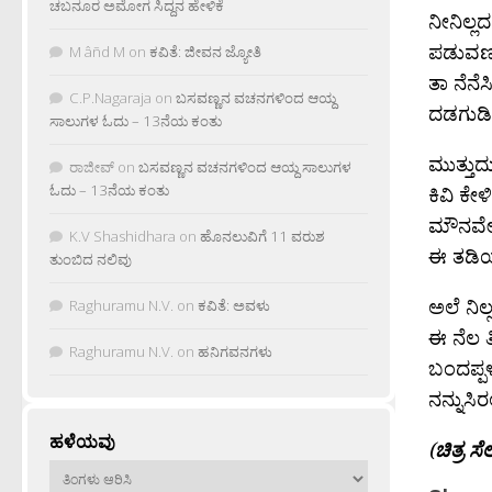
ಚಬನೂರ ಅಮೋಗ ಸಿದ್ದನ ಹೇಳಿಕೆ
ನೀನಿಲ್ಲದ
ಪಡುವಣವು
M âñd M
on
ಕವಿತೆ: ಜೀವನ ಜ್ಯೋತಿ
ತಾ ನೆನೆಸ
C.P.Nagaraja
on
ಬಸವಣ್ಣನ ವಚನಗಳಿಂದ ಆಯ್ದ
ದಡಗುಡಿಸ
ಸಾಲುಗಳ ಓದು – 13ನೆಯ ಕಂತು
ಮುತ್ತುದ
ರಾಜೀವ್
on
ಬಸವಣ್ಣನ ವಚನಗಳಿಂದ ಆಯ್ದ ಸಾಲುಗಳ
ಓದು – 13ನೆಯ ಕಂತು
ಕಿವಿ ಕೇಳ
ಮೌನವೇ 
K.V Shashidhara
on
ಹೊನಲುವಿಗೆ 11 ವರುಶ
ಈ ತಡಿಯ
ತುಂಬಿದ ನಲಿವು
ಅಲೆ ನಿಲ
Raghuramu N.V.
on
ಕವಿತೆ: ಅವಳು
ಈ ನೆಲ ತ
Raghuramu N.V.
on
ಹನಿಗವನಗಳು
ಬಂದಪ್ಪ
ನನ್ನುಸಿ
ಹಳೆಯವು
(
ಚಿತ್ರ ಸೆಲ
ಹಳೆಯವು