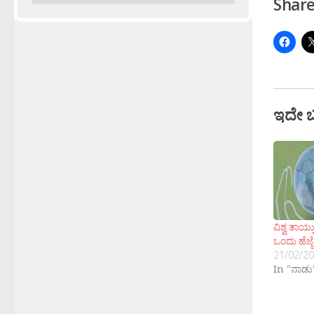
Share
ಇದೇ 
ವಿಶ್ವ ತಾಯ್ನ
ಒಂದು ಹೆಜ್ಜೆ
21/02/2
In "ನಾಡು