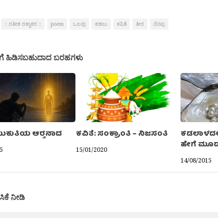
:: ರತೀಶ ರತ್ನಾಕರ ::
poem
ಒಲವು
ಕಡಲು
ಕವಿತೆ
ತೀರ
ನೆನಪು
ಗೆ ಹಿಡಿಸಬಹುದಾದ ಬರಹಗಳು
ಮುಕುತಿಯ ಆರ್‍ತನಾದ
ಕವಿತೆ: ಸಂಕ್ರಾಂತಿ – ನಿಜಸಂತಿ
ಕಡಲಾಳದಲ್ಲ
ಹೇಗೆ ಮೂಡು
5
15/01/2020
14/08/2015
ಸಿಕೆ ನೀಡಿ