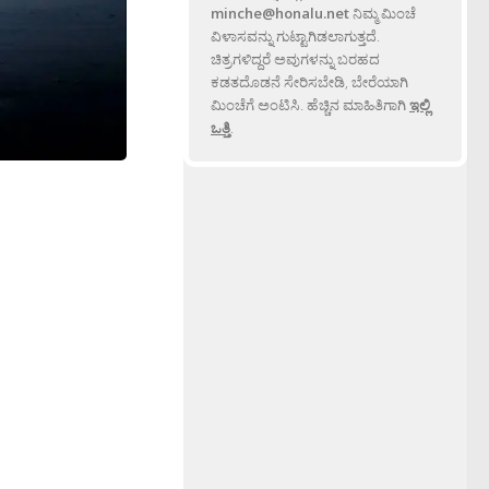
minche@honalu.net
ನಿಮ್ಮ ಮಿಂಚೆ
ವಿಳಾಸವನ್ನು ಗುಟ್ಟಾಗಿಡಲಾಗುತ್ತದೆ.
ಚಿತ್ರಗಳಿದ್ದರೆ ಅವುಗಳನ್ನು ಬರಹದ
ಕಡತದೊಡನೆ ಸೇರಿಸಬೇಡಿ, ಬೇರೆಯಾಗಿ
ಮಿಂಚೆಗೆ ಅಂಟಿಸಿ. ಹೆಚ್ಚಿನ ಮಾಹಿತಿಗಾಗಿ
ಇಲ್ಲಿ
ಒತ್ತಿ
.