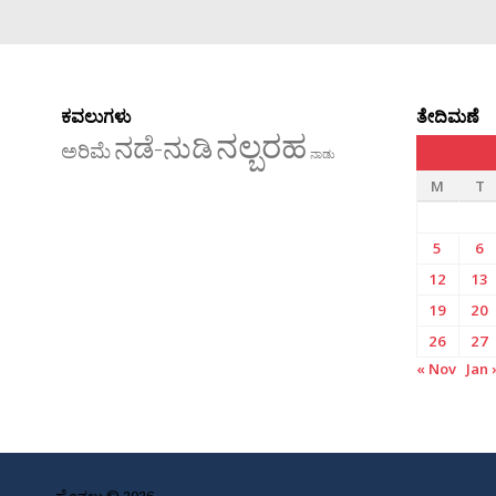
ಕವಲುಗಳು
ತೇದಿಮಣೆ
ನಲ್ಬರಹ
ನಡೆ-ನುಡಿ
ಅರಿಮೆ
ನಾಡು
M
T
5
6
12
13
19
20
26
27
« Nov
Jan 