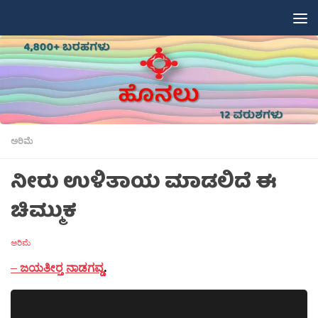
Skip to content
ಅರಿಮೆ
ನೀರು ಉಳಿತಾಯ ಮಾಡಲಿದೆ ಈ
ಚಿಮ್ಮುಕ
ಅರಿಮೆ
–
ಜಯತೀರ‍್ತ ನಾಡಗವ್ಡ
.