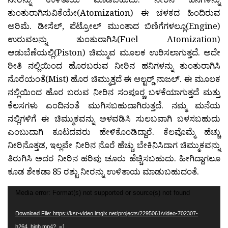
ತುಂತುರಾಗಿಸುವಿಕೆಯೇ(Atomization) ಈ ಚಳಕದ ಹಿಂದಿರುವ
ಅರಿಮೆ. ಡೀಸೆಲ್, ಪೆಟ್ರೋಲ್ ಮುಂತಾದ ಬಿಣಿಗೆಗಳಲ್ಲೂ(Engine)
ಉರುವಲನ್ನು ತುಂತುರಾಗಿಸಿ(Fuel Atomization)
ಆಡುಬೆಣೆಯಲ್ಲಿ(Piston) ಚಿಮ್ಮುವ ಮೂಲಕ ಉರಿಸಲಾಗುತ್ತದೆ. ಅದೇ
ರೀತಿ ನಲ್ಲಿಯಿಂದ ಹೊರಬರುವ ನೀರಿನ ಹನಿಗಳನ್ನು ತುಂತುರಾಗಿಸಿ
ನೊರೆಯಂತೆ(Mist) ಹೊರ ಚಿಮ್ಮುತ್ತದೆ ಈ ಆಲ್ಟರ್‍ಡ್ ನಾಜಲ್. ಈ ಮೂಲಕ
ನಲ್ಲಿಯಿಂದ ಹೊರ ಬರುವ ನೀರಿನ ಸಂಪೂರ‍್ಣ ಬಳಕೆಯಾಗುತ್ತದೆ ಮತ್ತು
ಕೆಲಸಗಳು ಎಂದಿನಂತೆ ಮುಗಿಸಬಹುದಾಗಿರುತ್ತದೆ. ನಮ್ಮ ಮನೆಯ
ನಲ್ಲಿಗಳಿಗೆ ಈ ಚಿಮ್ಮುಕವನ್ನು ಅಳವಡಿಸಿ ಸುಲಬವಾಗಿ ಬಳಸಬಹುದು
ಎಂಬುದಾಗಿ ಕೂಟದವರು ಹೇಳಿಕೊಂಡಿದ್ದಾರೆ. ಕೆಲವೊಮ್ಮೆ ಹೆಚ್ಚು
ನೀರಿನೊತ್ತಡ, ಇಲ್ಲವೇ ನೀರಿನ ನೊರೆ ಹೆಚ್ಚು ಬೇಕಿನಿಸಿದಾಗ ಚಿಮ್ಮುಕವನ್ನು
ತಿರುಗಿಸಿ ಅದರ ನೀರಿನ ಹರಿವು ಚೂರು ಹೆಚ್ಚಿಸಬಹುದು. ಹೀಗಿದ್ದಾಗಲೂ
ಕೂಡ ಶೇಕಡಾ 85 ರಶ್ಟು ನೀರನ್ನು ಉಳಿತಾಯ ಮಾಡುಬಹುದಂತೆ.
Video
Media error: Format(s) not supported or source(s) not found
Player
Download File: https://ksr-video.imgix.net/projects/2295061/video-702307-
h264_high.mp4?_=1