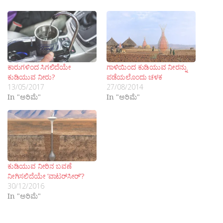
ಕಾರುಗಳಿಂದ ಸಿಗಲಿದೆಯೇ
ಗಾಳಿಯಿಂದ ಕುಡಿಯುವ ನೀರನ್ನು
ಕುಡಿಯುವ ನೀರು?
ಪಡೆಯಲೊಂದು ಚಳಕ
13/05/2017
27/08/2014
In "ಅರಿಮೆ"
In "ಅರಿಮೆ"
ಕುಡಿಯುವ ನೀರಿನ ಬವಣೆ
ನೀಗಿಸಲಿದೆಯೇ ‘ವಾಟರ್‌ಸೀರ್’?
30/12/2016
In "ಅರಿಮೆ"