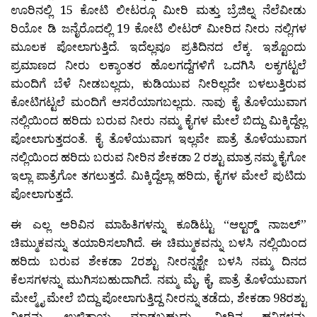
ಊರಿನಲ್ಲಿ 15 ಕೋಟಿ ಲೀಟರ‍್ಗೂ ಮೀರಿ ಮತ್ತು ಬ್ರೆಜಿಲ್ನ ನೆಲೆವೀಡು
ರಿಯೋ ಡಿ ಜನೈರೊದಲ್ಲಿ 19 ಕೋಟಿ ಲೀಟರ್ ಮೀರಿದ ನೀರು ನಲ್ಲಿಗಳ
ಮೂಲಕ ಪೋಲಾಗುತ್ತಿದೆ. ಇದೆಲ್ಲವೂ ಪ್ರತಿದಿನದ ಲೆಕ್ಕ. ಇಶ್ಟೊಂದು
ಪ್ರಮಾಣದ ನೀರು ಲಕ್ಶಾಂತರ ಹೊಲಗದ್ದೆಗಳಿಗೆ ಒದಗಿಸಿ ಲಕ್ಶಗಟ್ಟಲೆ
ಮಂದಿಗೆ ಬೆಳೆ ನೀಡಬಲ್ಲದು, ಕುಡಿಯುವ ನೀರಿಲ್ಲದೇ ಬಳಲುತ್ತಿರುವ
ಕೋಟಿಗಟ್ಟಲೆ ಮಂದಿಗೆ ಆಸರೆಯಾಗಬಲ್ಲದು. ನಾವು ಕೈ ತೊಳೆಯುವಾಗ
ನಲ್ಲಿಯಿಂದ ಹರಿದು ಬರುವ ನೀರು ನಮ್ಮ ಕೈಗಳ ಮೇಲೆ ಬಿದ್ದು ಮಿಕ್ಕಿದ್ದೆಲ್ಲ
ಪೋಲಾಗುತ್ತದಂತೆ. ಕೈ ತೊಳೆಯುವಾಗ ಇಲ್ಲವೇ ಪಾತ್ರೆ ತೊಳೆಯುವಾಗ
ನಲ್ಲಿಯಿಂದ ಹರಿದು ಬರುವ ನೀರಿನ ಶೇಕಡಾ 2 ರಶ್ಟು ಮಾತ್ರ ನಮ್ಮ ಕೈಗೋ
ಇಲ್ಲಾ ಪಾತ್ರೆಗೋ ತಗಲುತ್ತದೆ. ಮಿಕ್ಕಿದ್ದೆಲ್ಲಾ ಹರಿದು, ಕೈಗಳ ಮೇಲೆ ಪುಟಿದು
ಪೋಲಾಗುತ್ತದೆ.
ಈ ಎಲ್ಲ ಅರಿವಿನ ಮಾಹಿತಿಗಳನ್ನು ಕೂಡಿಟ್ಟು “ಆಲ್ಟರ್‍ಡ್ ನಾಜಲ್”
ಚಿಮ್ಮುಕವನ್ನು ತಯಾರಿಸಲಾಗಿದೆ. ಈ ಚಿಮ್ಮುಕವನ್ನು ಬಳಸಿ ನಲ್ಲಿಯಿಂದ
ಹರಿದು ಬರುವ ಶೇಕಡಾ 2ರಶ್ಟು ನೀರನ್ನಶ್ಟೇ ಬಳಸಿ ನಮ್ಮ ದಿನದ
ಕೆಲಸಗಳನ್ನು ಮುಗಿಸಬಹುದಾಗಿದೆ. ನಮ್ಮ ಮೈ, ಕೈ, ಪಾತ್ರೆ ತೊಳೆಯುವಾಗ
ಮೇಲ್ಮೈ ಮೇಲೆ ಬಿದ್ದು ಪೋಲಾಗುತ್ತಿದ್ದ ನೀರನ್ನು ತಡೆದು, ಶೇಕಡಾ 98ರಶ್ಟು
ನೀರನ್ನು ಉಳಿತಾಯ ಮಾಡಬಹುದು. ನೀರಿನ ಹನಿಗಳನ್ನು