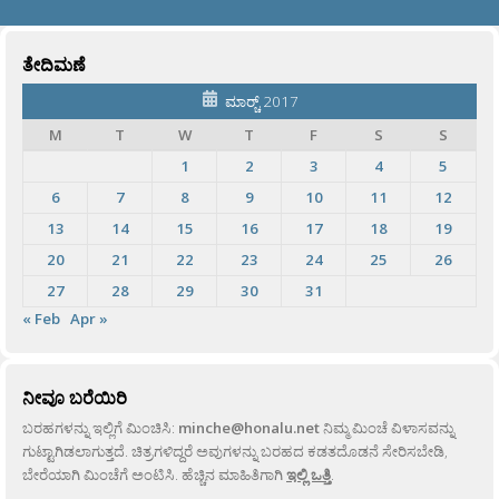
ತೇದಿಮಣೆ
ಮಾರ್‍ಚ್ 2017
M
T
W
T
F
S
S
1
2
3
4
5
6
7
8
9
10
11
12
13
14
15
16
17
18
19
20
21
22
23
24
25
26
27
28
29
30
31
« Feb
Apr »
ನೀವೂ ಬರೆಯಿರಿ
ಬರಹಗಳನ್ನು ಇಲ್ಲಿಗೆ ಮಿಂಚಿಸಿ:
minche@honalu.net
ನಿಮ್ಮ ಮಿಂಚೆ ವಿಳಾಸವನ್ನು
ಗುಟ್ಟಾಗಿಡಲಾಗುತ್ತದೆ. ಚಿತ್ರಗಳಿದ್ದರೆ ಅವುಗಳನ್ನು ಬರಹದ ಕಡತದೊಡನೆ ಸೇರಿಸಬೇಡಿ,
ಬೇರೆಯಾಗಿ ಮಿಂಚೆಗೆ ಅಂಟಿಸಿ. ಹೆಚ್ಚಿನ ಮಾಹಿತಿಗಾಗಿ
ಇಲ್ಲಿ ಒತ್ತಿ
.