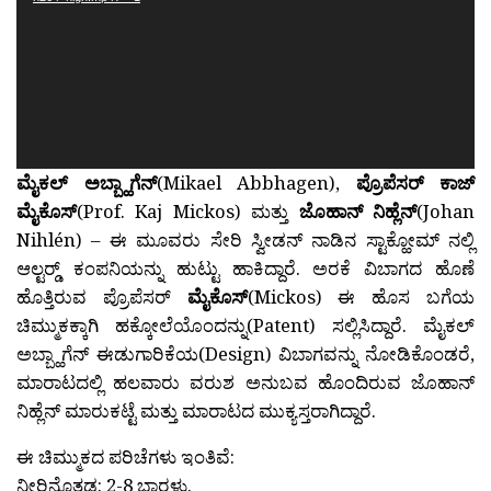
ಮೈಕಲ್ ಅಬ್ಬ್ಹಾಗೆನ್
(Mikael Abbhagen),
ಪ್ರೊಪೆಸರ್ ಕಾಜ್
ಮೈಕೊಸ್
(Prof. Kaj Mickos) ಮತ್ತು
ಜೊಹಾನ್ ನಿಹ್ಲೆನ್
(Johan
Nihlén) – ಈ ಮೂವರು ಸೇರಿ ಸ್ವೀಡನ್ ನಾಡಿನ ಸ್ಟಾಕ್ಹೋಮ್ ನಲ್ಲಿ
ಆಲ್ಟರ್‍ಡ್ ಕಂಪನಿಯನ್ನು ಹುಟ್ಟು ಹಾಕಿದ್ದಾರೆ. ಅರಕೆ ವಿಬಾಗದ ಹೊಣೆ
ಹೊತ್ತಿರುವ ಪ್ರೊಪೆಸರ್
ಮೈಕೊಸ್
(Mickos) ಈ ಹೊಸ ಬಗೆಯ
ಚಿಮ್ಮುಕಕ್ಕಾಗಿ ಹಕ್ಕೋಲೆಯೊಂದನ್ನು(Patent) ಸಲ್ಲಿಸಿದ್ದಾರೆ. ಮೈಕಲ್
ಅಬ್ಬ್ಹಾಗೆನ್ ಈಡುಗಾರಿಕೆಯ(Design) ವಿಬಾಗವನ್ನು ನೋಡಿಕೊಂಡರೆ,
ಮಾರಾಟದಲ್ಲಿ ಹಲವಾರು ವರುಶ ಅನುಬವ ಹೊಂದಿರುವ ಜೊಹಾನ್
ನಿಹ್ಲೆನ್ ಮಾರುಕಟ್ಟೆ ಮತ್ತು ಮಾರಾಟದ ಮುಕ್ಯಸ್ತರಾಗಿದ್ದಾರೆ.
ಈ ಚಿಮ್ಮುಕದ ಪರಿಚೆಗಳು ಇಂತಿವೆ:
ನೀರಿನೊತ್ತಡ: 2-8 ಬಾರ‍್ಗಳು.