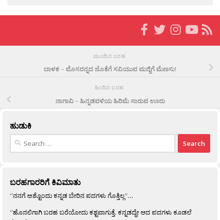
ಮುಂದಿನ ಬರಹ
ಬಾಳಕ – ಮೊಸರನ್ನದ ಜೊತೆಗೆ ಸವಿಯುವ ಮಜ್ಜಿಗೆ ಮೆಣಸು!
ಹಿಂದಿನ ಬರಹ
ನಾಗಾವಿ – ಹಿನ್ನಡವಳಿಯ ಹಿರಿಮೆ ಸಾರುವ ಊರು
ಹುಡುಕಿ
Search
for:
ಬರಹಗಾರರಿಗೆ ಕಿವಿಮಾತು
“ನನಗೆ ಅಶ್ಟೊಂದು ಕನ್ನಡ ಬೇರಿನ ಪದಗಳು ಗೊತ್ತಿಲ್ಲ”…
“ಹೊನಲಿಗಾಗಿ ಬರಹ ಬರೆಯೋದು ಕಶ್ಟವಾಗುತ್ತೆ. ಕನ್ನಡದ್ದೇ ಆದ ಪದಗಳು ಕೂಡಲೆ