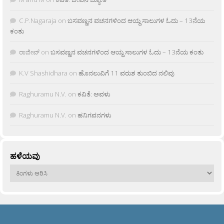
C.P.Nagaraja
on
ಬಸವಣ್ಣನ ವಚನಗಳಿಂದ ಆಯ್ದ ಸಾಲುಗಳ ಓದು – 13ನೆಯ
ಕಂತು
ರಾಜೀವ್
on
ಬಸವಣ್ಣನ ವಚನಗಳಿಂದ ಆಯ್ದ ಸಾಲುಗಳ ಓದು – 13ನೆಯ ಕಂತು
K.V Shashidhara
on
ಹೊನಲುವಿಗೆ 11 ವರುಶ ತುಂಬಿದ ನಲಿವು
Raghuramu N.V.
on
ಕವಿತೆ: ಅವಳು
Raghuramu N.V.
on
ಹನಿಗವನಗಳು
ಹಳೆಯವು
ಹಳೆಯವು