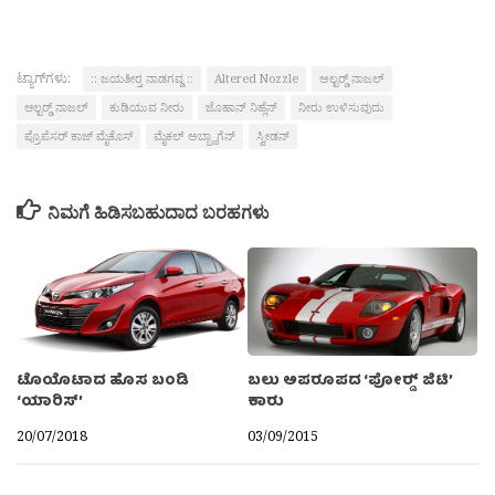
ಟ್ಯಾಗ್‌ಗಳು:
:: ಜಯತೀರ‍್ತ ನಾಡಗವ್ಡ ::
Altered Nozzle
ಅಲ್ಟರ‍್ಡ್ ನಾಜಲ್
ಆಲ್ಟರ್‍ಡ್ ನಾಜಲ್
ಕುಡಿಯುವ ನೀರು
ಜೊಹಾನ್ ನಿಹ್ಲೆನ್
ನೀರು ಉಳಿಸುವುದು
ಪ್ರೊಪೆಸರ್ ಕಾಜ್ ಮೈಕೊಸ್
ಮೈಕಲ್ ಅಬ್ಬ್ಹಾಗೆನ್
ಸ್ವೀಡನ್
ನಿಮಗೆ ಹಿಡಿಸಬಹುದಾದ ಬರಹಗಳು
ಟೊಯೊಟಾದ ಹೊಸ ಬಂಡಿ
ಬಲು ಅಪರೂಪದ ‘ಪೋರ‍್ಡ್ ಜಿಟಿ’
‘ಯಾರಿಸ್’
ಕಾರು
20/07/2018
03/09/2015