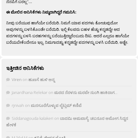
ನೆನಪಿಗೆ ಬರಲ್ಲ”…
ಈ ಮೇಲಿನ ಅನಿಸಿಕೆಗಳು ನಿಮ್ಮದಾಗಿದ್ದರೆ ಗಮನಿಸಿ:
ನೀವು ಬರೆಯುವ ಹಾಗೆಯೇ ಬರೆಯಿರಿ. ನಿಮಗೆ ಯಾವ ಪದಗಳು ತೋಚುವುದೋ
ಅವುಗಳನ್ನು ಬಳಸಿಕೊಂಡೇ ಬರೆಯಿರಿ. ಇಲ್ಲಿ ಕೆಲವರು ಬಹಳ ಹೆಚ್ಚು ಕನ್ನಡದ್ದೇ ಆದ
ಪದಗಳನ್ನು ಬಳಸಿ ಬರಹಗಳನ್ನು ಬರೆಯುತ್ತಿದ್ದಾರೆಂಬುದು ದಿಟ. ಆದರೆ ಎಲ್ಲರೂ ಹಾಗೆಯೇ
ಬರೆಯಬೇಕೆಂದೇನೂ ಇಲ್ಲ. ನಿಮಗಾದಶ್ಟು ಕನ್ನಡದ್ದೇ ಪದಗಳನ್ನು ಬಳಸಿ ಬರೆಯಿರಿ, ಅಶ್ಟೇ.
ಇತ್ತೀಚಿನ ಅನಿಸಿಕೆಗಳು
Viren
on
ಹುಣಸೆ ಹುಳಿ ಅನ್ನ
Janardhana Relekar
on
ಮರದ ನೆರಳನು ಮರವೇ ನುಂಗಿ ಹಾಕಿದಾಗ…
rjnivah
on
ಮನಸೂರೆಗೊಳ್ಳುವ ಲೈಟ್ಲಮ್ ಕಣಿವೆ
Siddanagouda kalakeri
on
ಬಾದಮಿ ಅಮವಾಸ್ಯೆ: ಚಬನೂರ ಅಮೋಗ ಸಿದ್ದನ
ಹೇಳಿಕೆ
M âñd M
on
ಕವಿತೆ: ಜೀವನ ಜ್ಯೋತಿ