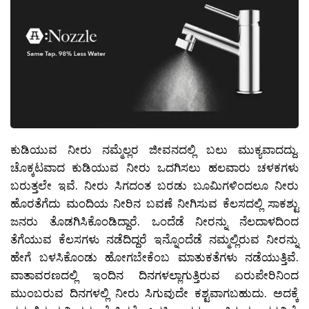
ಕುಡಿಯುವ ನೀರು ನಮ್ಮೆಲ್ಲರ ಜೀವನದಲ್ಲಿ ಬಲು ಮುಕ್ಯವಾದದ್ದು.
ಚೊಕ್ಕಟವಾದ ಕುಡಿಯುವ ನೀರು ಒದಗಿಸಲು ಹಲವಾರು ಚಳಕಗಳು
ಬರುತ್ತಲೇ ಇವೆ. ನೀರು ಸಿಗದಂತ ಬರಡು ಬೂಮಿಗಳಿಂದಲೂ ನೀರು
ಹೊರತೆಗೆದು ಮಂದಿಯ ನೀರಿನ ಬವಣೆ ನೀಗಿಸುವ ಕೆಲಸದಲ್ಲಿ ಸಾಕಶ್ಟು
ಜನರು ತೊಡಗಿಸಿಕೊಂಡಿದ್ದಾರೆ. ಒಂದೆಡೆ ನೀರನ್ನು ನೆಲದಾಳದಿಂದ
ತೆಗೆಯುವ ಕೆಲಸಗಳು ನಡೆದಿದ್ದರೆ ಇನ್ನೊಂದೆಡೆ ನಮ್ಮಲ್ಲಿರುವ ನೀರನ್ನು
ಹೇಗೆ ಬಳಸಿಕೊಂಡು ಹೋಗಬೇಕೆಂಬ ಮಾತುಕತೆಗಳು ನಡೆಯುತ್ತಿವೆ.
ವಾತಾವರಣದಲ್ಲಿ ಇಂದಿನ ದಿನಗಳಲ್ಲಾಗುತ್ತಿರುವ ಏರುಪೇರಿನಿಂದ
ಮುಂಬರುವ ದಿನಗಳಲ್ಲಿ ನೀರು ಸಿಗುವುದೇ ಕಶ್ಟವಾಗಬಹುದು. ಅದಕ್ಕೆ