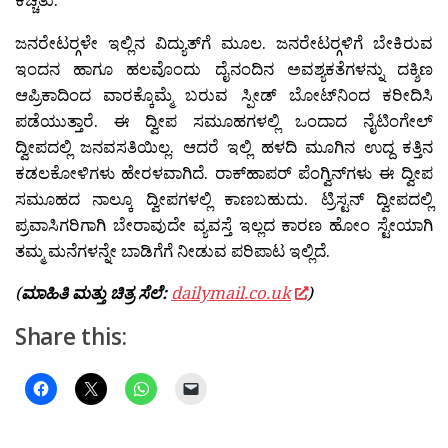
ಜನರೇಟರ್‍ಗಳೇ ಇಲ್ಲಿನ ವಿದ್ಯುತ್‍ಗೆ ಮೂಲ. ಜನರೇಟರ್‍ಗಳಿಗೆ ಬೇಕಿರುವ
ಇಂದನ ಹಾಗೂ ಹಲವೊಂದು ದೈನಂದಿನ ಅವಶ್ಯಕತೆಗಳನ್ನು ದಕ್ಶಿಣ
ಆಪ್ರಿಕಾದಿಂದ ವಾರಕ್ಕೊಮ್ಮೆ ಬರುವ ಸ್ಪೀಡ್ ಬೋಟ್‍ನಿಂದ ಕರೀದಿಸಿ
ಪಡೆಯುತ್ತಾರೆ. ಈ ದ್ವೀಪ ಸಮೂಹಗಳಲ್ಲಿ ಒಂದಾದ ನೈಟಿಂಗೇಲ್
ದ್ವೀಪದಲ್ಲಿ ಜನವಸತಿಯಿಲ್ಲ. ಆದರೆ ಇಲ್ಲಿ ಹಳದಿ ಮೂಗಿನ ಉದ್ದ ಕತ್ತಿನ
ಕಡಲಕೋಳಿಗಳು ಹೇರಳವಾಗಿದೆ. ರಾಕ್‍ಹಾಪರ್ ಪೆಂಗ್ವಿನ್‍ಗಳು ಈ ದ್ವೀಪ
ಸಮೂಹದ ನಾಲ್ಕೂ ದ್ವೀಪಗಳಲ್ಲಿ ಕಾಣಬಹುದು. ಟ್ರಿಸ್ಟನ್ ದ್ವೀಪದಲ್ಲಿ
ಪ್ರವಾಸಿಗರಿಗಾಗಿ ಬೇರಾವುದೇ ವ್ಯವಸ್ತೆ ಇಲ್ಲದ ಕಾರಣ ಹೋಂ ಸ್ಟೇಯಾಗಿ
ತಮ್ಮ ಮನೆಗಳನ್ನೇ ಬಾಡಿಗೆಗೆ ನೀಡುವ ಪರಿಪಾಟ ಇಲ್ಲಿದೆ.
(
ಮಾಹಿತಿ ಮತ್ತು ಚಿತ್ರ ಸೆಲೆ:
dailymail.co.uk
)
Share this: