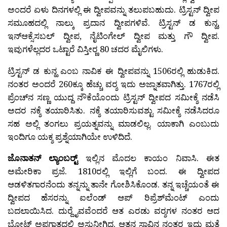
ಅಂದರೆ ಏಳು ದಿನಗಳಲ್ಲಿ ಈ ದ್ವೀಪವನ್ನು ತಲುಪಬಹುದು. ಟ್ರಿಸ್ಟನ್ ದ್ವೀಪ
ಸಮೂಹದಲ್ಲಿ ನಾಲ್ಕು ಪ್ರದಾನ ದ್ವೀಪಗಳಿವೆ. ಟ್ರಿಸ್ಟನ್ ಡ ಕುನ್ಹ,
ಇನ್‍ಆಕ್ಸೆಸಬಲ್ ದ್ವೀಪ, ನೈಟಿಂಗೇಲ್ ದ್ವೀಪ ಮತ್ತು ಗೌ ದ್ವೀಪ.
ಇವುಗಳೆಲ್ಲದರ ಒಟ್ಟಾರೆ ವಿಸ್ತೀರ‍್ಣ 80 ಚದರ ಮೈಲಿಗಳು.
ಟ್ರಿಸ್ಟನ್ ಡ ಕುನ್ಹ ಎಂಬ ನಾವಿಕ ಈ ದ್ವೀಪವನ್ನು 1506ರಲ್ಲಿ ಹುಡುಕಿದ.
ನಂತರ ಅಂದರೆ 260ಕ್ಕೂ ಹೆಚ್ಚು ವರ‍್ಶ ಇದು ಅಜ್ನಾತವಾಗಿತ್ತು. 1767ರಲ್ಲಿ
ಪ್ರೆಂಚ್‍ನ ಸಣ್ಣ ಯುದ್ದ ನೌಕೆಯೊಂದು ಟ್ರಿಸ್ಟನ್ ದ್ವೀಪದ ಸಮೀಕ್ಶೆ ನಡೆಸಿ
ಅದರ ನಕ್ಶೆ ತಯಾರಿಸಿತು. ನಕ್ಶೆ ತಯಾರಿಸುವಶ್ಟು ಸಮೀಕ್ಶೆ ನಡೆಸಿದರೂ
ಸಹ ಅಲ್ಲಿ ತಂಗಲು ಪ್ರಯತ್ನವನ್ನು ಮಾಡಲಿಲ್ಲ. ಯಾಕಾಗಿ ಎಂಬುದು
ಇಂದಿಗೂ ಯಕ್ಶ ಪ್ರಶ್ನೆಯಾಗಿಯೇ ಉಳಿದಿದೆ.
ಜೊನಾತನ್ ಲ್ಯಾಂಬರ‍್ಟ್
ಇಲ್ಲಿನ ಮೊದಲ ಕಾಯಂ ನಿವಾಸಿ. ಈತ
ಅಮೇರಿಕಾ ಪ್ರಜೆ. 1810ರಲ್ಲಿ ಇಲ್ಲಿಗೆ ಬಂದ. ಈ ದ್ವೀಪದ
ಆಡಳಿತಗಾರನೆಂದು ತನ್ನನ್ನು ತಾನೇ ಗೋಶಿಸಿಕೊಂಡ. ತನ್ನ ಇಚ್ಚೆಯಂತೆ ಈ
ದ್ವೀಪದ ಹೆಸರನ್ನು ಐಲೆಂಡ್ ಆಪ್ ರಿಪ್ರೆಶ್‍ಮೆಂಟ್ ಎಂದು
ಬದಲಾಯಿಸಿದ. ದುರ‍್ದೈವವೆಂದರೆ ಆತ ಎರಡು ವರ‍್ಶಗಳ ನಂತರ ಆದ
ಬೋಟ್ ಅಪಗಾತದಲ್ಲಿ ಅಸುನೀಗಿದ. ಆತನ ಸಾವಿನ ನಂತರ ಇದು ಮತ್ತೆ