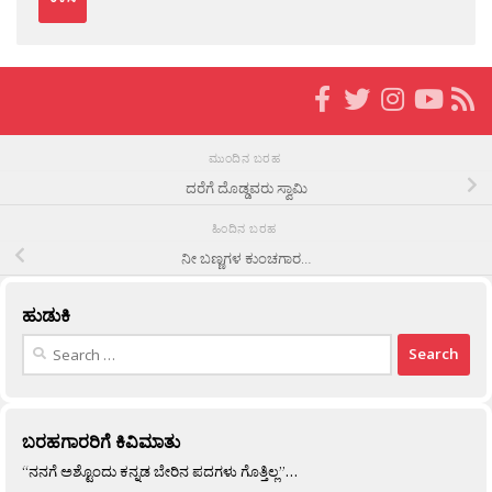
ಮುಂದಿನ ಬರಹ
ದರೆಗೆ ದೊಡ್ಡವರು ಸ್ವಾಮಿ
ಹಿಂದಿನ ಬರಹ
ನೀ ಬಣ್ಣಗಳ ಕುಂಚಗಾರ…
ಹುಡುಕಿ
Search
for:
ಬರಹಗಾರರಿಗೆ ಕಿವಿಮಾತು
“ನನಗೆ ಅಶ್ಟೊಂದು ಕನ್ನಡ ಬೇರಿನ ಪದಗಳು ಗೊತ್ತಿಲ್ಲ”…