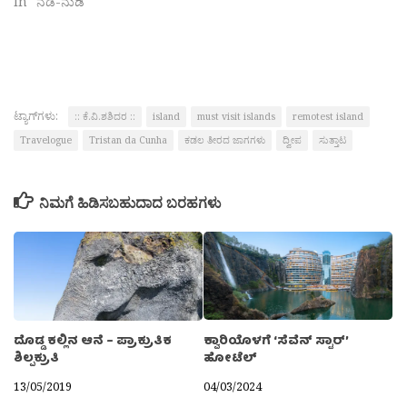
In "ನಡೆ-ನುಡಿ"
ಟ್ಯಾಗ್‌ಗಳು:
:: ಕೆ.ವಿ.ಶಶಿದರ ::
island
must visit islands
remotest island
Travelogue
Tristan da Cunha
ಕಡಲ ತೀರದ ಜಾಗಗಳು
ದ್ವೀಪ
ಸುತ್ತಾಟ
ನಿಮಗೆ ಹಿಡಿಸಬಹುದಾದ ಬರಹಗಳು
ಕ್ವಾರಿಯೊಳಗೆ ‘ಸೆವೆನ್ ಸ್ಟಾ‍ರ್’
ದೊಡ್ಡ ಕಲ್ಲಿನ ಆನೆ – ಪ್ರಾಕ್ರುತಿಕ
ಹೋಟೆಲ್
ಶಿಲ್ಪಕ್ರುತಿ
04/03/2024
13/05/2019