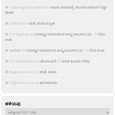
Siddanagouda kalakeri
on
ಬಾದಮಿ ಅಮವಾಸ್ಯೆ: ಚಬನೂರ ಅಮೋಗ ಸಿದ್ದನ
ಹೇಳಿಕೆ
M âñd M
on
ಕವಿತೆ: ಜೀವನ ಜ್ಯೋತಿ
C.P.Nagaraja
on
ಬಸವಣ್ಣನ ವಚನಗಳಿಂದ ಆಯ್ದ ಸಾಲುಗಳ ಓದು – 13ನೆಯ
ಕಂತು
ರಾಜೀವ್
on
ಬಸವಣ್ಣನ ವಚನಗಳಿಂದ ಆಯ್ದ ಸಾಲುಗಳ ಓದು – 13ನೆಯ ಕಂತು
K.V Shashidhara
on
ಹೊನಲುವಿಗೆ 11 ವರುಶ ತುಂಬಿದ ನಲಿವು
Raghuramu N.V.
on
ಕವಿತೆ: ಅವಳು
Raghuramu N.V.
on
ಹನಿಗವನಗಳು
ಹಳೆಯವು
ಹಳೆಯವು