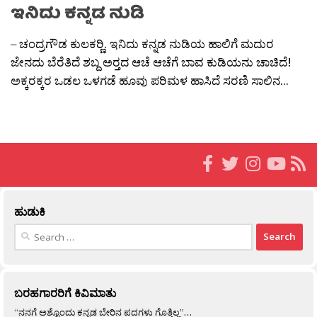
ಇನಿದು ಕನ್ನಡ ನುಡಿ
– ಚಂದ್ರಗೌಡ ಕುಲಕರ‍್ಣಿ. ಇನಿದು ಕನ್ನಡ ನುಡಿಯ ಹಾಲಿಗೆ ಮದುರ
ಜೇನದು ಬೆರೆತಿದೆ ಶಬ್ದ ಅರ‍್ತದ ಆಚೆ ಆಚೆಗೆ ಬಾವ ಕುಡಿಯನು ಚಾಚಿದೆ!
ಅಕ್ಕರಕ್ಕರ ಒಡಲ ಒಳಗಡೆ ಹೂವು ಪರಿಮಳ ಹಾಸಿದೆ ಸರಣಿ ಸಾಲಿನ...
ಹುಡುಕಿ
Search
for:
ಬರಹಗಾರರಿಗೆ ಕಿವಿಮಾತು
“ನನಗೆ ಅಶ್ಟೊಂದು ಕನ್ನಡ ಬೇರಿನ ಪದಗಳು ಗೊತ್ತಿಲ್ಲ”…