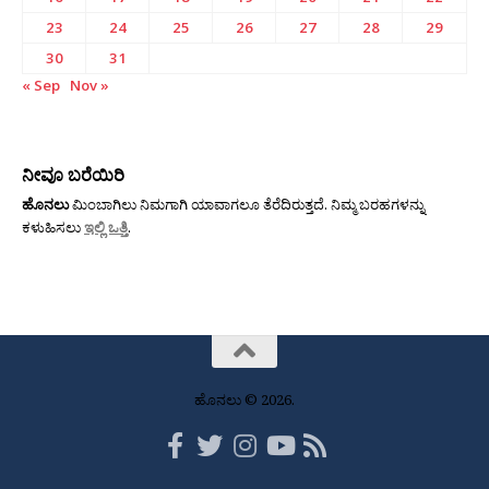
23
24
25
26
27
28
29
30
31
« Sep
Nov »
ನೀವೂ ಬರೆಯಿರಿ
ಹೊನಲು
ಮಿಂಬಾಗಿಲು ನಿಮಗಾಗಿ ಯಾವಾಗಲೂ ತೆರೆದಿರುತ್ತದೆ. ನಿಮ್ಮ ಬರಹಗಳನ್ನು
ಕಳುಹಿಸಲು
ಇಲ್ಲಿ ಒತ್ತಿ
.
ಹೊನಲು © 2026.