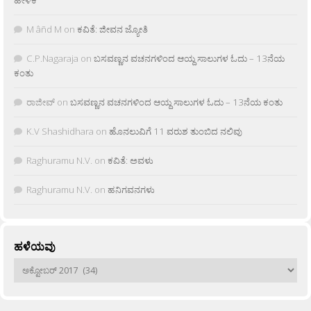
M âñd M
on
ಕವಿತೆ: ಜೀವನ ಜ್ಯೋತಿ
C.P.Nagaraja
on
ಬಸವಣ್ಣನ ವಚನಗಳಿಂದ ಆಯ್ದ ಸಾಲುಗಳ ಓದು – 13ನೆಯ
ಕಂತು
ರಾಜೀವ್
on
ಬಸವಣ್ಣನ ವಚನಗಳಿಂದ ಆಯ್ದ ಸಾಲುಗಳ ಓದು – 13ನೆಯ ಕಂತು
K.V Shashidhara
on
ಹೊನಲುವಿಗೆ 11 ವರುಶ ತುಂಬಿದ ನಲಿವು
Raghuramu N.V.
on
ಕವಿತೆ: ಅವಳು
Raghuramu N.V.
on
ಹನಿಗವನಗಳು
ಹಳೆಯವು
ಹಳೆಯವು