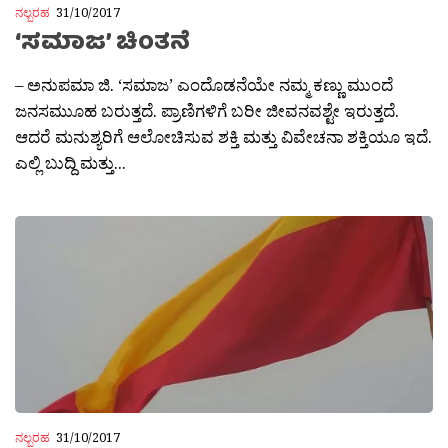
ನಲ್ಬರಹ
31/10/2017
‘ಸಮಾಜ’ ಚಿಂತನೆ
– ಅನುಪಮಾ ಜಿ. ‘ಸಮಾಜ’ ಎಂದೊಡನೆಯೇ ನಮ್ಮ ಕಣ್ಣು ಮುಂದೆ
ಜನಸಮುೂಹ ಬರುತ್ತದೆ. ಪ್ರಾಣಿಗಳಿಗೆ ಬರೀ ಜೀವನವಶ್ಟೇ ಇರುತ್ತದೆ.
ಆದರೆ ಮನುಶ್ಯರಿಗೆ ಆಲೋಚಿಸುವ ಶಕ್ತಿ ಮತ್ತು ವಿವೇಚನಾ ಶಕ್ತಿಯೂ ಇದೆ.
ಎಲ್ಲಿ ಬುದ್ದಿ ಮತ್ತು...
ನಲ್ಬರಹ
31/10/2017