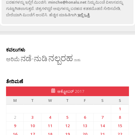
ಬರಹಗಳನ್ನು ಇಲ್ಲಿಗೆ ಮಿಂಚಿಸಿ:
minche@honalu.net
ನಿಮ್ಮ ಮಿಂಚೆ ವಿಳಾಸವನ್ನು
ಗುಟ್ಟಾಗಿಡಲಾಗುತ್ತದೆ. ಚಿತ್ರಗಳಿದ್ದರೆ ಅವುಗಳನ್ನು ಬರಹದ ಕಡತದೊಡನೆ ಸೇರಿಸಬೇಡಿ,
ಬೇರೆಯಾಗಿ ಮಿಂಚೆಗೆ ಅಂಟಿಸಿ. ಹೆಚ್ಚಿನ ಮಾಹಿತಿಗಾಗಿ
ಇಲ್ಲಿ ಒತ್ತಿ
.
ಕವಲುಗಳು
ನಲ್ಬರಹ
ನಡೆ-ನುಡಿ
ಅರಿಮೆ
ನಾಡು
ತೇದಿಮಣೆ
ಅಕ್ಟೋಬರ್ 2017
M
T
W
T
F
S
S
1
2
3
4
5
6
7
8
9
10
11
12
13
14
15
16
17
18
19
20
21
22