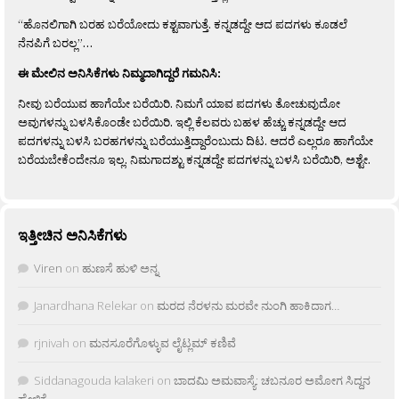
“ಹೊನಲಿಗಾಗಿ ಬರಹ ಬರೆಯೋದು ಕಶ್ಟವಾಗುತ್ತೆ. ಕನ್ನಡದ್ದೇ ಆದ ಪದಗಳು ಕೂಡಲೆ
ನೆನಪಿಗೆ ಬರಲ್ಲ”…
ಈ ಮೇಲಿನ ಅನಿಸಿಕೆಗಳು ನಿಮ್ಮದಾಗಿದ್ದರೆ ಗಮನಿಸಿ:
ನೀವು ಬರೆಯುವ ಹಾಗೆಯೇ ಬರೆಯಿರಿ. ನಿಮಗೆ ಯಾವ ಪದಗಳು ತೋಚುವುದೋ
ಅವುಗಳನ್ನು ಬಳಸಿಕೊಂಡೇ ಬರೆಯಿರಿ. ಇಲ್ಲಿ ಕೆಲವರು ಬಹಳ ಹೆಚ್ಚು ಕನ್ನಡದ್ದೇ ಆದ
ಪದಗಳನ್ನು ಬಳಸಿ ಬರಹಗಳನ್ನು ಬರೆಯುತ್ತಿದ್ದಾರೆಂಬುದು ದಿಟ. ಆದರೆ ಎಲ್ಲರೂ ಹಾಗೆಯೇ
ಬರೆಯಬೇಕೆಂದೇನೂ ಇಲ್ಲ. ನಿಮಗಾದಶ್ಟು ಕನ್ನಡದ್ದೇ ಪದಗಳನ್ನು ಬಳಸಿ ಬರೆಯಿರಿ, ಅಶ್ಟೇ.
ಇತ್ತೀಚಿನ ಅನಿಸಿಕೆಗಳು
Viren
on
ಹುಣಸೆ ಹುಳಿ ಅನ್ನ
Janardhana Relekar
on
ಮರದ ನೆರಳನು ಮರವೇ ನುಂಗಿ ಹಾಕಿದಾಗ…
rjnivah
on
ಮನಸೂರೆಗೊಳ್ಳುವ ಲೈಟ್ಲಮ್ ಕಣಿವೆ
Siddanagouda kalakeri
on
ಬಾದಮಿ ಅಮವಾಸ್ಯೆ: ಚಬನೂರ ಅಮೋಗ ಸಿದ್ದನ
ಹೇಳಿಕೆ