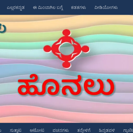
ಎಲ್ಲರಕನ್ನಡ
ಈ ಮಿಂಬಾಗಿಲ ಬಗ್ಗೆ
ಕಡತಗಳು
ವೀಡಿಯೋಗಳು
ು
ಸುತ್ತಾಟ
ಆಟೋಟ
ವಚನಗಳು
ತನ್ನೇಳಿಗೆ
ಹಿನ್ನಡವಳಿ
ಗ್ಯಾಜೆ