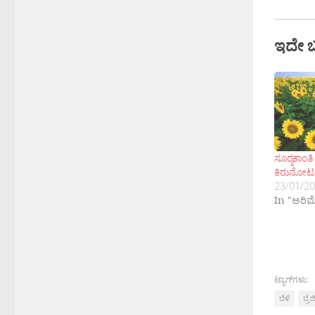
ಇದೇ 
ಸೂರ‍್ಯಕಾಂ
ಕಿರುನೋಟ
23/01/2
In "ಅರಿಮ
ಟ್ಯಾಗ್‌ಗಳು:
ಬೆಳೆ
ಬ್ರೆ