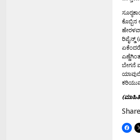
ಸೂರ‍್ಯಕ
ಕೊಬ್ಬಿನ
ಹೇರಳವಾಗಿ
ರಿಪೈನ್ಡ್
ಏಕೆಂದರೆ
ಎಣ್ಣೆಗಿಂ
ಬೇಗನೆ ಮ
ಯಾವುದೇ 
ಕರಿಯುವುದ
(ಮಾಹಿತಿ 
Share