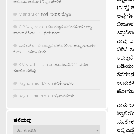
ಚಬನೂರ ಅಮೋಗ ಸಿದ್ದನ ಹೇಳಿಕೆ
(ಗುಡ್ಡೆ)
M âñd M
on
ಕವಿತೆ: ಜೀವನ ಜ್ಯೋತಿ
ಅವುಗಳನ್ನು
ಬೀಜಗಳನ್ನು
C.P.Nagaraja
on
ಬಸವಣ್ಣನ ವಚನಗಳಿಂದ ಆಯ್ದ
ತಿನ್ನಬೇಡ
ಸಾಲುಗಳ ಓದು – 13ನೆಯ ಕಂತು
ನಾವು ಅವ
ರಾಜೀವ್
on
ಬಸವಣ್ಣನ ವಚನಗಳಿಂದ ಆಯ್ದ ಸಾಲುಗಳ
ಬಿಡಿಸಿ ಒ
ಓದು – 13ನೆಯ ಕಂತು
ಇರುತ್ತದ
K.V Shashidhara
on
ಹೊನಲುವಿಗೆ 11 ವರುಶ
ಬಡಿಯುತ್
ತುಂಬಿದ ನಲಿವು
ತೆನೆಗಳನ್
ಉದುರಿಸಿ
Raghuramu N.V.
on
ಕವಿತೆ: ಅವಳು
ಹೋಗಲು ರ
Raghuramu N.V.
on
ಹನಿಗವನಗಳು
ನಾನು ಒಂ
ಟ್ರಾಲಿಯ
ಹಳೆಯವು
ಮಾಲೀಕನಿ
ಹಳೆಯವು
ನಲ್ಲಿ ಎಣ