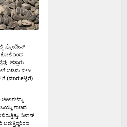
ಲ್ಲಿ ಪ್ರೋಟೀನ್
ಾದ ಕೋಲಿನಿಂದ
ೆವು. ಹತ್ತಾರು
! ಹೀಗೆ ಬಡಿದು ಬೀಜ
ೆ (ಮಾರುಕಟ್ಟೆಗೆ)
ಿ ಚೀಲಗಳನ್ನು
ು ಒಯ್ದು ಗಾಣದ
ರುತ್ತಿತ್ತು. ಸೀಸನ್
 ಬರುತ್ತಿದ್ದರಿಂದ