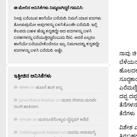
ಈ ಮೇಲಿನ ಅನಿಸಿಕೆಗಳು ನಿಮ್ಮದಾಗಿದ್ದರೆ ಗಮನಿಸಿ:
ನೀವು ಬರೆಯುವ ಹಾಗೆಯೇ ಬರೆಯಿರಿ. ನಿಮಗೆ ಯಾವ ಪದಗಳು
ತೋಚುವುದೋ ಅವುಗಳನ್ನು ಬಳಸಿಕೊಂಡೇ ಬರೆಯಿರಿ. ಇಲ್ಲಿ
ಕೆಲವರು ಬಹಳ ಹೆಚ್ಚು ಕನ್ನಡದ್ದೇ ಆದ ಪದಗಳನ್ನು ಬಳಸಿ
ಬರಹಗಳನ್ನು ಬರೆಯುತ್ತಿದ್ದಾರೆಂಬುದು ದಿಟ. ಆದರೆ ಎಲ್ಲರೂ
ಹಾಗೆಯೇ ಬರೆಯಬೇಕೆಂದೇನೂ ಇಲ್ಲ. ನಿಮಗಾದಶ್ಟು ಕನ್ನಡದ್ದೇ
ಪದಗಳನ್ನು ಬಳಸಿ ಬರೆಯಿರಿ, ಅಶ್ಟೇ.
ನಾವು ಚಿ
ಬೆಳೆಯನ್
ಹೊಲದಲ್ಲ
ಇತ್ತೀಚಿನ ಅನಿಸಿಕೆಗಳು
ಸೂರ‍್ಯಕ
ಎರೆಮಣ್ಣಿ
Viren
on
ಹುಣಸೆ ಹುಳಿ ಅನ್ನ
ದಪ್ಪ ದಪ
Janardhana Relekar
on
ಮರದ ನೆರಳನು ಮರವೇ
ತೆನೆಗಳನ
ನುಂಗಿ ಹಾಕಿದಾಗ…
ತೆನೆಗಳು
rjnivah
on
ಮನಸೂರೆಗೊಳ್ಳುವ ಲೈಟ್ಲಮ್ ಕಣಿವೆ
ವಿಶೇಶ ಎ
Siddanagouda kalakeri
on
ಬಾದಮಿ ಅಮವಾಸ್ಯೆ:
ತಿನ್ನಬಹ