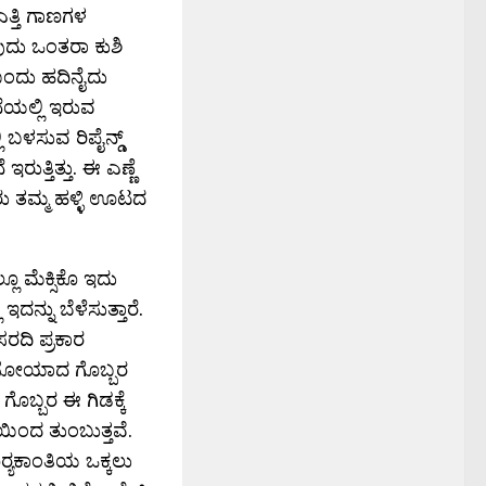
ತ್ತಿ ಗಾಣಗಳ
ವುದು ಒಂತರಾ ಕುಶಿ
ೆ ಬಂದು ಹದಿನೈದು
ಮನೆಯಲ್ಲಿ ಇರುವ
ಲಿ ಬಳಸುವ ರಿಪೈನ್ಡ್
ುತ್ತಿತ್ತು. ಈ ಎಣ್ಣೆ
ಲವರು ತಮ್ಮ ಹಳ್ಳಿ ಊಟದ
ೂ ಮೆಕ್ಸಿಕೊ ಇದು
ದನ್ನು ಬೆಳೆಸುತ್ತಾರೆ.
ರದಿ ಪ್ರಕಾರ
ು ಸೋಯಾದ ಗೊಬ್ಬರ
ವ ಗೊಬ್ಬರ ಈ ಗಿಡಕ್ಕೆ
ಣೆಯಿಂದ ತುಂಬುತ್ತವೆ.
್ಯಕಾಂತಿಯ ಒಕ್ಕಲು