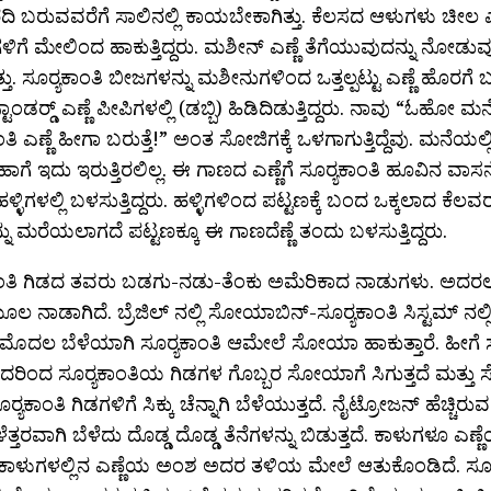
ದಿ ಬರುವವರೆಗೆ ಸಾಲಿನಲ್ಲಿ ಕಾಯಬೇಕಾಗಿತ್ತು. ಕೆಲಸದ ಆಳುಗಳು ಚೀಲ ಎ
ಿಗೆ ಮೇಲಿಂದ ಹಾಕುತ್ತಿದ್ದರು. ಮಶೀನ್ ಎಣ್ಣೆ ತೆಗೆಯುವುದನ್ನು ನೋಡು
ಿತ್ತು. ಸೂರ‍್ಯಕಾಂತಿ ಬೀಜಗಳನ್ನು ಮಶೀನುಗಳಿಂದ ಒತ್ತಲ್ಪಟ್ಟು ಎಣ್ಣೆ ಹೊರಗ
ಾಂಡರ‍್ಡ್ ಎಣ್ಣೆ ಪೀಪಿಗಳಲ್ಲಿ (ಡಬ್ಬಿ) ಹಿಡಿದಿಡುತ್ತಿದ್ದರು. ನಾವು “ಓಹೋ 
ಂತಿ ಎಣ್ಣೆ ಹೀಗಾ ಬರುತ್ತೆ!” ಅಂತ ಸೋಜಿಗಕ್ಕೆ ಒಳಗಾಗುತ್ತಿದ್ದೆವು. ಮನೆಯಲ್
ಾಗೆ ಇದು ಇರುತ್ತಿರಲಿಲ್ಲ. ಈ ಗಾಣದ ಎಣ್ಣೆಗೆ ಸೂರ‍್ಯಕಾಂತಿ ಹೂವಿನ ವಾಸನೆ ಇರ
 ಹಳ್ಳಿಗಳಲ್ಲಿ ಬಳಸುತ್ತಿದ್ದರು. ಹಳ್ಳಿಗಳಿಂದ ಪಟ್ಟಣಕ್ಕೆ ಬಂದ ಒಕ್ಕಲಾದ ಕೆ
ು ಮರೆಯಲಾಗದೆ ಪಟ್ಟಣಕ್ಕೂ ಈ ಗಾಣದೆಣ್ಣೆ ತಂದು ಬಳಸುತ್ತಿದ್ದರು.
ಾಂತಿ ಗಿಡದ ತವರು ಬಡಗು-ನಡು-ತೆಂಕು ಅಮೆರಿಕಾದ ನಾಡುಗಳು. ಅದರಲ್ಲ
ನಾಡಾಗಿದೆ. ಬ್ರೆಜಿಲ್ ನಲ್ಲಿ ಸೋಯಾಬಿನ್-ಸೂರ‍್ಯಕಾಂತಿ ಸಿಸ್ಟಮ್ ನಲ್ಲಿ ಇ
ೊದಲ ಬೆಳೆಯಾಗಿ ಸೂರ‍್ಯಕಾಂತಿ ಆಮೇಲೆ ಸೋಯಾ ಹಾಕುತ್ತಾರೆ. ಹೀಗೆ ಸ
ವದರಿಂದ ಸೂರ‍್ಯಕಾಂತಿಯ ಗಿಡಗಳ ಗೊಬ್ಬರ ಸೋಯಾಗೆ ಸಿಗುತ್ತದೆ ಮತ್ತ
ೂರ‍್ಯಕಾಂತಿ ಗಿಡಗಳಿಗೆ ಸಿಕ್ಕು ಚೆನ್ನಾಗಿ ಬೆಳೆಯುತ್ತದೆ. ನೈಟ್ರೋಜನ್ ಹೆಚ್ಚಿರು
ಆಳೆತ್ತರವಾಗಿ ಬೆಳೆದು ದೊಡ್ಡ ದೊಡ್ಡ ತೆನೆಗಳನ್ನು ಬಿಡುತ್ತದೆ. ಕಾಳುಗಳೂ ಎಣ್
ಾಳುಗಳಲ್ಲಿನ ಎಣ್ಣೆಯ ಅಂಶ ಅದರ ತಳಿಯ ಮೇಲೆ ಆತುಕೊಂಡಿದೆ. ಸೂರ‍