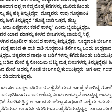
 ಹಾಕಿದಾಗ ದಪ್ಪ ಕಾಳಿದ್ದ ದೊಡ್ಡ ತೆನೆಗಳನ್ನು ಮುರಿದುಕೊಂಡು
 ಹೆಕ್ಕಿ ಹೆಕ್ಕಿ ತಿನ್ನುತ್ತಿದ್ದೆವು. ದೊಡ್ಡವರು ನಾವು ಸೂರ‍್ಯಕಾಂತಿ
 ಹೀಗೆ ತಿನ್ನುತ್ತಿದ್ದರೆ “ಹೊಟ್ಟೆ ಜಾಡಿಸುತ್ತದೆ, ಹೆಚ್ಚು
ಿ. ಅದು ಎಣ್ಣೆಕಾಳು; ಕಡೆಲೆ ಕಾಳಲ್ಲ” ಎಂದು ಬೈಯ್ಯುತ್ತಿದ್ದರು.
ರ ಯಾವ ಮಾತನ್ನು ಕೇಳದೆ ಬೀಜಗಳನ್ನು ಬಾಯಲ್ಲಿ ಸಿಪ್ಪೆ
ಳಗಿನ ಪ್ರೋಟೀನ್ ತುಂಬಿದ ಕಾಳನ್ನು ತಿನ್ನುತ್ತಿದ್ದೆವು. ಸೂರ‍್ಯಕಾಂತಿ ಬೀಜಗಳ
ೆ. ಗುಡ್ಡೆ ಹಾಕಿದ ಈ ರಾಶಿ ರಾಶಿ ಸೂರ‍್ಯಕಾಂತಿ ತೆನೆಗಳನ್ನು ಒಂದು ಉದ್ದವ
ತಿದ್ದರು. ಚಿಕ್ಕವರಾದ ನಾವೂ ಆ ಬಡಿಗೆಗಳನ್ನು ತೆಗೆದುಕೊಂಡು ಬಡಿಯುತ್ತಿದ್ದ
ನು ಬಡಿದ ಮೇಲೆ ಕೈ ನೋಯಲು ಬಿಟ್ಟು ಮತ್ತೆ ಬೀಜಗಳನ್ನು ತಿನ್ನುತ್ತಿದ್ದೆವು
ದ ಮೇಲೆ ಅದನ್ನು ಗೋಣಿ ಚೀಲಗಳಲ್ಲಿ ತುಂಬುತ್ತಿದ್ದರು. ಆಗ ಅವು ಗಂಜ್ ಗ
ೆಡಿಯಾಗುತ್ತಿದ್ದವು.
ದು ಸಲ ಸೂರ‍್ಯಕಾಂತಿಯಿಂದ ಎಣ್ಣೆ ತೆಗೆಯುವ ಗಾಣಕ್ಕೆ ಹೋಗಿದ್ದೆ. ಗೋಣ
ಿಂದ ಇಳಿಸಿದಾಗ ಗಾಣದ ಆಳೊಬ್ಬ ಬಂದು ಕಾಳನ್ನು ನೋಡುತ್ತಿದ್ದ. ಅದನ್ನ
ಗೆ ತೋರಿಸುತ್ತಿದ್ದ. ಆ ಗಾಣದ ತುಂಬೆಲ್ಲಾ ಸೂರ‍್ಯಕಾಂತಿ ಎಣ್ಣೆಯ ಗಮ ತುಂಬಿ
್ಣೆ ತೆಗೆಯುವ ಗಾಣಗಳು ಹಗಲಿರುಳೂ ಎಣ್ಣೆ ತೆಗೆಯುತ್ತಿದ್ದವು. ತುಂಬಾ ಮಂದಿ