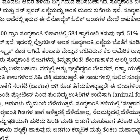
ಮೊದಲು ಅದರ ತಳಿಯ ಬಗ್ಗೆ ಗಮನ ಹರಿಸಬೇಕಾಗಿದೆ. ಸೂರ‍್ಯಕಾಂತಿ ಬೀ
್ ಮತ್ತು ಸನ್ ಪ್ಲವರ್ ಎಣ್ಣೆಯದ್ದು ಅಂತ ಮೂರು ಬಗೆಗಳು ಇವೆ. ಸೂರ‍್ಯಕ
ು ಅದೆರಲ್ಲಿ ಇರುವ ಈ ಲಿನೋಲೈಕ್ ಓಲಿಕ್ ಅಂಶಗಳ ಮೇಲೆ ಆತುಕೊಂಡ
00 ಗ್ರಾಂ ಸೂರ‍್ಯಕಾಂತಿ ಬೀಜಗಳಲ್ಲಿ 584 ಕ್ಯಾಲೋರಿ ಕಸುವು ಇದೆ. 51% 
್ ಇದೆ. ಇದರಲ್ಲಿ ಪ್ರೋಟೀನ್ ಅಂಶ ಸೂರ‍್ಯಕಾಂತಿ ಎಣ್ಣೆಯ ಜೊತೆಗೆ ಕ
ಸ್ನ್ಯಾಕ್ ಕೂಡ ಆಗಿದೆ. ತಂಬಾಕು ಮೆಲ್ಲುವ ಚಟವಿರುವ ಕೆಲ ಅಮೆರಿಕ ರಾ
 ಸೂರ‍್ಯಕಾಂತಿ ಬೀಜಗಳನ್ನು ತಿನ್ನುತ್ತಾರಂತೆ! ಶೇಂಗಾಕಾಳಿನ ಅಲರ‍್ಜಿ ಇರು
್ನು ಬಳಸಬಹುದು. ನಮ್ಮಲ್ಲಿ ಅಶ್ಟು ಇಲ್ಲದಿದ್ದರೂ ಬೆಲಾರಸ್, ರಶ್ಯಾ, ಯುಕ್
ಂತಿ ಕಾಳುಗಳಿಂದ ಸಿಹಿ ಚಿಕ್ಕಿ ಮಾಡುತ್ತಾರೆ. ಈ ನಾಡುಗಳಲ್ಲಿ ಸುಲಿದ ಸೂರ‍್
ೊತೆಗೆ ಸಂಗಟಿ (ಚಾಕಣಾ) ಆಗಿ ಕೂಡ ತೆಗೆದುಕೊಳ್ಳುತ್ತಾರೆ! ಈ ಬೀಜಗಳಿಂದ
ಂಡಿ ಪ್ರೋಟೀನ್ ನಿಂದ ತುಂಬಿದ್ದು ಉಸಿರಿಗಳ ಉಣಿಸಾಗಿ (animal foo
, ಆಡುಗಳು ಮೈದುಂಬಿ ಬೆಳೆಯುತ್ತವೆ. ಸೂರ‍್ಯಕಾಂತಿ ತಳಿಯಲ್ಲಿ ‘ಸಣ್ಣಕಾರ
್ಯಕಾಂತಿ ಗಿಡಗಳ ಹಾಗೆ ಆಳೆತ್ತರಕ್ಕೆ ಬೆಳೆಯೋಲ್ಲ, ನೆಲಮಟ್ಟದಲ್ಲಿ ಬೆಳೆಯುತ್
್ನು ಇಡಿಯಾಗಿ ಹುರಿದು ಹಿಂಡಿ ಮಾಡಿ ಅಡುಗೆ ಮಾಡುವಾಗ ತರಕಾರಿ ಪಲ್
ಾಯಿ ಪಲ್ಯಕ್ಕೆ) ಹಾಕುವುದು ಬಡಗಣ ಕರ‍್ನಾಟಕ ಮತ್ತು ತೆಂಕಣ ಮಹಾರಾಶ್ಟ
ಲಿದೆ.