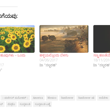
ಬಗೆಯವು:
ತಿ ಹೂವುಗಳು – ಒಂದು
ಹಳ್ಳಿಯಲ್ಲೊಂದು ಬೆಳಗು
ಸಣ್ಣ ಹಣತೆಯ
04/06/2017
18/11/201
017
In "ನಲ್ಬರಹ"
In "ನಲ್ಬರಹ
ೆ"
:: ಮಾರಿಸನ್ ಮನೋಹರ್ ::
America
Mexico
Sunflower
Sunflower oil
ಅಮೆರಿಕಾ
ಜಿಲ್
ಮೆಕ್ಸಿಕೊ
ಸೂರ‍್ಯಕಾಂತಿ
ಸೂರ‍್ಯಕಾಂತಿ ಎಣ್ಣೆ