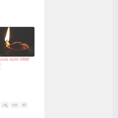
ೊಂದು ಮನವ ಸೆಳೆದಿದೆ
6
"
ಎಣ್ಣೆ
ಗಾಣ
ತೆನೆ