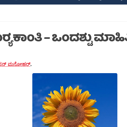
‍್ಯಕಾಂತಿ – ಒಂದಶ್ಟು ಮಾಹಿತ
ಸನ್ ಮನೋಹರ್
.