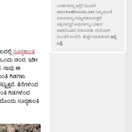
ಬರಹಗಳನ್ನು ಇಲ್ಲಿಗೆ ಮಿಂಚಿಸಿ:
minche@honalu.net
ನಿಮ್ಮ ಮಿಂಚೆ
ವಿಳಾಸವನ್ನು ಗುಟ್ಟಾಗಿಡಲಾಗುತ್ತದೆ.
ಚಿತ್ರಗಳಿದ್ದರೆ ಅವುಗಳನ್ನು ಬರಹದ
ಕಡತದೊಡನೆ ಸೇರಿಸಬೇಡಿ, ಬೇರೆಯಾಗಿ
ಮಿಂಚೆಗೆ ಅಂಟಿಸಿ. ಹೆಚ್ಚಿನ ಮಾಹಿತಿಗಾಗಿ
ಇಲ್ಲಿ
ಒತ್ತಿ
.
ಲದಲ್ಲಿ
ಸೂರ‍್ಯಕಾಂತಿ
ುದೇ ಒಂದು ಚಂದ. ಇಡೀ
ೆ. ನಾವು ಈ
ಕಾಂತಿ ಗಿಡಗಳು
್ಟುತ್ತವೆ. ತೆನೆಗಳಿಂದ
ಕಾಂತಿ ಗಿಡಗಳಿಂದ
ಂದೊಂದು ಸೂರ‍್ಯಕಾಂತಿ