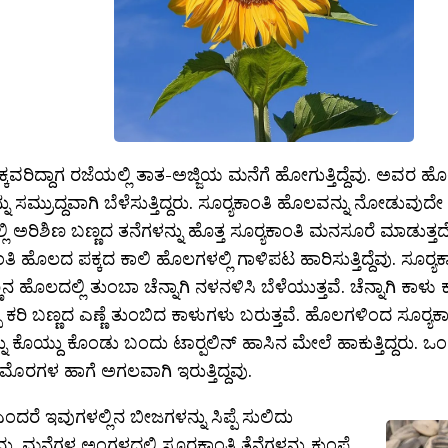
ಕ್ಕವರಿದ್ದಾಗ ರಜೆಯಲ್ಲಿ ತಾತ-ಅಜ್ಜಿಯ ಮನೆಗೆ ಹೋಗುತ್ತಿದ್ದೆವು. ಅವರ ಹೊ
ನು ಸಮ್ರುದ್ದವಾಗಿ ಬೆಳೆಸುತ್ತಿದ್ದರು. ಸೂರ‍್ಯಕಾಂತಿ ಹೊಲವನ್ನು ನೋಡುವ
ಿ ಅರಿಶಿಣ ಬಣ್ಣದ ತನೆಗಳನ್ನು ಹೊತ್ತ ಸೂರ‍್ಯಕಾಂತಿ ಮನಸೂರೆ ಮಾಡುತ್ತದ
ಾಂತಿ ಹೊಲದ ಪಕ್ಕದ ಕಾಲಿ ಹೊಲಗಳಲ್ಲಿ ಗಾಳಿಪಟ ಹಾರಿಸುತ್ತಿದ್ದೆವು. ಸೂರ‍್ಯ
ನ ಹೊಲದಲ್ಲಿ ತುಂಬಾ ಚೆನ್ನಾಗಿ ನಳನಳಿಸಿ ಬೆಳೆಯುತ್ತವೆ. ಚೆನ್ನಾಗಿ ಕಾಳು ಕಟ
್ಪ ಕರಿ ಬಣ್ಣದ ಎಣ್ಣೆ ತುಂಬಿದ ಕಾಳುಗಳು ಬರುತ್ತವೆ. ಹೊಲಗಳಿಂದ ಸೂರ‍್ಯ
್ನು ಕೊಯ್ದು ಕೊಂಡು ಬಂದು ಟಾರ‍್ಪಲಿನ್ ಹಾಸಿನ ಮೇಲೆ ಹಾಕುತ್ತಿದ್ದರು. ಒ
 ಮೊರಗಳ ಹಾಗೆ ಅಗಲವಾಗಿ ಇರುತ್ತಿದ್ದವು.
ಂದರೆ ಇವುಗಳಲ್ಲಿನ ಬೀಜಗಳನ್ನು ಸಿಪ್ಪೆ ಸುಲಿದು
ದು. ಮನೆಗಳ ಅಂಗಳದಲ್ಲಿ ಸೂರ‍್ಯಕಾಂತಿ ತೆನೆಗಳನ್ನು ಕುಂಪೆ