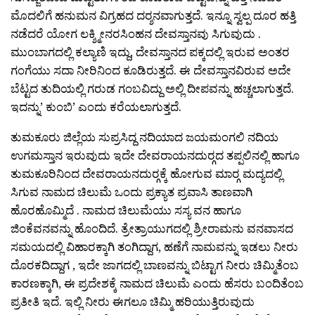
ಮೊದಲಿಗೆ ಹನುಮನ ವಿಗ್ರಹದ ದರ‍್ಶನವಾಗುತ್ತದೆ. ಇನ್ನೂ ಸ್ವಲ್ಪ ದೂರ ಹತ್ತಿ
ನಡೆದರೆ ಯೋಗ ಲಕ್ಶ್ಮೀನರಸಿಂಹನ ದೇವಸ್ತಾನವು ಸಿಗುವುದು .
ಮುಂಬಾಗದಲ್ಲಿ ಕಲ್ಯಾಣಿ ಇದ್ದು, ದೇವಸ್ತಾನದ ಪಕ್ಕದಲ್ಲಿ ಇರುವ ಅಂತರ
ಗಂಗೆಯು ಸದಾ ನೀರಿನಿಂದ ಕೂಡಿರುತ್ತದೆ. ಈ ದೇವಸ್ತಾನವಿರುವ ಅದೇ
ಬೆಟ್ಟದ ತುದಿಯಲ್ಲಿ ಗರುಡ ಗಂಬವಿದ್ದು ಅಲ್ಲಿ ದೀಪವನ್ನು ಹಚ್ಚಲಾಗುತ್ತದೆ.
ಇದನ್ನು’ ಕುಂಬಿ’ ಎಂದು ಕರೆಯಲಾಗುತ್ತದೆ.
ತುಮಕೂರು ಜಿಲ್ಲೆಯ ಸುಪ್ರಸಿದ್ದ ನದಿಯಾದ ಜಯಮಂಗಲಿ ನದಿಯ
ಉಗಮಸ್ತಾನ ಇರುವುದು ಇದೇ ದೇವರಾಯನದುರ‍್ಗದ ತಪ್ಪಲಿನಲ್ಲಿ ಹಾಗೂ
ತುಮಕೂರಿನಿಂದ ದೇವರಾಯನದುರ‍್ಗಕ್ಕೆ ಹೋಗುವ ಮಾರ‍್ಗ ಮದ್ಯದಲ್ಲಿ
ಸಿಗುವ ನಾಮದ ಚಿಲುಮೆ ಒಂದು ಪ್ರಕ್ಯಾತ ಪ್ರವಾಸಿ ತಾಣವಾಗಿ
ಹೊರಹೊಮ್ಮಿದೆ . ನಾಮದ ಚಿಲುಮೆಯು ಸಸ್ಯ ವನ ಹಾಗೂ
ಜಿಂಕೆವನವನ್ನು ಹೊಂದಿದೆ. ತ್ರೇತ್ರಾಯುಗದಲ್ಲಿ ಶ್ರೀರಾಮನು ವನವಾಸದ
ಸಮಯದಲ್ಲಿ ವಿಹಾರಕ್ಕಾಗಿ ತಂಗಿದ್ದಾಗ, ಹಣೆಗೆ ನಾಮವನ್ನು ಇಡಲು ನೀರು
ದೊರಕದಿದ್ದಾಗ , ಇದೇ ಜಾಗದಲ್ಲಿ ಬಾಣವನ್ನು ಬಿಟ್ಟಾಗ ನೀರು ಚಿಮ್ಮಿತೆಂಬ
ಕಾರಣಕ್ಕಾಗಿ, ಈ ಪ್ರದೇಶಕ್ಕೆ ನಾಮದ ಚಿಲುಮೆ ಎಂದು ಹೆಸರು ಬಂದಿತೆಂಬ
ಪ್ರತೀತಿ ಇದೆ. ಇಲ್ಲಿ ನೀರು ಈಗಲೂ ಚಿಮ್ಮಿ ಹರಿಯುತ್ತಿರುವುದು