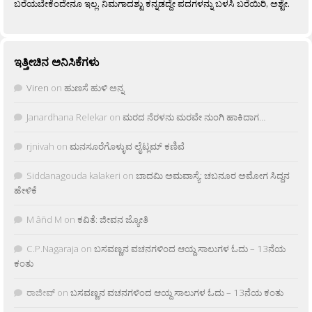
ಬರೆಯಬೇಕೆಂದೇನೂ ಇಲ್ಲ. ನಿಮಗಾದಶ್ಟು ಕನ್ನಡದ್ದೇ ಪದಗಳನ್ನು ಬಳಸಿ ಬರೆಯಿರಿ, ಅಶ್ಟೇ.
ಇತ್ತೀಚಿನ ಅನಿಸಿಕೆಗಳು
Viren
on
ಹುಣಸೆ ಹುಳಿ ಅನ್ನ
Janardhana Relekar
on
ಮರದ ನೆರಳನು ಮರವೇ ನುಂಗಿ ಹಾಕಿದಾಗ…
rjnivah
on
ಮನಸೂರೆಗೊಳ್ಳುವ ಲೈಟ್ಲಮ್ ಕಣಿವೆ
Siddanagouda kalakeri
on
ಬಾದಮಿ ಅಮವಾಸ್ಯೆ: ಚಬನೂರ ಅಮೋಗ ಸಿದ್ದನ
ಹೇಳಿಕೆ
M âñd M
on
ಕವಿತೆ: ಜೀವನ ಜ್ಯೋತಿ
C.P.Nagaraja
on
ಬಸವಣ್ಣನ ವಚನಗಳಿಂದ ಆಯ್ದ ಸಾಲುಗಳ ಓದು – 13ನೆಯ
ಕಂತು
ರಾಜೀವ್
on
ಬಸವಣ್ಣನ ವಚನಗಳಿಂದ ಆಯ್ದ ಸಾಲುಗಳ ಓದು – 13ನೆಯ ಕಂತು