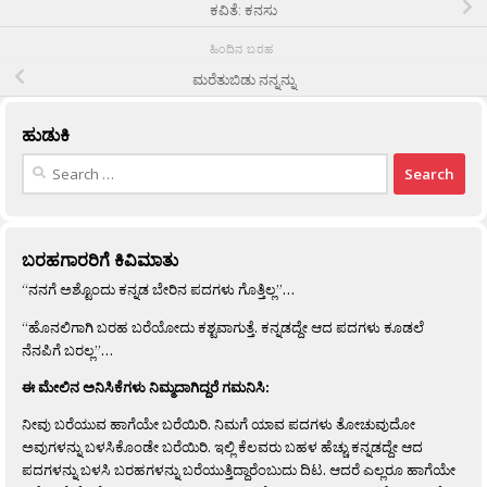
ಕವಿತೆ: ಕನಸು
ಹಿಂದಿನ ಬರಹ
ಮರೆತುಬಿಡು ನನ್ನನ್ನು
ಹುಡುಕಿ
Search
for:
ಬರಹಗಾರರಿಗೆ ಕಿವಿಮಾತು
“ನನಗೆ ಅಶ್ಟೊಂದು ಕನ್ನಡ ಬೇರಿನ ಪದಗಳು ಗೊತ್ತಿಲ್ಲ”…
“ಹೊನಲಿಗಾಗಿ ಬರಹ ಬರೆಯೋದು ಕಶ್ಟವಾಗುತ್ತೆ. ಕನ್ನಡದ್ದೇ ಆದ ಪದಗಳು ಕೂಡಲೆ
ನೆನಪಿಗೆ ಬರಲ್ಲ”…
ಈ ಮೇಲಿನ ಅನಿಸಿಕೆಗಳು ನಿಮ್ಮದಾಗಿದ್ದರೆ ಗಮನಿಸಿ:
ನೀವು ಬರೆಯುವ ಹಾಗೆಯೇ ಬರೆಯಿರಿ. ನಿಮಗೆ ಯಾವ ಪದಗಳು ತೋಚುವುದೋ
ಅವುಗಳನ್ನು ಬಳಸಿಕೊಂಡೇ ಬರೆಯಿರಿ. ಇಲ್ಲಿ ಕೆಲವರು ಬಹಳ ಹೆಚ್ಚು ಕನ್ನಡದ್ದೇ ಆದ
ಪದಗಳನ್ನು ಬಳಸಿ ಬರಹಗಳನ್ನು ಬರೆಯುತ್ತಿದ್ದಾರೆಂಬುದು ದಿಟ. ಆದರೆ ಎಲ್ಲರೂ ಹಾಗೆಯೇ