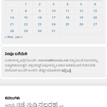
1
2
3
4
5
6
7
8
9
10
11
12
13
14
15
16
17
18
19
20
21
22
23
24
25
26
27
28
29
30
31
« Nov
Jan »
ನೀವೂ ಬರೆಯಿರಿ
ಬರಹಗಳನ್ನು ಇಲ್ಲಿಗೆ ಮಿಂಚಿಸಿ:
minche@honalu.net
ನಿಮ್ಮ ಮಿಂಚೆ ವಿಳಾಸವನ್ನು
ಗುಟ್ಟಾಗಿಡಲಾಗುತ್ತದೆ. ಚಿತ್ರಗಳಿದ್ದರೆ ಅವುಗಳನ್ನು ಬರಹದ ಕಡತದೊಡನೆ ಸೇರಿಸಬೇಡಿ,
ಬೇರೆಯಾಗಿ ಮಿಂಚೆಗೆ ಅಂಟಿಸಿ. ಹೆಚ್ಚಿನ ಮಾಹಿತಿಗಾಗಿ
ಇಲ್ಲಿ ಒತ್ತಿ
.
ಕವಲುಗಳು
ನಲ್ಬರಹ
ನಡೆ-ನುಡಿ
ಅರಿಮೆ
ನಾಡು