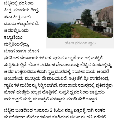
ಬೆಟ್ಟದಲ್ಲಿ ನರಸಿಂಹ
ತೀರ‍್ತ, ಪರಾಶಯ ತೀರ‍್ತ,
ಪದಾ ತೀರ‍್ತ ಎಂಬ
ಮೂರು ಕಲ್ಯಾಣಿಗಳಿವೆ.
ಅದರಲ್ಲಿ ಒಂದು
ಕಲ್ಯಾಣಿಯು
ಯೋಗ ನರಸಿಂಹ ಸ್ವಾಮಿ
ದುಸ್ತಿತಿಯಲ್ಲಿದ್ದು,
ಬೋಗ ಹಾಗೂ ಯೋಗ
ನರಸಿಂಹ ದೇವಾಲಯಗಳ ಬಳಿ ಇರುವ ಕಲ್ಯಾಣಿಯು ತಕ್ಕ ಮಟ್ಟಿಗೆ
ಸುಸ್ತಿತಿಯಲ್ಲಿವೆ. ಬೋಗ ನರಸಿಂಹ ದೇವಾಲಯವು ಬೆಟ್ಟದ ಬುಡದಲ್ಲಿದ್ದು,
ಅದರ ಉತ್ತರಾಬಿಮುಕವಾಗಿ ಸ್ವಲ್ಪ ದೂರದಲ್ಲಿ ಸಂಜೀವರಾಯ ಅಂದರೆ
ಆಂಜನೇಯ ಮೂರ‍್ತಿಯ ದೇವಾಲಯವಿದೆ. ಇತ್ತೀಚೆಗೆ ಶ್ರೀ ರಾಗವೇಂದ್ರ
ಸ್ವಾಮಿಗಳ ಮಟವನ್ನು ನಿರ‍್ಮಿಸಲಾಗಿದೆ. ದೇವರಾಯನದುರ‍್ಗದಲ್ಲಿ ಪ್ರತಿವರ‍್ಶವು
ಹೋಳಿ ಹುಣ್ಣಿಮೆ ಹಬ್ಬದ ಹೊತ್ತಿನಲ್ಲಿ ಸುಪ್ರಸಿದ್ದ ನರಸಿಂಹ ಜಾತ್ರೆಯು
ಜರುಗುತ್ತದೆ ಮತ್ತು ಈ ಜಾತ್ರೆಗೆ ಸಹಸ್ರಾರು ಮಂದಿ ಸೇರಿರುತ್ತಾರೆ.
ಬೆಟ್ಟದ ಬುಡದಿಂದ ಸುಮಾರು 2 ಕಿ.ಮೀ ನಶ್ಟು ಎತ್ತರಕ್ಕೆ ಸಾಗಿ ನಂತರ
ಸುಸಜ್ಜಿತವಾದ ಮೆಟ್ಟಿಲುಗಳಿಂದ ಕೂಡಿರುವ ಬೆಟ್ಟವನ್ನು ಹತ್ತಿ ನಡೆದರೆ