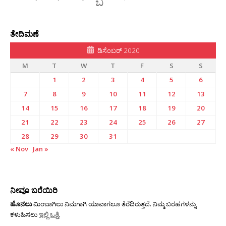
ತೇದಿಮಣೆ
ಡಿಸೆಂಬರ್ 2020
M
T
W
T
F
S
S
1
2
3
4
5
6
7
8
9
10
11
12
13
14
15
16
17
18
19
20
21
22
23
24
25
26
27
28
29
30
31
« Nov
Jan »
ನೀವೂ ಬರೆಯಿರಿ
ಹೊನಲು
ಮಿಂಬಾಗಿಲು ನಿಮಗಾಗಿ ಯಾವಾಗಲೂ ತೆರೆದಿರುತ್ತದೆ. ನಿಮ್ಮ ಬರಹಗಳನ್ನು
ಕಳುಹಿಸಲು
ಇಲ್ಲಿ ಒತ್ತಿ
.