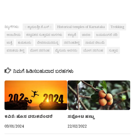
ಟ್ಯಾಗ್‌ಗಳು:
:: ಶ್ಯಾಮಲಶ್ರೀ.ಕೆ.ಎಸ್ ::
Historical temples of Karnataka
Trekking
ಆಂಜನೇಯ
ಕರ‍್ನಾಟಕದ ಸುತ್ತಾಟದ ಜಾಗಗಳು
ಕಲ್ಯಾಣಿ
ಚಾರಣ
ಜಯಮಂಗಲಿ ನದಿ
ಜಾತ್ರೆ
ತುಮಕೂರು
ದೇವರಾಯನದುರ‍್ಗ
ನರಸಿಂಹತೀರ‍್ತ
ನಾಮದ ಚಿಲುಮೆ
ಪರಾಶಯ ತೀರ‍್ತ
ಬೋಗ ನರಸಿಂಹ
ಮೈಸೂರು ಅರಸರು
ಯೋಗ ನರಸಿಂಹ
ಸುತ್ತಾಟ
ನಿಮಗೆ ಹಿಡಿಸಬಹುದಾದ ಬರಹಗಳು
ಕವಿತೆ: ಹೊಸ ವರುಶವೆಂದರೆ
ಸಪೋಟ ಹಣ್ಣು
03/01/2024
22/02/2022