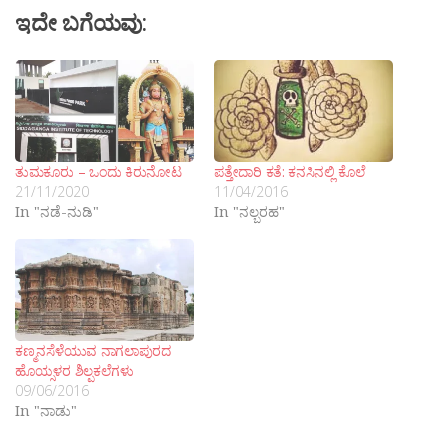
ಇದೇ ಬಗೆಯವು:
ತುಮಕೂರು – ಒಂದು ಕಿರುನೋಟ
ಪತ್ತೇದಾರಿ ಕತೆ: ಕನಸಿನಲ್ಲಿ ಕೊಲೆ
21/11/2020
11/04/2016
In "ನಡೆ-ನುಡಿ"
In "ನಲ್ಬರಹ"
ಕಣ್ಮನಸೆಳೆಯುವ ನಾಗಲಾಪುರದ
ಹೊಯ್ಸಳರ ಶಿಲ್ಪಕಲೆಗಳು
09/06/2016
In "ನಾಡು"