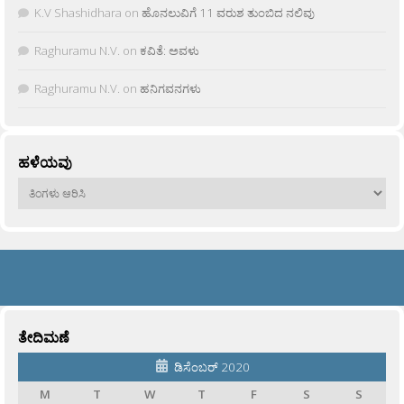
K.V Shashidhara
on
ಹೊನಲುವಿಗೆ 11 ವರುಶ ತುಂಬಿದ ನಲಿವು
Raghuramu N.V.
on
ಕವಿತೆ: ಅವಳು
Raghuramu N.V.
on
ಹನಿಗವನಗಳು
ಹಳೆಯವು
ಹಳೆಯವು
ತೇದಿಮಣೆ
ಡಿಸೆಂಬರ್ 2020
M
T
W
T
F
S
S