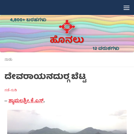
Skip to content
ನಾಡು
ದೇವರಾಯನದುರ‍್ಗ ಬೆಟ್ಟ
ನಡೆ-ನುಡಿ
–
ಶ್ಯಾಮಲಶ್ರೀ.ಕೆ.ಎಸ್
.