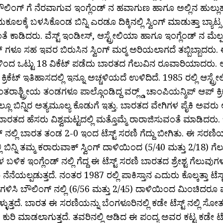
 ಬೌಲಿಂಗ್ ಗೆ ನೆರವಾಗುವ ಇಂಗ್ಲೆಂಡ್ ನ ಹವಾಗುಣ ಹಾಗೂ ಅಲ್ಲಿನ ಹುಲ್ಲುಹ
ಕೂಲಕ್ಕೆ ಬಳಸಿಕೊಂಡ ಬಿನ್ನಿ ಎರಡೂ ದಿಕ್ಕಿನಲ್ಲಿ ಸ್ವಿಂಗ್ ಮಾಡುತ್ತಾ ಬ್ಯಾಟ್ಸ್
ಲದಂತೆ ಕಾಡಿದರು. ವೆಸ್ಟ್ ಇಂಡೀಸ್, ಆಸ್ಟ್ರೇಲಿಯಾ ಹಾಗೂ ಇಂಗ್ಲೆಂಡ್ ನ ಮೆ
ಮನ್ ಗಳೂ ಸಹ ಇವರ ಬಿರುಸಿನ ಸ್ವಿಂಗ್ ಮರ‍್ಮ ಅರಿಯಲಾಗದೆ ತಬ್ಬಿಬ್ಬಾದರು. ಈ 
ಳಿಂದ ಒಟ್ಟು 18 ವಿಕೆಟ್ ಪಡೆದು ಬಾರತದ ಗೆಲುವಿನ ರೂವಾರಿಯಾದರು
್ರಿಕೆಟ್ ಇತಿಹಾಸದಲ್ಲಿ ಇನ್ನೂ ಅಚ್ಚಳಿಯದೆ ಉಳಿದಿದೆ. 1985 ರಲ್ಲಿ ಆಸ್ಟ್ರ
ಂತರಾಶ್ಟ್ರೀಯ ತಂಡಗಳೂ ಪಾಲ್ಗೊಂಡಿದ್ದ ವರ‍್ಲ್ಡ್ ಚಾಂಪಿಯನ್ಶಿಪ್ ಆಪ್ ಕ
ಲ್ಲೂ ಬಿನ್ನಿರ ಅತ್ಯಮೂಲ್ಯ ಕೊಡುಗೆ ಇತ್ತು. ಬಾರತದ ವೇಗಿಗಳ ಪೈಕಿ ಅವರು ಅತ
ಾರತದ ಹೆಸರು ವಿಶ್ವಮಟ್ಟದಲ್ಲಿ ಮತ್ತೊಮ್ಮೆ ರಾರಾಜಿಸುವಂತೆ ಮಾಡಿದರು. 
ಡ್ ನಲ್ಲಿ ಬಾರತ ತಂಡ 2-0 ಇಂದ ಟೆಸ್ಟ್ ಸರಣಿ ಗೆದ್ದು ಬೀಗಿತು. ಈ ಸರಣ
ಲ್ಲಿ ಬಿನ್ನಿ ತಮ್ಮ ಕರಾರುವಾಕ್ ಸ್ವಿಂಗ್ ದಾಳಿಯಿಂದ (5/40 ಮತ್ತು 2/18) ಗೆ
ಬಳಿಕ ಇಂಗ್ಲೆಂಡ್ ನಲ್ಲಿ ಗೆದ್ದ ಈ ಟೆಸ್ಟ್ ಸರಣಿ ಬಾರತದ ಶ್ರೇಶ್ಟ ಗೆಲುವು
ೆನೆಯಲ್ಪಡುತ್ತದೆ. ನಂತರ 1987 ರಲ್ಲಿ ಪಾಕಿಸ್ತಾನ ಎದುರು ಕೊಲ್ಕತ್ತಾ ಟೆಸ್ಟ್
ಗಳಿಸಿ ಬೌಲಿಂಗ್ ನಲ್ಲಿ (6/56 ಮತ್ತು 2/45) ದಾಳಿಯಿಂದ ಮಿಂಚಿದರೂ ಪಂದ್
ಳುತ್ತದೆ. ಬಾರತ ಈ ಸರಣಿಯನ್ನು ಬೆಂಗಳೂರಿನಲ್ಲಿ ಕಡೇ ಟೆಸ್ಟ್ ನಲ್ಲಿ ಸೋತ ಬ
ುರಿ ಮಾಡಲಾಗುತ್ತದೆ. ತವರಿನಲ್ಲಿ ಆಡಿದ ಈ ಪಂದ್ಯ ಅವರ ಕಟ್ಟ ಕಡೇ ಟೆಸ್