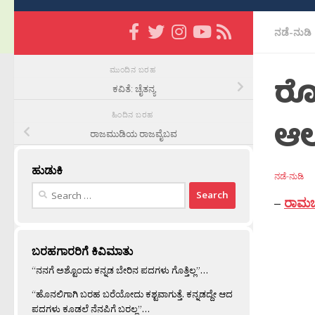
ನಡೆ-ನುಡಿ
ಮುಂದಿನ ಬರಹ
ರೋ
ಕವಿತೆ: ಚೈತನ್ಯ
ಹಿಂದಿನ ಬರಹ
ಆಲ
ರಾಜಮುಡಿಯ ರಾಜವೈಬವ
ಹುಡುಕಿ
ನಡೆ-ನುಡಿ
Search
–
ರಾಮಚಂ
for:
ಬರಹಗಾರರಿಗೆ ಕಿವಿಮಾತು
“ನನಗೆ ಅಶ್ಟೊಂದು ಕನ್ನಡ ಬೇರಿನ ಪದಗಳು ಗೊತ್ತಿಲ್ಲ”…
“ಹೊನಲಿಗಾಗಿ ಬರಹ ಬರೆಯೋದು ಕಶ್ಟವಾಗುತ್ತೆ. ಕನ್ನಡದ್ದೇ ಆದ
ಪದಗಳು ಕೂಡಲೆ ನೆನಪಿಗೆ ಬರಲ್ಲ”…