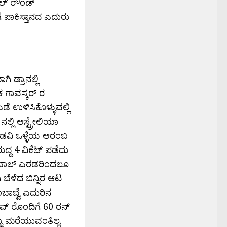
ಆಲ್ ರೌಂಡ್
ಗೆ ಪಾಕಿಸ್ತಾನದ ಎದುರು
ಗಿ ಡ್ರಾನಲ್ಲಿ
 ಗಾವಸ್ಕರ್ ರ
ಡೆ ಉಳಿಸಿಕೊಳ್ಳುವಲ್ಲಿ
ಲ್ಲಿ ಆಸ್ಟ್ರೇಲಿಯಾ
ಕೆಡವಿ ಒಳ್ಳೆಯ ಆರಂಬ
ದ್ದ 4 ವಿಕೆಟ್ ಪಡೆದು
ತು ಬಾಲ್ ಎರಡರಿಂದಲೂ
ಬೆಳೆದ ಬಿನ್ನಿರ ಆಟ
ಂಬಾಬ್ವೆ ಎದುರಿನ
ದೇವ್ ರೊಂದಿಗೆ 60 ರನ್
್ನು ಮರೆಯುವಂತಿಲ್ಲ.