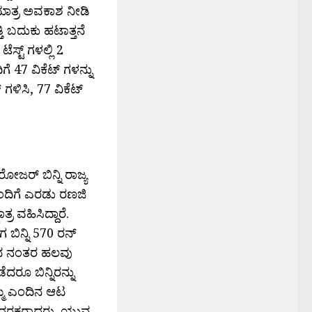
 ಮಾತ್ರ ಅವಕಾಶ ನೀಡಿ
ತಿ ಬದುಕು ಹಟಾತ್ತನೆ
ಸ್ಟ್ ಗಳಲ್ಲಿ 2
ಗೆ 47 ವಿಕೆಟ್ ಗಳನ್ನು
ಗಳಿಸಿ, 77 ವಿಕೆಟ್
ೋಜರ್ ಬಿನ್ನಿ ರಾಜ್ಯ
ೊಂದಿಗೆ ಎರಡು ರಣಜಿ
ರ ವಹಿಸಿದ್ದಾರೆ.
ಬಿನ್ನಿ 570 ರನ್
ಳಿದ ನಂತರ ಹಲವು
ೆದರೂ ಬಿನ್ನಿರನ್ನು
ತಮ್ಮ ಎಂದಿನ ಆಟ
ಗದರ‍್ಶಕರಾದರು. ಯುವ