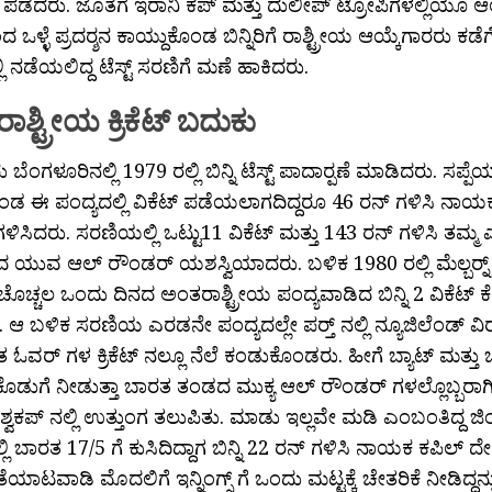
್ ಪಡೆದರು. ಜೊತೆಗೆ ಇರಾನಿ ಕಪ್ ಮತ್ತು ದುಲೀಪ್ ಟ್ರೋಪಿಗಳಲ್ಲಿಯೂ 
ಒಳ್ಳೆ ಪ್ರದರ‍್ಶನ ಕಾಯ್ದುಕೊಂಡ ಬಿನ್ನಿರಿಗೆ ರಾಶ್ಟ್ರೀಯ ಆಯ್ಕೆಗಾರರು ಕಡೆ
ಲಿ ನಡೆಯಲಿದ್ದ ಟೆಸ್ಟ್ ಸರಣಿಗೆ ಮಣೆ ಹಾಕಿದರು.
ಶ್ಟ್ರೀಯ ಕ್ರಿಕೆಟ್ ಬದುಕು
ೆಂಗಳೂರಿನಲ್ಲಿ 1979 ರಲ್ಲಿ ಬಿನ್ನಿ ಟೆಸ್ಟ್ ಪಾದಾರ‍್ಪಣೆ ಮಾಡಿದರು. ಸಪ್ಪೆಯಾ
ಡ ಈ ಪಂದ್ಯದಲ್ಲಿ ವಿಕೆಟ್ ಪಡೆಯಲಾಗದಿದ್ದರೂ 46 ರನ್ ಗಳಿಸಿ ನಾಯಕ
ಗಳಿಸಿದರು. ಸರಣಿಯಲ್ಲಿ ಒಟ್ಟು11 ವಿಕೆಟ್ ಮತ್ತು 143 ರನ್ ಗಳಿಸಿ ತಮ್ಮ ಎ
ಕದ ಯುವ ಆಲ್ ರೌಂಡರ್‌ ಯಶಸ್ವಿಯಾದರು. ಬಳಿಕ 1980 ರಲ್ಲಿ ಮೆಲ್ಬರ‍್ನ್ ನ
ೊಚ್ಚಲ ಒಂದು ದಿನದ ಅಂತರಾಶ್ಟ್ರೀಯ ಪಂದ್ಯವಾಡಿದ ಬಿನ್ನಿ 2 ವಿಕೆಟ್ 
 ಆ ಬಳಿಕ ಸರಣಿಯ ಎರಡನೇ ಪಂದ್ಯದಲ್ಲೇ ಪರ‍್ತ್ ನಲ್ಲಿ ನ್ಯೂಜಿಲೆಂಡ್ ವಿರು
ಓವರ್ ಗಳ ಕ್ರಿಕೆಟ್ ನಲ್ಲೂ ನೆಲೆ ಕಂಡುಕೊಂಡರು. ಹೀಗೆ ಬ್ಯಾಟ್ ಮತ್
 ಕೊಡುಗೆ ನೀಡುತ್ತಾ ಬಾರತ ತಂಡದ ಮುಕ್ಯ ಆಲ್ ರೌಂಡರ್ ಗಳಲ್ಲೊಬ್ಬರಾಗಿ 
ಶ್ವಕಪ್ ನಲ್ಲಿ ಉತ್ತುಂಗ ತಲುಪಿತು. ಮಾಡು ಇಲ್ಲವೇ ಮಡಿ ಎಂಬಂತಿದ್ದ ಜಿ
್ಲಿ ಬಾರತ 17/5 ಗೆ ಕುಸಿದಿದ್ದಾಗ ಬಿನ್ನಿ 22 ರನ್ ಗಳಿಸಿ ನಾಯಕ ಕಪಿಲ್ 
ಯಾಟವಾಡಿ ಮೊದಲಿಗೆ ಇನ್ನಿಂಗ್ಸ್ ಗೆ ಒಂದು ಮಟ್ಟಕ್ಕೆ ಚೇತರಿಕೆ ನೀಡಿದ್ದನ