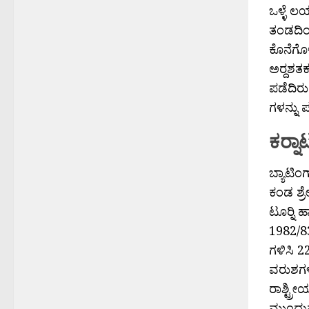
ಒಳ್ಳೆ ಲ
ತಂಡದಿಂದ
ಕೊನೆಗೊಳ್
ಅರ‍್ದಶತಕ
ಪಡೆದಿರು
ಗಳನ್ನು
ಕರ‍್
ಬ್ಯಾಟಿಂ
ಕಂಡ ಶ್ರ
ಟೂರ‍್ನಿ 
1982/83
ಗಳಿಸಿ 2
ವರುಶಗಳ ಕ
ರಾಶ್ಟ್ರ
ಮುಂದುವರ