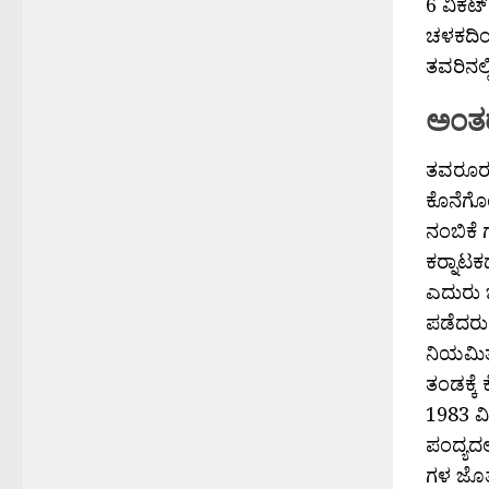
6 ವಿಕೆಟ
ಚಳಕದಿಂದ 
ತವರಿನಲ್
ಅಂತರಾ
ತವರೂರು ಬ
ಕೊನೆಗೊಂ
ನಂಬಿಕೆ 
ಕರ‍್ನಾಟ
ಎದುರು ಚ
ಪಡೆದರು.
ನಿಯಮಿತ 
ತಂಡಕ್ಕೆ
1983 ವಿ
ಪಂದ್ಯದಲ
ಗಳ ಜೊತೆ