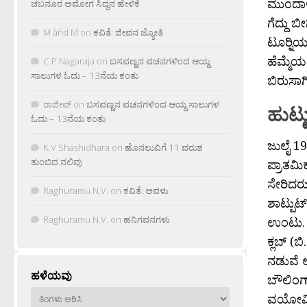
ಮುಂದಾಳ್ತ
ಚಬನೂರ ಅಮೋಗ ಸಿದ್ದನ ಹೇಳಿಕೆ
ಗೆದ್ದು 
M âñd M
on
ಕವಿತೆ: ಜೀವನ ಜ್ಯೋತಿ
ಟೂರ‍್ನಿಯ
ಹೆಮ್ಮೆಯ
C.P.Nagaraja
on
ಬಸವಣ್ಣನ ವಚನಗಳಿಂದ ಆಯ್ದ
ಸಾಲುಗಳ ಓದು – 13ನೆಯ ಕಂತು
ಬಿರುಸಾಗ
ರಾಜೀವ್
on
ಬಸವಣ್ಣನ ವಚನಗಳಿಂದ ಆಯ್ದ ಸಾಲುಗಳ
ಹುಟ್ಟ
ಓದು – 13ನೆಯ ಕಂತು
ಜುಲೈ 19
K.V Shashidhara
on
ಹೊನಲುವಿಗೆ 11 ವರುಶ
ತುಂಬಿದ ನಲಿವು
ಪ್ರಾತಮಿ
ಸೇರಿದರು
Raghuramu N.V.
on
ಕವಿತೆ: ಅವಳು
ಶಾಟ್ಪುಟ
Raghuramu N.V.
on
ಹನಿಗವನಗಳು
ಉಂಟು. ಆ
ಕ್ಲಬ್ (ಬ
ನಡುವೆ ಅ
ಹಳೆಯವು
ಬೌಲಿಂಗ್
ಹಳೆಯವು
ವಯೋಮಿತ