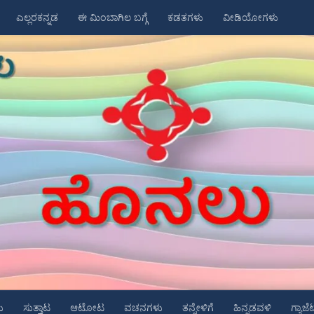
ಎಲ್ಲರಕನ್ನಡ
ಈ ಮಿಂಬಾಗಿಲ ಬಗ್ಗೆ
ಕಡತಗಳು
ವೀಡಿಯೋಗಳು
ು
ಸುತ್ತಾಟ
ಆಟೋಟ
ವಚನಗಳು
ತನ್ನೇಳಿಗೆ
ಹಿನ್ನಡವಳಿ
ಗ್ಯಾಜೆ