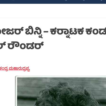
ಜರ್ ಬಿನ್ನಿ – ಕರ‍್ನಾಟಕ ಕ
್‌ ರೌಂಡರ್
ದ್ರ ಮಹಾರುದ್ರಪ್ಪ
.