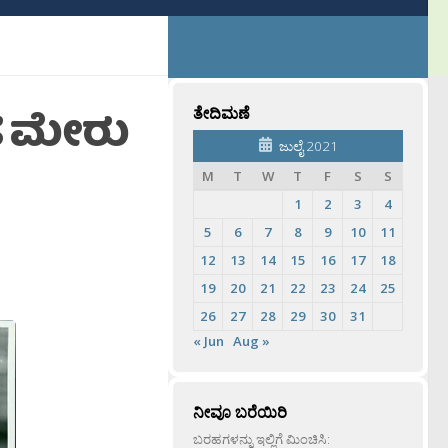
ಂಡ ಮೇರು
ತೇದಿಮಣೆ
ಜುಲೈ 2021
M
T
W
T
F
S
S
1
2
3
4
5
6
7
8
9
10
11
12
13
14
15
16
17
18
19
20
21
22
23
24
25
26
27
28
29
30
31
« Jun
Aug »
ನೀವೂ ಬರೆಯಿರಿ
ಬರಹಗಳನ್ನು ಇಲ್ಲಿಗೆ ಮಿಂಚಿಸಿ: