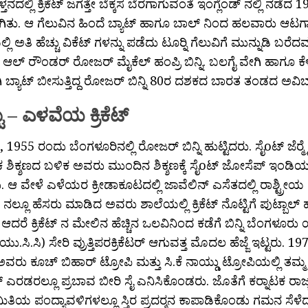
ನದಲ್ಲಿ ಕ್ರಿಕೆಟ್ ಜಗತ್ತೇ ಬೆಕ್ಕಸ ಬೆರಗಾಗುವಂತೆ ಇಂಗ್ಲೆಂಡ್ ನಲ್ಲಿ ನಡೆದ 1
ಬೀಗಿತು. ಆ ಗೆಲುವಿನ ಹಿಂದೆ ಬ್ಯಾಟ್ ಹಾಗೂ ಬಾಲ್ ನಿಂದ ಹಲವಾರು ಆಟ
ಲ್ಲಿ ಅತಿ ಹೆಚ್ಚು ವಿಕೆಟ್ ಗಳನ್ನು ಪಡೆದು ಟೂರ‍್ನಿ ಗೆಲುವಿಗೆ ಮುನ್ನುಡಿ ಬರೆ
 ಆಲ್ ರೌಂಡರ್ ರೋಜರ್ ಮೈಕೆಲ್ ಹಂಪ್ರಿ ಬಿನ್ನಿ. ಬಲಗೈ ವೇಗಿ ಹಾಗೂ ಕೆಳ
ಿ ಬ್ಯಾಟ್ ಬೀಸುತ್ತಿದ್ದ ರೋಜರ್ ಬಿನ್ನಿ 80ರ ದಶಕದ ಬಾರತ ತಂಡದ ಅವಿಬಾ
ು – ಎಳವೆಯ ಕ್ರಿಕೆಟ್
, 1955 ರಂದು ಬೆಂಗಳೂರಿನಲ್ಲಿ ರೋಜರ್ ಬಿನ್ನಿ ಹುಟ್ಟಿದರು. ಸೈoಟ್ ಜೆರ‍್
ಕ ಶಿಕ್ಶಣದ ಬಳಿಕ ಅವರು ಮುಂದಿನ ಶಿಕ್ಶಣಕ್ಕೆ ಸೈoಟ್ ಜೋಸೆಪ್ ಇಂಡಿಯ
. ಆ ವೇಳೆ ಎಳೆಯರ ಕ್ರೀಡಾಕೂಟದಲ್ಲಿ ಜಾವೆಲಿನ್ ಎಸೆತದಲ್ಲಿ ರಾಶ್ಟ್ರೀ
್ ನಲ್ಲೂ ಹೆಸರು ಮಾಡಿದ ಅವರು ಶಾಲೆಯಲ್ಲಿ ಕ್ರಿಕೆಟ್ ನೊಟ್ಟಿಗೆ ಪುಟ್ಬಾಲ್
ದರೆ ಕ್ರಿಕೆಟ್ ನ ಮೇಲಿನ ಹೆಚ್ಚಿನ ಒಲವಿನಿಂದ ಕಡೆಗೆ ಬಿನ್ನಿ ಬೆಂಗಳೂರು ಯು
ಿ.ಯು.ಸಿ.ಸಿ) ಸೇರಿ ವ್ರುತ್ತಿಪರಕ್ರಿಕೆಟರ್ ಆಗುವತ್ತ ಮೊದಲ ಹೆಜ್ಜೆ ಇಟ್ಟರು.
ವರು ಕೂಚ್ ಬಿಹಾರ್ ಟ್ರೋಪಿ ಮತ್ತು ಸಿ.ಕೆ ನಾಯ್ಡು ಟ್ರೋಪಿಯಲ್ಲಿ ತಮ್ಮ ಬ
 ಎರಡರಲ್ಲೂ ಪ್ರಬಾವ ಬೀರಿ ಸೈ ಎನಿಸಿಕೊಂಡರು. ಜೊತೆಗೆ ಕರ‍್ನಾಟಕ ರಾ
ಿಯ ಪಂದ್ಯಾವಳಿಗಳಲ್ಲೂ ಸ್ತಿರ ಪ್ರದರ‍್ಶನ ಕಾಪಾಡಿಕೊಂಡು ಗಮನ ಸೆಳ