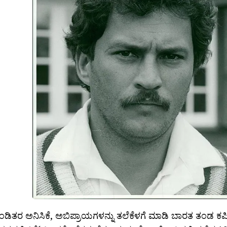
್ ಪಂಡಿತರ ಅನಿಸಿಕೆ, ಅಬಿಪ್ರಾಯಗಳನ್ನು ತಲೆಕೆಳಗೆ ಮಾಡಿ ಬಾರತ ತಂಡ ಕ