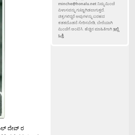
minche@honalu.net
ನಿಮ್ಮ ಮಿಂಚೆ
ವಿಳಾಸವನ್ನು ಗುಟ್ಟಾಗಿಡಲಾಗುತ್ತದೆ.
ಚಿತ್ರಗಳಿದ್ದರೆ ಅವುಗಳನ್ನು ಬರಹದ
ಕಡತದೊಡನೆ ಸೇರಿಸಬೇಡಿ, ಬೇರೆಯಾಗಿ
ಮಿಂಚೆಗೆ ಅಂಟಿಸಿ. ಹೆಚ್ಚಿನ ಮಾಹಿತಿಗಾಗಿ
ಇಲ್ಲಿ
ಒತ್ತಿ
.
ಪಿಲ್ ದೇವ್ ರ