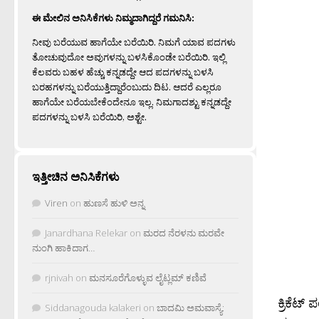
ಈ ಮೇಲಿನ ಅನಿಸಿಕೆಗಳು ನಿಮ್ಮದಾಗಿದ್ದರೆ ಗಮನಿಸಿ:
ನೀವು ಬರೆಯುವ ಹಾಗೆಯೇ ಬರೆಯಿರಿ. ನಿಮಗೆ ಯಾವ ಪದಗಳು
ತೋಚುವುದೋ ಅವುಗಳನ್ನು ಬಳಸಿಕೊಂಡೇ ಬರೆಯಿರಿ. ಇಲ್ಲಿ
ಕೆಲವರು ಬಹಳ ಹೆಚ್ಚು ಕನ್ನಡದ್ದೇ ಆದ ಪದಗಳನ್ನು ಬಳಸಿ
ಬರಹಗಳನ್ನು ಬರೆಯುತ್ತಿದ್ದಾರೆಂಬುದು ದಿಟ. ಆದರೆ ಎಲ್ಲರೂ
ಹಾಗೆಯೇ ಬರೆಯಬೇಕೆಂದೇನೂ ಇಲ್ಲ. ನಿಮಗಾದಶ್ಟು ಕನ್ನಡದ್ದೇ
ಪದಗಳನ್ನು ಬಳಸಿ ಬರೆಯಿರಿ, ಅಶ್ಟೇ.
ಇತ್ತೀಚಿನ ಅನಿಸಿಕೆಗಳು
Viren
on
ಹುಣಸೆ ಹುಳಿ ಅನ್ನ
Janardhana Relekar
on
ಮರದ ನೆರಳನು ಮರವೇ
ನುಂಗಿ ಹಾಕಿದಾಗ…
rjnivah
on
ಮನಸೂರೆಗೊಳ್ಳುವ ಲೈಟ್ಲಮ್ ಕಣಿವೆ
ಕ್ರಿಕೆಟ
Siddanagouda kalakeri
on
ಬಾದಮಿ ಅಮವಾಸ್ಯೆ: