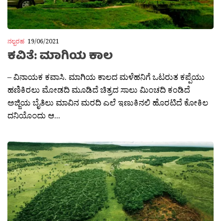
ನಲ್ಬರಹ
19/06/2021
ಕವಿತೆ: ಮಾಗಿಯ ಕಾಲ
– ವಿನಾಯಕ ಕವಾಸಿ. ಮಾಗಿಯ ಕಾಲದ ಮಳೆಹನಿಗೆ ಒಟರುತ ಕಪ್ಪೆಯು
ಹಣಿಕಿರಲು ಮೋಡದಿ ಮೂಡಿದೆ ಚಿತ್ರದ ಸಾಲು ಮಿಂಚದಿ ಕಂಡಿದೆ
ಅಜ್ಜಿಯ ಬೈತಿಲು ಮಾವಿನ ಮರದಿ ಎಲೆ ಇಣುಕಿನಲಿ ಹೊರಟಿದೆ ಕೋಕಿಲ
ದನಿಯೊಂದು ಆ...