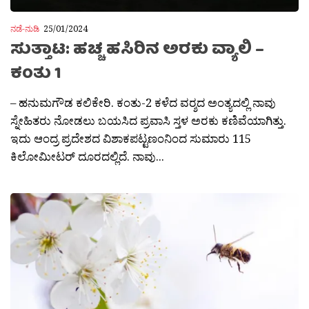
ನಡೆ-ನುಡಿ
25/01/2024
ಸುತ್ತಾಟ: ಹಚ್ಚ ಹಸಿರಿನ ಅರಕು ವ್ಯಾಲಿ –
ಕಂತು 1
– ಹನುಮಗೌಡ ಕಲಿಕೇರಿ. ಕಂತು-2 ಕಳೆದ ವರ‍್ಶದ ಅಂತ್ಯದಲ್ಲಿ ನಾವು
ಸ್ನೇಹಿತರು ನೋಡಲು ಬಯಸಿದ ಪ್ರವಾಸಿ ಸ್ತಳ ಅರಕು ಕಣಿವೆಯಾಗಿತ್ತು.
ಇದು ಆಂದ್ರ ಪ್ರದೇಶದ ವಿಶಾಕಪಟ್ಟಣಂನಿಂದ ಸುಮಾರು 115
ಕಿಲೋಮೀಟರ್ ದೂರದಲ್ಲಿದೆ. ನಾವು...