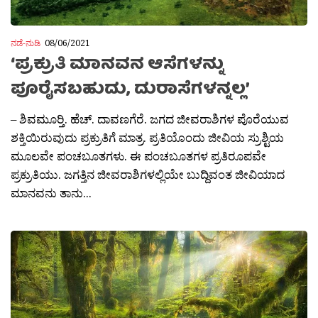
ನಡೆ-ನುಡಿ
08/06/2021
‘ಪ್ರಕ್ರುತಿ ಮಾನವನ ಆಸೆಗಳನ್ನು
ಪೂರೈಸಬಹುದು, ದುರಾಸೆಗಳನ್ನಲ್ಲ’
– ಶಿವಮೂರ‍್ತಿ. ಹೆಚ್. ದಾವಣಗೆರೆ. ಜಗದ ಜೀವರಾಶಿಗಳ ಪೊರೆಯುವ
ಶಕ್ತಿಯಿರುವುದು ಪ್ರಕ್ರುತಿಗೆ ಮಾತ್ರ. ಪ್ರತಿಯೊಂದು ಜೀವಿಯ ಸ್ರುಶ್ಟಿಯ
ಮೂಲವೇ ಪಂಚಬೂತಗಳು. ಈ ಪಂಚಬೂತಗಳ ಪ್ರತಿರೂಪವೇ
ಪ್ರಕ್ರುತಿಯು. ಜಗತ್ತಿನ ಜೀವರಾಶಿಗಳಲ್ಲಿಯೇ ಬುದ್ದಿವಂತ ಜೀವಿಯಾದ
ಮಾನವನು ತಾನು...