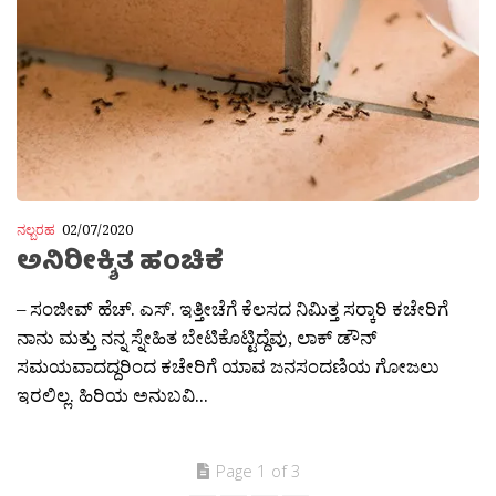
ನಲ್ಬರಹ
02/07/2020
ಅನಿರೀಕ್ಶಿತ ಹಂಚಿಕೆ
– ಸಂಜೀವ್ ಹೆಚ್. ಎಸ್. ಇತ್ತೀಚೆಗೆ ಕೆಲಸದ ನಿಮಿತ್ತ ಸರ‍್ಕಾರಿ ಕಚೇರಿಗೆ
ನಾನು ಮತ್ತು ನನ್ನ ಸ್ನೇಹಿತ ಬೇಟಿಕೊಟ್ಟಿದ್ದೆವು, ಲಾಕ್ ಡೌನ್
ಸಮಯವಾದದ್ದರಿಂದ ಕಚೇರಿಗೆ ಯಾವ ಜನಸಂದಣಿಯ ಗೋಜಲು
ಇರಲಿಲ್ಲ. ಹಿರಿಯ ಅನುಬವಿ...
Page 1 of 3