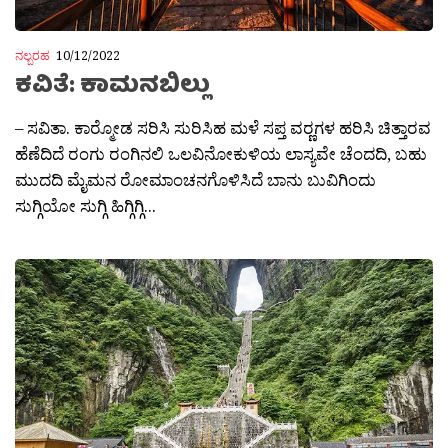
ನಲ್ಬರಹ
10/12/2022
ಕವಿತೆ: ಕಾಮನಬಿಲ್ಲು
– ಸವಿತಾ. ಕಾರ‍್ಮೋಡ ಸರಿಸಿ ಸುರಿಸಿಹ ಮಳೆ ಸಪ್ತ ವರ‍್ಣಗಳ ಹರಿಸಿ ಚಿತ್ತಾರವ
ಹೆಣೆದಿದೆ ರಂಗು ರಂಗಿನಲಿ ಒಲವಿನೋಕುಳಿಯ ಲಾಸ್ಯವೇ ಚೆಂದದಿ, ಬಹು
ಮುದದಿ ಮೈಮನ ರೋಮಾಂಚನಗೊಳಿಸಿದೆ ಬಾನು ಬುವಿಗಿಂದು
ಸುಗ್ಗಿಯೋ ಸುಗ್ಗಿ ಹಿಗ್ಗಿಗ್ಗಿ...