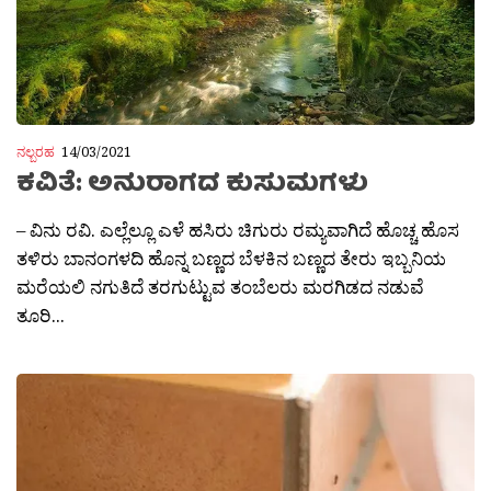
ನಲ್ಬರಹ
14/03/2021
ಕವಿತೆ: ಅನುರಾಗದ ಕುಸುಮಗಳು
– ವಿನು ರವಿ. ಎಲ್ಲೆಲ್ಲೂ ಎಳೆ ಹಸಿರು ಚಿಗುರು ರಮ್ಯವಾಗಿದೆ ಹೊಚ್ಚ ಹೊಸ
ತಳಿರು ಬಾನಂಗಳದಿ ಹೊನ್ನ ಬಣ್ಣದ ಬೆಳಕಿನ ಬಣ್ಣದ ತೇರು ಇಬ್ಬನಿಯ
ಮರೆಯಲಿ ನಗುತಿದೆ ತರಗುಟ್ಟುವ ತಂಬೆಲರು ಮರಗಿಡದ ನಡುವೆ
ತೂರಿ...