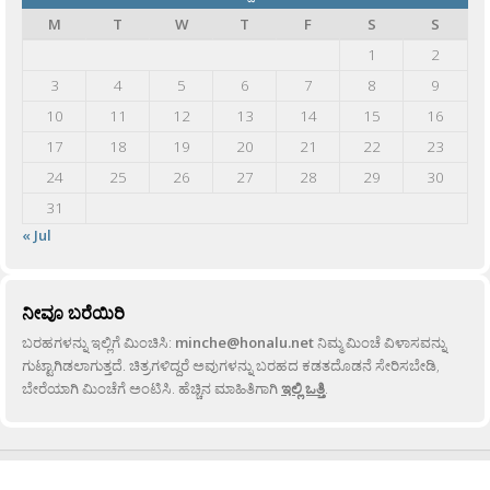
M
T
W
T
F
S
S
1
2
3
4
5
6
7
8
9
10
11
12
13
14
15
16
17
18
19
20
21
22
23
24
25
26
27
28
29
30
31
« Jul
ನೀವೂ ಬರೆಯಿರಿ
ಬರಹಗಳನ್ನು ಇಲ್ಲಿಗೆ ಮಿಂಚಿಸಿ:
minche@honalu.net
ನಿಮ್ಮ ಮಿಂಚೆ ವಿಳಾಸವನ್ನು
ಗುಟ್ಟಾಗಿಡಲಾಗುತ್ತದೆ. ಚಿತ್ರಗಳಿದ್ದರೆ ಅವುಗಳನ್ನು ಬರಹದ ಕಡತದೊಡನೆ ಸೇರಿಸಬೇಡಿ,
ಬೇರೆಯಾಗಿ ಮಿಂಚೆಗೆ ಅಂಟಿಸಿ. ಹೆಚ್ಚಿನ ಮಾಹಿತಿಗಾಗಿ
ಇಲ್ಲಿ ಒತ್ತಿ
.