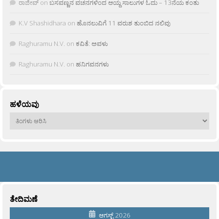
ರಾಜೀವ್
on
ಬಸವಣ್ಣನ ವಚನಗಳಿಂದ ಆಯ್ದ ಸಾಲುಗಳ ಓದು – 13ನೆಯ ಕಂತು
K.V Shashidhara
on
ಹೊನಲುವಿಗೆ 11 ವರುಶ ತುಂಬಿದ ನಲಿವು
Raghuramu N.V.
on
ಕವಿತೆ: ಅವಳು
Raghuramu N.V.
on
ಹನಿಗವನಗಳು
ಹಳೆಯವು
ಹಳೆಯವು
ತೇದಿಮಣೆ
ಆಗಸ್ಟ್ 2026