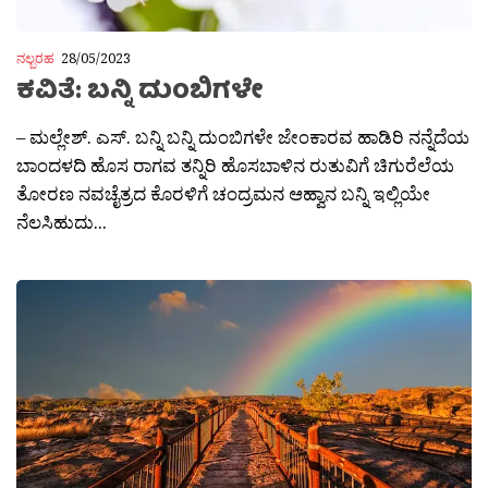
ನಲ್ಬರಹ
28/05/2023
ಕವಿತೆ: ಬನ್ನಿ ದುಂಬಿಗಳೇ
– ಮಲ್ಲೇಶ್. ಎಸ್. ಬನ್ನಿ ಬನ್ನಿ ದುಂಬಿಗಳೇ ಜೇಂಕಾರವ ಹಾಡಿರಿ ನನ್ನೆದೆಯ
ಬಾಂದಳದಿ ಹೊಸ ರಾಗವ ತನ್ನಿರಿ ಹೊಸಬಾಳಿನ ರುತುವಿಗೆ ಚಿಗುರೆಲೆಯ
ತೋರಣ ನವಚೈತ್ರದ ಕೊರಳಿಗೆ ಚಂದ್ರಮನ ಆಹ್ವಾನ ಬನ್ನಿ ಇಲ್ಲಿಯೇ
ನೆಲಸಿಹುದು...