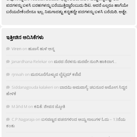
ಪದಗಳನ್ನು ಬಳಸಿ ಬರಹಗಳನ್ನು ಬರೆಯುತ್ತಿದ್ದಾರೆಂಬುದು ದಿಟ. ಆದರೆ ಎಲ್ಲರೂ ಹಾಗೆಯೇ
ಬರೆಯಬೇಕೆಂದೇನೂ ಇಲ್ಲ. ನಿಮಗಾದಶ್ಟು ಕನ್ನಡದ್ದೇ ಪದಗಳನ್ನು ಬಳಸಿ ಬರೆಯಿರಿ, ಅಶ್ಟೇ.
ಇತ್ತೀಚಿನ ಅನಿಸಿಕೆಗಳು
Viren
on
ಹುಣಸೆ ಹುಳಿ ಅನ್ನ
Janardhana Relekar
on
ಮರದ ನೆರಳನು ಮರವೇ ನುಂಗಿ ಹಾಕಿದಾಗ…
rjnivah
on
ಮನಸೂರೆಗೊಳ್ಳುವ ಲೈಟ್ಲಮ್ ಕಣಿವೆ
Siddanagouda kalakeri
on
ಬಾದಮಿ ಅಮವಾಸ್ಯೆ: ಚಬನೂರ ಅಮೋಗ ಸಿದ್ದನ
ಹೇಳಿಕೆ
M âñd M
on
ಕವಿತೆ: ಜೀವನ ಜ್ಯೋತಿ
C.P.Nagaraja
on
ಬಸವಣ್ಣನ ವಚನಗಳಿಂದ ಆಯ್ದ ಸಾಲುಗಳ ಓದು – 13ನೆಯ
ಕಂತು